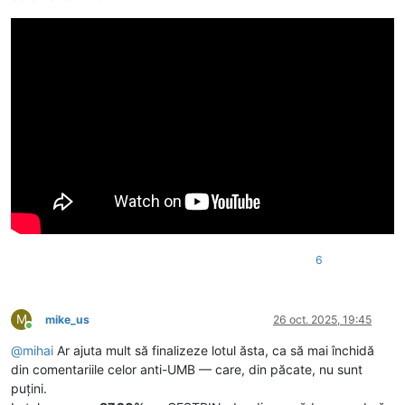
6
M
mike_us
26 oct. 2025, 19:45
Conectat
@
mihai
Ar ajuta mult să finalizeze lotul ăsta, ca să mai închidă
din comentariile celor anti-UMB — care, din păcate, nu sunt
puțini.