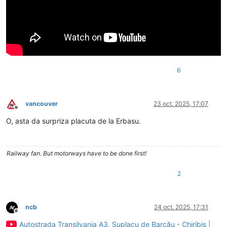
6
vancouver
23 oct. 2025, 17:07
Deconectat
O, asta da surpriza placuta de la Erbasu.
Railway fan. But motorways have to be done first!
2
ncb
24 oct. 2025, 17:31
Deconectat
Autostrada Transilvania A3, Suplacu de Barcău - Chiribiș |