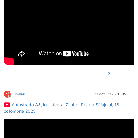
2
M
mihai
20 oct. 2025, 15:19
Deconectat
Autostrada A3, lot integral Zimbor Poarta Sălajului, 18
octombrie 2025