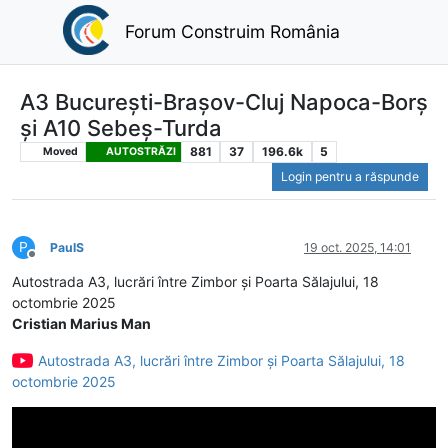
Forum Construim România
A3 București-Brașov-Cluj Napoca-Borș
și A10 Sebeș-Turda
881
37
196.6k
5
Moved
AUTOSTRĂZI
Login pentru a răspunde
P
PaulS
19 oct. 2025, 14:01
Deconectat
Autostrada A3, lucrări între Zimbor și Poarta Sălajului, 18
octombrie 2025
Cristian Marius Man
Autostrada A3, lucrări între Zimbor și Poarta Sălajului, 18
octombrie 2025