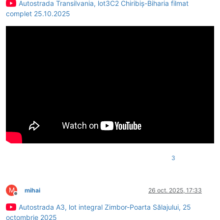
Autostrada Transilvania, lot3C2 Chiribiș-Biharia filmat
complet 25.10.2025
3
M
mihai
26 oct. 2025, 17:33
Deconectat
Autostrada A3, lot integral Zimbor-Poarta Sălajului, 25
octombrie 2025