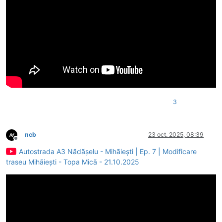
3
ncb
23 oct. 2025, 08:39
Deconectat
Autostrada A3 Nãdãșelu - Mihãiești | Ep. 7 | Modificare
traseu Mihãiești - Topa Micã - 21.10.2025