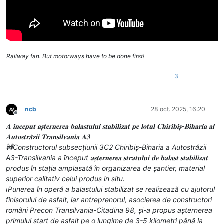
Railway fan. But motorways have to be done first!
3
ncb
28 oct. 2025, 16:20
Deconectat
𝐀 𝐢̂𝐧𝐜𝐞𝐩𝐮𝐭 𝐚𝐬̦𝐭𝐞𝐫𝐧𝐞𝐫𝐞𝐚 𝐛𝐚𝐥𝐚𝐬𝐭𝐮𝐥𝐮𝐢 𝐬𝐭𝐚𝐛𝐢𝐥𝐢𝐳𝐚𝐭 𝐩𝐞 𝐥𝐨𝐭𝐮𝐥 𝐂𝐡𝐢𝐫𝐢𝐛𝐢𝐬̦-𝐁𝐢𝐡𝐚𝐫𝐢𝐚 𝐚𝐥
𝐀𝐮𝐭𝐨𝐬𝐭𝐫𝐚̆𝐳𝐢𝐢 𝐓𝐫𝐚𝐧𝐬𝐢𝐥𝐯𝐚𝐧𝐢𝐚 𝐀𝟑
🚧Constructorul subsecțiunii 3C2 Chiribiș-Biharia a Autostrăzii
A3-Transilvania a început 𝐚𝐬̦𝐭𝐞𝐫𝐧𝐞𝐫𝐞𝐚 𝐬𝐭𝐫𝐚𝐭𝐮𝐥𝐮𝐢 𝐝𝐞 𝐛𝐚𝐥𝐚𝐬𝐭 𝐬𝐭𝐚𝐛𝐢𝐥𝐢𝐳𝐚𝐭
produs în stația amplasată în organizarea de șantier, material
superior calitativ celui produs in situ.
ℹ️Punerea în operă a balastului stabilizat se realizează cu ajutorul
finisorului de asfalt, iar antreprenorul, asocierea de constructori
români Precon Transilvania-Citadina 98, și-a propus așternerea
primului start de asfalt pe o lungime de 3-5 kilometri până la