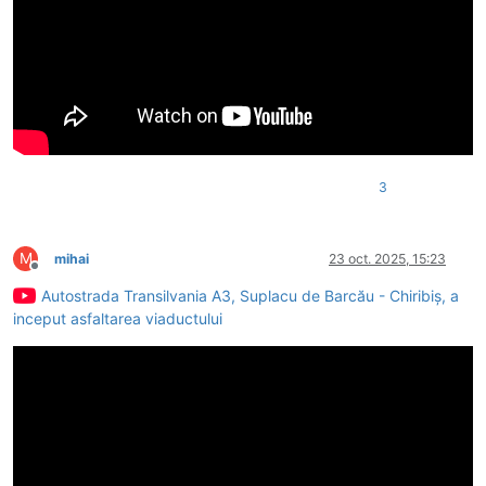
3
M
mihai
23 oct. 2025, 15:23
Deconectat
Autostrada Transilvania A3, Suplacu de Barcău - Chiribiș, a
inceput asfaltarea viaductului