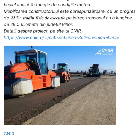
finalul anului, în funcție de condițiile meteo.
Mobilizarea constructorului este corespunzătoare, cu un progres
de 𝟐𝟐 %- 𝐬𝐭𝐚𝐝𝐢𝐮 𝐟𝐢𝐳𝐢𝐜 𝐝𝐞 𝐞𝐱𝐞𝐜𝐮𝐭̦𝐢𝐞 pe întreg tronsonul cu o lungime
de 28,5 kilometri din județul Bihor.
Detalii despre proiect, pe site-ul CNIR :
https://www.cnir.ro/.../subsectiunea-3c2-chiribis-biharia/
CNIR