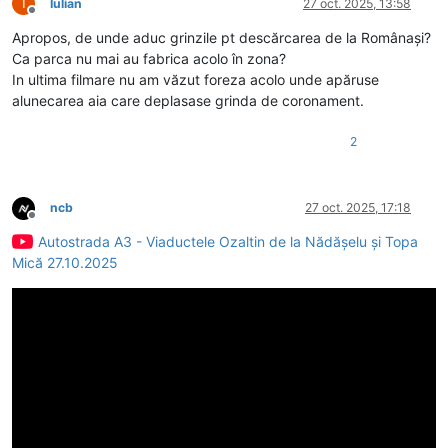
I
Iulian
27 oct. 2025, 13:58
Deconectat
Apropos, de unde aduc grinzile pt descărcarea de la Românași?
Ca parca nu mai au fabrica acolo în zona?
In ultima filmare nu am văzut foreza acolo unde apăruse
alunecarea aia care deplasase grinda de coronament.
2
ncb
27 oct. 2025, 17:18
Deconectat
Autostrada A3 - Viaductele Ozaltin de la Nădășelu și Topa
Mică 27.10.2025