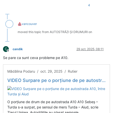
4
vancouver
moved this topic from AUTOSTRĂZI ȘI DRUMURI on
C
candik
29 oct. 2025, 08:11
Deconectat
Se pare ca sunt ceva probleme pe A10.
Mădălina Podaru / oct. 29, 2025 / Rutier
VIDEO Surpare pe o porțiune de pe autostrada A10, între Turda și Aiud
O porțiune de drum de pe autostrada A10 A10 Sebeș –
Turda s-a surpat, pe sensul de mers Turda – Aiud, scrie
Ziarul Unirea. Autoritățile au plasat semnale