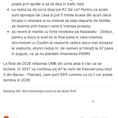
poate prin aprilie si sa se dea in trafic lotul
cu restul as da lucra doar pe A7. De ce? Pentru ca acolo
sunt aproape de casa si pot fi trimisi acasa din scurt daca
incepe o ninsoare si nu trebuie sa stea departe de familie,
sa doarma prin baraci cand e vremea proasta.
as reveni in martie cu forte modeste pe Nadaselu - Zimbor,
pentru a duce si acel lot la final pana in vara-toamna,
sincronizat cu Ozaltin la viaducte (adica daca mai dureaza
la viaducte, atunci redus nr. de oameni si folositi la A7 pana
in august, ca sa nu pierdem finantarea PNRR)
La final de 2026 misiunea UMB din zona asta e clar ca se
incheie. In 2027 va continua pe A7 la nord de Pascani plus lotul
3 din Bacau - Pascani, care sunt 99% convins ca nu-l vor putea
termina in 2026.
Railway fan. But motorways have to be done first!
6