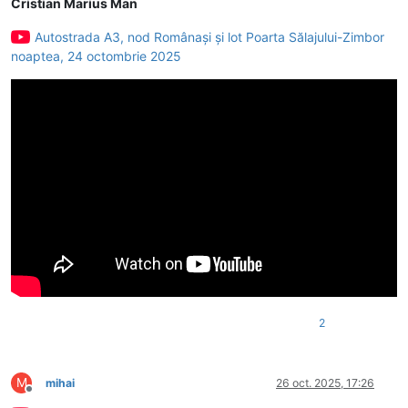
Cristian Marius Man
Autostrada A3, nod Românași și lot Poarta Sălajului-Zimbor
noaptea, 24 octombrie 2025
2
M
mihai
26 oct. 2025, 17:26
Deconectat