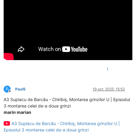
1
P
PaulS
19 oct. 2025, 15:52
Deconectat
A3 Suplacu de Barcău - Chiribiș, Montarea grinzilor U | Episodul
3 montarea celei de-a doua grinzi
marin marian
A3 Suplacu de Barcău - Chiribiș, Montarea grinzilor U |
Episodul 3 montarea celei de-a doua grinzi