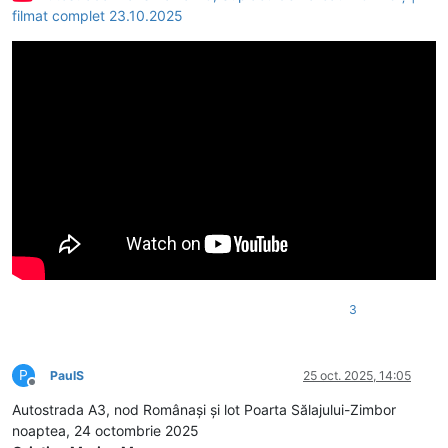
filmat complet 23.10.2025
3
P
PaulS
25 oct. 2025, 14:05
Deconectat
Autostrada A3, nod Românași și lot Poarta Sălajului-Zimbor
noaptea, 24 octombrie 2025