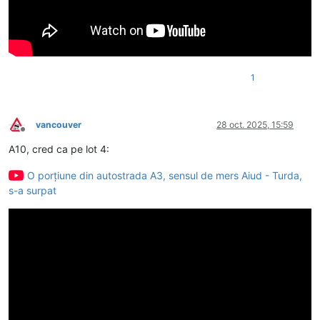
1
vancouver
28 oct. 2025, 15:59
Deconectat
A10, cred ca pe lot 4:
O porțiune din autostrada A3, sensul de mers Aiud - Turda,
s-a surpat