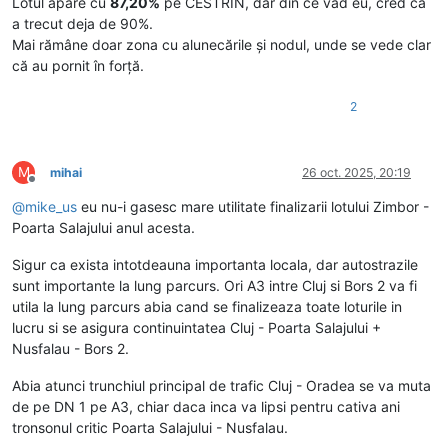
Lotul apare cu
87,20%
pe CESTRIN, dar din ce văd eu, cred că
a trecut deja de 90%.
Mai rămâne doar zona cu alunecările și nodul, unde se vede clar
că au pornit în forță.
2
M
mihai
26 oct. 2025, 20:19
Deconectat
@
mike_us
eu nu-i gasesc mare utilitate finalizarii lotului Zimbor -
Poarta Salajului anul acesta.
Sigur ca exista intotdeauna importanta locala, dar autostrazile
sunt importante la lung parcurs. Ori A3 intre Cluj si Bors 2 va fi
utila la lung parcurs abia cand se finalizeaza toate loturile in
lucru si se asigura continuintatea Cluj - Poarta Salajului +
Nusfalau - Bors 2.
Abia atunci trunchiul principal de trafic Cluj - Oradea se va muta
de pe DN 1 pe A3, chiar daca inca va lipsi pentru cativa ani
tronsonul critic Poarta Salajului - Nusfalau.