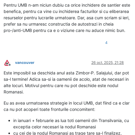
Pentru UMB n-am niciun dubiu ca orice inchidere de santier este
benefica, pentru ca vine cu inchiderea facturilor si cu eliberarea
resurselor pentru lucrarile urmatoare. Dar, asa cum scriam si ieri,
prefer sa nu urmaresc constructia de autostrazi in cheia
pro-/anti-UMB pentru ca e o viziune care nu aduce nimic bun.
4
vancouver
26 oct. 2025, 21:28
Deconectat
Este imposibil sa deschida anul asta Zimbor-P. Salajului, dar pot
sa-l termine! Adica sa-si ia oamenii de acolo, atat de necesari in
alte locuri. Motivul pentru care nu pot deschide este nodul
Romanasi.
Eu as avea urmatoarea strategie in locul UMB, dat fiind ca e clar
ca nu pot acoperi toate fronturile concomitent:
in ianuari + februarie as lua toti oamenii din Transilvania, cu
exceptia celor necesari la nodul Romanasi
cu cei de la nodul Romanasi as trage tare sa-l finalizez,