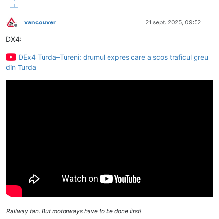
vancouver
21 sept. 2025, 09:52
Deconectat
DX4:
DEx4 Turda–Tureni: drumul expres care a scos traficul greu
din Turda
Railway fan. But motorways have to be done first!