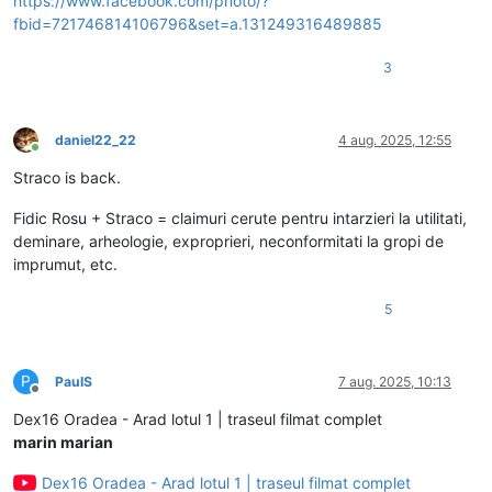
https://www.facebook.com/photo/?
fbid=721746814106796&set=a.131249316489885
3
daniel22_22
4 aug. 2025, 12:55
Conectat
Straco is back.
Fidic Rosu + Straco = claimuri cerute pentru intarzieri la utilitati,
deminare, arheologie, exproprieri, neconformitati la gropi de
imprumut, etc.
5
P
PaulS
7 aug. 2025, 10:13
Deconectat
Dex16 Oradea - Arad lotul 1 | traseul filmat complet
marin marian
Dex16 Oradea - Arad lotul 1 | traseul filmat complet