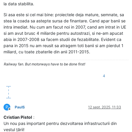
la data stabilita.
Si asa este si cel mai bine: proiectele deja mature, semnate, sa
stea la coada sa astepte sursa de finantare. Cand apar banii se
intra imediat. Nu cum am facut noi in 2007, cand am intrat in UE
si am avut brusc 4 miliarde pentru autostrazi, si ne-am apucat
abia in 2007-2008 sa facem studii de fezabilitate. Evident ca
pana in 2015 nu am reusit sa atragem toti banii si am pierdut 1
miliard, cu toate zbaterile din anii 2011-2015.
Railway fan. But motorways have to be done first!
4
P
PaulS
12 sept. 2025, 11:33
Deconectat
Cristian Pistol
:
Un nou pas important pentru dezvoltarea infrastructurii din
vestul țării!