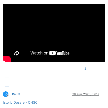
2
P
PaulS
28 aug. 2025, 07:12
Deconectat
Istoric Dosare - CNSC