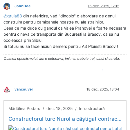
JohnDoe
16 dec. 2025, 12:15
Deconectat
@
gruia88
din nefericire, vad "dincolo" o abordare de genul,
construim pentru camioanele noastre nu ale strainilor.
Ceea ce ma duce cu gandul ca Valea Prahovei e foarte necesara
pentru cineva ce transporta din Bucuresti la Brasov, ca sa nu
ocoleasca prin Sibiu.
Si totusi nu se face niciun demers pentru A3 Ploiesti Brasov !
Culmea optimismului: am o potcoava, imi mai trebuie trei, calul si caruta.
1
vancouver
18 dec. 2025, 18:04
Deconectat
Mădălina Podaru / dec. 18, 2025 / Infrastructură
Constructorul turc Nurol a câștigat contractul pentu Lotul 3 din Drumul Expres Arad-Oradea după o victorie definitivă în instanță