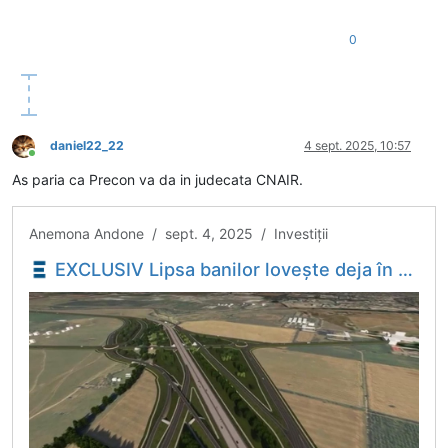
0
daniel22_22
4 sept. 2025, 10:57
Conectat
As paria ca Precon va da in judecata CNAIR.
Anemona Andone / sept. 4, 2025 / Investiţii
EXCLUSIV Lipsa banilor lovește deja în construcția autostrăzilor: Guvernul cere constructorilor să amâne lucrările. Primul proiect afectat e chiar la Bolojan acasă - Economica.net