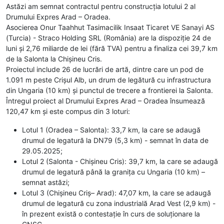
Astăzi am semnat contractul pentru construcția lotului 2 al
Drumului Expres Arad – Oradea.
Asocierea Onur Taahhut Tasimacilik Insaat Ticaret VE Sanayi AS
(Turcia) - Straco Holding SRL (România) are la dispoziție 24 de
luni și 2,76 miliarde de lei (fără TVA) pentru a finaliza cei 39,7 km
de la Salonta la Chișineu Cris.
Proiectul include 26 de lucrări de artă, dintre care un pod de
1.091 m peste Crișul Alb, un drum de legătură cu infrastructura
din Ungaria (10 km) și punctul de trecere a frontierei la Salonta.
Întregul proiect al Drumului Expres Arad – Oradea însumează
120,47 km și este compus din 3 loturi:
Lotul 1 (Oradea – Salonta): 33,7 km, la care se adaugă
drumul de legatură la DN79 (5,3 km) - semnat în data de
29.05.2025;
Lotul 2 (Salonta - Chișineu Cris): 39,7 km, la care se adaugă
drumul de legatură până la granița cu Ungaria (10 km) –
semnat astăzi;
Lotul 3 (Chișineu Criș– Arad): 47,07 km, la care se adaugă
drumul de legatură cu zona industrială Arad Vest (2,9 km) -
în prezent există o contestație în curs de soluționare la