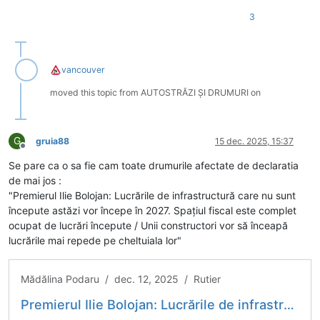
3
vancouver
moved this topic from AUTOSTRĂZI ȘI DRUMURI on
G
gruia88
15 dec. 2025, 15:37
Deconectat
Se pare ca o sa fie cam toate drumurile afectate de declaratia
de mai jos :
"Premierul Ilie Bolojan: Lucrările de infrastructură care nu sunt
începute astăzi vor începe în 2027. Spațiul fiscal este complet
ocupat de lucrări începute / Unii constructori vor să înceapă
lucrările mai repede pe cheltuiala lor"
Mădălina Podaru / dec. 12, 2025 / Rutier
Premierul Ilie Bolojan: Lucrările de infrastructură care nu sunt începute astăzi vor începe în 2027. Spațiul fiscal este complet ocupat de lucrări începute / Unii constructori vor să înceapă...