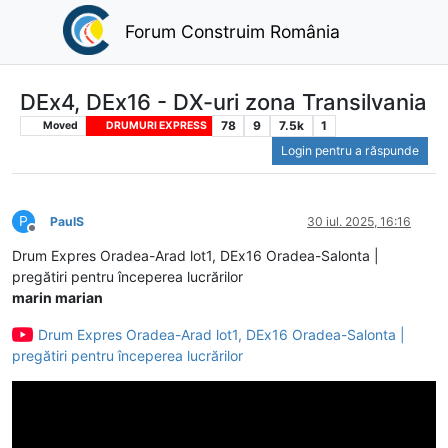
Forum Construim România
DEx4, DEx16 - DX-uri zona Transilvania
78
9
7.5k
1
Moved
DRUMURI EXPRESS
Login pentru a răspunde
P
PaulS
30 iul. 2025, 16:16
Deconectat
Drum Expres Oradea-Arad lot1, DEx16 Oradea-Salonta |
pregătiri pentru începerea lucrărilor
marin marian
Drum Expres Oradea-Arad lot1, DEx16 Oradea-Salonta |
pregătiri pentru începerea lucrărilor