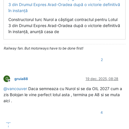
Constructorul turc Nurol a câștigat contractul pentru Lotul
3 din Drumul Expres Arad-Oradea după o victorie definitivă
în instanță, anunță casa de
Railway fan. But motorways have to be done first!
2
G
gruia88
19 dec. 2025, 08:28
Deconectat
@
vancouver
Daca semneaza cu Nurol si se da OIL 2027 cum a
zis Bolojan le vine perfect lotul asta , termina pe A8 si se muta
aici .
4