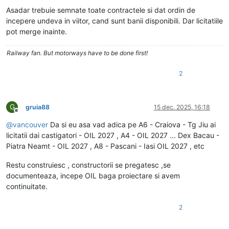
Asadar trebuie semnate toate contractele si dat ordin de
incepere undeva in viitor, cand sunt banii disponibili. Dar licitatiile
pot merge inainte.
Railway fan. But motorways have to be done first!
2
G
gruia88
15 dec. 2025, 16:18
Deconectat
@
vancouver
Da si eu asa vad adica pe A6 - Craiova - Tg Jiu ai
licitatii dai castigatori - OIL 2027 , A4 - OIL 2027 ... Dex Bacau -
Piatra Neamt - OIL 2027 , A8 - Pascani - Iasi OIL 2027 , etc
Restu construiesc , constructorii se pregatesc ,se
documenteaza, incepe OIL baga proiectare si avem
continuitate.
2