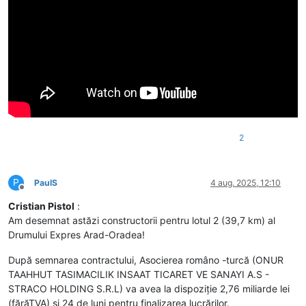
2
P
PaulS
4 aug. 2025, 12:10
Deconectat
Cristian Pistol
:
Am desemnat astăzi constructorii pentru lotul 2 (39,7 km) al
Drumului Expres Arad-Oradea!
După semnarea contractului, Asocierea româno -turcă (ONUR
TAAHHUT TASIMACILIK INSAAT TICARET VE SANAYI A.S -
STRACO HOLDING S.R.L) va avea la dispoziție 2,76 miliarde lei
(fărăTVA) și 24 de luni pentru finalizarea lucrărilor.