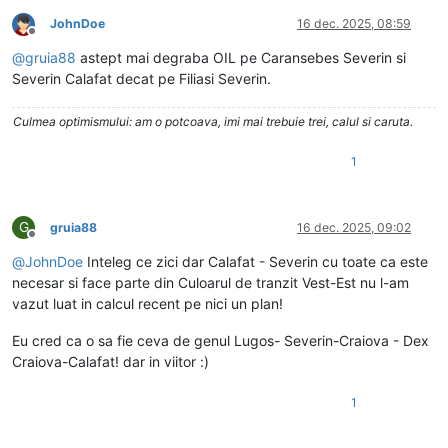
JohnDoe
16 dec. 2025, 08:59
Deconectat
@
gruia88
astept mai degraba OIL pe Caransebes Severin si
Severin Calafat decat pe Filiasi Severin.
Culmea optimismului: am o potcoava, imi mai trebuie trei, calul si caruta.
1
G
gruia88
16 dec. 2025, 09:02
Deconectat
@
JohnDoe
Inteleg ce zici dar Calafat - Severin cu toate ca este
necesar si face parte din Culoarul de tranzit Vest-Est nu l-am
vazut luat in calcul recent pe nici un plan!
Eu cred ca o sa fie ceva de genul Lugos- Severin-Craiova - Dex
Craiova-Calafat! dar in viitor :)
1