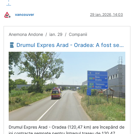
vancouver
29 ian. 2026, 14:03
Deconectat
Anemona Andone / ian. 29 / Companii
Drumul Expres Arad - Oradea: A fost semnat contractul pentru ultimul lot, cu turcii de la Nurol - Economica.net
Drumul Expres Arad - Oradea (120,47 km) are începând de
joi contracte semnate pentru întregul traseu de 120,47