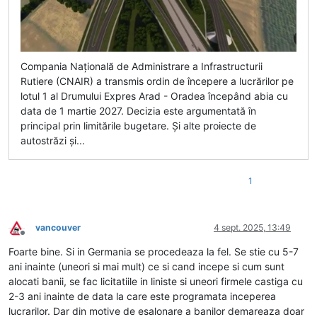
Compania Națională de Administrare a Infrastructurii
Rutiere (CNAIR) a transmis ordin de începere a lucrărilor pe
lotul 1 al Drumului Expres Arad - Oradea începând abia cu
data de 1 martie 2027. Decizia este argumentată în
principal prin limitările bugetare. Și alte proiecte de
autostrăzi și...
1
vancouver
4 sept. 2025, 13:49
Deconectat
Foarte bine. Si in Germania se procedeaza la fel. Se stie cu 5-7
ani inainte (uneori si mai mult) ce si cand incepe si cum sunt
alocati banii, se fac licitatiile in liniste si uneori firmele castiga cu
2-3 ani inainte de data la care este programata inceperea
lucrarilor. Dar din motive de esalonare a banilor demareaza doar