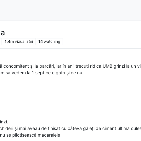
va
1.4m
vizualizări
14
watching
 concomitent și la parcări, iar în anii trecuți ridica UMB grinzi la un 
um sa vedem la 1 sept ce e gata și ce nu.
inzi.
chideri și mai aveau de finisat cu câteva găleți de ciment ultima cule
nu se plictisească macaralele !