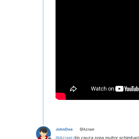
JohnDoe
@Azrael
@
Azrael
din cauza prea multor schimbari 