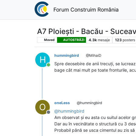
Forum Construim România
A7 Ploiești - Bacău - Sucea
4.3k
mesaje
123
posters
Moved
AUTOSTRĂZI
hummingbird
@MihaiD
H
Spre deosebire de anii trecuți, se lucrează
Conectat
bage cât mai mult pe toate fronturile, ac
oneLess
@hummingbird
O
@
hummingbird
Deconectat
Am observat și eu asta cu suitul acelor gr
Dar au în vecinătate o structură cu 3 des
Probabil până se usca cimentul au zis să 