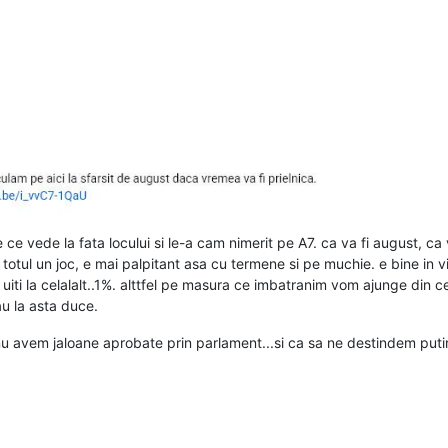
e vede la fata locului si le-a cam nimerit pe A7. ca va fi august, ca v
totul un joc, e mai palpitant asa cu termene si pe muchie. e bine in via
ti la celalalt..1%. alttfel pe masura ce imbatranim vom ajunge din ce in
au la asta duce.
avem jaloane aprobate prin parlament...si ca sa ne destindem putin..