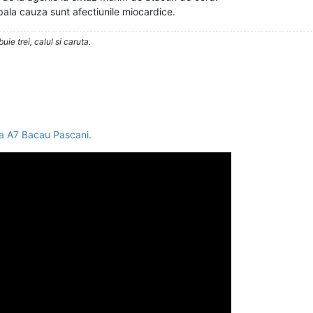
pala cauza sunt afectiunile miocardice.
ie trei, calul si caruta.
ada A7 Bacau Pascani.