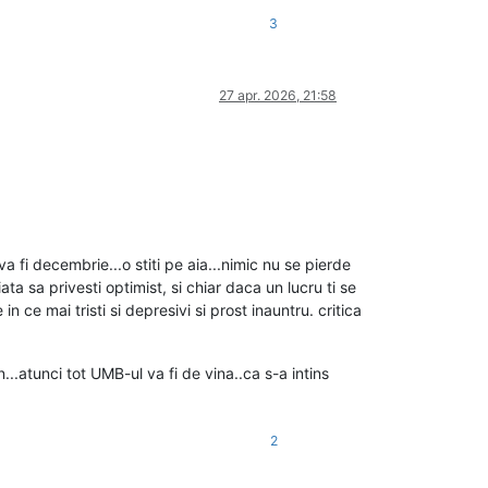
3
27 apr. 2026, 21:58
a fi decembrie...o stiti pe aia...nimic nu se pierde
ta sa privesti optimist, si chiar daca un lucru ti se
 ce mai tristi si depresivi si prost inauntru. critica
.atunci tot UMB-ul va fi de vina..ca s-a intins
2