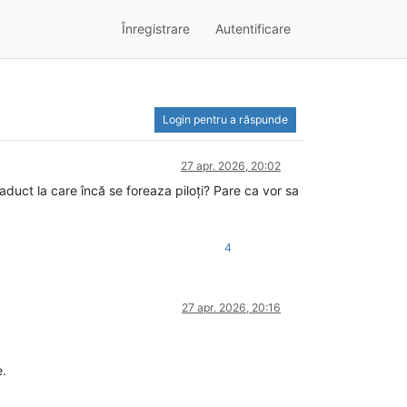
Înregistrare
Autentificare
Login pentru a răspunde
27 apr. 2026, 20:02
viaduct la care încă se foreaza piloți? Pare ca vor sa
4
27 apr. 2026, 20:16
e.