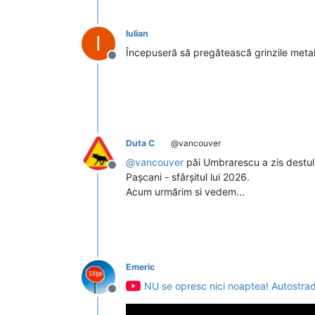
Iulian
I
Începuseră să pregătească grinzile metal
Deconectat
Duta C
@vancouver
@
vancouver
păi Umbrarescu a zis destul d
Deconectat
Pașcani - sfârșitul lui 2026.
Acum urmărim si vedem...
Emeric
NU se opresc nici noaptea! Autostrad
Deconectat