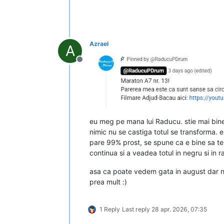
Azrael
A
Deconectat
eu meg pe mana lui Raducu. stie mai bine c
nimic nu se castiga totul se transforma. e 
pare 99% prost, se spune ca e bine sa te ui
continua si a veadea totul in negru si in r
asa ca poate vedem gata in august dar nu 
prea mult :)
1 Reply
Last reply
28 apr. 2026, 07:35