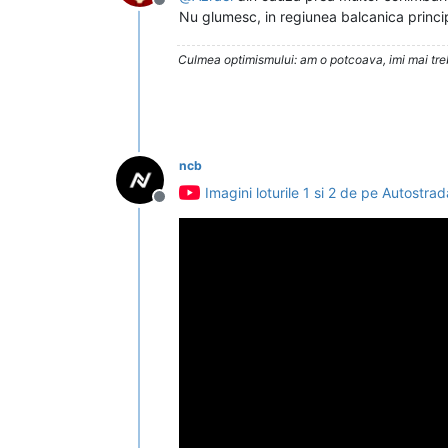
Deconectat
Nu glumesc, in regiunea balcanica princi
Culmea optimismului: am o potcoava, imi mai trebu
ncb
Imagini loturile 1 si 2 de pe Autostr
Deconectat