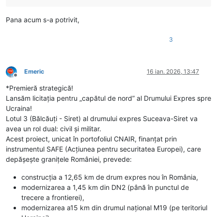
Pana acum s-a potrivit,
3
Emeric
16 ian. 2026, 13:47
Deconectat
*Premieră strategică!
Lansăm licitația pentru „capătul de nord” al Drumului Expres spre
Ucraina!
Lotul 3 (Bălcăuți - Siret) al drumului expres Suceava-Siret va
avea un rol dual: civil și militar.
Acest proiect, unicat în portofoliul CNAIR, finanțat prin
instrumentul SAFE (Acțiunea pentru securitatea Europei), care
depășește granițele României, prevede:
construcția a 12,65 km de drum expres nou în România,
modernizarea a 1,45 km din DN2 (până în punctul de
trecere a frontierei),
modernizarea a15 km din drumul național M19 (pe teritoriul