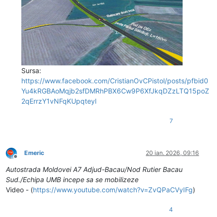
Sursa:
https://www.facebook.com/CristianOvCPistol/posts/pfbid0
Yu4kRGBAoMqjb2sfDMRhPBX6Cw9P6XfJkqDZzLTQ15poZ
2qErrzY1vNFqKUpqteyl
7
Emeric
20 ian. 2026, 09:16
Deconectat
Autostrada Moldovei A7 Adjud-Bacau/Nod Rutier Bacau
Sud./Echipa UMB incepe sa se mobilizeze
Video - (
https://www.youtube.com/watch?v=ZvQPaCVyIFg
)
4