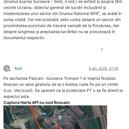
(drumul expres Suceava – Siret, n.red.) se extind și asupra țării
vecine Ucraina, obiectul general de lucrări incluzând și
modernizarea unui sector din Drumul National M19”, se arată în
sursa citată. Cel mai probabil, este vorba despre un sector din
proximitatea punctului de trecere vamală de la Porubnea, dar
despre lungimea și amploarea lucrărilor nu se precizează în
documentul respectiv.
5
A
Azzl
9 ian. 2026, 07:35
Deconectat
Pe sectiunea Pascani -Suceava Tronson 1 in treptul Nodului
Roscani un sens giratoriu de la o bretea cade fix pe un cimitir
(Loc. Vercicani). Sa speram ca la proiectare PT o sa fie atenti la
aspectul asta.
Captura Harta API cu nod Roscani