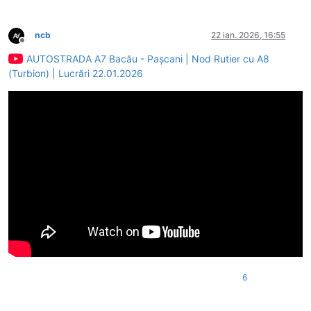
ncb
22 ian. 2026, 16:55
Deconectat
AUTOSTRADA A7 Bacău - Pașcani | Nod Rutier cu A8
(Turbion) | Lucrări 22.01.2026
6