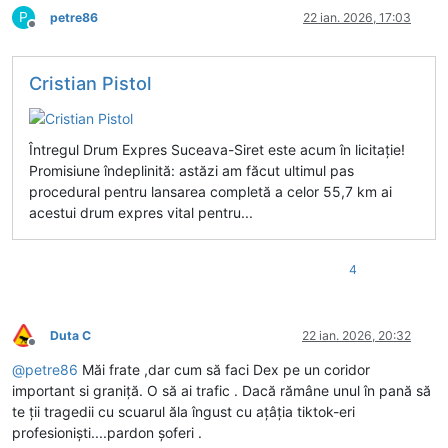
P
petre86
22 ian. 2026, 17:03
Deconectat
Cristian Pistol
Întregul Drum Expres Suceava-Siret este acum în licitație!
Promisiune îndeplinită: astăzi am făcut ultimul pas
procedural pentru lansarea completă a celor 55,7 km ai
acestui drum expres vital pentru...
4
Duta C
22 ian. 2026, 20:32
Deconectat
@
petre86
Măi frate ,dar cum să faci Dex pe un coridor
important si graniță. O să ai trafic . Dacă rămâne unul în pană să
te ții tragedii cu scuarul ăla îngust cu ațâția tiktok-eri
profesioniști....pardon șoferi .