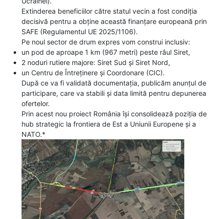
Ucrainei).
Extinderea beneficiilor către statul vecin a fost condiția
decisivă pentru a obține această finanțare europeană prin
SAFE (Regulamentul UE 2025/1106).
Pe noul sector de drum expres vom construi inclusiv:
un pod de aproape 1 km (967 metri) peste râul Siret,
2 noduri rutiere majore: Siret Sud și Siret Nord,
un Centru de Întreținere și Coordonare (CIC).
După ce va fi validată documentația, publicăm anunțul de
participare, care va stabili și data limită pentru depunerea
ofertelor.
Prin acest nou proiect România își consolidează poziția de
hub strategic la frontiera de Est a Uniunii Europene și a
NATO.*