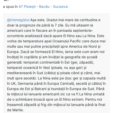
Deconectat
a spus în
A7 Ploiești - Bacău - Suceava
:
@
trismegistul
Așa este. Gradul mai mare de certitudine e
doar la prognoze de până la 7 zile. Eu mă uitasem la
americani care în fiecare an în perioada septembrie-
ocrombrie analizează dacă apare El Nino sau La Nina. Este
vorba de temperatura apei Oceanului Pacific care duce mai
multe sau mai putine precipitații spre America de Nord și
Europa. Dacă se formează El Nino, iarna este cum eram noi
învățați în copilărie și am învățat la geografia de școală
generală: temperat continentală în Est (ger, zăpadă),
temperat oceanică în Vest (ploaie, nu așa ger) și
mediteraneană în Sud (călduț și ploaie când și când, mai
mult spre secetă). La Nina este pe dos: ger și zapada multă
în UK, Germania până în Europa Centrală, secetă și călduț în
Europa de Est și Balcani și inundații în Europa de Sud. Până
la mijlocul lui Ianuarie americanii zic ca va fi La Nina urmată
de o schimbare bruscă spre un El Nino extrem. Pentru noi
înseamnă zăpadă și frig din mijlocul lui Ianuarie până la final
de Martie.