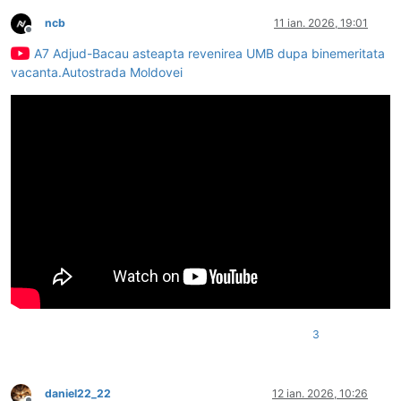
ncb
11 ian. 2026, 19:01
Deconectat
A7 Adjud-Bacau asteapta revenirea UMB dupa binemeritata
vacanta.Autostrada Moldovei
3
daniel22_22
12 ian. 2026, 10:26