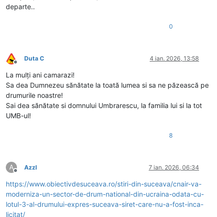
departe..
0
Duta C
4 ian. 2026, 13:58
Deconectat
La mulți ani camarazi!
Sa dea Dumnezeu sănătate la toată lumea si sa ne păzească pe
drumurile noastre!
Sai dea sănătate si domnului Umbrarescu, la familia lui si la tot
UMB-ul!
8
A
Azzl
7 ian. 2026, 06:34
Deconectat
https://www.obiectivdesuceava.ro/stiri-din-suceava/cnair-va-
moderniza-un-sector-de-drum-national-din-ucraina-odata-cu-
lotul-3-al-drumului-expres-suceava-siret-care-nu-a-fost-inca-
licitat/