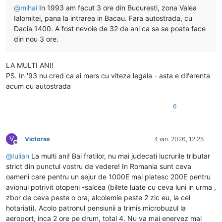
@
mihai
In 1993 am facut 3 ore din Bucuresti, zona Valea
Ialomitei, pana la intrarea in Bacau. Fara autostrada, cu
Dacia 1400. A fost nevoie de 32 de ani ca sa se poata face
din nou 3 ore.
LA MULTI ANI!
PS. In '93 nu cred ca ai mers cu viteza legala - asta e diferenta
acum cu autostrada
6
V
Victoras
4 ian. 2026, 12:25
Deconectat
@
Iulian
La multi ani! Bai fratilor, nu mai judecati lucrurile tributar
strict din punctul vostru de vedere! In Romania sunt ceva
oameni care pentru un sejur de 1000E mai platesc 200E pentru
avionul potrivit otopeni -salcea (bilete luate cu ceva luni in urma ,
zbor de ceva peste o ora, alcolemie peste 2 zic eu, la cei
hotariati). Acolo patronul pensiunii a trimis microbuzul la
aeroport, inca 2 ore pe drum, total 4. Nu va mai enervez mai