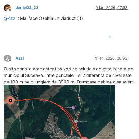
daniel22_22
9 ian. 2026, 07:53
Deconectat
@
Azzl
: Mai face Ozaltin un viaduct :)))
1
A
Azzl
9 ian. 2026, 08:03
Deconectat
O alta zona la care astept sa vad ce solutie aleg este la nord de
municipiul Suceava. Intre punctele 1 si 2 diferenta de nivel este
de 100 m pe o lungiem de 3000 m. Frumoase deblee o sa avem.