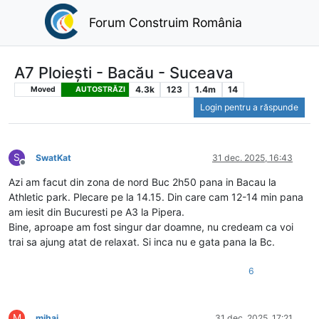
Forum Construim România
A7 Ploiești - Bacău - Suceava
4.3k
123
1.4m
14
Moved
AUTOSTRĂZI
Login pentru a răspunde
S
SwatKat
31 dec. 2025, 16:43
Deconectat
Azi am facut din zona de nord Buc 2h50 pana in Bacau la
Athletic park. Plecare pe la 14.15. Din care cam 12-14 min pana
am iesit din Bucuresti pe A3 la Pipera.
Bine, aproape am fost singur dar doamne, nu credeam ca voi
trai sa ajung atat de relaxat. Si inca nu e gata pana la Bc.
6
M
mihai
31 dec. 2025, 17:21