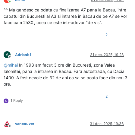
Conectat
^^ Ma gandesc ca odata cu finalizarea A7 pana la Bacau, intre
capatul din Bucuresti al A3 si intrarea in Bacau de pe A7 se vor
face cam 2h30', ceea ce este intr-adevar "de vis".
2
A
Adrianb1
31 dec. 2025, 19:28
Deconectat
@
mihai
In 1993 am facut 3 ore din Bucuresti, zona Valea
Ialomitei, pana la intrarea in Bacau. Fara autostrada, cu Dacia
1400. A fost nevoie de 32 de ani ca sa se poata face din nou 3
ore.
2
1 Reply
S
vancouver
31 dec. 2025, 19:36
Deconectat