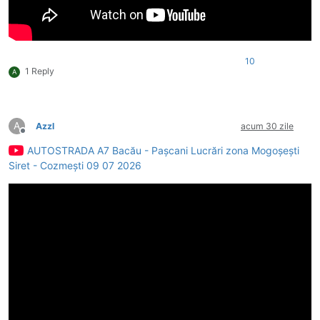
10
1 Reply
A
A
Azzl
acum 30 zile
Deconectat
AUTOSTRADA A7 Bacău - Pașcani Lucrări zona Mogoșești
Siret - Cozmești 09 07 2026