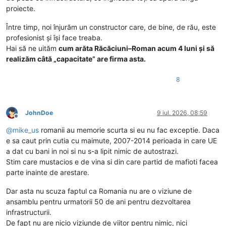
proiecte.
Între timp, noi înjurăm un constructor care, de bine, de rău, este
profesionist și își face treaba.
Hai să ne uităm
cum arăta Răcăciuni–Roman acum 4 luni și să
realizăm câtă „capacitate” are firma asta.
8
JohnDoe
9 iul. 2026, 08:59
Deconectat
@
mike_us
romanii au memorie scurta si eu nu fac exceptie. Daca
e sa caut prin cutia cu maimute, 2007-2014 perioada in care UE
a dat cu bani in noi si nu s-a lipit nimic de autostrazi.
Stim care mustacios e de vina si din care partid de mafioti facea
parte inainte de arestare.
Dar asta nu scuza faptul ca Romania nu are o viziune de
ansamblu pentru urmatorii 50 de ani pentru dezvoltarea
infrastructurii.
De fapt nu are nicio viziunde de viitor pentru nimic, nici