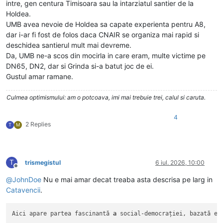
intre, gen centura Timisoara sau la intarziatul santier de la
Holdea.
UMB avea nevoie de Holdea sa capate experienta pentru A8,
dar i-ar fi fost de folos daca CNAIR se organiza mai rapid si
deschidea santierul mult mai devreme.
Da, UMB ne-a scos din mocirla in care eram, multe victime pe
DN65, DN2, dar si Grinda si-a batut joc de ei.
Gustul amar ramane.
Culmea optimismului: am o potcoava, imi mai trebuie trei, calul si caruta.
4
2 Replies
T
M
T
trismegistul
6 iul. 2026, 10:00
Deconectat
@
JohnDoe
Nu e mai amar decat treaba asta descrisa pe larg in
Catavencii
.
Aici apare partea fascinantă 
a
 social-democrației, bazată ex