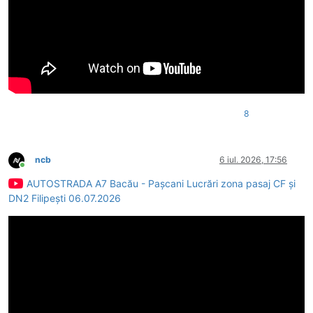
8
ncb
6 iul. 2026, 17:56
Conectat
AUTOSTRADA A7 Bacău - Pașcani Lucrări zona pasaj CF și
DN2 Filipești 06.07.2026