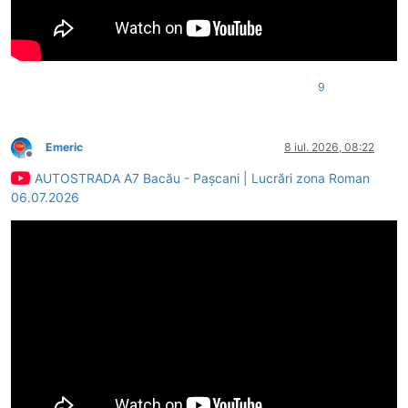
9
Emeric
8 iul. 2026, 08:22
Deconectat
AUTOSTRADA A7 Bacău - Pașcani | Lucrări zona Roman
06.07.2026