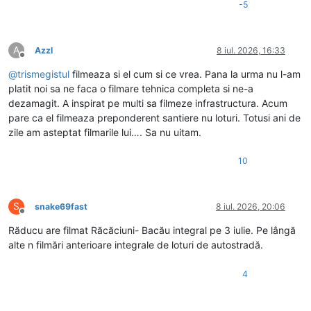
-5
A
Azzl
8 iul. 2026, 16:33
Deconectat
@
trismegistul
filmeaza si el cum si ce vrea. Pana la urma nu l-am
platit noi sa ne faca o filmare tehnica completa si ne-a
dezamagit. A inspirat pe multi sa filmeze infrastructura. Acum
pare ca el filmeaza preponderent santiere nu loturi. Totusi ani de
zile am asteptat filmarile lui…. Sa nu uitam.
10
S
snake69fast
8 iul. 2026, 20:06
Deconectat
Răducu are filmat Răcăciuni- Bacău integral pe 3 iulie. Pe lângă
alte n filmări anterioare integrale de loturi de autostradă.
4