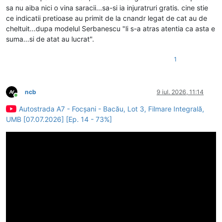
sa nu aiba nici o vina saracii...sa-si ia injuratruri gratis. cine stie
ce indicatii pretioase au primit de la cnandr legat de cat au de
cheltuit...dupa modelul Serbanescu "li s-a atras atentia ca asta e
suma...si de atat au lucrat".
1
ncb
9 iul. 2026, 11:14
Conectat
Autostrada A7 - Focșani - Bacău, Lot 3, Filmare Integrală,
UMB [07.07.2026] [Ep. 14 - 73%]