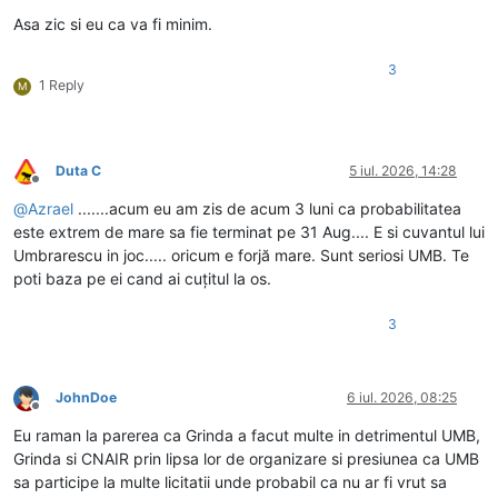
Asa zic si eu ca va fi minim.
3
1 Reply
M
Duta C
5 iul. 2026, 14:28
Deconectat
@
Azrael
.......acum eu am zis de acum 3 luni ca probabilitatea
este extrem de mare sa fie terminat pe 31 Aug.... E si cuvantul lui
Umbrarescu in joc..... oricum e forjă mare. Sunt seriosi UMB. Te
poti baza pe ei cand ai cuțitul la os.
3
JohnDoe
6 iul. 2026, 08:25
Deconectat
Eu raman la parerea ca Grinda a facut multe in detrimentul UMB,
Grinda si CNAIR prin lipsa lor de organizare si presiunea ca UMB
sa participe la multe licitatii unde probabil ca nu ar fi vrut sa