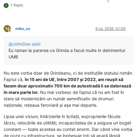
5
1 Reply
A
M
mike_us
9 iul. 2026, 01:00
Deconectat
@
JohnDoe
said
:
Eu raman la parerea ca Grinda a facut multe in detrimentul
UMB
Nu este vorba doar de Grindeanu, ci de instituțiile statului român.
Faptul că,
în 15 ani de UE, între 2007 și 2022, am reușit să
facem doar aproximativ 700 km de autostradă li se datorează
în mare parte lor.
Nu mai vorbesc de faptul că nu am fost în
stare să modernizăm un număr semnificativ de drumuri
naționale, rețeaua feroviară și așa mai departe.
Lipsa unei viziuni, întârzierile în licitații, exproprierile făcute
târziu, relocările de utilități, incapacitatea de a asigura un buget
constant — toate acestea au contat enorm. Dar când vine vorba
de poze cu infrastructura, se înghesuie toți să apară lângă