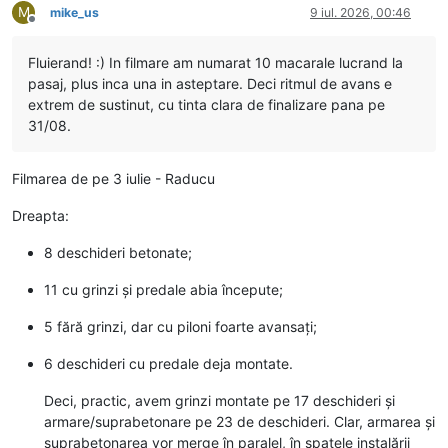
M
mike_us
9 iul. 2026, 00:46
Deconectat
Fluierand! :) In filmare am numarat 10 macarale lucrand la
pasaj, plus inca una in asteptare. Deci ritmul de avans e
extrem de sustinut, cu tinta clara de finalizare pana pe
31/08.
Filmarea de pe 3 iulie - Raducu
Dreapta:
8 deschideri betonate;
11 cu grinzi și predale abia începute;
5 fără grinzi, dar cu piloni foarte avansați;
6 deschideri cu predale deja montate.
Deci, practic, avem grinzi montate pe 17 deschideri și
armare/suprabetonare pe 23 de deschideri. Clar, armarea și
suprabetonarea vor merge în paralel, în spatele instalării