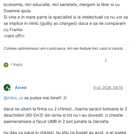
economie, nici educatie, nici sanatate, mergem la liber si cu
Doamne ajuta.
Si vina e in mare parte la specialisti si la intelectuali ce nu vor sa
se implice in nimic (guilty as charged) daca e sa ne comparam
cu Franta.
<rant off/>
Culmea optimismului: am o potcoava, imi mai trebuie trei, calul si caruta.
2
1 Reply
M
A
Azrael
9 iul. 2026, 09:16
Deconectat
@
mike_us
se putea mai bine!! :))
daca ne uitam la firma cu 2 chinezi...toarna saracii betoane la 3
deschideri (A0-Dn3) din iarna si tot nu l-au dovedit. o chestie
asemanatoare a facut UMB in 2 luni jumate la Garoafa.
nu dau cu parul in chinezi, nu stiu ce buget au avut. s-ar putea