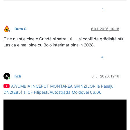
1
Duta C
6 iul. 2026, 10:18
Deconectat
Cine nu știe cine e Grindă si șatra lui......si copiii de grădiniță stiu.
Las ca e mai bine cu Bolo interimar pina-n 2028.
4
ncb
6 iul. 2026, 12:16
Conectat
A7/UMB A INCEPUT MONTAREA GRINZILOR la Pasajul
DN2(E85) si CF Filipesti/Autostrada Moldovei 06.06