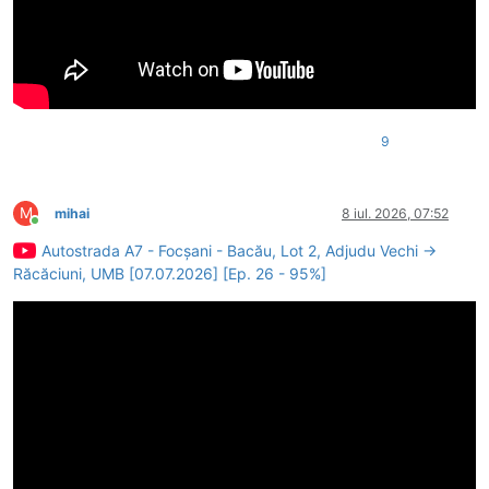
9
M
mihai
8 iul. 2026, 07:52
Conectat
Autostrada A7 - Focșani - Bacău, Lot 2, Adjudu Vechi →
Răcăciuni, UMB [07.07.2026] [Ep. 26 - 95%]