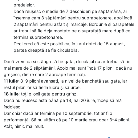
predalelor.
Dacă reușesc o medie de 7 deschideri pe săptămână, ar
însemna cam 3 săptămâni pentru suprabetonare, apoi încă
2 săptămâni pentru asfalt și marcaje. Bordurile și parapetele
ar trebui să fie deja montate pe o suprafață mare după ce
termină suprabetonarea.
Deci cred că este posibil ca, în jurul datei de 15 august,
partea dreaptă să fie circulabilă.
Dacă vrem ca și stânga să fie gata, decalajul nu ar trebui să fie
mai mare de 2 săptămâni. Acolo mai sunt încă 17 piloni, dacă nu
greșesc, dintre care 2 aproape terminați.
11 iulie
: 8–9 piloni avansați, la nivel de banchetă sau gata, iar
restul pilonilor să fie în lucru și să urce.
18 iulie
: toți pilonii gata pentru grinzi.
Dacă nu reușesc asta până pe 18, hai 20 iulie, încep să mă
îndoiesc.
Dar chiar dacă ar termina pe 10 septembrie, tot ar fi o
performanță. Să nu uităm că pe 10 martie erau doar 3–4 piloni.
Atât, nimic mai mult.