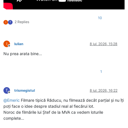
10
2 Replies
I
T
I
Iulian
8 iul. 2026, 15:28
Deconectat
Nu prea arata bine...
1
T
trismegistul
8 iul. 2026, 16:22
Deconectat
@
Emeric
Filmare tipică Răducu, nu filmează decât parțial și nu îți
poți face o idee despre stadiul real al fiecărui lot.
Noroc de filmările lui Ștef de la MVA ca vedem loturile
complete…