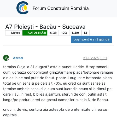
Forum Construim România
A7 Ploiești - Bacău - Suceava
4.3k
123
1.4m
14
Moved
AUTOSTRĂZI
Login pentru a răspunde
A
Azrael
5 iul. 2026, 11:11
Deconectat
termina Cleja la 31 august? asta e punctul critic. 8 saptamani.
cum lucreaza concomitent grinzi/armare placa/betonare ramane
din ce in ce mai putit de facut. poate 1 august e betonata placa
total pe un sens si pe celalalt 70%. eu cred ca sunt sanse sa
termine ambele sensuri la cum sunt lucrarile acum si la ritmul pe
care il au. in rest, bibileala,santuri, sferuri de con, putin asfalt
langa/pe poduri. cred ca grosul oamenilor sunt la N de Bacau.
oricum, de vis, centura aia asteapta de o eternitate unirea cu
capitala.