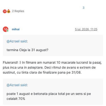
3
2 Replies
M
M
mihai
5 iul. 2026, 11:25
Conectat
@
Azrael
said
:
termina Cleja la 31 august?
Fluierand! :) In filmare am numarat 10 macarale lucrand la pasaj,
plus inca una in asteptare. Deci ritmul de avans e extrem de
sustinut, cu tinta clara de finalizare pana pe 31/08.
@
Azrael
said
:
poate 1 august e betonata placa total pe un sens si pe
celalalt 70%