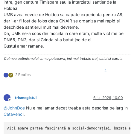
intre, gen centura Timisoara sau la intarziatul santier de la
Holdea.
UMB avea nevoie de Holdea sa capate experienta pentru A8,
dar i-ar fi fost de folos daca CNAIR se organiza mai rapid si
deschidea santierul mult mai devreme.
Da, UMB ne-a scos din mocirla in care eram, multe victime pe
DN65, DN2, dar si Grinda si-a batut joc de ei.
Gustul amar ramane.
Culmea optimismului: am o potcoava, imi mai trebuie trei, calul si caruta.
4
2 Replies
T
M
T
trismegistul
6 iul. 2026, 10:00
Deconectat
@
JohnDoe
Nu e mai amar decat treaba asta descrisa pe larg in
Catavencii
.
Aici apare partea fascinantă 
a
 social-democrației, bazată ex