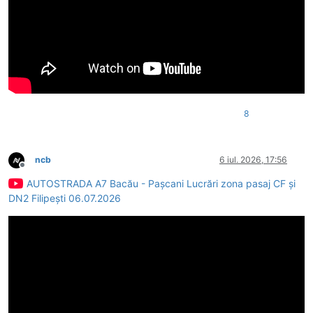
8
ncb
6 iul. 2026, 17:56
Deconectat
AUTOSTRADA A7 Bacău - Pașcani Lucrări zona pasaj CF și
DN2 Filipești 06.07.2026