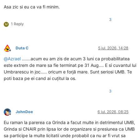
Asa zic si eu ca va fi minim.
3
1 Reply
M
Duta C
5 iul. 2026, 14:28
Deconectat
@
Azrael
.......acum eu am zis de acum 3 luni ca probabilitatea
este extrem de mare sa fie terminat pe 31 Aug.... E si cuvantul lui
Umbrarescu in joc..... oricum e forjă mare. Sunt seriosi UMB. Te
poti baza pe ei cand ai cuțitul la os.
3
JohnDoe
6 iul. 2026, 08:25
Deconectat
Eu raman la parerea ca Grinda a facut multe in detrimentul UMB,
Grinda si CNAIR prin lipsa lor de organizare si presiunea ca UMB
sa participe la multe licitatii unde probabil ca nu ar fi vrut sa