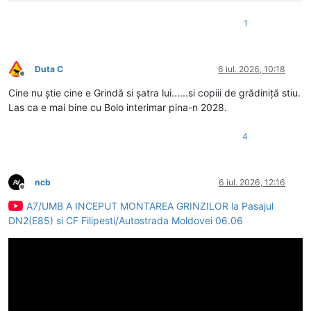
1
Duta C
6 iul. 2026, 10:18
Deconectat
Cine nu știe cine e Grindă si șatra lui......si copiii de grădiniță stiu.
Las ca e mai bine cu Bolo interimar pina-n 2028.
4
ncb
6 iul. 2026, 12:16
Deconectat
A7/UMB A INCEPUT MONTAREA GRINZILOR la Pasajul
DN2(E85) si CF Filipesti/Autostrada Moldovei 06.06