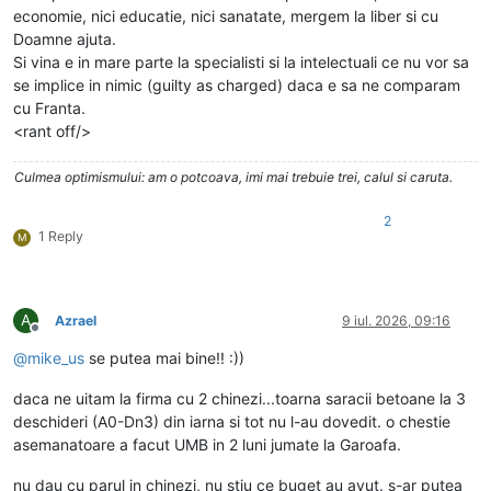
economie, nici educatie, nici sanatate, mergem la liber si cu
Doamne ajuta.
Si vina e in mare parte la specialisti si la intelectuali ce nu vor sa
se implice in nimic (guilty as charged) daca e sa ne comparam
cu Franta.
<rant off/>
Culmea optimismului: am o potcoava, imi mai trebuie trei, calul si caruta.
2
1 Reply
M
A
Azrael
9 iul. 2026, 09:16
Deconectat
@
mike_us
se putea mai bine!! :))
daca ne uitam la firma cu 2 chinezi...toarna saracii betoane la 3
deschideri (A0-Dn3) din iarna si tot nu l-au dovedit. o chestie
asemanatoare a facut UMB in 2 luni jumate la Garoafa.
nu dau cu parul in chinezi, nu stiu ce buget au avut. s-ar putea