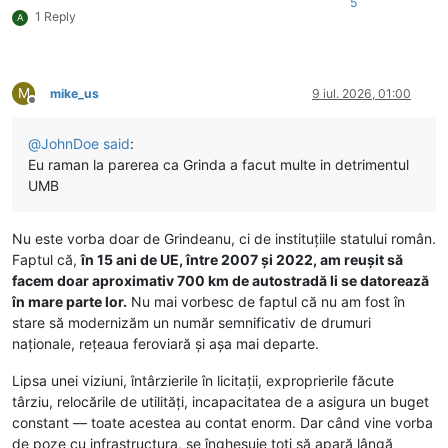
5
1 Reply
A
M
mike_us
9 iul. 2026, 01:00
Deconectat
@
JohnDoe
said
:
Eu raman la parerea ca Grinda a facut multe in detrimentul
UMB
Nu este vorba doar de Grindeanu, ci de instituțiile statului român.
Faptul că,
în 15 ani de UE, între 2007 și 2022, am reușit să
facem doar aproximativ 700 km de autostradă li se datorează
în mare parte lor.
Nu mai vorbesc de faptul că nu am fost în
stare să modernizăm un număr semnificativ de drumuri
naționale, rețeaua feroviară și așa mai departe.
Lipsa unei viziuni, întârzierile în licitații, exproprierile făcute
târziu, relocările de utilități, incapacitatea de a asigura un buget
constant — toate acestea au contat enorm. Dar când vine vorba
de poze cu infrastructura, se înghesuie toți să apară lângă