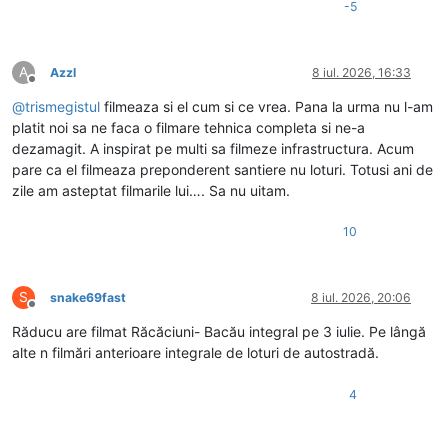
-5
A
Azzl
8 iul. 2026, 16:33
Deconectat
@
trismegistul
filmeaza si el cum si ce vrea. Pana la urma nu l-am
platit noi sa ne faca o filmare tehnica completa si ne-a
dezamagit. A inspirat pe multi sa filmeze infrastructura. Acum
pare ca el filmeaza preponderent santiere nu loturi. Totusi ani de
zile am asteptat filmarile lui…. Sa nu uitam.
10
S
snake69fast
8 iul. 2026, 20:06
Deconectat
Răducu are filmat Răcăciuni- Bacău integral pe 3 iulie. Pe lângă
alte n filmări anterioare integrale de loturi de autostradă.
4