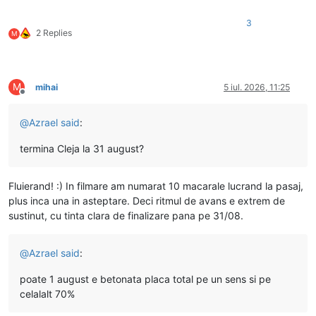
3
2 Replies
M
M
mihai
5 iul. 2026, 11:25
Deconectat
@
Azrael
said
:
termina Cleja la 31 august?
Fluierand! :) In filmare am numarat 10 macarale lucrand la pasaj,
plus inca una in asteptare. Deci ritmul de avans e extrem de
sustinut, cu tinta clara de finalizare pana pe 31/08.
@
Azrael
said
:
poate 1 august e betonata placa total pe un sens si pe
celalalt 70%