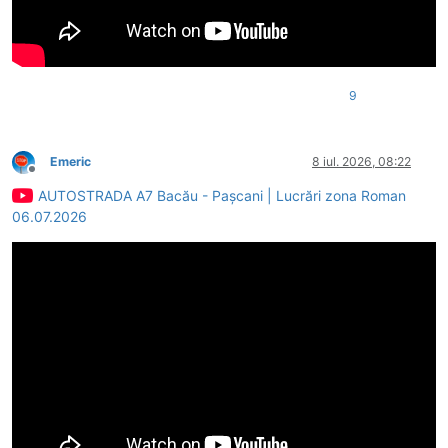
9
Emeric
8 iul. 2026, 08:22
Deconectat
AUTOSTRADA A7 Bacău - Pașcani | Lucrări zona Roman
06.07.2026