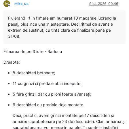
M
mike_us
9 iul. 2026, 00:46
Deconectat
Fluierand! :) In filmare am numarat 10 macarale lucrand la
pasaj, plus inca una in asteptare. Deci ritmul de avans e
extrem de sustinut, cu tinta clara de finalizare pana pe
31/08.
Filmarea de pe 3 iulie - Raducu
Dreapta:
8 deschideri betonate;
11 cu grinzi și predale abia începute;
5 fără grinzi, dar cu piloni foarte avansați;
6 deschideri cu predale deja montate.
Deci, practic, avem grinzi montate pe 17 deschideri și
armare/suprabetonare pe 23 de deschideri. Clar, armarea și
suprabetonarea vor merge în paralel, în spatele instalării