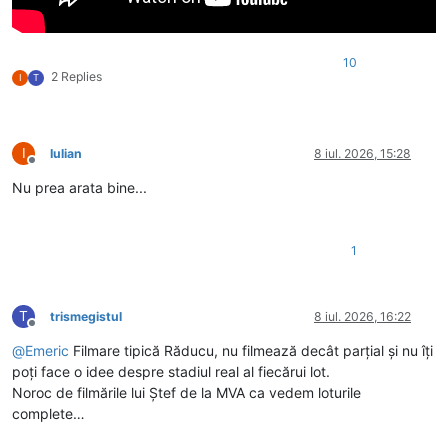
10
2 Replies
I
T
I
Iulian
8 iul. 2026, 15:28
Deconectat
Nu prea arata bine...
1
T
trismegistul
8 iul. 2026, 16:22
Deconectat
@
Emeric
Filmare tipică Răducu, nu filmează decât parțial și nu îți
poți face o idee despre stadiul real al fiecărui lot.
Noroc de filmările lui Ștef de la MVA ca vedem loturile
complete…