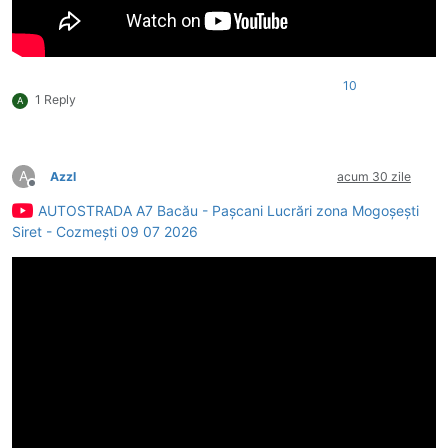
10
1 Reply
A
A
Azzl
acum 30 zile
Deconectat
AUTOSTRADA A7 Bacău - Pașcani Lucrări zona Mogoșești
Siret - Cozmești 09 07 2026