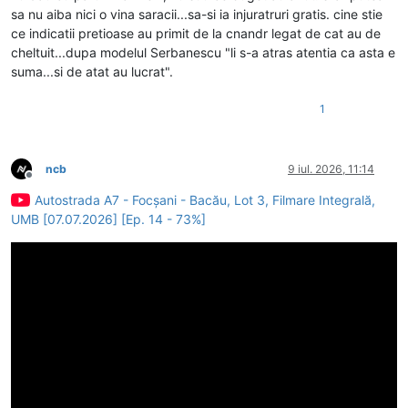
sa nu aiba nici o vina saracii...sa-si ia injuratruri gratis. cine stie
ce indicatii pretioase au primit de la cnandr legat de cat au de
cheltuit...dupa modelul Serbanescu "li s-a atras atentia ca asta e
suma...si de atat au lucrat".
1
ncb
9 iul. 2026, 11:14
Deconectat
Autostrada A7 - Focșani - Bacău, Lot 3, Filmare Integrală,
UMB [07.07.2026] [Ep. 14 - 73%]