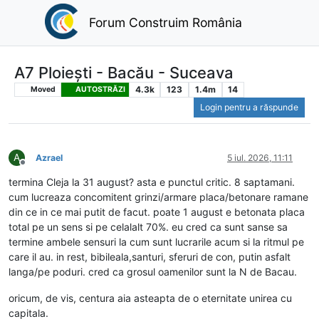
Forum Construim România
A7 Ploiești - Bacău - Suceava
4.3k
123
1.4m
14
Moved
AUTOSTRĂZI
Login pentru a răspunde
A
Azrael
5 iul. 2026, 11:11
Deconectat
termina Cleja la 31 august? asta e punctul critic. 8 saptamani.
cum lucreaza concomitent grinzi/armare placa/betonare ramane
din ce in ce mai putit de facut. poate 1 august e betonata placa
total pe un sens si pe celalalt 70%. eu cred ca sunt sanse sa
termine ambele sensuri la cum sunt lucrarile acum si la ritmul pe
care il au. in rest, bibileala,santuri, sferuri de con, putin asfalt
langa/pe poduri. cred ca grosul oamenilor sunt la N de Bacau.
oricum, de vis, centura aia asteapta de o eternitate unirea cu
capitala.