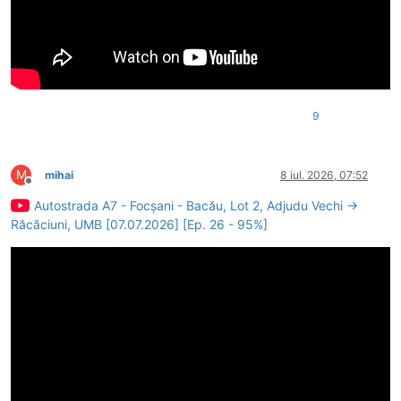
9
M
mihai
8 iul. 2026, 07:52
Deconectat
Autostrada A7 - Focșani - Bacău, Lot 2, Adjudu Vechi →
Răcăciuni, UMB [07.07.2026] [Ep. 26 - 95%]