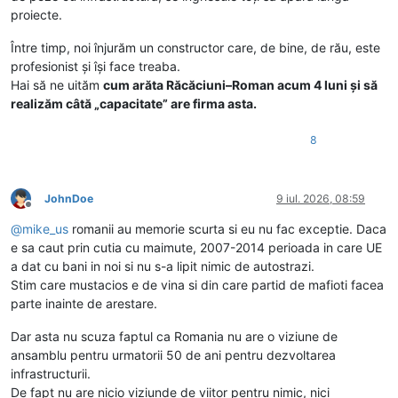
proiecte.
Între timp, noi înjurăm un constructor care, de bine, de rău, este
profesionist și își face treaba.
Hai să ne uităm
cum arăta Răcăciuni–Roman acum 4 luni și să
realizăm câtă „capacitate” are firma asta.
8
JohnDoe
9 iul. 2026, 08:59
Deconectat
@
mike_us
romanii au memorie scurta si eu nu fac exceptie. Daca
e sa caut prin cutia cu maimute, 2007-2014 perioada in care UE
a dat cu bani in noi si nu s-a lipit nimic de autostrazi.
Stim care mustacios e de vina si din care partid de mafioti facea
parte inainte de arestare.
Dar asta nu scuza faptul ca Romania nu are o viziune de
ansamblu pentru urmatorii 50 de ani pentru dezvoltarea
infrastructurii.
De fapt nu are nicio viziunde de viitor pentru nimic, nici