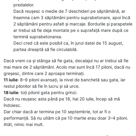
predalelor.
Dacă reușesc o medie de 7 deschideri pe săptămână, ar
însemna cam 3 săptămâni pentru suprabetonare, apoi încă
2 săptămâni pentru asfalt și marcaje. Bordurile și parapetele
ar trebui să fie deja montate pe o suprafață mare după ce
termină suprabetonarea.
Deci cred că este posibil ca, în jurul datei de 15 august,
partea dreaptă să fie circulabilă.
Dacă vrem ca și stânga să fie gata, decalajul nu ar trebui să fie
mai mare de 2 săptămâni. Acolo mai sunt încă 17 piloni, dacă nu
greșesc, dintre care 2 aproape terminați.
11 iulie
: 8–9 piloni avansați, la nivel de banchetă sau gata, iar
restul pilonilor să fie în lucru și să urce.
18 iulie
: toți pilonii gata pentru grinzi.
Dacă nu reușesc asta până pe 18, hai 20 iulie, încep să mă
îndoiesc.
Dar chiar dacă ar termina pe 10 septembrie, tot ar fi o
performanță. Să nu uităm că pe 10 martie erau doar 3–4 piloni.
Atât, nimic mai mult.