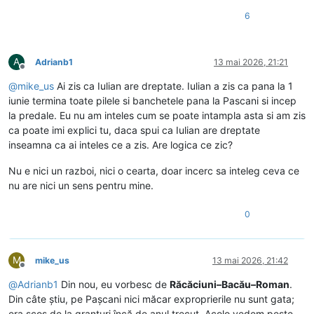
6
A
Adrianb1
13 mai 2026, 21:21
Deconectat
@
mike_us
Ai zis ca Iulian are dreptate. Iulian a zis ca pana la 1
iunie termina toate pilele si banchetele pana la Pascani si incep
la predale. Eu nu am inteles cum se poate intampla asta si am zis
ca poate imi explici tu, daca spui ca Iulian are dreptate
inseamna ca ai inteles ce a zis. Are logica ce zic?
Nu e nici un razboi, nici o cearta, doar incerc sa inteleg ceva ce
nu are nici un sens pentru mine.
0
M
mike_us
13 mai 2026, 21:42
Deconectat
@
Adrianb1
Din nou, eu vorbesc de
Răcăciuni–Bacău–Roman
.
Din câte știu, pe Pașcani nici măcar exproprierile nu sunt gata;
era scos de la granturi încă de anul trecut. Acolo vedem peste