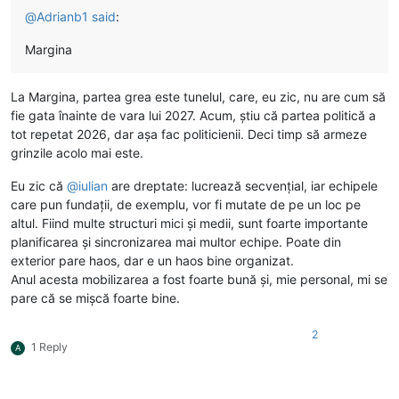
@
Adrianb1
said
:
Margina
La Margina, partea grea este tunelul, care, eu zic, nu are cum să
fie gata înainte de vara lui 2027. Acum, știu că partea politică a
tot repetat 2026, dar așa fac politicienii. Deci timp să armeze
grinzile acolo mai este.
Eu zic că
@
iulian
are dreptate: lucrează secvențial, iar echipele
care pun fundații, de exemplu, vor fi mutate de pe un loc pe
altul. Fiind multe structuri mici și medii, sunt foarte importante
planificarea și sincronizarea mai multor echipe. Poate din
exterior pare haos, dar e un haos bine organizat.
Anul acesta mobilizarea a fost foarte bună și, mie personal, mi se
pare că se mișcă foarte bine.
2
1 Reply
A