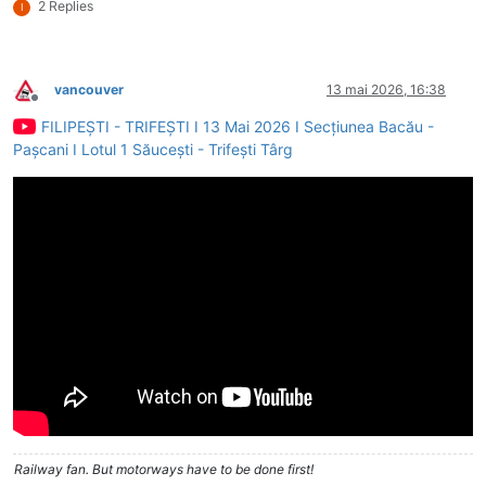
2 Replies
I
vancouver
13 mai 2026, 16:38
Deconectat
FILIPEȘTI - TRIFEȘTI I 13 Mai 2026 I Secțiunea Bacău -
Pașcani I Lotul 1 Săucești - Trifești Târg
Railway fan. But motorways have to be done first!