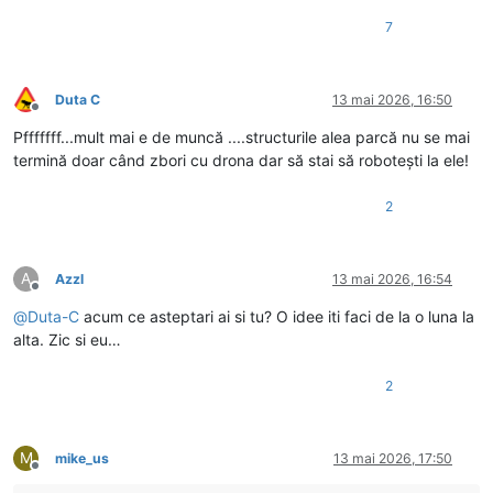
7
Duta C
13 mai 2026, 16:50
Deconectat
Pfffffff...mult mai e de muncă ....structurile alea parcă nu se mai
termină doar când zbori cu drona dar să stai să robotești la ele!
2
A
Azzl
13 mai 2026, 16:54
Deconectat
@
Duta-C
acum ce asteptari ai si tu? O idee iti faci de la o luna la
alta. Zic si eu…
2
M
mike_us
13 mai 2026, 17:50
Deconectat