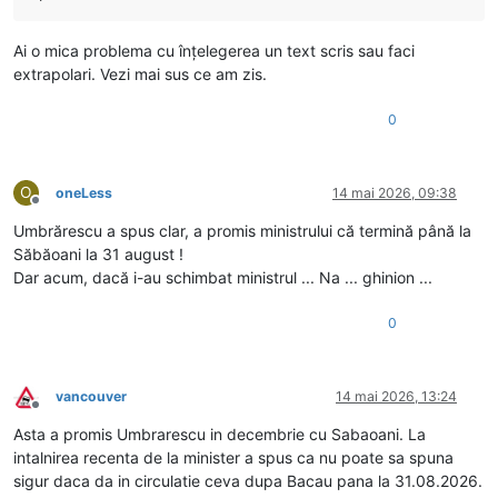
Ai o mica problema cu înțelegerea un text scris sau faci
extrapolari. Vezi mai sus ce am zis.
0
O
oneLess
14 mai 2026, 09:38
Deconectat
Umbrărescu a spus clar, a promis ministrului că termină până la
Săbăoani la 31 august !
Dar acum, dacă i-au schimbat ministrul ... Na ... ghinion ...
0
vancouver
14 mai 2026, 13:24
Deconectat
Asta a promis Umbrarescu in decembrie cu Sabaoani. La
intalnirea recenta de la minister a spus ca nu poate sa spuna
sigur daca da in circulatie ceva dupa Bacau pana la 31.08.2026.