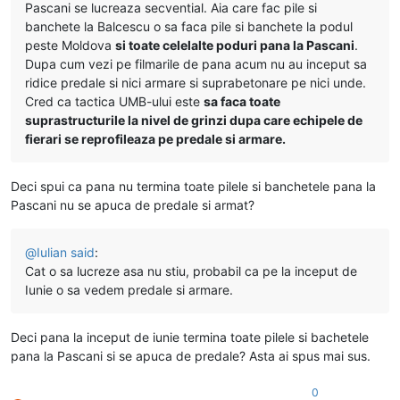
Pascani se lucreaza secvential. Aia care fac pile si
banchete la Balcescu o sa faca pile si banchete la podul
peste Moldova
si toate celelalte poduri pana la Pascani
.
Dupa cum vezi pe filmarile de pana acum nu au inceput sa
ridice predale si nici armare si suprabetonare pe nici unde.
Cred ca tactica UMB-ului este
sa faca toate
suprastructurile la nivel de grinzi dupa care echipele de
fierari se reprofileaza pe predale si armare.
Deci spui ca pana nu termina toate pilele si banchetele pana la
Pascani nu se apuca de predale si armat?
@
Iulian
said
:
Cat o sa lucreze asa nu stiu, probabil ca pe la inceput de
Iunie o sa vedem predale si armare.
Deci pana la inceput de iunie termina toate pilele si bachetele
pana la Pascani si se apuca de predale? Asta ai spus mai sus.
0