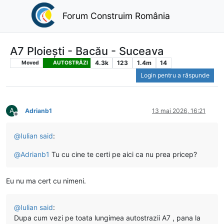
Forum Construim România
A7 Ploiești - Bacău - Suceava
4.3k
123
1.4m
14
Moved
AUTOSTRĂZI
Login pentru a răspunde
A
Adrianb1
13 mai 2026, 16:21
Deconectat
@
Iulian
said
:
@
Adrianb1
Tu cu cine te certi pe aici ca nu prea pricep?
Eu nu ma cert cu nimeni.
@
Iulian
said
:
Dupa cum vezi pe toata lungimea autostrazii A7 , pana la