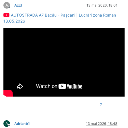
A
Azzl
13 mai 2026, 18:01
Deconectat
AUTOSTRADA A7 Bacău - Pașcani | Lucrări zona Roman
13.05.2026
7
A
Adrianb1
13 mai 2026, 18:48
Deconectat