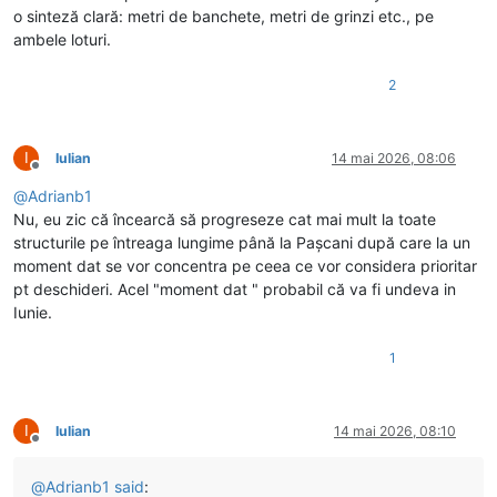
o sinteză clară: metri de banchete, metri de grinzi etc., pe
ambele loturi.
2
I
Iulian
14 mai 2026, 08:06
Deconectat
@
Adrianb1
Nu, eu zic că încearcă să progreseze cat mai mult la toate
structurile pe întreaga lungime până la Pașcani după care la un
moment dat se vor concentra pe ceea ce vor considera prioritar
pt deschideri. Acel "moment dat " probabil că va fi undeva in
Iunie.
1
I
Iulian
14 mai 2026, 08:10
Deconectat
@
Adrianb1
said
: