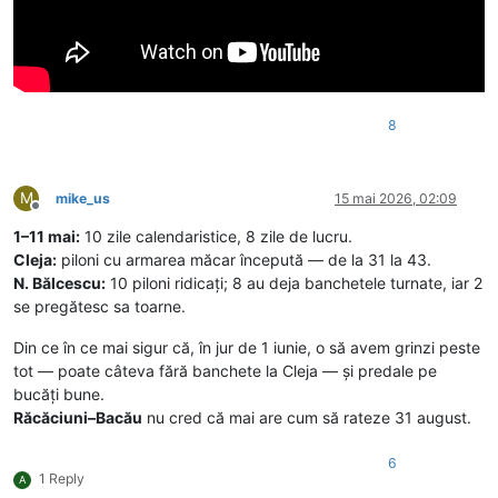
8
M
mike_us
15 mai 2026, 02:09
Deconectat
1–11 mai:
10 zile calendaristice, 8 zile de lucru.
Cleja:
piloni cu armarea măcar începută — de la 31 la 43.
N. Bălcescu:
10 piloni ridicați; 8 au deja banchetele turnate, iar 2
se pregătesc sa toarne.
Din ce în ce mai sigur că, în jur de 1 iunie, o să avem grinzi peste
tot — poate câteva fără banchete la Cleja — și predale pe
bucăți bune.
Răcăciuni–Bacău
nu cred că mai are cum să rateze 31 august.
6
1 Reply
A