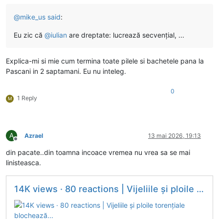
@
mike_us
said
:
Eu zic că
@
iulian
are dreptate: lucrează secvențial, ...
Explica-mi si mie cum termina toate pilele si bachetele pana la
Pascani in 2 saptamani. Eu nu inteleg.
0
1 Reply
M
A
Azrael
13 mai 2026, 19:13
Deconectat
din pacate..din toamna incoace vremea nu vrea sa se mai
linisteasca.
14K views · 80 reactions | Vijeliile și ploile torențiale blochează...