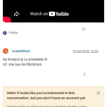
10
1 Reply
T
S
snake69fast
15 mai 2026, 12:32
Deconectat
Au început și cu predalele 🥳
LE: mai sus de Răcăciuni.
2
Hello! It looks like you're interested in this
conversation, but you don't have an account yet.
Getting fed up of having to scroll through the same