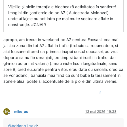
Vijeliile și ploile torențiale blochează activitatea în șantiere!
Imagini din șantierele de pe A7 ( Autostrada Moldovei)
unde utilajele nu pot intra pe mai multe sectoare aflate în
construcție. #CNAIR
apropo, am trecut in weekend pe A7 centura Focsani, cea mai
jalnica zona din tot A7 aflat in trafic (trebuie sa recunoatem, si
aici focsanenii cred ca primesc inapoi costul cocoasei, au vrut
departe sa nu fie deranjati, pe timp si bani irositi in trafic, dar
ghinion au primit valuri :) ). erau niste fisuri longitudinale, sens
spre B, cred eu..urate pentru viitor. erau date cu smoala. cred ca
se vor adanci, banuiala mea fiind ca sunt bube la terasament in
zonele alea. poate si accentuate de la ploile din ultima vreme.
2
M
mike_us
13 mai 2026, 19:38
Deconectat
@
Adrianb1
said
: