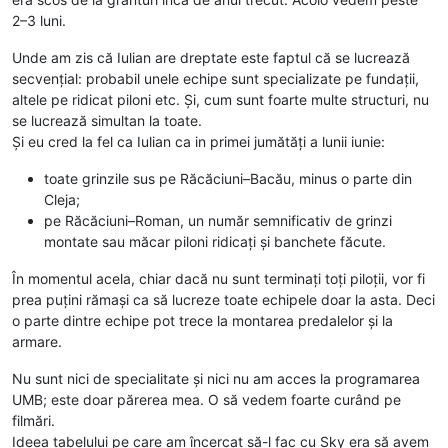
2–3 luni.
Unde am zis că Iulian are dreptate este faptul că se lucrează
secvențial: probabil unele echipe sunt specializate pe fundații,
altele pe ridicat piloni etc. Și, cum sunt foarte multe structuri, nu
se lucrează simultan la toate.
Și eu cred la fel ca Iulian ca in primei jumătăți a lunii iunie:
toate grinzile sus pe Răcăciuni–Bacău, minus o parte din
Cleja;
pe Răcăciuni–Roman, un număr semnificativ de grinzi
montate sau măcar piloni ridicați și banchete făcute.
În momentul acela, chiar dacă nu sunt terminați toți piloții, vor fi
prea puțini rămași ca să lucreze toate echipele doar la asta. Deci
o parte dintre echipe pot trece la montarea predalelor și la
armare.
Nu sunt nici de specialitate și nici nu am acces la programarea
UMB; este doar părerea mea. O să vedem foarte curând pe
filmări.
Ideea tabelului pe care am încercat să-l fac cu Sky era să avem