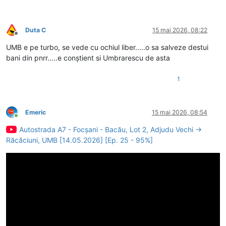
Duta C
15 mai 2026, 08:22
Deconectat
UMB e pe turbo, se vede cu ochiul liber.....o sa salveze destui
bani din pnrr.....e conștient si Umbrarescu de asta
1
Emeric
15 mai 2026, 08:54
Conectat
Autostrada A7 - Focșani - Bacău, Lot 2, Adjudu Vechi →
Răcăciuni, UMB [14.05.2026] [Ep. 25 - 95%]