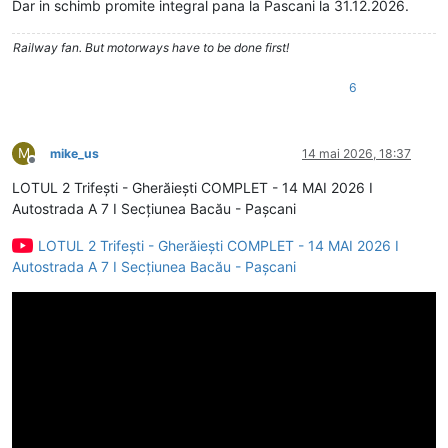
Dar in schimb promite integral pana la Pascani la 31.12.2026.
Railway fan. But motorways have to be done first!
6
M
mike_us
14 mai 2026, 18:37
Deconectat
LOTUL 2 Trifești - Gherăiești COMPLET - 14 MAI 2026 I
Autostrada A 7 I Secțiunea Bacău - Pașcani
LOTUL 2 Trifești - Gherăiești COMPLET - 14 MAI 2026 I
Autostrada A 7 I Secțiunea Bacău - Pașcani