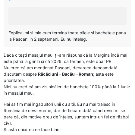
Explica-mi si mie cum termina toate pilele si bachetele pana
la Pascani in 2 saptamani. Eu nu inteleg.
Dacă citești mesajul meu, ți-am răspuns că la Margina încă mai
este până la grinzi și că 2026, ca termen, este doar PR.
Nu cred că am menționat Pașcani, deoarece deocamdată
discutam despre
Răcăciuni - Bacău – Roman
; asta este
prioritatea.
Nici nu cred că am zis nicăieri de banchete 100% până la 1 iunie
în mesajul meu.
Hai să fim mai îngăduitori unii cu alții. Eu nu mai trăiesc în
România de ceva vreme, dar de fiecare dată când revin mi se
pare că, din motive greu de înțeles, suntem într-un fel de război
civil.
Și asta chiar nu ne face bine.