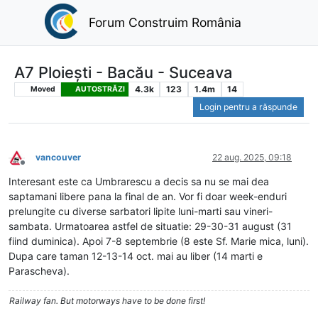
Forum Construim România
A7 Ploiești - Bacău - Suceava
4.3k
123
1.4m
14
Moved
AUTOSTRĂZI
Login pentru a răspunde
vancouver
22 aug. 2025, 09:18
Deconectat
Interesant este ca Umbrarescu a decis sa nu se mai dea
saptamani libere pana la final de an. Vor fi doar week-enduri
prelungite cu diverse sarbatori lipite luni-marti sau vineri-
sambata. Urmatoarea astfel de situatie: 29-30-31 august (31
fiind duminica). Apoi 7-8 septembrie (8 este Sf. Marie mica, luni).
Dupa care taman 12-13-14 oct. mai au liber (14 marti e
Parascheva).
Railway fan. But motorways have to be done first!