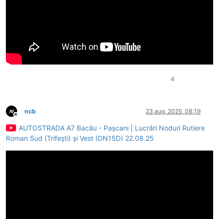
4
ncb
23 aug. 2025, 08:19
Deconectat
AUTOSTRADA A7 Bacău - Pașcani | Lucrări Noduri Rutiere
Roman Sud (Trifești) și Vest (DN15D) 22.08.25