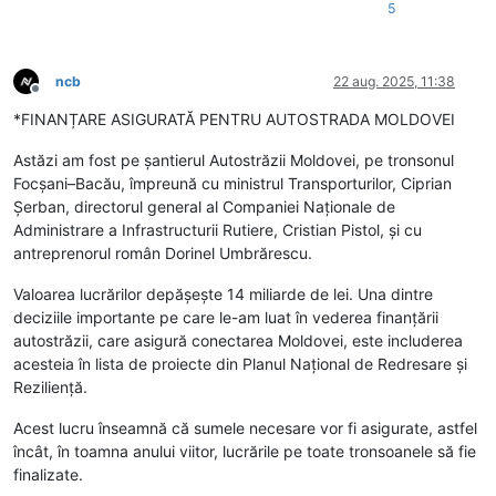
5
ncb
22 aug. 2025, 11:38
Deconectat
*FINANȚARE ASIGURATĂ PENTRU AUTOSTRADA MOLDOVEI
Astăzi am fost pe șantierul Autostrăzii Moldovei, pe tronsonul
Focșani–Bacău, împreună cu ministrul Transporturilor, Ciprian
Șerban, directorul general al Companiei Naționale de
Administrare a Infrastructurii Rutiere, Cristian Pistol, și cu
antreprenorul român Dorinel Umbrărescu.
Valoarea lucrărilor depășește 14 miliarde de lei. Una dintre
deciziile importante pe care le-am luat în vederea finanțării
autostrăzii, care asigură conectarea Moldovei, este includerea
acesteia în lista de proiecte din Planul Național de Redresare și
Reziliență.
Acest lucru înseamnă că sumele necesare vor fi asigurate, astfel
încât, în toamna anului viitor, lucrările pe toate tronsoanele să fie
finalizate.