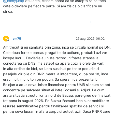
@
jimmyjump
Stiu asta, citisem parca ca se astepta sa se faca
cate o deviere pe fiecare parte. Si am zis ca o clarificare nu
strica.
1
V
vm75
25 aug. 2025, 06:02
Deconectat
Am trecut si eu sambata prin zona, inca se circula normal pe DN.
Cele doua foreze pareau pregatite de actiune, probabil azi vor
incepe lucrul. Devierile au niste racorduri foarte stranse la
conectarea cu DN2, ma astept sa apara cozi la orele de varf.
In alta ordine de idei, se lucra sustinut pe toate podurile si
pasajele vizibile din DN2. Seara la intoarcere, dupa ora 18, inca
erau multi muncitori pe poduri. Sa speram ca prezenta lui
Bolojan a adus ceva liniste financiara pentru UMB si acum se pot
concentra pe salvarea situatiei intre Focsani si Adjud. La cum
arata situatia structurilor la nord de Bacau, pare greu de finalizat
tot pana in august 2026. Pe Buzau-Focsani inca sunt mobilizate
resurse semnificative pentru finalizarea spatiilor de servicii si
pentru ceva lucrari in afara corpului autostrazii. Daca PNRR cere