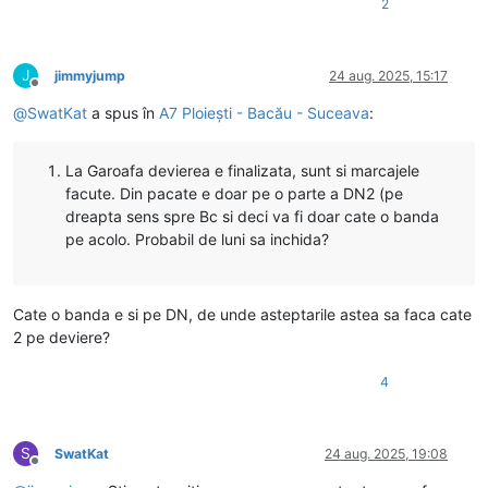
2
J
jimmyjump
24 aug. 2025, 15:17
Deconectat
@
SwatKat
a spus în
A7 Ploiești - Bacău - Suceava
:
La Garoafa devierea e finalizata, sunt si marcajele
facute. Din pacate e doar pe o parte a DN2 (pe
dreapta sens spre Bc si deci va fi doar cate o banda
pe acolo. Probabil de luni sa inchida?
Cate o banda e si pe DN, de unde asteptarile astea sa faca cate
2 pe deviere?
4
S
SwatKat
24 aug. 2025, 19:08
Deconectat