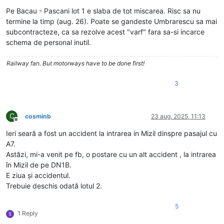
Deconectat
Pe Bacau - Pascani lot 1 e slaba de tot miscarea. Risc sa nu
termine la timp (aug. 26). Poate se gandeste Umbrarescu sa mai
subcontracteze, ca sa rezolve acest "varf" fara sa-si incarce
schema de personal inutil.
Railway fan. But motorways have to be done first!
3
C
cosminb
23 aug. 2025, 11:13
Deconectat
Ieri seară a fost un accident la intrarea in Mizil dinspre pasajul cu
A7.
Astăzi, mi-a venit pe fb, o postare cu un alt accident , la intrarea
în Mizil de pe DN1B.
E ziua și accidentul.
Trebuie deschis odată lotul 2.
5
1 Reply
S