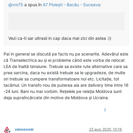
@
vm75
a spus în
A7 Ploiești - Bacău - Suceava
:
Vezi ca-ti sar ultrasii in cap daca mai zici din astea :))
Pai in general se discută pe facts nu pe scenarite. Adevărul este
că Transelectrica au și ei probleme când este vorba de relocat
LEA de înaltă tensiune. Trebuie sa existe rute alternative care sa
prea sarcina, daca nu există trebuie sa le upgradeze, de multe
ori trebuie sa cumpere transformatoare noi etc. Licitație, tot
tacâmul. Un transfo nou de puterea aia are delivery time intre 16
-24 luni. Bani nu mai vorbim. Rețelele pe relația Moldova sunt
deja supraîncărcate din motive de Moldova și Ucraina.
2
vancouver
23 aug. 2025, 10:16