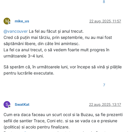
8
M
mike_us
22 aug. 2025, 11:57
Deconectat
@
vancouver
La fel au făcut și anul trecut.
Cred că puțin mai târziu, prin septembrie, nu au mai fost
săptămâni libere, din câte îmi amintesc.
La fel ca anul trecut, o să vedem foarte mult progres în
următoarele 3–4 luni.
Să sperăm că, în următoarele luni, vor începe să vină și plățile
pentru lucrările executate.
7
S
SwatKat
22 aug. 2025, 13:17
Deconectat
Cum era daca faceau un scurt ocol si la Buzau, sa fie prezenti
sefiii de santier Trace, Coni etc. si sa se vada ca e presiune
(politica) si acolo pentru finalizare.