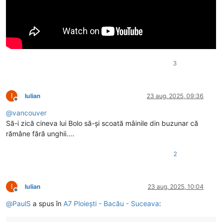
3
I
Iulian
23 aug. 2025, 09:36
Deconectat
@
vancouver
Să-i zică cineva lui Bolo să-și scoată mâinile din buzunar că
rămâne fără unghii....
2
I
Iulian
23 aug. 2025, 10:04
Deconectat
@
PaulS
a spus în
A7 Ploiești - Bacău - Suceava
: