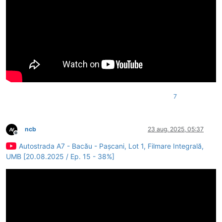
7
ncb
23 aug. 2025, 05:37
Deconectat
Autostrada A7 - Bacău - Pașcani, Lot 1, Filmare Integrală,
UMB [20.08.2025 / Ep. 15 - 38%]