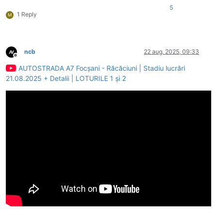
5
1 Reply
M
ncb
22 aug. 2025, 09:33
Deconectat
AUTOSTRADA A7 Focșani - Răcăciuni | Stadiu lucrări
21.08.2025 + Detalii | LOTURILE 1 și 2