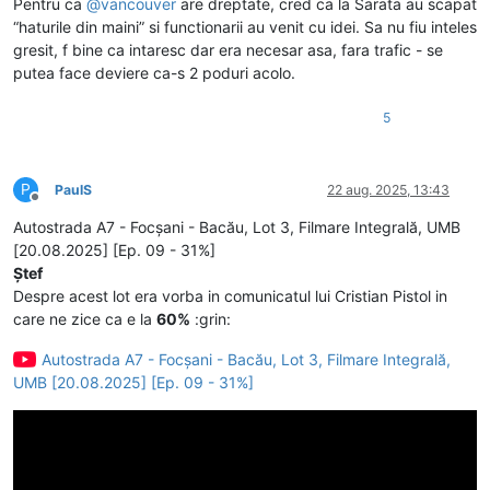
Pentru ca
@
vancouver
are dreptate, cred ca la Sarata au scapat
“haturile din maini” si functionarii au venit cu idei. Sa nu fiu inteles
gresit, f bine ca intaresc dar era necesar asa, fara trafic - se
putea face deviere ca-s 2 poduri acolo.
5
P
PaulS
22 aug. 2025, 13:43
Deconectat
Autostrada A7 - Focșani - Bacău, Lot 3, Filmare Integrală, UMB
[20.08.2025] [Ep. 09 - 31%]
Ștef
Despre acest lot era vorba in comunicatul lui Cristian Pistol in
care ne zice ca e la
60%
:grin:
Autostrada A7 - Focșani - Bacău, Lot 3, Filmare Integrală,
UMB [20.08.2025] [Ep. 09 - 31%]