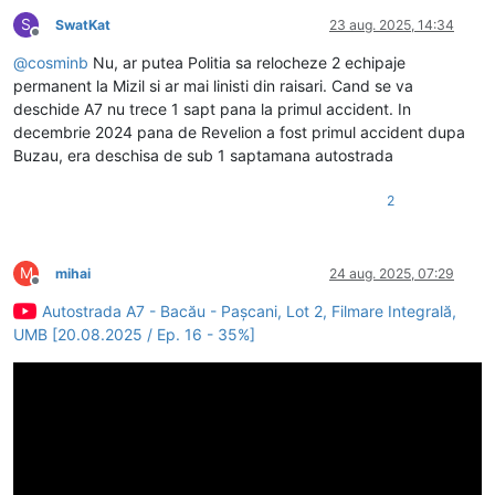
S
SwatKat
23 aug. 2025, 14:34
Deconectat
@
cosminb
Nu, ar putea Politia sa relocheze 2 echipaje
permanent la Mizil si ar mai linisti din raisari. Cand se va
deschide A7 nu trece 1 sapt pana la primul accident. In
decembrie 2024 pana de Revelion a fost primul accident dupa
Buzau, era deschisa de sub 1 saptamana autostrada
2
M
mihai
24 aug. 2025, 07:29
Deconectat
Autostrada A7 - Bacău - Pașcani, Lot 2, Filmare Integrală,
UMB [20.08.2025 / Ep. 16 - 35%]