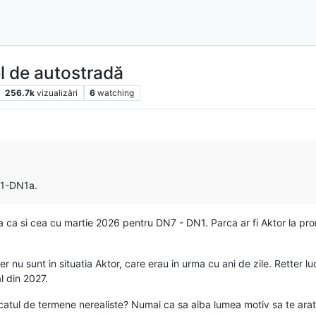
el de autostradă
256.7k
vizualizări
6
watching
N1-DN1a.
ea ca si cea cu martie 2026 pentru DN7 - DN1. Parca ar fi Aktor la pro
 nu sunt in situatia Aktor, care erau in urma cu ani de zile. Retter lucr
l din 2027.
catul de termene nerealiste? Numai ca sa aiba lumea motiv sa te arate 