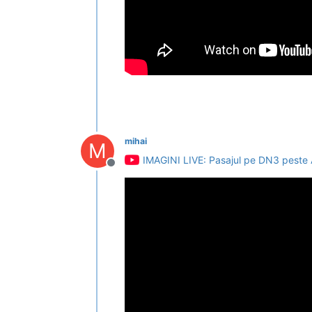
mihai
M
IMAGINI LIVE: Pasajul pe DN3 peste 
Deconectat