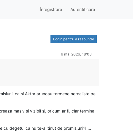
Înregistrare
Autentificare
Login pentru a răspunde
6 mai 2026, 18:08
misiuni, ca si Aktor aruncau termene nerealiste pe
eaza masiv si vizibil si, oricum ar fi, clar termina
cu degetul ca nu te-ai tinut de promisiuni?! ...