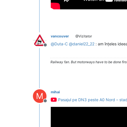
vancouver
@Vizitator
@
Duta-C
@
daniel22_22
: am înțeles idee
Deconectat
Railway fan. But motorways have to be done firs
mihai
M
Pasajul pe DN3 peste A0 Nord – stadiul
Deconectat