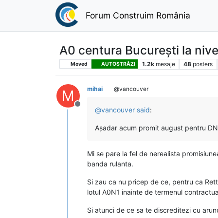
Forum Construim România
A0 centura București la niv
1.2k
mesaje
48
posters
Moved
AUTOSTRĂZI
mihai
@vancouver
M
Deconectat
@
vancouver
said
:
Așadar acum promit august pentru D
Mi se pare la fel de nerealista promisiun
banda rulanta.
Si zau ca nu pricep de ce, pentru ca Retter
lotul A0N1 inainte de termenul contractua
Si atunci de ce sa te discreditezi cu arun