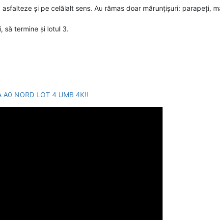
ă asfalteze și pe celălalt sens. Au rămas doar mărunțișuri: parapeți, ma
 să termine și lotul 3.
 A0 NORD LOT 4 UMB 4K!!