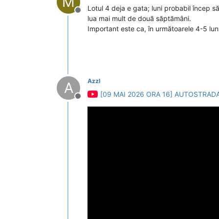
M
Lotul 4 deja e gata; luni probabil încep s
Deconectat
lua mai mult de două săptămâni.
Important este ca, în următoarele 4-5 luni,
Azzl
A
[09 MAI 2026 ORA 16] AUTOSTRADA
Deconectat