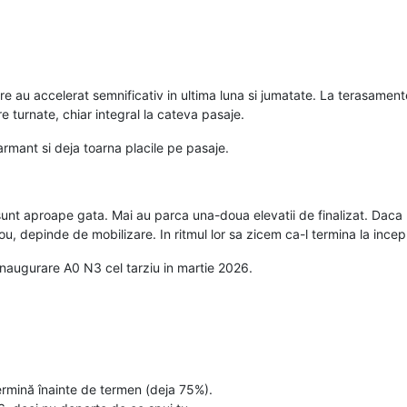
e au accelerat semnificativ in ultima luna si jumatate. La terasamente
e turnate, chiar integral la cateva pasaje.
rmant si deja toarna placile pe pasaje.
sunt aproape gata. Mai au parca una-doua elevatii de finalizat. Daca l
ou, depinde de mobilizare. In ritmul lor sa zicem ca-l termina la ince
o inaugurare A0 N3 cel tarziu in martie 2026.
ermină înainte de termen (deja 75%).