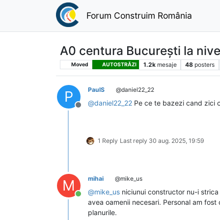
Forum Construim România
A0 centura București la niv
1.2k
mesaje
48
posters
Moved
AUTOSTRĂZI
PaulS
@daniel22_22
P
@
daniel22_22
Pe ce te bazezi cand zici 
Deconectat
1 Reply
Last reply
30 aug. 2025, 19:59
mihai
@mike_us
M
@
mike_us
niciunui constructor nu-i stric
Conectat
avea oamenii necesari. Personal am fost co
planurile.