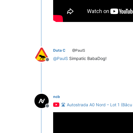
Duta C
@PaulS
@
PaulS
Simpatic BabaDog!
Deconectat
ncb
🛣️ Autostrada A0 Nord – Lot 1 (Bâ
Deconectat