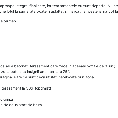
nt aproape integral finalizate, iar terasamentele nu sunt departe. Nu 
ie lotul la suprafata poate fi asfaltat si marcat, iar peste iarna pot lucr
 de termen.
a abia betonat, terasament care zace in aceeasi poziție de 3 luni;
zona betonata insignifianta, armare 75%
agina. Pare ca sunt ceva utilități nerelocate prin zona.
, terasament la 50% (optimist)
o grinzi
za de adus strat de baza