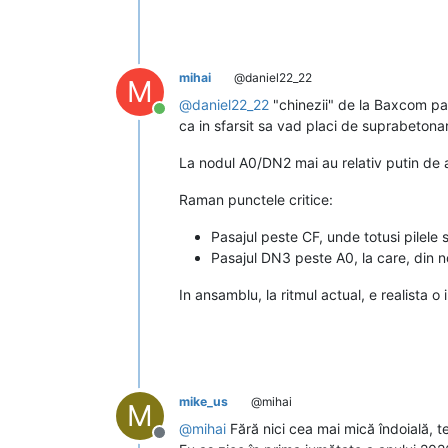
mihai
@daniel22_22
M
@
daniel22_22
"chinezii" de la Baxcom par
Conectat
ca in sfarsit sa vad placi de suprabetonar
La nodul A0/DN2 mai au relativ putin de a
Raman punctele critice:
Pasajul peste CF, unde totusi pilele 
Pasajul DN3 peste A0, la care, din n
In ansamblu, la ritmul actual, e realista 
mike_us
@mihai
M
@
mihai
Fără nici cea mai mică îndoială, t
Deconectat