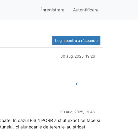
Înregistrare
Autentificare
Login pentru a răspunde
30 aug. 2025, 19:26
0
30 aug. 2025, 19:46
poate. In cazul PiSi4 PORR a stiut exact ce face si
unelul, ci alunecarile de teren le-au stricat