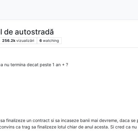
el de autostradă
256.2k
vizualizări
6
watching
ca nu termina decat peste 1 an + ?
a sa finalizeze un contract si sa incaseze banii mai devreme, daca se 
nvins ca trag sa finalizeze lotul chiar de anul acesta. Si cred ca nu t