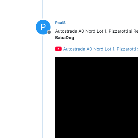
PaulS
P
Autostrada A0 Nord Lot 1. Pizzarotti si R
Deconectat
BabaDog
Autostrada A0 Nord Lot 1. Pizzarotti 