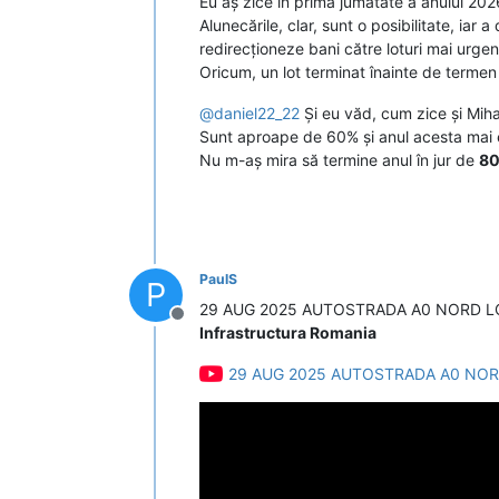
Eu aș zice în prima jumătate a anului 202
Alunecările, clar, sunt o posibilitate, iar a
redirecționeze bani către loturi mai urgen
Oricum, un lot terminat înainte de termen
@
daniel22_22
Și eu văd, cum zice și Mihai
Sunt aproape de 60% și anul acesta mai e
Nu m-aș mira să termine anul în jur de
8
PaulS
P
29 AUG 2025 AUTOSTRADA A0 NORD L
Deconectat
Infrastructura Romania
29 AUG 2025 AUTOSTRADA A0 NOR