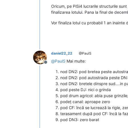
Oricum, pe PiSi4 lucrarile structurile su
finalizarea lotului. Pana la final de decembr
Vor finaliza lotul cu probabil 1 an inainte
daniel22_22
@PaulS
@
PaulS
Mai multe:
Deconectat
nod DN2: pod bretea peste autostrad
nod DN2: pod autostrada peste DN: 
nod DN2: bretele dinspre sud….in par
pod peste DJ: nici o grinda
pod drum agricol: abia puse grinzile
podeț canal: aproape zero
pod CF: încă se lucrează la rigle, zer
terasament după pod CF: încă la fa
pod DN3: zero barat