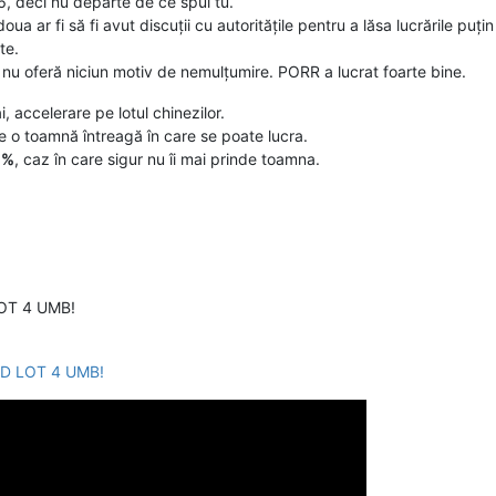
6, deci nu departe de ce spui tu.
 doua ar fi să fi avut discuții cu autoritățile pentru a lăsa lucrările puț
te.
 nu oferă niciun motiv de nemulțumire. PORR a lucrat foarte bine.
, accelerare pe lotul chinezilor.
 o toamnă întreagă în care se poate lucra.
0%
, caz în care sigur nu îi mai prinde toamna.
OT 4 UMB!
D LOT 4 UMB!