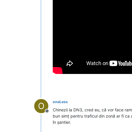
oneLess
O
Chinezii la DN3, cred eu, că vor face ramp
Deconectat
bun simț pentru traficul din zonă ar fi ca
în șantier.