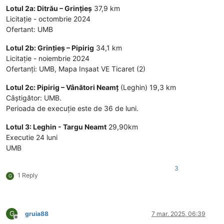
Lotul 2a: Ditrău – Grințieș
37,9 km
Licitație - octombrie 2024
Ofertant: UMB
Lotul 2b: Grințieș – Pipirig
34,1 km
Licitație - noiembrie 2024
Ofertanți: UMB, Mapa Inșaat VE Ticaret (2)
Lotul 2c: Pipirig – Vânători Neamț
(Leghin) 19,3 km
Câștigător: UMB.
Perioada de execuție este de 36 de luni.
Lotul 3: Leghin - Targu Neamt
29,90km
Executie 24 luni
UMB
3
1 Reply
G
G
gruia88
7 mar. 2025, 06:39
Deconectat