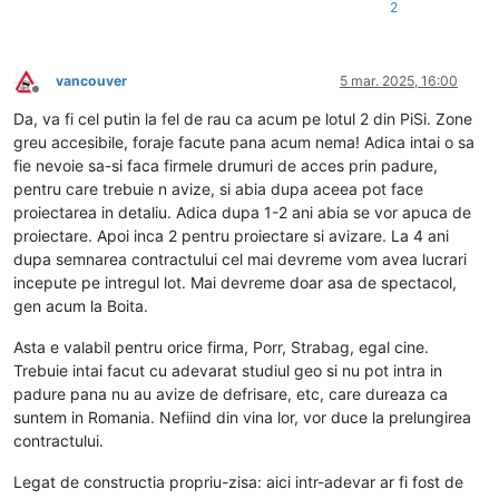
2
vancouver
5 mar. 2025, 16:00
Deconectat
Da, va fi cel putin la fel de rau ca acum pe lotul 2 din PiSi. Zone
greu accesibile, foraje facute pana acum nema! Adica intai o sa
fie nevoie sa-si faca firmele drumuri de acces prin padure,
pentru care trebuie n avize, si abia dupa aceea pot face
proiectarea in detaliu. Adica dupa 1-2 ani abia se vor apuca de
proiectare. Apoi inca 2 pentru proiectare si avizare. La 4 ani
dupa semnarea contractului cel mai devreme vom avea lucrari
incepute pe intregul lot. Mai devreme doar asa de spectacol,
gen acum la Boita.
Asta e valabil pentru orice firma, Porr, Strabag, egal cine.
Trebuie intai facut cu adevarat studiul geo si nu pot intra in
padure pana nu au avize de defrisare, etc, care dureaza ca
suntem in Romania. Nefiind din vina lor, vor duce la prelungirea
contractului.
Legat de constructia propriu-zisa: aici intr-adevar ar fi fost de