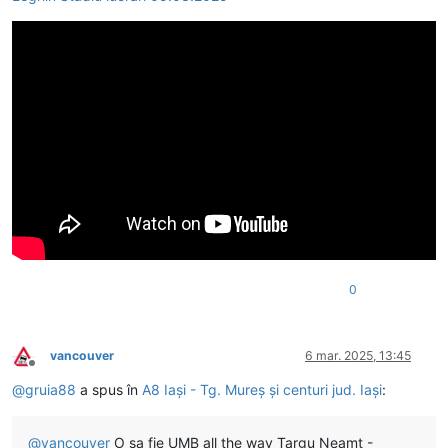
0
vancouver
6 mar. 2025, 13:45
Deconectat
@
gruia88
a spus în
A8 Iași - Tg. Mureș și centuri jud. Iași
:
@
vancouver
O sa fie UMB all the way Targu Neamt -