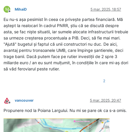
M
MihaiD
5 mar. 2025, 18:57
Deconectat
Eu nu-s așa pesimist în ceea ce privește partea financiară. Mă
aștept la realocari în cadrul PNRR, știu că se discută despre
asta, se fac niște situatii, iar sumele alocate infrastructurii trebuie
sa urmeze creșterea procentuala a PIB. Deci, să fie mai mari.
"Ajută" bugetul și faptul că unii constructori nu duc. De aici,
avantaj pentru tronsoanele UMB, care împinge șantierele, deci
trage banii. Dacă putem face pe rutier investiții de 2 spre 3
miliarde euro / an eu sunt mulțumit, în condițiile în care mi-aș dori
să văd feroviarul peste rutier.
2
vancouver
5 mar. 2025, 20:47
Deconectat
Propunere nod la Poiana Largului. Nu mi se pare ok ca s-a omis.