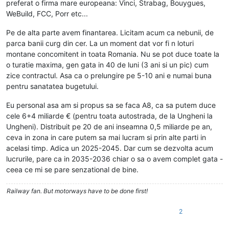
preferat o firma mare europeana: Vinci, Strabag, Bouygues,
WeBuild, FCC, Porr etc...
Pe de alta parte avem finantarea. Licitam acum ca nebunii, de
parca banii curg din cer. La un moment dat vor fi n loturi
montane concomitent in toata Romania. Nu se pot duce toate la
o turatie maxima, gen gata in 40 de luni (3 ani si un pic) cum
zice contractul. Asa ca o prelungire pe 5-10 ani e numai buna
pentru sanatatea bugetului.
Eu personal asa am si propus sa se faca A8, ca sa putem duce
cele 6+4 miliarde € (pentru toata autostrada, de la Ungheni la
Ungheni). Distribuit pe 20 de ani inseamna 0,5 miliarde pe an,
ceva in zona in care putem sa mai lucram si prin alte parti in
acelasi timp. Adica un 2025-2045. Dar cum se dezvolta acum
lucrurile, pare ca in 2035-2036 chiar o sa o avem complet gata -
ceea ce mi se pare senzational de bine.
Railway fan. But motorways have to be done first!
2