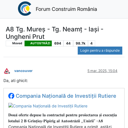
Forum Construim România
A8 Tg. Mureș - Tg. Neamț - Iași -
Ungheni Prut
694
44
98.7k
4
Moved
AUTOSTRĂZI
Login pentru a răspunde
vancouver
5 mar. 2025, 15:04
Deconectat
Da, ati ghicit:
Compania Națională de Investiții Rutiere
𝐃𝐨𝐮𝐚̆ 𝐨𝐟𝐞𝐫𝐭𝐞 𝐝𝐞𝐩𝐮𝐬𝐞 𝐥𝐚 𝐜𝐨𝐧𝐭𝐫𝐚𝐜𝐭𝐮𝐥 𝐩𝐞𝐧𝐭𝐫𝐮 𝐩𝐫𝐨𝐢𝐞𝐜𝐭𝐚𝐫𝐞𝐚 𝐬̦𝐢 𝐞𝐱𝐞𝐜𝐮𝐭̦𝐢𝐚
𝐥𝐨𝐭𝐮𝐥𝐮𝐢 𝟐 𝐁 𝐆𝐫𝐢𝐧𝐭̦𝐢𝐞𝐬̦-𝐏𝐢𝐩𝐢𝐫𝐢𝐠 𝐚𝐥 𝐀𝐮𝐭𝐨𝐬𝐭𝐫𝐚̆𝐳𝐢𝐢 ,,𝐔𝐧𝐢𝐫𝐢𝐢” -𝐀𝟖
Compania Națională de Investiții Rutiere a primit, astăzi,