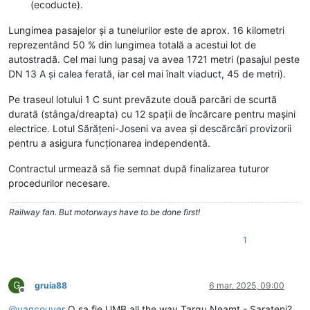
(ecoducte).
Lungimea pasajelor și a tunelurilor este de aprox. 16 kilometri
reprezentând 50 % din lungimea totală a acestui lot de
autostradă. Cel mai lung pasaj va avea 1721 metri (pasajul peste
DN 13 A și calea ferată, iar cel mai înalt viaduct, 45 de metri).
Pe traseul lotului 1 C sunt prevăzute două parcări de scurtă
durată (stânga/dreapta) cu 12 spații de încărcare pentru mașini
electrice. Lotul Sărățeni-Joseni va avea și descărcări provizorii
pentru a asigura funcționarea independentă.
Contractul urmează să fie semnat după finalizarea tuturor
procedurilor necesare.
Railway fan. But motorways have to be done first!
1
G
gruia88
6 mar. 2025, 09:00
Deconectat
@
vancouver
O sa fie UMB all the way Targu Neamt - Sarateni?