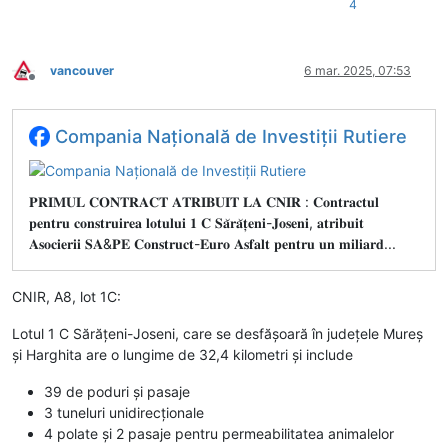
4
vancouver
6 mar. 2025, 07:53
Deconectat
Compania Națională de Investiții Rutiere
𝐏𝐑𝐈𝐌𝐔𝐋 𝐂𝐎𝐍𝐓𝐑𝐀𝐂𝐓 𝐀𝐓𝐑𝐈𝐁𝐔𝐈𝐓 𝐋𝐀 𝐂𝐍𝐈𝐑 : 𝐂𝐨𝐧𝐭𝐫𝐚𝐜𝐭𝐮𝐥
𝐩𝐞𝐧𝐭𝐫𝐮 𝐜𝐨𝐧𝐬𝐭𝐫𝐮𝐢𝐫𝐞𝐚 𝐥𝐨𝐭𝐮𝐥𝐮𝐢 𝟏 𝐂 𝐒𝐚̆𝐫𝐚̆𝐭̦𝐞𝐧𝐢-𝐉𝐨𝐬𝐞𝐧𝐢, 𝐚𝐭𝐫𝐢𝐛𝐮𝐢𝐭
𝐀𝐬𝐨𝐜𝐢𝐞𝐫𝐢𝐢 𝐒𝐀&𝐏𝐄 𝐂𝐨𝐧𝐬𝐭𝐫𝐮𝐜𝐭-𝐄𝐮𝐫𝐨 𝐀𝐬𝐟𝐚𝐥𝐭 𝐩𝐞𝐧𝐭𝐫𝐮 𝐮𝐧 𝐦𝐢𝐥𝐢𝐚𝐫𝐝...
CNIR, A8, lot 1C:
Lotul 1 C Sărățeni-Joseni, care se desfășoară în județele Mureș
și Harghita are o lungime de 32,4 kilometri și include
39 de poduri și pasaje
3 tuneluri unidirecționale
4 polate și 2 pasaje pentru permeabilitatea animalelor