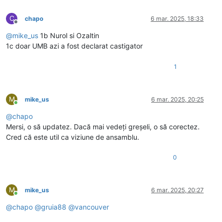
C
chapo
6 mar. 2025, 18:33
Deconectat
@
mike_us
1b Nurol si Ozaltin
1c doar UMB azi a fost declarat castigator
1
M
mike_us
6 mar. 2025, 20:25
Conectat
@
chapo
Mersi, o să updatez. Dacă mai vedeți greșeli, o să corectez.
Cred că este util ca viziune de ansamblu.
0
M
mike_us
6 mar. 2025, 20:27
Conectat
@
chapo
@
gruia88
@
vancouver