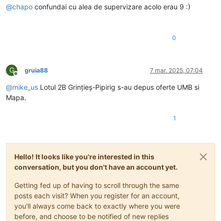
@
chapo
confundai cu alea de supervizare acolo erau 9 :)
0
G
gruia88
7 mar. 2025, 07:04
Deconectat
@
mike_us
Lotul 2B Grințieș-Pipirig s-au depus oferte UMB si
Mapa.
1
Hello! It looks like you're interested in this
conversation, but you don't have an account yet.
Getting fed up of having to scroll through the same
posts each visit? When you register for an account,
you'll always come back to exactly where you were
before, and choose to be notified of new replies