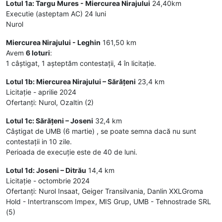
Lotul 1a: Targu Mures - Miercurea Nirajului
24,40km
Executie (asteptam AC) 24 luni
Nurol
Miercurea Nirajului - Leghin
161,50 km
Avem
6 loturi
:
1 câștigat, 1 așteptăm contestații, 4 în licitație.
Lotul 1b: Miercurea Nirajului – Sărățeni
23,4 km
Licitație - aprilie 2024
Ofertanți: Nurol, Ozaltin (2)
Lotul 1c: Sărățeni – Joseni
32,4 km
Câștigat de UMB (6 martie) , se poate semna dacă nu sunt
contestații in 10 zile.
Perioada de execuție este de 40 de luni.
Lotul 1d: Joseni – Ditrău
14,4 km
Licitație - octombrie 2024
Ofertanți: Nurol Insaat, Geiger Transilvania, Danlin XXLGroma
Hold - Intertranscom Impex, MIS Grup, UMB - Tehnostrade SRL
(5)