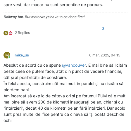
spre vest, dar macar nu sunt serpentine de parcurs.
Railway fan. But motorways have to be done first!
3
2 Replies
N
M
mike_us
6 mar. 2025, 04:15
Conectat
Absolut de acord cu ce spune
@
vancouver
. E mai bine să licităm
peste ceea ce putem face, atât din punct de vedere financiar,
cât și al posibilității de construire.
În felul acesta, construim cât mai mult în paralel și nu riscăm să
pierdem bani.
Am încercat să explic de câteva ori și pe forumul PUM că e mult
mai bine să avem 200 de kilometri inaugurați pe an, chiar și cu
"întârzieri", decât 40 de kilometri pe an fără întârzieri. Dar acolo
sunt prea multe idei fixe pentru ca cineva să își poată deschide
ochii