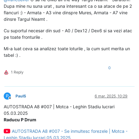
Dupa mine nu suna urat , suna interesant ca o sa atace de pe 2
flancuri :) - Armata - A3 vine dinspre Mures, Armata - A7 vine
dinsre Targul Neamt .
Cu suportul necesar din sud - A0 / Dex12 / Dex6 si sa vezi atac
pe toate fronturile .
Mi-a luat ceva sa analizez toate loturile , la cum sunt merita un
tabel :) .
0
1 Reply
P
PaulS
6 mar. 2025, 10:29
Deconectat
AUTOSTRADA A8 #007 | Motca - Leghin Stadiu lucrari
05.03.2025
Raducu P Drum
AUTOSTRADA A8 #007 - Se inmultesc forezele | Motca -
Leghin Stadiu lucrari 05.03.2025