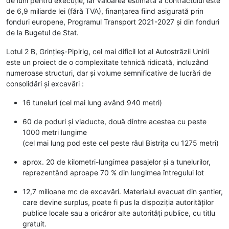
de luni pentru execuție, iar valoarea estimată a contractului este
de 6,9 miliarde lei (fără TVA), finanțarea fiind asigurată prin
fonduri europene, Programul Transport 2021-2027 și din fonduri
de la Bugetul de Stat.
Lotul 2 B, Grințieș-Pipirig, cel mai dificil lot al Autostrăzii Unirii
este un proiect de o complexitate tehnică ridicată, incluzând
numeroase structuri, dar și volume semnificative de lucrări de
consolidări și excavări :
16 tuneluri (cel mai lung având 940 metri)
60 de poduri și viaducte, două dintre acestea cu peste
1000 metri lungime
(cel mai lung pod este cel peste râul Bistrița cu 1275 metri)
aprox. 20 de kilometri-lungimea pasajelor și a tunelurilor,
reprezentând aproape 70 % din lungimea întregului lot
12,7 milioane mc de excavări. Materialul evacuat din șantier,
care devine surplus, poate fi pus la dispoziția autorităților
publice locale sau a oricăror alte autorități publice, cu titlu
gratuit.