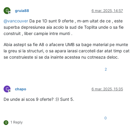
G
gruia88
6 mar. 2025, 14:57
Deconectat
@
vancouver
Da pe 1D sunt 9 oferte , m-am uitat de ce , este
superba depresiunea aia acolo la sud de Toplita unde o sa fie
construit , liber campie intre munti .
Abia astept sa fie A8 o afacere UMB sa bage material pe munte
la greu si la structuri, o sa apara iarasi carcoteli dar atat timp cat
se construieste si se da inainte acestea nu cotneaza deloc.
2
C
chapo
6 mar. 2025, 15:35
Deconectat
De unde ai scos 9 oferte? :)) Sunt 5.
0
1 Reply
G