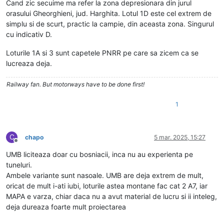
Cand zic secuime ma refer la zona depresionara din jurul
orasului Gheorghieni, jud. Harghita. Lotul 1D este cel extrem de
simplu si de scurt, practic la campie, din aceasta zona. Singurul
cu indicativ D.
Loturile 1A si 3 sunt capetele PNRR pe care sa zicem ca se
lucreaza deja.
Railway fan. But motorways have to be done first!
1
C
chapo
5 mar. 2025, 15:27
Deconectat
UMB liciteaza doar cu bosniacii, inca nu au experienta pe
tuneluri.
Ambele variante sunt nasoale. UMB are deja extrem de mult,
oricat de mult i-ati iubi, loturile astea montane fac cat 2 A7, iar
MAPA e varza, chiar daca nu a avut material de lucru si ii inteleg,
deja dureaza foarte mult proiectarea