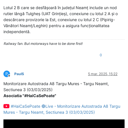
Lotul 2 B care se desfășoară în județul Neamț include un nod
rutier lângă Tulgheș (UAT Grințieș), conexiune cu lotul 2 A și o
descărcare provizorie la Est, conexiune cu lotul 2 C (Pipirig-
Vânători Neamț/Leghin) pentru a asigura funcționalitatea
independentă.
Railway fan. But motorways have to be done first!
0
P
PaulS
5 mar. 2025, 15:22
Deconectat
Monitorizare Autostrada A8 Targu Mures - Targu Neamt,
Sectiunea 3 (03/03/2025)
Asociatia "#HaiCaSePoate"
#HaiCaSePoate 🔴Live - Monitorizare Autostrada A8 Targu
Mures - Targu Neamt, Sectiunea 3 (03/03/2025)