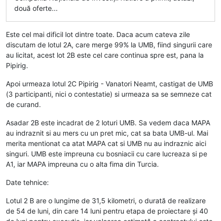
două oferte...
Este cel mai dificil lot dintre toate. Daca acum cateva zile
discutam de lotul 2A, care merge 99% la UMB, fiind singurii care
au licitat, acest lot 2B este cel care continua spre est, pana la
Pipirig.
Apoi urmeaza lotul 2C Pipirig - Vanatori Neamt, castigat de UMB
(3 participanti, nici o contestatie) si urmeaza sa se semneze cat
de curand.
Asadar 2B este incadrat de 2 loturi UMB. Sa vedem daca MAPA
au indraznit si au mers cu un pret mic, cat sa bata UMB-ul. Mai
merita mentionat ca atat MAPA cat si UMB nu au indraznic aici
singuri. UMB este impreuna cu bosniacii cu care lucreaza si pe
A1, iar MAPA impreuna cu o alta fima din Turcia.
Date tehnice:
Lotul 2 B are o lungime de 31,5 kilometri, o durată de realizare
de 54 de luni, din care 14 luni pentru etapa de proiectare și 40