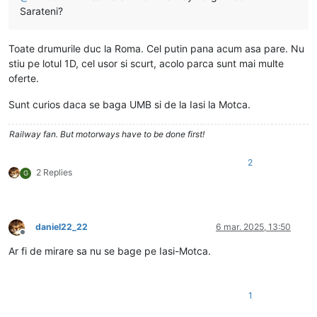
Sarateni?
Toate drumurile duc la Roma. Cel putin pana acum asa pare. Nu
stiu pe lotul 1D, cel usor si scurt, acolo parca sunt mai multe
oferte.
Sunt curios daca se baga UMB si de la Iasi la Motca.
Railway fan. But motorways have to be done first!
2
2 Replies
G
daniel22_22
6 mar. 2025, 13:50
Deconectat
Ar fi de mirare sa nu se bage pe Iasi-Motca.
1