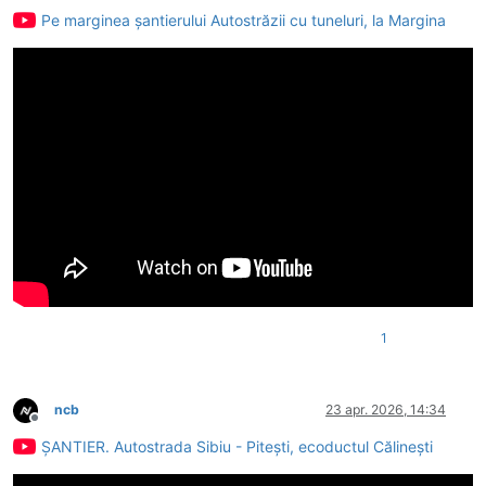
Pe marginea șantierului Autostrăzii cu tuneluri, la Margina
1
ncb
23 apr. 2026, 14:34
Deconectat
ȘANTIER. Autostrada Sibiu - Pitești, ecoductul Călinești