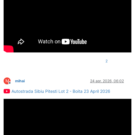
2
M
mihai
24 apr. 2026, 06:02
Deconectat
Autostrada Sibiu Pitesti Lot 2 - Boita 23 April 2026