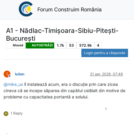
Forum Construim România
A1 - Nădlac-Timișoara-Sibiu-Pitești-
București
1.7k
53
572.9k
4
Moved
AUTOSTRĂZI
Login pentru a răspunde
I
Iulian
21 apr. 2026, 07:49
Deconectat
@
mike_us
îl instalează acum, era o discuție prin care zicea
cineva că se incepe săparea din capătul celălalt din motive de
probleme cu capacitatea portantă a solului.
1
1 Reply
M