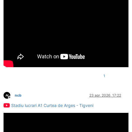
1
ncb
23 apr. 2026, 17:22
Deconectat
Stadiu lucrari A1 Curtea de Arges - Tigveni