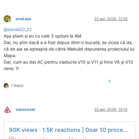
O
oneLess
22 apr. 2026, 12:55
Conectat
@
daniel22_22
Așa știam și eu cu cele 3 opțiuni la AM.
Dar, nu știm dacă a a fost depus dintr-o bucată, se zicea că da,
că de aia se așteapta de către Webuild depunerea proiectului lui
Mapa.
Dar, cum au dat AC pentru viaducte V10 și V11 și între V6 și V10
nimic ?!
0
1 Reply
vancouver
22 apr. 2026, 15:10
Deconectat
90K views · 1.5K reactions | Doar 10 procente ne mai despart de...