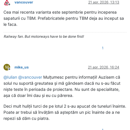
vancouver
21 apr. 2026, 13:13
Deconectat
Cea mai recenta varianta este septembrie pentru inceperea
sapaturii cu TBM. Prefabricatele pentru TBM deja au inceput sa
le faca.
Railway fan. But motorways have to be done first!
1
M
mike_us
21 apr. 2026, 16:24
Deconectat
@
Iulian
@
vancouver
Mulțumesc pentru informații! Auzisem că
solul nu suportă greutatea și mă gândeam dacă nu s-au făcut
niște teste în perioada de proiectare. Nu sunt de specialitate,
așa că doar îmi dau și eu cu părerea.
Deci mult huliții turci de pe lotul 2 s-au apucat de tuneluri înainte.
Poate ar trebui să învățăm să așteptăm un pic înainte de a ne
repezi să dăm cu piatra.