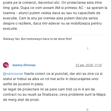
poate pe la comenzi, deconturi etc. Ori proiectarea esta intre
timp gata. Dupa ce vom aveam AM si primesc AC - sa speram la
toamna - atunci putem vedea daca au sau nu capacitate de
executie. Cam la anu pe vremea asta putem discuta serios
despre o reziliere, daca intr-adevar nu se mobilizeaza pentru
executie.
Railway fan. But motorways have to be done first!
1
M
marius.firtonea
22 apr. 2026, 11:10
Deconectat
@
vancouver
foarte corect ce ai punctat, dar aici as zice ca si
statul ar trebui sa aiba un rol mai activ in descurajarea unor
astfel de jucatori in piata.
Iar legat de proiectare mi se pare cam trist ca in 4 ani de
contract nu au reusit sa finalizeze, ceva probleme sunt la Mapa
de merg atat de prost.
0