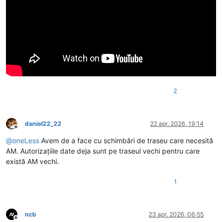
2
daniel22_22
22 apr. 2026, 19:14
Deconectat
@
oneLess
Avem de a face cu schimbări de traseu care necesită
AM. Autorizațiile date deja sunt pe traseul vechi pentru care
există AM vechi.
1
ncb
23 apr. 2026, 06:55
Deconectat