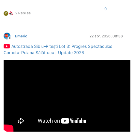
0
2 Replies
O
Emeric
22 apr. 2026, 08:38
Deconectat
Autostrada Sibiu–Pitești Lot 3: Progres Spectaculos
Cornetu–Poiana Sălătrucu | Update 2026