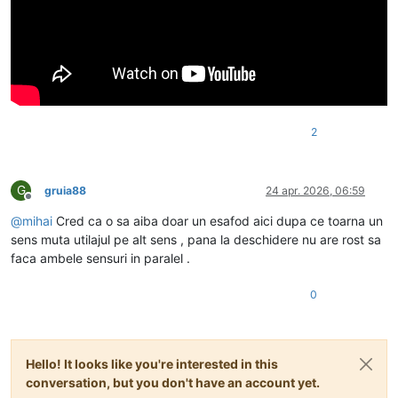
2
G
gruia88
24 apr. 2026, 06:59
Deconectat
@
mihai
Cred ca o sa aiba doar un esafod aici dupa ce toarna un
sens muta utilajul pe alt sens , pana la deschidere nu are rost sa
faca ambele sensuri in paralel .
0
Hello! It looks like you're interested in this
conversation, but you don't have an account yet.