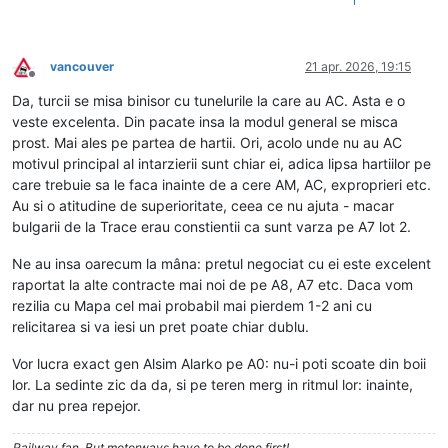
1
vancouver
21 apr. 2026, 19:15
Deconectat
Da, turcii se misa binisor cu tunelurile la care au AC. Asta e o
veste excelenta. Din pacate insa la modul general se misca
prost. Mai ales pe partea de hartii. Ori, acolo unde nu au AC
motivul principal al intarzierii sunt chiar ei, adica lipsa hartiilor pe
care trebuie sa le faca inainte de a cere AM, AC, exproprieri etc.
Au si o atitudine de superioritate, ceea ce nu ajuta - macar
bulgarii de la Trace erau constientii ca sunt varza pe A7 lot 2.
Ne au insa oarecum la mâna: pretul negociat cu ei este excelent
raportat la alte contracte mai noi de pe A8, A7 etc. Daca vom
rezilia cu Mapa cel mai probabil mai pierdem 1-2 ani cu
relicitarea si va iesi un pret poate chiar dublu.
Vor lucra exact gen Alsim Alarko pe A0: nu-i poti scoate din boii
lor. La sedinte zic da da, si pe teren merg in ritmul lor: inainte,
dar nu prea repejor.
Railway fan. But motorways have to be done first!