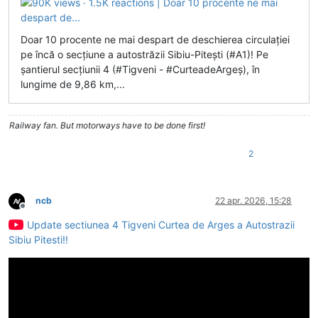
Doar 10 procente ne mai despart de deschierea circulației
pe încă o secțiune a autostrăzii Sibiu-Pitești (#A1)! Pe
șantierul secțiunii 4 (#Tigveni - #CurteadeArgeș), în
lungime de 9,86 km,...
Railway fan. But motorways have to be done first!
2
ncb
22 apr. 2026, 15:28
Deconectat
Update sectiunea 4 Tigveni Curtea de Arges a Autostrazii
Sibiu Pitesti!!