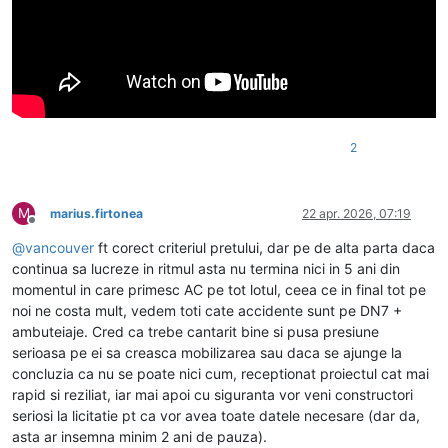
2
M
marius.firtonea
22 apr. 2026, 07:19
Deconectat
@
vancouver
ft corect criteriul pretului, dar pe de alta parta daca
continua sa lucreze in ritmul asta nu termina nici in 5 ani din
momentul in care primesc AC pe tot lotul, ceea ce in final tot pe
noi ne costa mult, vedem toti cate accidente sunt pe DN7 +
ambuteiaje. Cred ca trebe cantarit bine si pusa presiune
serioasa pe ei sa creasca mobilizarea sau daca se ajunge la
concluzia ca nu se poate nici cum, receptionat proiectul cat mai
rapid si reziliat, iar mai apoi cu siguranta vor veni constructori
seriosi la licitatie pt ca vor avea toate datele necesare (dar da,
asta ar insemna minim 2 ani de pauza).