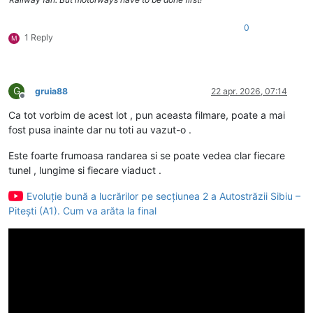
0
1 Reply
M
G
gruia88
22 apr. 2026, 07:14
Deconectat
Ca tot vorbim de acest lot , pun aceasta filmare, poate a mai
fost pusa inainte dar nu toti au vazut-o .
Este foarte frumoasa randarea si se poate vedea clar fiecare
tunel , lungime si fiecare viaduct .
Evoluție bună a lucrărilor pe secțiunea 2 a Autostrăzii Sibiu –
Pitești (A1). Cum va arăta la final