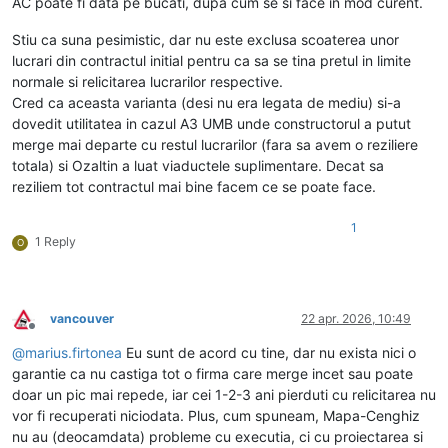
AC poate fi data pe bucati, dupa cum se si face in mod curent.
Stiu ca suna pesimistic, dar nu este exclusa scoaterea unor
lucrari din contractul initial pentru ca sa se tina pretul in limite
normale si relicitarea lucrarilor respective.
Cred ca aceasta varianta (desi nu era legata de mediu) si-a
dovedit utilitatea in cazul A3 UMB unde constructorul a putut
merge mai departe cu restul lucrarilor (fara sa avem o reziliere
totala) si Ozaltin a luat viaductele suplimentare. Decat sa
reziliem tot contractul mai bine facem ce se poate face.
1
1 Reply
O
vancouver
22 apr. 2026, 10:49
Deconectat
@
marius.firtonea
Eu sunt de acord cu tine, dar nu exista nici o
garantie ca nu castiga tot o firma care merge incet sau poate
doar un pic mai repede, iar cei 1-2-3 ani pierduti cu relicitarea nu
vor fi recuperati niciodata. Plus, cum spuneam, Mapa-Cenghiz
nu au (deocamdata) probleme cu executia, ci cu proiectarea si