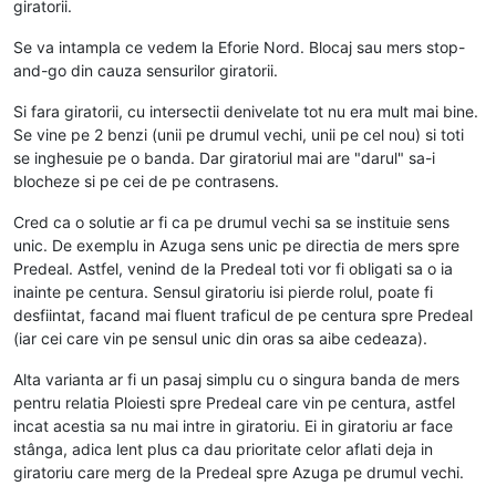
giratorii.
Se va intampla ce vedem la Eforie Nord. Blocaj sau mers stop-
and-go din cauza sensurilor giratorii.
Si fara giratorii, cu intersectii denivelate tot nu era mult mai bine.
Se vine pe 2 benzi (unii pe drumul vechi, unii pe cel nou) si toti
se inghesuie pe o banda. Dar giratoriul mai are "darul" sa-i
blocheze si pe cei de pe contrasens.
Cred ca o solutie ar fi ca pe drumul vechi sa se instituie sens
unic. De exemplu in Azuga sens unic pe directia de mers spre
Predeal. Astfel, venind de la Predeal toti vor fi obligati sa o ia
inainte pe centura. Sensul giratoriu isi pierde rolul, poate fi
desfiintat, facand mai fluent traficul de pe centura spre Predeal
(iar cei care vin pe sensul unic din oras sa aibe cedeaza).
Alta varianta ar fi un pasaj simplu cu o singura banda de mers
pentru relatia Ploiesti spre Predeal care vin pe centura, astfel
incat acestia sa nu mai intre in giratoriu. Ei in giratoriu ar face
stânga, adica lent plus ca dau prioritate celor aflati deja in
giratoriu care merg de la Predeal spre Azuga pe drumul vechi.