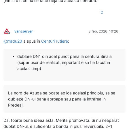
(nimic din ce nu se face deja cu aceasta centura).
2
vancouver
8 feb. 2026, 10:26
Deconectat
@
rradu20
a spus în
Centuri rutiere
:
dublare DN1 din acel punct pana la centura Sinaia
(super usor de realizat, important e sa fie facut in
acelasi timp)
La nord de Azuga se poate aplica acelasi principiu, sa se
dubleze DN-ul pana aproape sau pana la intrarea in
Predeal.
Da, foarte buna ideea asta. Merita promovata. Si nu neaparat
dublat DN-ul, e suficienta o banda in plus, reversibila. 2+1