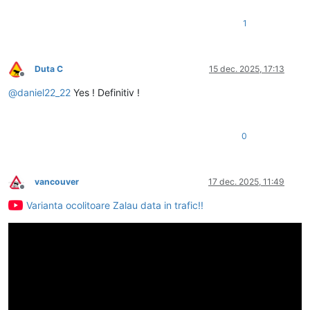
1
Duta C
15 dec. 2025, 17:13
Deconectat
@
daniel22_22
Yes ! Definitiv !
0
vancouver
17 dec. 2025, 11:49
Deconectat
Varianta ocolitoare Zalau data in trafic!!