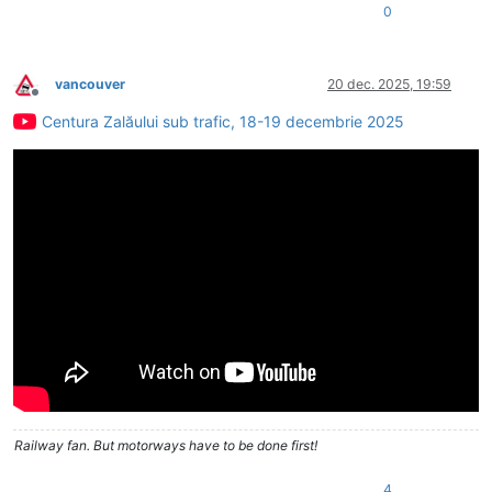
0
vancouver
20 dec. 2025, 19:59
Deconectat
Centura Zalăului sub trafic, 18-19 decembrie 2025
Railway fan. But motorways have to be done first!
4