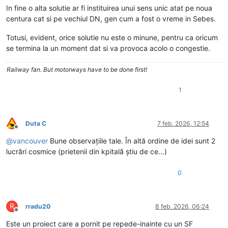
In fine o alta solutie ar fi instituirea unui sens unic atat pe noua
centura cat si pe vechiul DN, gen cum a fost o vreme in Sebes.
Totusi, evident, orice solutie nu este o minune, pentru ca oricum
se termina la un moment dat si va provoca acolo o congestie.
Railway fan. But motorways have to be done first!
1
Duta C
7 feb. 2026, 12:54
Deconectat
@
vancouver
Bune observațiile tale. În altă ordine de idei sunt 2
lucrări cosmice (prietenii din kpitală știu de ce...)
0
R
rradu20
8 feb. 2026, 06:24
Deconectat
Este un proiect care a pornit pe repede-inainte cu un SF