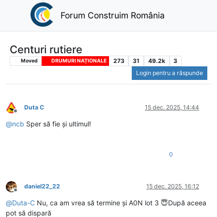
Forum Construim România
Centuri rutiere
273
31
49.2k
3
Moved
DRUMURI NAȚIONALE
Login pentru a răspunde
Duta C
15 dec. 2025, 14:44
Deconectat
@
ncb
Sper să fie și ultimul!
0
daniel22_22
15 dec. 2025, 16:12
Deconectat
@
Duta-C
Nu, ca am vrea să termine și A0N lot 3 😇După aceea
pot să dispară