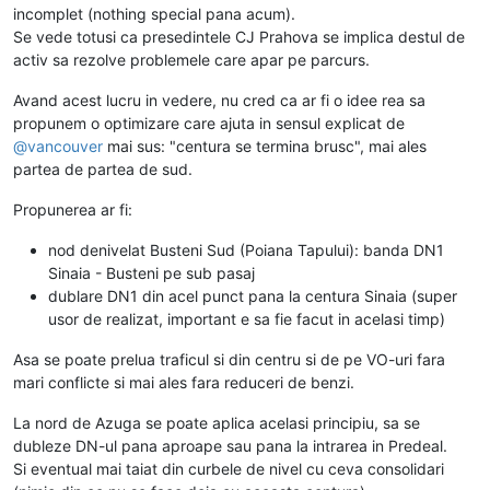
incomplet (nothing special pana acum).
Se vede totusi ca presedintele CJ Prahova se implica destul de
activ sa rezolve problemele care apar pe parcurs.
Avand acest lucru in vedere, nu cred ca ar fi o idee rea sa
propunem o optimizare care ajuta in sensul explicat de
@
vancouver
mai sus: "centura se termina brusc", mai ales
partea de partea de sud.
Propunerea ar fi:
nod denivelat Busteni Sud (Poiana Tapului): banda DN1
Sinaia - Busteni pe sub pasaj
dublare DN1 din acel punct pana la centura Sinaia (super
usor de realizat, important e sa fie facut in acelasi timp)
Asa se poate prelua traficul si din centru si de pe VO-uri fara
mari conflicte si mai ales fara reduceri de benzi.
La nord de Azuga se poate aplica acelasi principiu, sa se
dubleze DN-ul pana aproape sau pana la intrarea in Predeal.
Si eventual mai taiat din curbele de nivel cu ceva consolidari