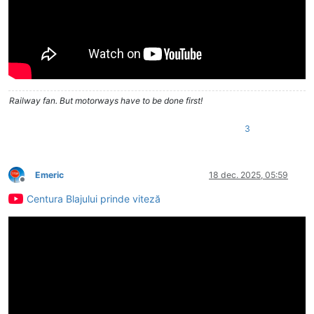
Railway fan. But motorways have to be done first!
3
Emeric
18 dec. 2025, 05:59
Deconectat
Centura Blajului prinde viteză