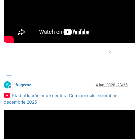
2
F
fulgernc
4 ian. 2026, 23:35
Deconectat
Stadiul lucrărilor pe centura Cormarnicului noiembrie,
decembrie 2025