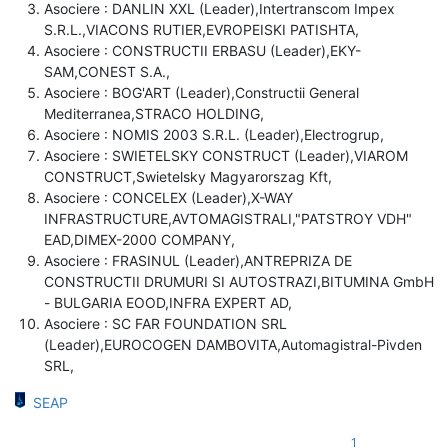
Asociere : DANLIN XXL (Leader),Intertranscom Impex
S.R.L.,VIACONS RUTIER,EVROPEISKI PATISHTA,
Asociere : CONSTRUCTII ERBASU (Leader),EKY-
SAM,CONEST S.A.,
Asociere : BOG'ART (Leader),Constructii General
Mediterranea,STRACO HOLDING,
Asociere : NOMIS 2003 S.R.L. (Leader),Electrogrup,
Asociere : SWIETELSKY CONSTRUCT (Leader),VIAROM
CONSTRUCT,Swietelsky Magyarorszag Kft,
Asociere : CONCELEX (Leader),X-WAY
INFRASTRUCTURE,AVTOMAGISTRALI,"PATSTROY VDH"
EAD,DIMEX-2000 COMPANY,
Asociere : FRASINUL (Leader),ANTREPRIZA DE
CONSTRUCTII DRUMURI SI AUTOSTRAZI,BITUMINA GmbH
- BULGARIA EOOD,INFRA EXPERT AD,
Asociere : SC FAR FOUNDATION SRL
(Leader),EUROCOGEN DAMBOVITA,Automagistral-Pivden
SRL,
SEAP
1