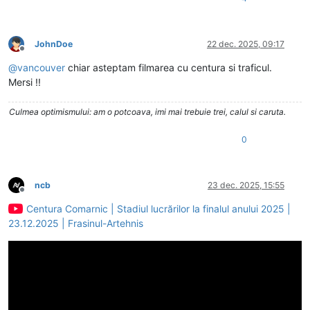
JohnDoe
22 dec. 2025, 09:17
Deconectat
@
vancouver
chiar asteptam filmarea cu centura si traficul.
Mersi !!
Culmea optimismului: am o potcoava, imi mai trebuie trei, calul si caruta.
0
ncb
23 dec. 2025, 15:55
Deconectat
Centura Comarnic | Stadiul lucrărilor la finalul anului 2025 |
23.12.2025 | Frasinul-Artehnis