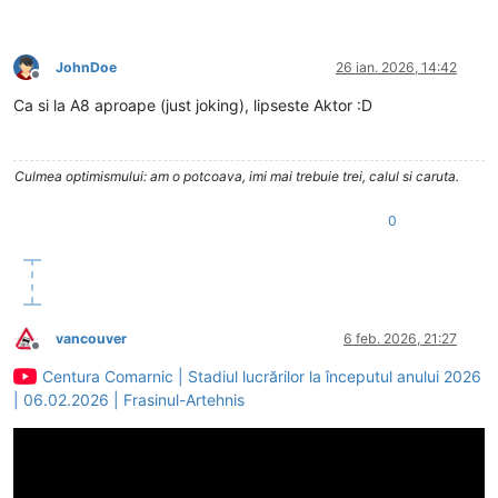
JohnDoe
26 ian. 2026, 14:42
Deconectat
Ca si la A8 aproape (just joking), lipseste Aktor :D
Culmea optimismului: am o potcoava, imi mai trebuie trei, calul si caruta.
0
vancouver
6 feb. 2026, 21:27
Deconectat
Centura Comarnic | Stadiul lucrărilor la începutul anului 2026
| 06.02.2026 | Frasinul-Artehnis