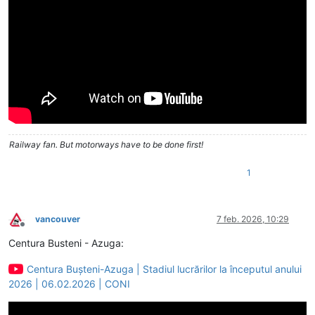
Railway fan. But motorways have to be done first!
1
vancouver
7 feb. 2026, 10:29
Deconectat
Centura Busteni - Azuga:
Centura Bușteni-Azuga | Stadiul lucrărilor la începutul anului
2026 | 06.02.2026 | CONI