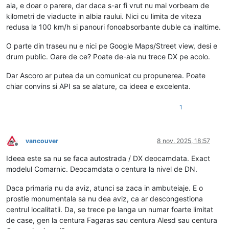
aia, e doar o parere, dar daca s-ar fi vrut nu mai vorbeam de
kilometri de viaducte in albia raului. Nici cu limita de viteza
redusa la 100 km/h si panouri fonoabsorbante duble ca inaltime.
O parte din traseu nu e nici pe Google Maps/Street view, desi e
drum public. Oare de ce? Poate de-aia nu trece DX pe acolo.
Dar Ascoro ar putea da un comunicat cu propunerea. Poate
chiar convins si API sa se alature, ca ideea e excelenta.
1
vancouver
8 nov. 2025, 18:57
Deconectat
Ideea este sa nu se faca autostrada / DX deocamdata. Exact
modelul Comarnic. Deocamdata o centura la nivel de DN.
Daca primaria nu da aviz, atunci sa zaca in ambuteiaje. E o
prostie monumentala sa nu dea aviz, ca ar descongestiona
centrul localitatii. Da, se trece pe langa un numar foarte limitat
de case, gen la centura Fagaras sau centura Alesd sau centura