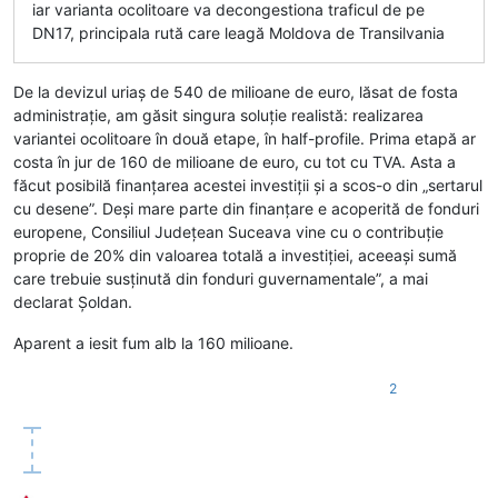
iar varianta ocolitoare va decongestiona traficul de pe
DN17, principala rută care leagă Moldova de Transilvania
De la devizul uriaș de 540 de milioane de euro, lăsat de fosta
administrație, am găsit singura soluție realistă: realizarea
variantei ocolitoare în două etape, în half-profile. Prima etapă ar
costa în jur de 160 de milioane de euro, cu tot cu TVA. Asta a
făcut posibilă finanțarea acestei investiții și a scos-o din „sertarul
cu desene”. Deși mare parte din finanțare e acoperită de fonduri
europene, Consiliul Județean Suceava vine cu o contribuție
proprie de 20% din valoarea totală a investiției, aceeași sumă
care trebuie susținută din fonduri guvernamentale”, a mai
declarat Șoldan.
Aparent a iesit fum alb la 160 milioane.
2