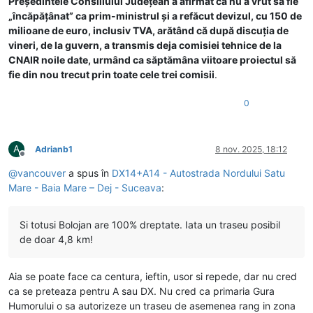
Președintele Consiliului Județean a afirmat că nu a vrut să fie
„încăpățânat” ca prim-ministrul și a refăcut devizul, cu 150 de
milioane de euro, inclusiv TVA, arătând că după discuția de
vineri, de la guvern, a transmis deja comisiei tehnice de la
CNAIR noile date, urmând ca săptămâna viitoare proiectul să
fie din nou trecut prin toate cele trei comisii
.
0
A
Adrianb1
8 nov. 2025, 18:12
Deconectat
@
vancouver
a spus în
DX14+A14 - Autostrada Nordului Satu
Mare - Baia Mare – Dej - Suceava
:
Si totusi Bolojan are 100% dreptate. Iata un traseu posibil
de doar 4,8 km!
Aia se poate face ca centura, ieftin, usor si repede, dar nu cred
ca se preteaza pentru A sau DX. Nu cred ca primaria Gura
Humorului o sa autorizeze un traseu de asemenea rang in zona