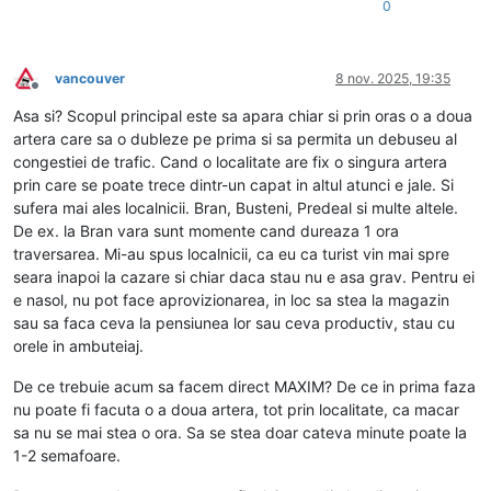
0
vancouver
8 nov. 2025, 19:35
Deconectat
Asa si? Scopul principal este sa apara chiar si prin oras o a doua
artera care sa o dubleze pe prima si sa permita un debuseu al
congestiei de trafic. Cand o localitate are fix o singura artera
prin care se poate trece dintr-un capat in altul atunci e jale. Si
sufera mai ales localnicii. Bran, Busteni, Predeal si multe altele.
De ex. la Bran vara sunt momente cand dureaza 1 ora
traversarea. Mi-au spus localnicii, ca eu ca turist vin mai spre
seara inapoi la cazare si chiar daca stau nu e asa grav. Pentru ei
e nasol, nu pot face aprovizionarea, in loc sa stea la magazin
sau sa faca ceva la pensiunea lor sau ceva productiv, stau cu
orele in ambuteiaj.
De ce trebuie acum sa facem direct MAXIM? De ce in prima faza
nu poate fi facuta o a doua artera, tot prin localitate, ca macar
sa nu se mai stea o ora. Sa se stea doar cateva minute poate la
1-2 semafoare.