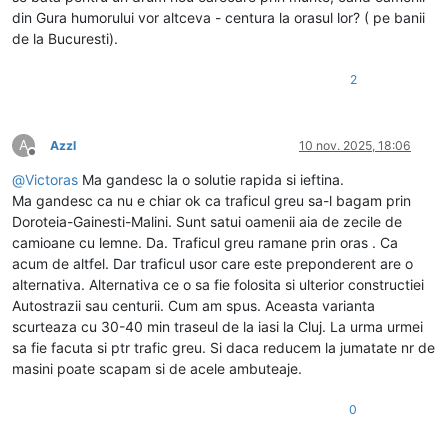
din Gura humorului vor altceva - centura la orasul lor? ( pe banii
de la Bucuresti).
2
A
Azzl
10 nov. 2025, 18:06
Deconectat
@
Victoras
Ma gandesc la o solutie rapida si ieftina.
Ma gandesc ca nu e chiar ok ca traficul greu sa-l bagam prin
Doroteia-Gainesti-Malini. Sunt satui oamenii aia de zecile de
camioane cu lemne. Da. Traficul greu ramane prin oras . Ca
acum de altfel. Dar traficul usor care este preponderent are o
alternativa. Alternativa ce o sa fie folosita si ulterior constructiei
Autostrazii sau centurii. Cum am spus. Aceasta varianta
scurteaza cu 30-40 min traseul de la iasi la Cluj. La urma urmei
sa fie facuta si ptr trafic greu. Si daca reducem la jumatate nr de
masini poate scapam si de acele ambuteaje.
0