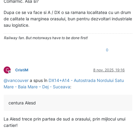
Comarnic. Asa si?
Dupa ce se va face si A / DX o sa ramana localitatea cu un drum
de calitate la marginea orasului, bun pentru dezvoltari industriale
sau logistice.
Railway fan. But motorways have to be done first!
0
C
CristiM
8 nov. 2025, 19:16
Deconectat
@
vancouver
a spus în
DX14+A14 - Autostrada Nordului Satu
Mare - Baia Mare – Dej - Suceava
:
centura Alesd
La Alesd trece prin partea de sud a orasului, prin mijlocul unui
cartier!