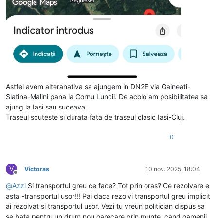
Astfel avem alteranativa sa ajungem in DN2E via Gaineati-
Slatina-Malini pana la Cornu Luncii. De acolo am posibilitatea sa
ajung la Iasi sau suceava.
Traseul scuteste si durata fata de traseul clasic Iasi-Cluj.
0
V
Victoras
10 nov. 2025, 18:04
Deconectat
@
Azzl
Si transportul greu ce face? Tot prin oras? Ce rezolvare e
asta -transportul usor!!! Pai daca rezolvi transportul greu implicit
ai rezolvat si transportul usor. Vezi tu vreun politician dispus sa
se bata pentru un drum nou oarecare prin munte, cand oamenii