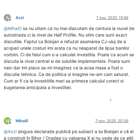
A
Azzl
7 nov. 2025, 15:56
Deconectat
@
MihaiD
sa nu uitam ca nu mai diacutam de centura la nuvel de
autostrada ci la nivel de Half Profile. Nu stim care sunt exact
discutiile. Faptul ca Bolojan a refuzat asumarea CJ-uluj de a
acoperi unele costuri imi arata ca nu neaparat de lipsa banilor
vorbim. Ci de felul cum s-a calculat investitia. Poate ca acum se
discuta la nivel central si de solutiile implementate. Poate sunt
naiv dar imi place sa-mi imaginez ca la acea masa a fost o
discutie tehnica. Ca de politica si imagine ne-am cam saturat.
Cum ar fi ca la investitiile mari sa primeze calculul corect si
bugetarea anticipata a investitiei.
1
M
MihaiD
7 nov. 2025, 20:39
Deconectat
@
Azzl
singura declarație publică pe subiect a lui Bolojan e că el
a construit în Bihor / Oradea cu valoarea X și nu vede de ce alții