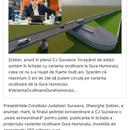
Șoldan, anunț în plenul CJ Suceava: Începând de astăzi
suntem în licitație cu varianta ocolitoare la Gura Humorului,
ceea ce nu s-a reușit de foarte mulți ani. Sperăm că
maximum 3 ani de zile să putem circula pe varianta
ocolitoare de la Gura Humorului
#VariantaOcolitoareGuraHumorului...
Președintele Consiliului Județean Suceava, Gheorghe Șoldan, a
anunțat, marți, la finalul ședinței extraordinare a CJ Suceava o
„veste extraordinară” pentru județ: publicarea în licitație a
proiectului variantei ocolitoare Gura Humorului, investiție de
aproximativ 160 milioane euro.