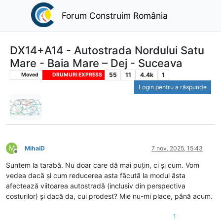
Forum Construim România
DX14+A14 - Autostrada Nordului Satu
Mare - Baia Mare – Dej - Suceava
55
11
4.4k
1
Moved
DRUMURI EXPRESS
Login pentru a răspunde
M
MihaiD
7 nov. 2025, 15:43
Deconectat
Suntem la tarabă. Nu doar care dă mai puțin, ci și cum. Vom
vedea dacă și cum reducerea asta făcută la modul ăsta
afectează viitoarea autostradă (inclusiv din perspectiva
costurilor) și dacă da, cui prodest? Mie nu-mi place, până acum.
1