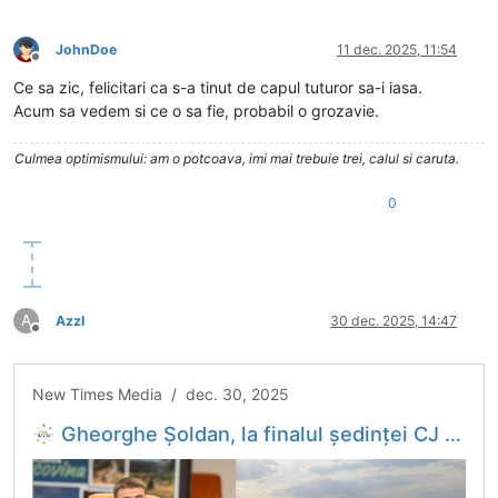
JohnDoe
11 dec. 2025, 11:54
Deconectat
Ce sa zic, felicitari ca s-a tinut de capul tuturor sa-i iasa.
Acum sa vedem si ce o sa fie, probabil o grozavie.
Culmea optimismului: am o potcoava, imi mai trebuie trei, calul si caruta.
0
A
Azzl
30 dec. 2025, 14:47
Deconectat
New Times Media / dec. 30, 2025
Gheorghe Șoldan, la finalul ședinței CJ Suceava: Am o veste extraordinară. Varianta ocolitoare Gura Humorului intră în licitație