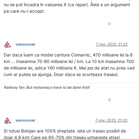
nu se pot încadra în valoarea X (ca reper). Ăsta e un argument
pe care nu-l accept.
0
vancouver
7 nov. 2025, 21:22
Deconectat
Dar daca luam ca model centura Comarnic, 470 milioane lei la 6
km ... Inseamna 70-80 milioane lei / km. La 10 km inseamna 700
de milioane lei, adica 140 milioane €. Mai jos de atat nu prea vad
cum ar putea sa ajunga. Doar daca se scurteaza traseul.
Railway fan. But motorways have to be done first!
0
vancouver
7 nov. 2025, 21:33
Deconectat
Si totusi Bolojan are 100% dreptate. Iata un traseu posibil de
doar 4,8 km! Care pe 65-70% din traseu urmareste strazi