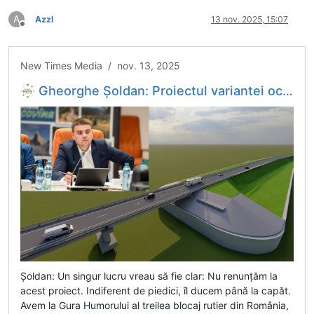
A
Azzl
13 nov. 2025, 15:07
Deconectat
New Times Media / nov. 13, 2025
Gheorghe Șoldan: Proiectul variantei ocolitoare de la Gura Humorului merge înainte. Am ales să fac eu pasul care să deblocheze situația pentrui că e un proiect care nu mai poate fi amânat
Șoldan: Un singur lucru vreau să fie clar: Nu renunțăm la
acest proiect. Indiferent de piedici, îl ducem până la capăt.
Avem la Gura Humorului al treilea blocaj rutier din România,