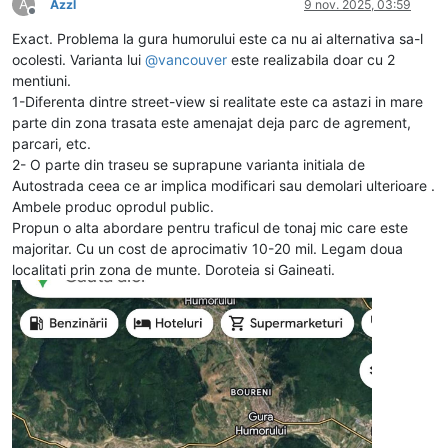
A
Azzl
9 nov. 2025, 03:59
Deconectat
Exact. Problema la gura humorului este ca nu ai alternativa sa-l
ocolesti. Varianta lui
@
vancouver
este realizabila doar cu 2
mentiuni.
1-Diferenta dintre street-view si realitate este ca astazi in mare
parte din zona trasata este amenajat deja parc de agrement,
parcari, etc.
2- O parte din traseu se suprapune varianta initiala de
Autostrada ceea ce ar implica modificari sau demolari ulterioare .
Ambele produc oprodul public.
Propun o alta abordare pentru traficul de tonaj mic care este
majoritar. Cu un cost de aprocimativ 10-20 mil. Legam doua
localitati prin zona de munte. Doroteia si Gaineati.