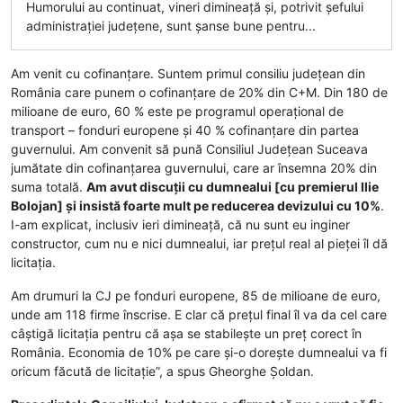
Humorului au continuat, vineri dimineață și, potrivit șefului
administrației județene, sunt șanse bune pentru...
Am venit cu cofinanțare. Suntem primul consiliu județean din
România care punem o cofinanțare de 20% din C+M. Din 180 de
milioane de euro, 60 % este pe programul operațional de
transport – fonduri europene și 40 % cofinanțare din partea
guvernului. Am convenit să pună Consiliul Județean Suceava
jumătate din cofinanțarea guvernului, care ar însemna 20% din
suma totală.
Am avut discuții cu dumnealui [cu premierul Ilie
Bolojan] și insistă foarte mult pe reducerea devizului cu 10%
.
I-am explicat, inclusiv ieri dimineață, că nu sunt eu inginer
constructor, cum nu e nici dumnealui, iar prețul real al pieței îl dă
licitația.
Am drumuri la CJ pe fonduri europene, 85 de milioane de euro,
unde am 118 firme înscrise. E clar că prețul final îl va da cel care
câștigă licitația pentru că așa se stabilește un preț corect în
România. Economia de 10% pe care și-o dorește dumnealui va fi
oricum făcută de licitație”, a spus Gheorghe Șoldan.