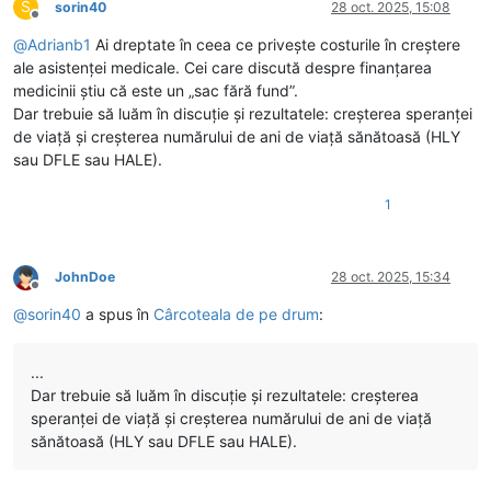
S
sorin40
28 oct. 2025, 15:08
Deconectat
@
Adrianb1
Ai dreptate în ceea ce privește costurile în creștere
ale asistenței medicale. Cei care discută despre finanțarea
medicinii știu că este un „sac fără fund”.
Dar trebuie să luăm în discuție și rezultatele: creșterea speranței
de viață și creșterea numărului de ani de viață sănătoasă (HLY
sau DFLE sau HALE).
1
JohnDoe
28 oct. 2025, 15:34
Deconectat
@
sorin40
a spus în
Cârcoteala de pe drum
:
...
Dar trebuie să luăm în discuție și rezultatele: creșterea
speranței de viață și creșterea numărului de ani de viață
sănătoasă (HLY sau DFLE sau HALE).