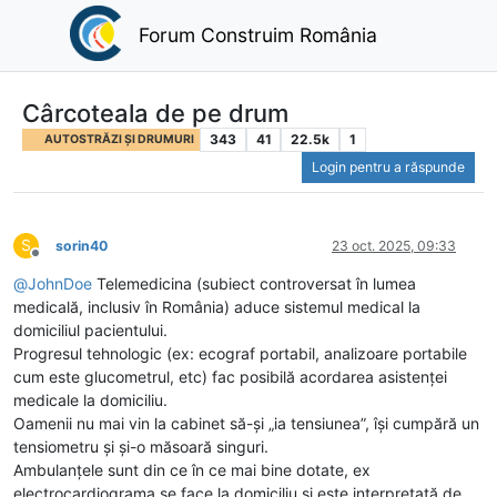
Forum Construim România
Cârcoteala de pe drum
343
41
22.5k
1
AUTOSTRĂZI ȘI DRUMURI
Login pentru a răspunde
S
sorin40
23 oct. 2025, 09:33
Deconectat
@
JohnDoe
Telemedicina (subiect controversat în lumea
medicală, inclusiv în România) aduce sistemul medical la
domiciliul pacientului.
Progresul tehnologic (ex: ecograf portabil, analizoare portabile
cum este glucometrul, etc) fac posibilă acordarea asistenței
medicale la domiciliu.
Oamenii nu mai vin la cabinet să-și „ia tensiunea”, își cumpără un
tensiometru și și-o măsoară singuri.
Ambulanțele sunt din ce în ce mai bine dotate, ex
electrocardiograma se face la domiciliu și este interpretată de