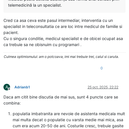
telemedicină la un specialist.
Cred ca asa ceva este pasul intermediar, interventia cu un
specialist in teleconsultatia ce are loc intre medicul de familie si
pacient.
Cu o singura conditie, medicul specialist e de obicei ocupat asa
ca trebuie sa ne obisnuim cu programari .
Culmea optimismului: am o potcoava, imi mai trebuie trei, calul si caruta.
0
A
Adrianb1
25 oct. 2025, 22:22
Deconectat
Daca am citit bine discutia de mai sus, sunt 4 puncte care se
combina:
populatia imbatranita are nevoie de asistenta medicala mult
mai multa decat o populatie cu varsta medie mai mica, asa
cum era acum 20-50 de ani. Costurile cresc, trebuie gasite