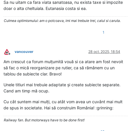
Sa nu uitam ca fara viata sanatoasa, nu exista taxe si impozite
doar o alta cheltuiala. Eutanasia costa si ea.
Culmea optimismului: am o potcoava, imi mai trebuie trei, calul si caruta.
1
vancouver
28 oct. 2025, 18:54
Deconectat
Am crescut ca forum mulțumită vouă si ca atare am fost nevoit
să fac o mică reorganizare pe rutier, ca să rămânem cu un
tablou de subiecte clar. Bravo!
Unele titluri mai trebuie adaptate și create subiecte separate.
Cand am timp mă ocup.
Cu cât suntem mai mulți, cu atât vom avea un cuvânt mai mult
de spus in societate. Hai să construim România! :grinning:
Railway fan. But motorways have to be done first!