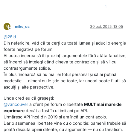
1
M
mike_us
30 oct. 2025, 18:05
Deconectat
@
26ld
Din nefericire, văd că te cerți cu toată lumea și aduci o energie
foarte negativă pe forum.
Ai putea încerca să îți prezinți argumentele fără atâta fanatism,
să încerci să înțelegi când cineva te contrazice și să vii cu
contraargumente solide.
În plus, încearcă să nu mai iei totul personal și să ai puțină
modestie — nimeni nu le știe pe toate, iar uneori poate fi util să
asculți și alte perspective.
Unde cred eu că greșești:
@
vancouver
a oferit pe forum o libertate
MULT mai mare de
exprimare
decât a fost în ultimii ani pe API.
Urmăresc API încă din 2019 și am încă un cont acolo.
Dar o asemenea libertate vine cu o condiție: oamenii trebuie să
poată discuta opinii diferite, cu argumente — nu cu fanatism.