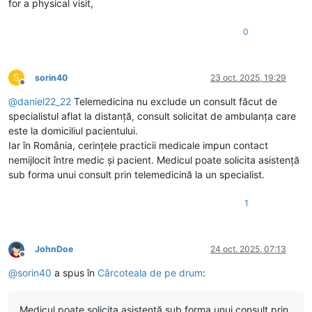
for a physical visit,
0
S
sorin40
23 oct. 2025, 19:29
Deconectat
@
daniel22_22
Telemedicina nu exclude un consult făcut de
specialistul aflat la distanță, consult solicitat de ambulanța care
este la domiciliul pacientului.
Iar în România, cerințele practicii medicale impun contact
nemijlocit între medic și pacient. Medicul poate solicita asistență
sub forma unui consult prin telemedicină la un specialist.
1
JohnDoe
24 oct. 2025, 07:13
Deconectat
@
sorin40
a spus în
Cârcoteala de pe drum
:
Medicul poate solicita asistență sub forma unui consult prin