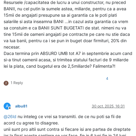
Resursele /capacitatea de lucru a unui constructor, nu preced
BANII, nu cel putin la sumele astea, miliarde, pentru ca a avea
15mii de angajati presupune sa ai garantia ca le poti plati
salariile si asta inseamna BANI ...in cazul asta garantia ca vrem
sa constuim e ca BANII SUNT BUGETATI de stat. nimeni nu va
tine 15mii de oameni angajati pe contracte pe care nu stie daca
va lua banii, pentru ca i se pun in buget doar firmituri, 20% din
necesar.
Daca termina prin ABSURD UMB tot A7 in septembrie acum cand
si-a tinut oamenii acasa, si trimitea statului facturi de 9 miliarde
lei la plata, cand bugetul era de 2,5miliarde? Falimenta?!
4
1 Reply
2
A
albu81
30 oct. 2025, 16:31
Deconectat
@
26ld
nu inteleg ce vrei sa transmiti. de ce nu poti sa fii de
acord cu agree to disagree.
unii sunt pro altii sunt contra si fiecare isi are partea de dreptate
iar la final aceste santiere se vor face, fie in 6 luni fie in 24 luni.