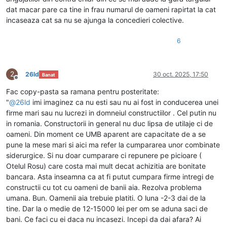
dat macar pare ca tine in frau numarul de oameni rapirtat la cat
incaseaza cat sa nu se ajunga la concedieri colective.
6
2
26ld
30 oct. 2025, 17:50
Banat
Deconectat
Fac copy-pasta sa ramana pentru posteritate:
"
@
26ld
imi imaginez ca nu esti sau nu ai fost in conducerea unei
firme mari sau nu lucrezi in domneiul constructiilor . Cel putin nu
in romania. Constructorii in general nu duc lipsa de utilaje ci de
oameni. Din moment ce UMB aparent are capacitate de a se
pune la mese mari si aici ma refer la cumpararea unor combinate
siderurgice. Si nu doar cumparare ci repunere pe picioare (
Otelul Rosu) care costa mai mult decat achizitia are bonitate
bancara. Asta inseamna ca at fi putut cumpara firme intregi de
constructii cu tot cu oameni de banii aia. Rezolva problema
umana. Bun. Oamenii aia trebuie platiti. O luna -2-3 dai de la
tine. Dar la o medie de 12-15000 lei per om se aduna saci de
bani. Ce faci cu ei daca nu incasezi. Incepi da dai afara? Ai