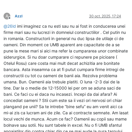
A
Azzl
30 oct. 2025, 17:24
Deconectat
@
26ld
imi imaginez ca nu esti sau nu ai fost in conducerea unei
firme mari sau nu lucrezi in domneiul constructiilor . Cel putin nu
in romania. Constructorii in general nu duc lipsa de utilaje ci de
oameni. Din moment ce UMB aparent are capacitate de a se
pune la mese mari si aici ma refer la cumpararea unor combinate
siderurgice. Si nu doar cumparare ci repunere pe picioare (
Otelul Rosu) care costa mai mult decat achizitia are bonitate
bancara. Asta inseamna ca at fi putut cumpara firme intregi de
constructii cu tot cu oameni de banii aia. Rezolva problema
umana. Bun. Oamenii aia trebuie platiti. O luna -2-3 dai de la
tine. Dar la o medie de 12-15000 lei per om se aduna saci de
bani. Ce faci cu ei daca nu incasezi. Incepi da dai afara? Ai
concediat oameni ? Stii cum este sa ii vezi ori nervosi ori chiar
plangand pe unii? Sa te intrebe “bine sefu” eu am venit aici ca
mi-ai zis ca lucram ani de zile. Ca ai contracte semnate. Am lasat
locul vechi de munca. Acum ce fac? Oamenii au copii sau mame
bolnave sau sotii. Nu sunt tabele in excel. Nu o fi UMB sfantul
angajatilor din contra chiar din ce se mai aude la gura targului