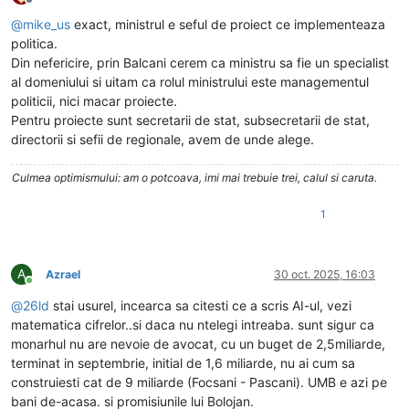
Deconectat
@
mike_us
exact, ministrul e seful de proiect ce implementeaza
politica.
Din nefericire, prin Balcani cerem ca ministru sa fie un specialist
al domeniului si uitam ca rolul ministrului este managementul
politicii, nici macar proiecte.
Pentru proiecte sunt secretarii de stat, subsecretarii de stat,
directorii si sefii de regionale, avem de unde alege.
Culmea optimismului: am o potcoava, imi mai trebuie trei, calul si caruta.
1
A
Azrael
30 oct. 2025, 16:03
Conectat
@
26ld
stai usurel, incearca sa citesti ce a scris AI-ul, vezi
matematica cifrelor..si daca nu ntelegi intreaba. sunt sigur ca
monarhul nu are nevoie de avocat, cu un buget de 2,5miliarde,
terminat in septembrie, initial de 1,6 miliarde, nu ai cum sa
construiesti cat de 9 miliarde (Focsani - Pascani). UMB e azi pe
bani de-acasa. si promisiunile lui Bolojan.