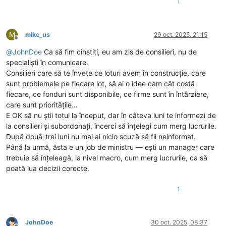
1
M
mike_us
29 oct. 2025, 21:15
Deconectat
@
JohnDoe
Ca să fim cinstiți, eu am zis de consilieri, nu de
specialiști în comunicare.
Consilieri care să te învețe ce loturi avem în construcție, care
sunt problemele pe fiecare lot, să ai o idee cam cât costă
fiecare, ce fonduri sunt disponibile, ce firme sunt în întârziere,
care sunt prioritățile…
E OK să nu știi totul la început, dar în câteva luni te informezi de
la consilieri și subordonați, încerci să înțelegi cum merg lucrurile.
După două-trei luni nu mai ai nicio scuză să fii neinformat.
Până la urmă, ăsta e un job de ministru — ești un manager care
trebuie să înțeleagă, la nivel macro, cum merg lucrurile, ca să
poată lua decizii corecte.
1
JohnDoe
30 oct. 2025, 08:37