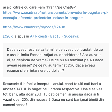
ai aici cifrele cu care l-am "hranit"pe ChatGPT
https://www.cnadnr.ro/ro/transparenta/prevederile-bugetare-și-
execuția-aferente-proiectelor-incluse-în-programul
https://www.cnadnr.ro/ro/node/12438
@
26ld
a spus în
A7 Ploiești - Bacău - Suceava
:
Daca aveau resurse sa termine ce aveau contractat, de ce
e asa la limita Focsani-Adjud cu deschiderea? Asa au vrut
ei, sa depinda de vreme? De ce nu au terminat pe A3 daca
aveau resurse? De ce nu au terminat Dx6 daca aveau
resurse si e in intarziere cu doi ani?
Resursele ti le faci la inceputul anului, cand te uiti cati bani a
alocat STATUL in buget pe lucrarea respectiva. Una e sa vezi
toti banii, alta doar 20%. Tu cati oameni ai angaja daca ai fi
vazut doar 20% din necesar? Daca nu sunt bani,mai trimiti din
oameni acasa?