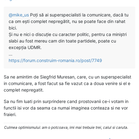
@
mike_us
Poți să ai superspecialisti la comunicare, dacă tu
ca om ești complet nepregătit, nu se poate face din rahat
bici.
Și nu e nici o discuție cu caracter politic, pentru ca miniștri
slabi au fost mereu cam din toate partidele, poate cu
excepția UDMR.
...
https://forum.construim-romania.ro/post/7749
Sa ne amintim de Siegfrid Muresan, care, cu un superspecialist
in comunicare, a fost facut sa fie vazut ca a doua venire si el e
complet nepregatit.
Sa nu fim luati prin surprindere cand prostovanii ce-i votam in
functii isi vor da seama ca numai imaginea conteaza si ne vor
fraieri.
Culmea optimismului: am o potcoava, imi mai trebuie trei, calul si caruta.