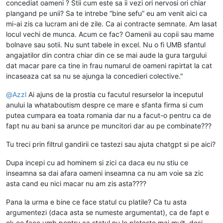
concediat oameni ? Stii cum este sa ii vezi ori nervosi ori chiar
plangand pe unii? Sa te intrebe “bine sefu” eu am venit aici ca
mi-ai zis ca lucram ani de zile. Ca ai contracte semnate. Am lasat
locul vechi de munca. Acum ce fac? Oamenii au copii sau mame
bolnave sau sotii. Nu sunt tabele in excel. Nu o fi UMB sfantul
angajatilor din contra chiar din ce se mai aude la gura targului
dat macar pare ca tine in frau numarul de oameni rapirtat la cat
incaseaza cat sa nu se ajunga la concedieri colective."
@
Azzl
Ai ajuns de la prostia cu facutul resurselor la inceputul
anului la whataboutism despre ce mare e sfanta firma si cum
putea cumpara ea toata romania dar nu a facut-o pentru ca de
fapt nu au bani sa arunce pe muncitori dar au pe combinate???
Tu treci prin filtrul gandirii ce tastezi sau ajuta chatgpt si pe aici?
Dupa incepi cu ad hominem si zici ca daca eu nu stiu ce
inseamna sa dai afara oameni inseamna ca nu am voie sa zic
asta cand eu nici macar nu am zis asta????
Pana la urma e bine ce face statul cu platile? Ca tu asta
argumentezi (daca asta se numeste argumentat), ca de fapt e
ok ce face umb pentru ca statul nu le plateste mai mult, desi