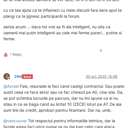
cu ce tea ajuta ca te inflamezi cu niste discutii fara sens apoi te
plangi ca te jignesc participantii la forum.
serios acum ... daca tot vrei sa fii ala inteligent, nu uita ca
oamenii mai putin inteligenti au cele mai ferme pareri... putine si
ferme.
4
1 Reply
2
26ld
30 oct. 2025, 16:48
Banat
Deconectat
@
Azrael
Fals, resursele le faci cand castigi contractul. Sau poate
sustii ceea ce face aktor sau ce fac chinezii pe A0, cine stie. Da,
se pot schimba lucrurile pe parcurs, dar nu imi spune ca ei nu
stiau in ce se baga cand au licitat 10 (ZECE) loturi pe A7. De aia
sunt linii de credit, aprobari pentru finantare. Dar na, umb.
@
vancouver
Tot respectul pentru informatiile tehnice, dar la
fazele astea faci orice numai sa nu dai ban celor care ataca