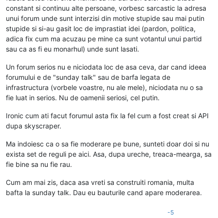
constant si continuu alte persoane, vorbesc sarcastic la adresa
unui forum unde sunt interzisi din motive stupide sau mai putin
stupide si si-au gasit loc de imprastiat idei (pardon, politica,
adica fix cum ma acuzau pe mine ca sunt votantul unui partid
sau ca as fi eu monarhul) unde sunt lasati.
Un forum serios nu e niciodata loc de asa ceva, dar cand ideea
forumului e de "sunday talk" sau de barfa legata de
infrastructura (vorbele voastre, nu ale mele), niciodata nu o sa
fie luat in serios. Nu de oamenii seriosi, cel putin.
Ironic cum ati facut forumul asta fix la fel cum a fost creat si API
dupa skyscraper.
Ma indoiesc ca o sa fie moderare pe bune, sunteti doar doi si nu
exista set de reguli pe aici. Asa, dupa ureche, treaca-mearga, sa
fie bine sa nu fie rau.
Cum am mai zis, daca asa vreti sa construiti romania, multa
bafta la sunday talk. Dau eu bauturile cand apare moderarea.
-5