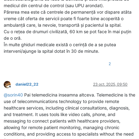
medicul din centrul de control (sau UPU arondat).
Părerea mea este că centrele de permanență vor dispare atâta
vreme cât oferta de servicii poate fi foarte bine acoperită o
ambulanță care, la nevoie, transportă și pacientul la spital.
Cu o rețea de drumuri civilizată, 60 km se pot face în mai puțin
de o oră.
În multe ghiduri medicale există o cerință de a se putea
interveni/ajunge la spital dotat în 30 de minute.
2
daniel22_22
23 oct. 2025, 09:50
Deconectat
@
sorin40
Pai telemedicina inseamna altceva. Telemedicine is the
use of telecommunications technology to provide remote
healthcare services, including clinical consultations, diagnosis,
and treatment. It uses tools like video calls, phone, and
messaging to connect patients with healthcare providers,
allowing for remote patient monitoring, managing chronic
conditions, and providing access to specialists without the need