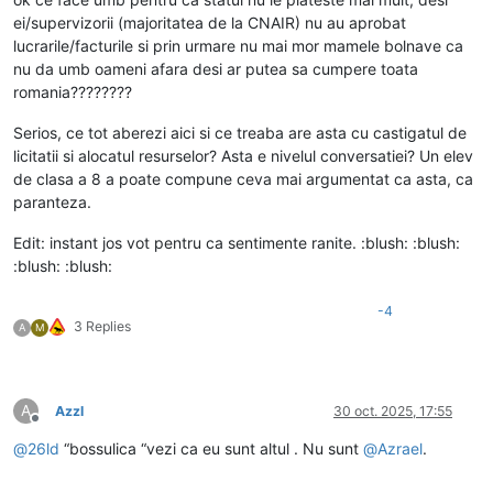
ei/supervizorii (majoritatea de la CNAIR) nu au aprobat
lucrarile/facturile si prin urmare nu mai mor mamele bolnave ca
nu da umb oameni afara desi ar putea sa cumpere toata
romania????????
Serios, ce tot aberezi aici si ce treaba are asta cu castigatul de
licitatii si alocatul resurselor? Asta e nivelul conversatiei? Un elev
de clasa a 8 a poate compune ceva mai argumentat ca asta, ca
paranteza.
Edit: instant jos vot pentru ca sentimente ranite. :blush: :blush:
:blush: :blush:
-4
3 Replies
A
M
A
Azzl
30 oct. 2025, 17:55
Deconectat
@
26ld
“bossulica “vezi ca eu sunt altul . Nu sunt
@
Azrael
.