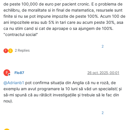
de peste 100,000 de euro per pacient cronic. E o problema de
echilibru, de moralitate si in final de matematica, resursele sunt
finite si nu se pot impune impozite de peste 100%. Acum 100 de
ani impozitele erau sub 5% in tari care au acum peste 30%, asa
ca nu stim cand si cat de aproape o sa ajungem de 100%.
"contractul social"
2
2 Replies
F
S
F
Flo87
26 oct. 2025, 00:01
Deconectat
@
Adrianb1
pot confirma situația din Anglia că nu e roză, de
exemplu am avut programare la 10 luni să văd un specialist( și
să-mi spună că au rătăcit investigațiile și trebuie să le fac din
nou).
2