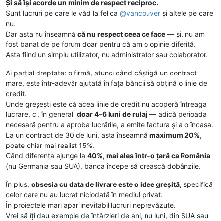
Și să își acorde un minim de respect reciproc.
Sunt lucruri pe care le văd la fel ca
@
vancouver
și altele pe care
nu.
Dar asta nu înseamnă
că nu respect ceea ce face
— și, nu am
fost banat de pe forum doar pentru că am o opinie diferită.
Asta fiind un simplu utilizator, nu administrator sau colaborator.
Ai parțial dreptate: o firmă, atunci când câștigă un contract
mare, este într-adevăr ajutată în fața băncii să obțină o linie de
credit.
Unde greșești este că acea linie de credit nu acoperă întreaga
lucrare, ci, în general,
doar 4–6 luni de rulaj
— adică perioada
necesară pentru a aproba lucrările, a emite factura și a o încasa.
La un contract de 30 de luni, asta înseamnă
maximum 20%
,
poate chiar mai realist 15%.
Când diferența ajunge la
40%, mai ales într-o țară ca România
(nu Germania sau SUA), banca începe să crească dobânzile.
În plus,
obsesia cu data de livrare este o idee greșită
, specifică
celor care nu au lucrat niciodată în mediul privat.
În proiectele mari apar inevitabil lucruri neprevăzute.
Vrei să îți dau exemple de întârzieri de ani, nu luni, din SUA sau