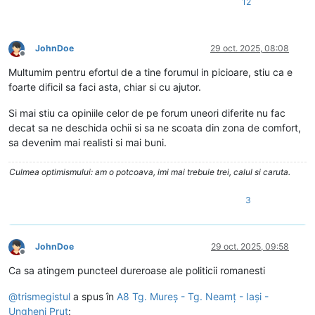
12
JohnDoe
29 oct. 2025, 08:08
Deconectat
Multumim pentru efortul de a tine forumul in picioare, stiu ca e
foarte dificil sa faci asta, chiar si cu ajutor.
Si mai stiu ca opiniile celor de pe forum uneori diferite nu fac
decat sa ne deschida ochii si sa ne scoata din zona de comfort,
sa devenim mai realisti si mai buni.
Culmea optimismului: am o potcoava, imi mai trebuie trei, calul si caruta.
3
JohnDoe
29 oct. 2025, 09:58
Deconectat
Ca sa atingem puncteel dureroase ale politicii romanesti
@
trismegistul
a spus în
A8 Tg. Mureș - Tg. Neamț - Iași -
Ungheni Prut
: