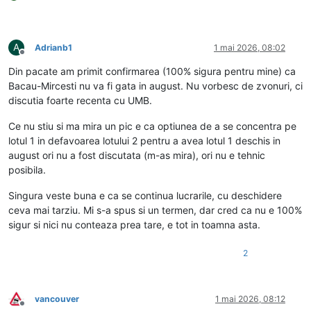
A
Adrianb1
1 mai 2026, 08:02
Deconectat
Din pacate am primit confirmarea (100% sigura pentru mine) ca
Bacau-Mircesti nu va fi gata in august. Nu vorbesc de zvonuri, ci
discutia foarte recenta cu UMB.
Ce nu stiu si ma mira un pic e ca optiunea de a se concentra pe
lotul 1 in defavoarea lotului 2 pentru a avea lotul 1 deschis in
august ori nu a fost discutata (m-as mira), ori nu e tehnic
posibila.
Singura veste buna e ca se continua lucrarile, cu deschidere
ceva mai tarziu. Mi s-a spus si un termen, dar cred ca nu e 100%
sigur si nici nu conteaza prea tare, e tot in toamna asta.
2
vancouver
1 mai 2026, 08:12
Deconectat