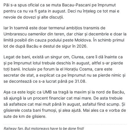
Păi s-a spus oficial ca se muta Bacau-Pascani pe împrumut
pentru ca nu va fi gata in august. Deci nu înțeleg ce tot mai e
nevoie de dovezi și alte discuții.
Iar în toamnă este doar termenul ambițios transmis de
Umbrarescu oamenilor din teren, dar chiar și decembrie e doar la
limită posibil din cauza podului peste Moldova. În schimb primul
lot de după Bacău e destul de sigur în 2026.
Legat de bani, există un singur om, Ciurea, care îi dă înainte ca
și pe împrumut lotul trebuie deschis în august, altfel s-ar pierde
toți banii. Inclusiv pe forum la el Horațiu Cosma, care este
secretar de stat, a explicat ca pe împrumut nu se pierde nimic și
se decontează ce s-a lucrat până pe 31.08.
Așa ca este logic ca UMB sa tragă la maxim și la nord de Bacău,
să ajungă la un procent financiar cat mai mare. De asta trebuie
să asfalteze cat mai mult până în august, asfaltul fiind scump. Și
glisierele costa bani frumoși, și alea ajută. Mai ales ca e vorba de
sute de km de glisiere.
Railway fan. But motorways have to be done first!