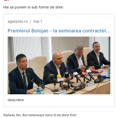
Deconectat
Hai sa punem si sub forma de stire:
agerpres.ro / mai 1
Premierul Bolojan - la semnarea contractelor pentru două loturi din autostrada Pașcani - Suceava: E un moment important (FOTO/VIDEO)
descriere
Railway fan. But motorways have to be done first!