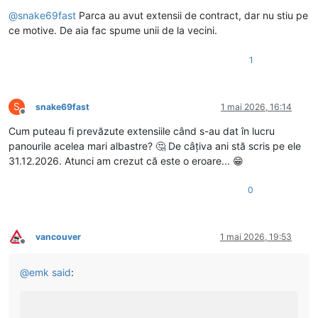
Deconectat
@
snake69fast
Parca au avut extensii de contract, dar nu stiu pe
ce motive. De aia fac spume unii de la vecini.
1
S
snake69fast
1 mai 2026, 16:14
Deconectat
Cum puteau fi prevăzute extensiile când s-au dat în lucru
panourile acelea mari albastre? 🤔 De câțiva ani stă scris pe ele
31.12.2026. Atunci am crezut că este o eroare... 😁
0
vancouver
1 mai 2026, 19:53
Deconectat
@
emk
said
: