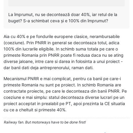
La împrumut, nu se decontează doar 40%, iar retul de la
buget? S-a schimbat ceva și e 100% din împrumut?
Aia cu 40% e pe fondurile europene clasice, nerambursabile
(coeziune). Prin PNRR in general se deconteaza totul, adica
100% din lucrarile eligibile. In schimb suma totala pe care o
primeste Romania prin PNRR poate fi redusa daca nu se ating
diverse jaloane, intre care si darea in folosinta a unui proiect -
dar banii dati deja antreprenorului, raman dati.
Mecanismul PNRR e mai complicat, pentru ca banii pe care-i
primeste Romania nu sunt pe proiect. In schimb Romania are
contractate proiecte, pe care le deconteaza din banii PNRR. Pe
coeziune e mai simplu: statul deconteaza diverse lucrari pe un
proiect acceptat in prealabil pe PT, apoi prezinta la CE situatia
cu ce a cheltuit si primeste 40%.
Railway fan. But motorways have to be done first!