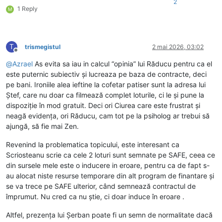
2
1 Reply
M
T
trismegistul
2 mai 2026, 03:02
Deconectat
@
Azrael
As evita sa iau in calcul “opinia” lui Răducu pentru ca el
este puternic subiectiv și lucreaza pe baza de contracte, deci
pe bani. Ironiile alea ieftine la cofetar patiser sunt la adresa lui
Ștef, care nu doar ca filmează complet loturile, ci le și pune la
dispoziție în mod gratuit. Deci ori Ciurea care este frustrat și
neagă evidența, ori Răducu, cam tot pe la psiholog ar trebui să
ajungă, să fie mai Zen.
Revenind la problematica topicului, este interesant ca
Scriosteanu scrie ca cele 2 loturi sunt semnate pe SAFE, ceea ce
din sursele mele este o inducere in eroare, pentru ca de fapt s-
au alocat niste resurse temporare din alt program de finantare și
se va trece pe SAFE ulterior, când semnează contractul de
împrumut. Nu cred ca nu știe, ci doar induce în eroare .
Altfel, prezența lui Șerban poate fi un semn de normalitate dacă