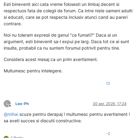
Esti binevenit aici cata vreme folosesti un limbaj decent si
respectuos fata de colegii de forum. Ca intre niste oameni adulti
si educati, care se pot respecta inclusiv atunci cand au pareri
contrare.
Noi nu toleram expresii de genul "ce fumati?" Daca ai un
argument, esti binevenit sa-l expui pe larg. Daca tot ce ai sunt
insulte, probabil ca nu suntem forumul potrivit pentru tine.
Considera acest mesaj ca un prim avertisment.
Multumesc pentru intelegere.
12
L
Leo-Ph
30 apr. 2026, 17:24
Deconectat
@
mihai
scuze pentru derapaj ! multumesc pentru avertisment !
sa aveti succes si discutii constructive.
-2
1 Reply