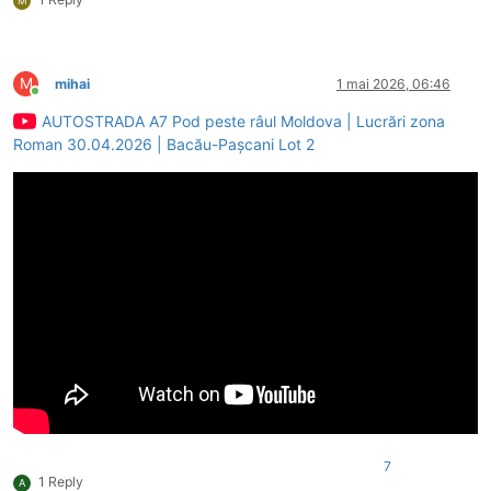
M
M
mihai
1 mai 2026, 06:46
Conectat
AUTOSTRADA A7 Pod peste râul Moldova | Lucrări zona
Roman 30.04.2026 | Bacău-Pașcani Lot 2
7
1 Reply
A