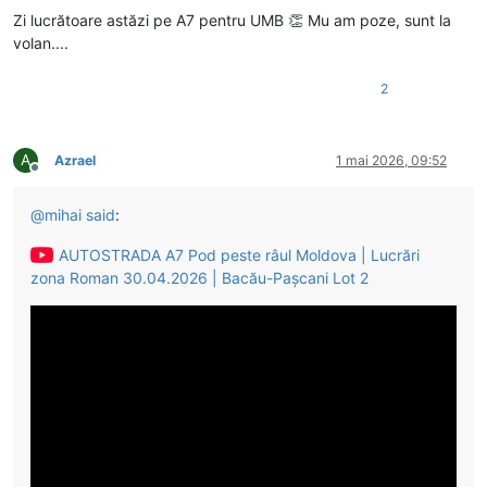
Zi lucrătoare astăzi pe A7 pentru UMB 👏 Mu am poze, sunt la
volan....
2
A
Azrael
1 mai 2026, 09:52
Deconectat
@
mihai
said
:
AUTOSTRADA A7 Pod peste râul Moldova | Lucrări
zona Roman 30.04.2026 | Bacău-Pașcani Lot 2