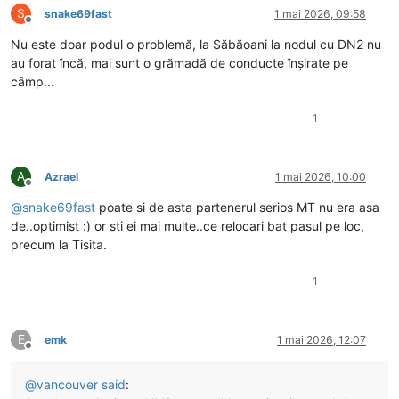
S
snake69fast
1 mai 2026, 09:58
Deconectat
Nu este doar podul o problemă, la Săbăoani la nodul cu DN2 nu
au forat încă, mai sunt o grămadă de conducte înșirate pe
câmp...
1
A
Azrael
1 mai 2026, 10:00
Deconectat
@
snake69fast
poate si de asta partenerul serios MT nu era asa
de..optimist :) or sti ei mai multe..ce relocari bat pasul pe loc,
precum la Tisita.
1
E
emk
1 mai 2026, 12:07
Deconectat
@
vancouver
said
: