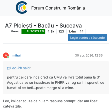
Forum Construim România
A7 Ploiești - Bacău - Suceava
4.3k
123
1.4m
14
Moved
AUTOSTRĂZI
Login pentru a răspunde
M
mihai
30 apr. 2026, 12:36
Conectat
@
Leo-Ph
said
:
pentru cei care inca cred ca UMB va livra totul pana la 31
August ca se se incadreze in PNRR va rog sa imi spuneti ce
fumati si ce beti...poate merge si la mine.
Leo, imi cer scuze ca nu am raspuns prompt, dar am lipsit
cateva zile.