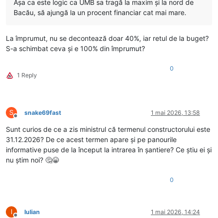
Așa ca este logic ca UMB sa tragă la maxim și la nord de
Bacău, să ajungă la un procent financiar cat mai mare.
La împrumut, nu se decontează doar 40%, iar retul de la buget?
S-a schimbat ceva și e 100% din împrumut?
0
1 Reply
S
snake69fast
1 mai 2026, 13:58
Deconectat
Sunt curios de ce a zis ministrul că termenul constructorului este
31.12.2026? De ce acest termen apare și pe panourile
informative puse de la început la intrarea în șantiere? Ce știu ei și
nu știm noi? 🤔😁
0
I
Iulian
1 mai 2026, 14:24