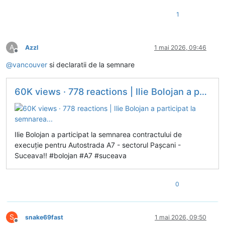
1
A
Azzl
1 mai 2026, 09:46
Deconectat
@
vancouver
si declaratii de la semnare
60K views · 778 reactions | Ilie Bolojan a participat la semnarea...
Ilie Bolojan a participat la semnarea contractului de
execuție pentru Autostrada A7 - sectorul Pașcani -
Suceava!! #bolojan #A7 #suceava
0
S
snake69fast
1 mai 2026, 09:50
Deconectat