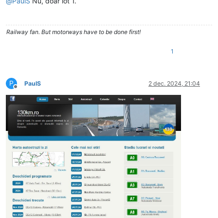
@
PaulS
Nu, doar lot 1.
Railway fan. But motorways have to be done first!
1
P
PaulS
2 dec. 2024, 21:04
Deconectat