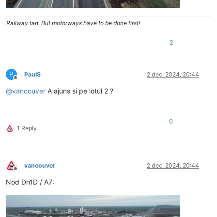
Railway fan. But motorways have to be done first!
2
P
PaulS
2 dec. 2024, 20:44
Deconectat
@
vancouver
A ajuns si pe lotul 2 ?
0
1 Reply
vancouver
2 dec. 2024, 20:44
Deconectat
Nod Dn1D / A7: