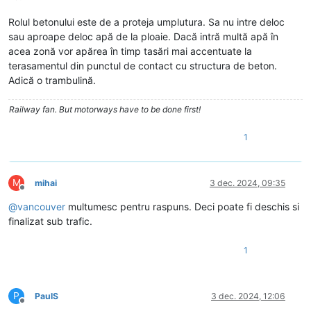
Rolul betonului este de a proteja umplutura. Sa nu intre deloc
sau aproape deloc apă de la ploaie. Dacă intră multă apă în
acea zonă vor apărea în timp tasări mai accentuate la
terasamentul din punctul de contact cu structura de beton.
Adică o trambulină.
Railway fan. But motorways have to be done first!
1
M
mihai
3 dec. 2024, 09:35
Deconectat
@
vancouver
multumesc pentru raspuns. Deci poate fi deschis si
finalizat sub trafic.
1
P
PaulS
3 dec. 2024, 12:06
Deconectat