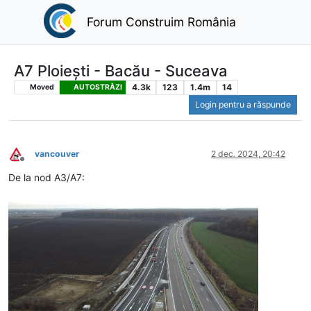
Forum Construim România
A7 Ploiești - Bacău - Suceava
4.3k
123
1.4m
14
Moved
AUTOSTRĂZI
Login pentru a răspunde
vancouver
2 dec. 2024, 20:42
Deconectat
De la nod A3/A7: