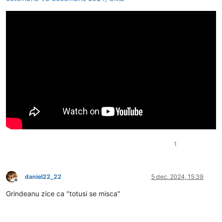
1
daniel22_22
5 dec. 2024, 15:39
Deconectat
Grindeanu zice ca "totusi se misca"