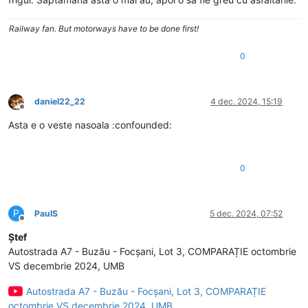
Railway fan. But motorways have to be done first!
0
daniel22_22
4 dec. 2024, 15:19
Deconectat
Asta e o veste nasoala :confounded:
0
P
PaulS
5 dec. 2024, 07:52
Deconectat
Ștef
Autostrada A7 - Buzău - Focșani, Lot 3, COMPARAȚIE octombrie
VS decembrie 2024, UMB
Autostrada A7 - Buzău - Focșani, Lot 3, COMPARAȚIE
octombrie VS decembrie 2024, UMB