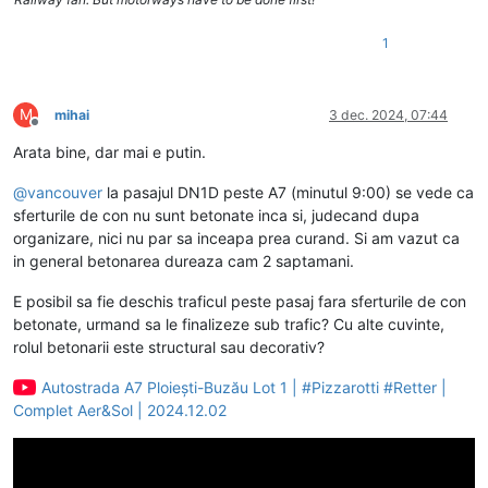
1
M
mihai
3 dec. 2024, 07:44
Deconectat
Arata bine, dar mai e putin.
@
vancouver
la pasajul DN1D peste A7 (minutul 9:00) se vede ca
sferturile de con nu sunt betonate inca si, judecand dupa
organizare, nici nu par sa inceapa prea curand. Si am vazut ca
in general betonarea dureaza cam 2 saptamani.
E posibil sa fie deschis traficul peste pasaj fara sferturile de con
betonate, urmand sa le finalizeze sub trafic? Cu alte cuvinte,
rolul betonarii este structural sau decorativ?
Autostrada A7 Ploiești-Buzău Lot 1 | #Pizzarotti #Retter |
Complet Aer&Sol | 2024.12.02