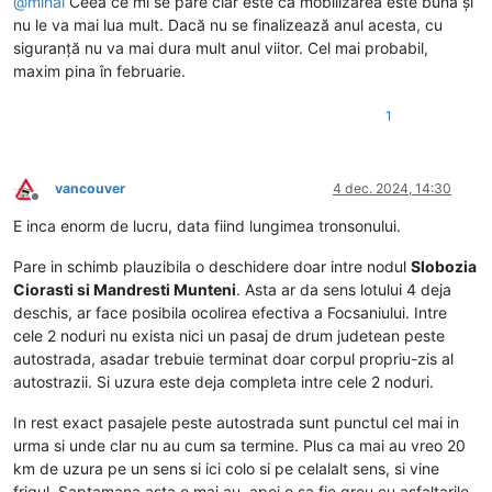
@
mihai
Ceea ce mi se pare clar este că mobilizarea este bună și
nu le va mai lua mult. Dacă nu se finalizează anul acesta, cu
siguranță nu va mai dura mult anul viitor. Cel mai probabil,
maxim pina în februarie.
1
vancouver
4 dec. 2024, 14:30
Deconectat
E inca enorm de lucru, data fiind lungimea tronsonului.
Pare in schimb plauzibila o deschidere doar intre nodul
Slobozia
Ciorasti si Mandresti Munteni
. Asta ar da sens lotului 4 deja
deschis, ar face posibila ocolirea efectiva a Focsaniului. Intre
cele 2 noduri nu exista nici un pasaj de drum judetean peste
autostrada, asadar trebuie terminat doar corpul propriu-zis al
autostrazii. Si uzura este deja completa intre cele 2 noduri.
In rest exact pasajele peste autostrada sunt punctul cel mai in
urma si unde clar nu au cum sa termine. Plus ca mai au vreo 20
km de uzura pe un sens si ici colo si pe celalalt sens, si vine
frigul. Saptamana asta o mai au, apoi o sa fie greu cu asfaltarile.