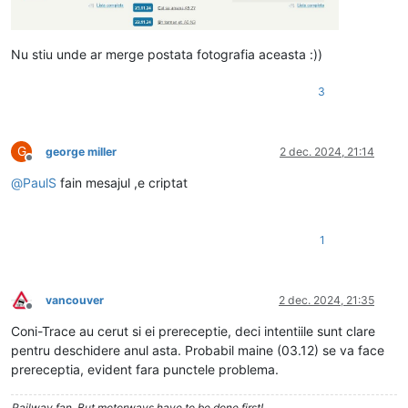
Nu stiu unde ar merge postata fotografia aceasta :))
3
G
george miller
2 dec. 2024, 21:14
Deconectat
@
PaulS
fain mesajul ,e criptat
1
vancouver
2 dec. 2024, 21:35
Deconectat
Coni-Trace au cerut si ei prereceptie, deci intentiile sunt clare
pentru deschidere anul asta. Probabil maine (03.12) se va face
prereceptia, evident fara punctele problema.
Railway fan. But motorways have to be done first!