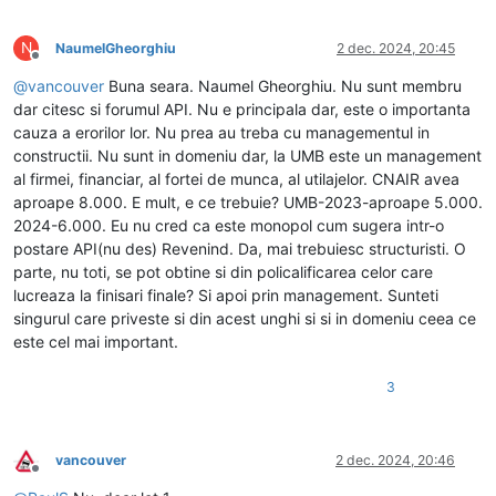
N
NaumelGheorghiu
2 dec. 2024, 20:45
Deconectat
@
vancouver
Buna seara. Naumel Gheorghiu. Nu sunt membru
dar citesc si forumul API. Nu e principala dar, este o importanta
cauza a erorilor lor. Nu prea au treba cu managementul in
constructii. Nu sunt in domeniu dar, la UMB este un management
al firmei, financiar, al fortei de munca, al utilajelor. CNAIR avea
aproape 8.000. E mult, e ce trebuie? UMB-2023-aproape 5.000.
2024-6.000. Eu nu cred ca este monopol cum sugera intr-o
postare API(nu des) Revenind. Da, mai trebuiesc structuristi. O
parte, nu toti, se pot obtine si din policalificarea celor care
lucreaza la finisari finale? Si apoi prin management. Sunteti
singurul care priveste si din acest unghi si si in domeniu ceea ce
este cel mai important.
3
vancouver
2 dec. 2024, 20:46
Deconectat