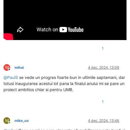
1
M
mihai
4 dec. 2024, 13:08
Deconectat
@
PaulS
se vede un progres foarte bun in ultimile saptamani, dar
totusi inaugurarea acestui lot pana la finalul anului mi se pare un
proiect ambitios chiar si pentru UMB.
1
M
mike_us
4 dec. 2024, 13:46
Conectat