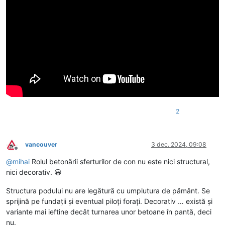
2
vancouver
3 dec. 2024, 09:08
Deconectat
@
mihai
Rolul betonării sferturilor de con nu este nici structural,
nici decorativ. 😀
Structura podului nu are legătură cu umplutura de pământ. Se
sprijină pe fundații și eventual piloți forați. Decorativ … există și
variante mai ieftine decât turnarea unor betoane în pantă, deci
nu.