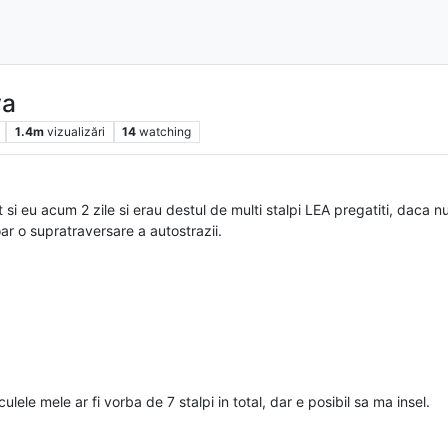
va
1.4m
vizualizări
14
watching
ut si eu acum 2 zile si erau destul de multi stalpi LEA pregatiti, daca
ar o supratraversare a autostrazii.
ele mele ar fi vorba de 7 stalpi in total, dar e posibil sa ma insel.