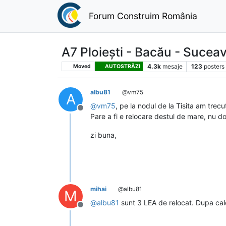
Forum Construim România
A7 Ploiești - Bacău - Sucea
4.3k
mesaje
123
posters
Moved
AUTOSTRĂZI
albu81
@vm75
A
@
vm75
, pe la nodul de la Tisita am trec
Deconectat
Pare a fi e relocare destul de mare, nu do
zi buna,
mihai
@albu81
M
@
albu81
sunt 3 LEA de relocat. Dupa calcul
Deconectat