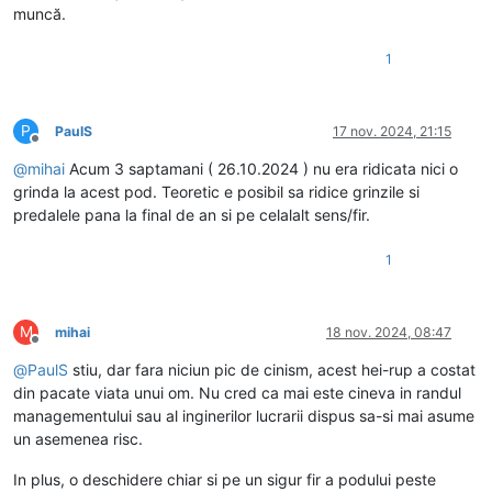
muncă.
1
P
PaulS
17 nov. 2024, 21:15
Deconectat
@
mihai
Acum 3 saptamani ( 26.10.2024 ) nu era ridicata nici o
grinda la acest pod. Teoretic e posibil sa ridice grinzile si
predalele pana la final de an si pe celalalt sens/fir.
1
M
mihai
18 nov. 2024, 08:47
Deconectat
@
PaulS
stiu, dar fara niciun pic de cinism, acest hei-rup a costat
din pacate viata unui om. Nu cred ca mai este cineva in randul
managementului sau al inginerilor lucrarii dispus sa-si mai asume
un asemenea risc.
In plus, o deschidere chiar si pe un sigur fir a podului peste