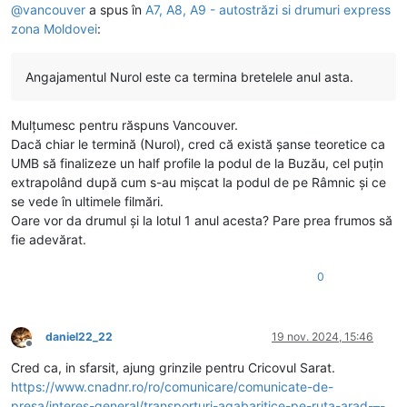
@
vancouver
a spus în
A7, A8, A9 - autostrăzi si drumuri express
zona Moldovei
:
Angajamentul Nurol este ca termina bretelele anul asta.
Mulțumesc pentru răspuns Vancouver.
Dacă chiar le termină (Nurol), cred că există șanse teoretice ca
UMB să finalizeze un half profile la podul de la Buzău, cel puțin
extrapolând după cum s-au mișcat la podul de pe Râmnic și ce
se vede în ultimele filmări.
Oare vor da drumul și la lotul 1 anul acesta? Pare prea frumos să
fie adevărat.
0
daniel22_22
19 nov. 2024, 15:46
Deconectat
Cred ca, in sfarsit, ajung grinzile pentru Cricovul Sarat.
https://www.cnadnr.ro/ro/comunicare/comunicate-de-
presa/interes-general/transporturi-agabaritice-pe-ruta-arad-–-