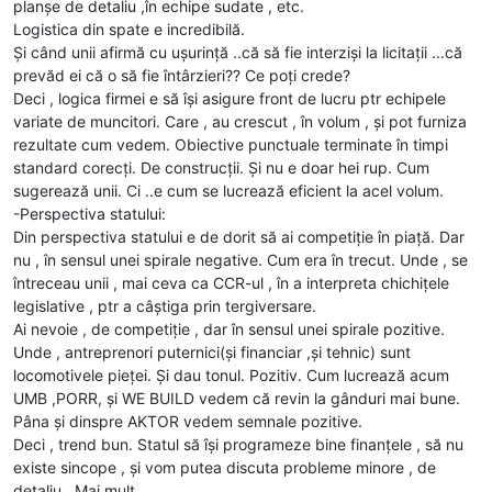
planșe de detaliu ,în echipe sudate , etc.
Logistica din spate e incredibilă.
Și când unii afirmă cu ușurință ..că să fie interziși la licitații ...că
prevăd ei că o să fie întârzieri?? Ce poți crede?
Deci , logica firmei e să își asigure front de lucru ptr echipele
variate de muncitori. Care , au crescut , în volum , și pot furniza
rezultate cum vedem. Obiective punctuale terminate în timpi
standard corecți. De construcții. Și nu e doar hei rup. Cum
sugerează unii. Ci ..e cum se lucrează eficient la acel volum.
-Perspectiva statului:
Din perspectiva statului e de dorit să ai competiție în piață. Dar
nu , în sensul unei spirale negative. Cum era în trecut. Unde , se
întreceau unii , mai ceva ca CCR-ul , în a interpreta chichițele
legislative , ptr a câștiga prin tergiversare.
Ai nevoie , de competiție , dar în sensul unei spirale pozitive.
Unde , antreprenori puternici(și financiar ,și tehnic) sunt
locomotivele pieței. Și dau tonul. Pozitiv. Cum lucrează acum
UMB ,PORR, și WE BUILD vedem că revin la gânduri mai bune.
Pâna și dinspre AKTOR vedem semnale pozitive.
Deci , trend bun. Statul să își programeze bine finanțele , să nu
existe sincope , și vom putea discuta probleme minore , de
detaliu . Mai mult.