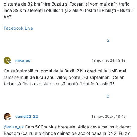
distanța de 82 km între Buzău și Focșani și vom mai da în trafic
încă 39 km aferenți Loturilor 1 și 2 ale Autostrăzii Ploiești - Buzău
#A7.
Facebook Live
2
M
mike_us
18 nov. 2024, 18:13
Deconectat
Ce se întâmplă cu podul de la Buzău? Nu cred că la UMB mai
rămâne mult de lucru anul viitor, poate 2-3 săptămâni. Ce ar
trebui să finalizeze Nurol ca să poată fi dat în folosință?
0
daniel22_22
18 nov. 2024, 18:45
Deconectat
@
mike_us
Cam 500m plus bretelele. Adica ceva mai mult decat
Baxcom (ca nu e picior de chinez pe acolo) pana la DN2. Eu zic