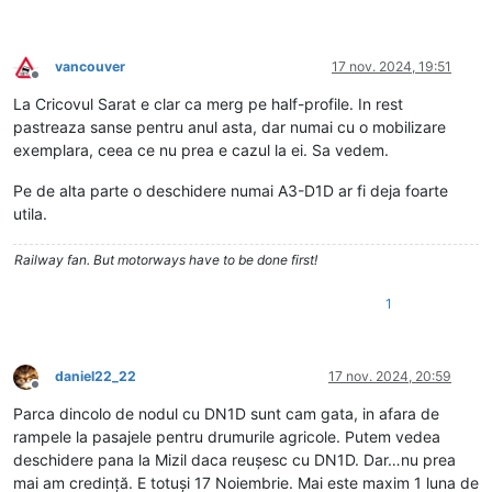
vancouver
17 nov. 2024, 19:51
Deconectat
La Cricovul Sarat e clar ca merg pe half-profile. In rest
pastreaza sanse pentru anul asta, dar numai cu o mobilizare
exemplara, ceea ce nu prea e cazul la ei. Sa vedem.
Pe de alta parte o deschidere numai A3-D1D ar fi deja foarte
utila.
Railway fan. But motorways have to be done first!
1
daniel22_22
17 nov. 2024, 20:59
Deconectat
Parca dincolo de nodul cu DN1D sunt cam gata, in afara de
rampele la pasajele pentru drumurile agricole. Putem vedea
deschidere pana la Mizil daca reușesc cu DN1D. Dar…nu prea
mai am credință. E totuși 17 Noiembrie. Mai este maxim 1 luna de