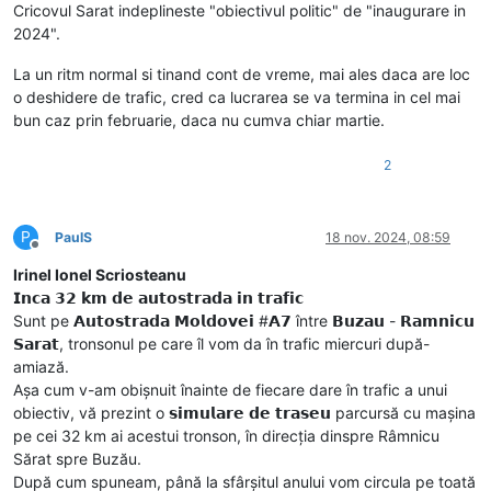
Cricovul Sarat indeplineste "obiectivul politic" de "inaugurare in
2024".
La un ritm normal si tinand cont de vreme, mai ales daca are loc
o deshidere de trafic, cred ca lucrarea se va termina in cel mai
bun caz prin februarie, daca nu cumva chiar martie.
2
P
PaulS
18 nov. 2024, 08:59
Deconectat
Irinel Ionel Scriosteanu
𝗜𝗻𝗰𝗮 𝟯𝟮 𝗸𝗺 𝗱𝗲 𝗮𝘂𝘁𝗼𝘀𝘁𝗿𝗮𝗱𝗮 𝗶𝗻 𝘁𝗿𝗮𝗳𝗶𝗰
Sunt pe 𝗔𝘂𝘁𝗼𝘀𝘁𝗿𝗮𝗱𝗮 𝗠𝗼𝗹𝗱𝗼𝘃𝗲𝗶 #𝗔𝟳 între 𝗕𝘂𝘇𝗮𝘂 - 𝗥𝗮𝗺𝗻𝗶𝗰𝘂
𝗦𝗮𝗿𝗮𝘁, tronsonul pe care îl vom da în trafic miercuri după-
amiază.
Așa cum v-am obișnuit înainte de fiecare dare în trafic a unui
obiectiv, vă prezint o 𝘀𝗶𝗺𝘂𝗹𝗮𝗿𝗲 𝗱𝗲 𝘁𝗿𝗮𝘀𝗲𝘂 parcursă cu mașina
pe cei 32 km ai acestui tronson, în direcția dinspre Râmnicu
Sărat spre Buzău.
După cum spuneam, până la sfârșitul anului vom circula pe toată