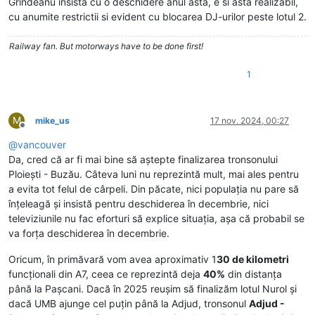
Grindeanu insista cu o deschidere anul asta, e si asta realizabil,
cu anumite restrictii si evident cu blocarea DJ-urilor peste lotul 2.
Railway fan. But motorways have to be done first!
1
M
mike_us
17 nov. 2024, 00:27
Deconectat
@
vancouver
Da, cred că ar fi mai bine să aștepte finalizarea tronsonului
Ploiești - Buzău. Câteva luni nu reprezintă mult, mai ales pentru
a evita tot felul de cârpeli. Din păcate, nici populația nu pare să
înțeleagă și insistă pentru deschiderea în decembrie, nici
televiziunile nu fac eforturi să explice situația, așa că probabil se
va forța deschiderea în decembrie.
Oricum, în primăvară vom avea aproximativ 1
30 de kilometri
funcționali din A7, ceea ce reprezintă deja
40%
din distanța
până la Pașcani. Dacă în 2025 reușim să finalizăm lotul Nurol și
dacă UMB ajunge cel puțin până la Adjud, tronsonul
Adjud -