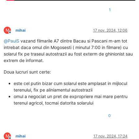
1
M
mihai
17 nov. 2024, 12:06
Deconectat
@
PaulS
vazand filmarile A7 dintre Bacau si Pascani m-am tot
intrebat daca omul din Mogosesti ( minutul 7:00 in filmare) cu
solarul fix pe traseul autostrazii au fost exterm de ghinionist sau
extrem de informat.
Doua lucruri sunt certe:
este cel putin bizar cum solarul este amplasat in mijlocul
terenului, fix pe aliniamentul autostrazii
omul a negociat un pret de expropriere mai mare pentru
terenul agricol, tocmai datorita solarului
0
M
mihai
17 nov. 2024, 17:24