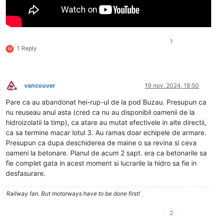
1
1 Reply
M
vancouver
19 nov. 2024, 18:50
Deconectat
Pare ca au abandonat hei-rup-ul de la pod Buzau. Presupun ca
nu reuseau anul asta (cred ca nu au disponibil oamenii de la
hidroizolatii la timp), ca atare au mutat efectivele in alte directii,
ca sa termine macar lotul 3. Au ramas doar echipele de armare.
Presupun ca dupa deschiderea de maine o sa revina si ceva
oameni la betonare. Planul de acum 2 sapt. era ca betonarile sa
fie complet gata in acest moment si lucrarile la hidro sa fie in
desfasurare.
Railway fan. But motorways have to be done first!
2