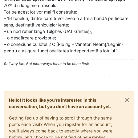
70% din lungimea traseului.
Tot pe acest lot vor mai fi construite:
– 16 tuneluri, dintre care 5 vor avea o a treia bandă pe fiecare
sens, destinată vehiculelor lente;
– un nod rutier lângă Tulgheș (UAT Grințieș);
– o descărcare provizorie;
– o conexiune cu lotul 2 C (Pipirig – Vânători Neamț/Leghin)
pentru a asigura funcționalitatea independentă a lotului."
Railway fan. But motorways have to be done first!
1
Hello! It looks like you're interested in this
conversation, but you don't have an account yet.
Getting fed up of having to scroll through the same
posts each visit? When you register for an account,
you'll always come back to exactly where you were
before, and choose to be notified of new replies