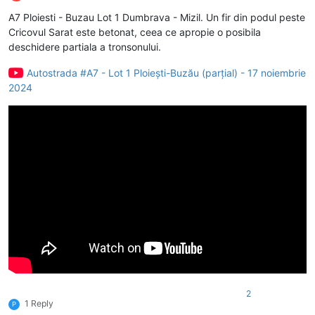
Deconectat
A7 Ploiesti - Buzau Lot 1 Dumbrava - Mizil. Un fir din podul peste
Cricovul Sarat este betonat, ceea ce apropie o posibila
deschidere partiala a tronsonului.
Autostrada #A7 - Lot 1 Ploiești-Buzău (parțial) - 17 noiembrie
2024
2
1 Reply
P