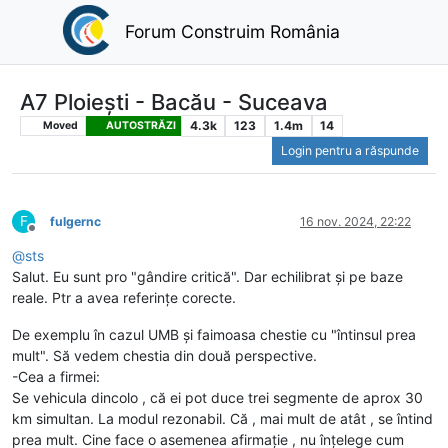
Forum Construim România
A7 Ploiești - Bacău - Suceava
4.3k
123
1.4m
14
Moved
AUTOSTRĂZI
Login pentru a răspunde
F
fulgernc
16 nov. 2024, 22:22
Deconectat
@
sts
Salut. Eu sunt pro "gândire critică". Dar echilibrat și pe baze
reale. Ptr a avea referințe corecte.
De exemplu în cazul UMB și faimoasa chestie cu "întinsul prea
mult". Să vedem chestia din două perspective.
-Cea a firmei:
Se vehicula dincolo , că ei pot duce trei segmente de aprox 30
km simultan. La modul rezonabil. Că , mai mult de atât , se întind
prea mult. Cine face o asemenea afirmație , nu înțelege cum