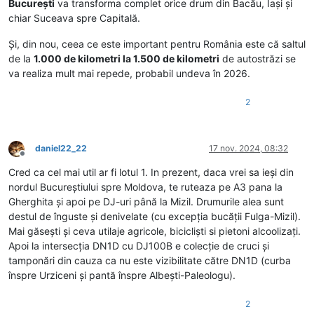
București
va transforma complet orice drum din Bacău, Iași și
chiar Suceava spre Capitală.
Și, din nou, ceea ce este important pentru România este că saltul
de la
1.000 de kilometri la 1.500 de kilometri
de autostrăzi se
va realiza mult mai repede, probabil undeva în 2026.
2
daniel22_22
17 nov. 2024, 08:32
Deconectat
Cred ca cel mai util ar fi lotul 1. In prezent, daca vrei sa ieși din
nordul Bucureștiului spre Moldova, te ruteaza pe A3 pana la
Gherghita și apoi pe DJ-uri până la Mizil. Drumurile alea sunt
destul de înguste și denivelate (cu excepția bucății Fulga-Mizil).
Mai găsești și ceva utilaje agricole, bicicliști si pietoni alcoolizați.
Apoi la intersecția DN1D cu DJ100B e colecție de cruci și
tamponări din cauza ca nu este vizibilitate către DN1D (curba
înspre Urziceni și pantă înspre Albești-Paleologu).
2