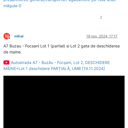
măgula-0
2
M
mihai
19 nov. 2024, 17:17
Deconectat
A7 Buzau - Focsani Lot 1 (partial) si Lot 2 gata de deschiderea
de maine.
Autostrada A7 - Buzău - Focșani, Lot 2, DESCHIDERE
MÂINE+Lot 1 deschidere PARȚIALĂ, UMB [19.11.2024]