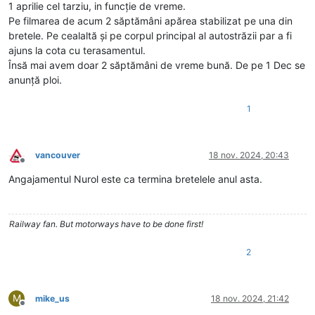
1 aprilie cel tarziu, in funcție de vreme.
Pe filmarea de acum 2 săptămâni apărea stabilizat pe una din
bretele. Pe cealaltă și pe corpul principal al autostrăzii par a fi
ajuns la cota cu terasamentul.
Însă mai avem doar 2 săptămâni de vreme bună. De pe 1 Dec se
anunță ploi.
1
vancouver
18 nov. 2024, 20:43
Deconectat
Angajamentul Nurol este ca termina bretelele anul asta.
Railway fan. But motorways have to be done first!
2
M
mike_us
18 nov. 2024, 21:42
Deconectat