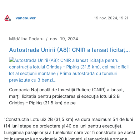
vancouver
19 nov. 2024, 19:21
Deconectat
Mădălina Podaru / nov. 19, 2024
Autostrada Unirii (A8): CNIR a lansat licitația pentru construcția lotului Grințieș – Pipirig (31,5 km), cel mai dificil lot al secțiunii montane / Prima autostradă cu tuneluri prevăzute cu 3 benzi...
Compania Națională de Investiții Rutiere (CNIR) a lansat,
marți, licitația pentru proiectarea și execuția lotului 2 B
Grințieș – Pipirig (31,5 km) de pe
"Construcția Lotului2 2B (31,5 km) va dura maximum 54 de luni
(14 luni etapa de proiectare și 40 de luni pentru execuție).
Lungimea pasajelor și a tunelurilor care vor fi construite pe acest
lot însumează aproximativ 20 kilometri și reprezintă aproape