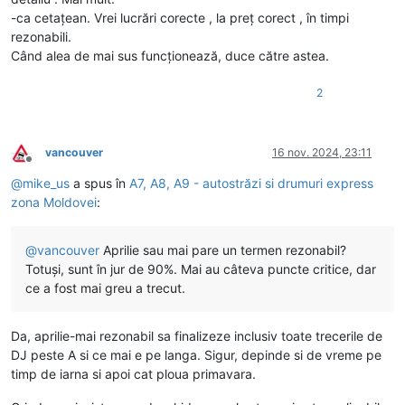
-ca cetațean. Vrei lucrări corecte , la preț corect , în timpi
rezonabili.
Când alea de mai sus funcționează, duce către astea.
2
vancouver
16 nov. 2024, 23:11
Deconectat
@
mike_us
a spus în
A7, A8, A9 - autostrăzi si drumuri express
zona Moldovei
:
@
vancouver
Aprilie sau mai pare un termen rezonabil?
Totuși, sunt în jur de 90%. Mai au câteva puncte critice, dar
ce a fost mai greu a trecut.
Da, aprilie-mai rezonabil sa finalizeze inclusiv toate trecerile de
DJ peste A si ce mai e pe langa. Sigur, depinde si de vreme pe
timp de iarna si apoi cat ploua primavara.