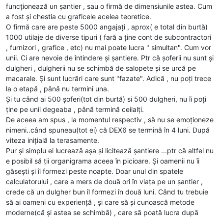
funcționează un șantier , sau o firmă de dimensiunile astea. Cum
a fost și chestia cu graficele acelea teoretice.
O firmă care are peste 5000 angajați , aprox( e total din burtă)
1000 utilaje de diverse tipuri ( fară a ține cont de subcontractori
, furnizori , grafice , etc) nu mai poate lucra " simultan". Cum vor
unii. Ci are nevoie de întindere și șantiere. Ptr că șoferii nu sunt și
dulgheri , dulgherii nu se schimbă de salopete și se urcă pe
macarale. Și sunt lucrări care sunt "fazate". Adică , nu poți trece
la o etapă , până nu termini una.
Și tu când ai 500 șoferi(tot din burtă) si 500 dulgheri, nu îi poți
ține pe unii degeaba , până termină ceilalți.
De aceea am spus , la momentul respectiv , să nu se emoționeze
nimeni..când spuneau(tot ei) că DEX6 se termină în 4 luni. După
viteza inițială la terasamente.
Pur și simplu ei lucrează așa și licitează șantiere ...ptr că altfel nu
e posibil să ții organigrama aceea în picioare. Și oamenii nu îi
găsești și îi formezi peste noapte. Doar unul din spatele
calculatorului , care a mers de două ori în viața pe un șantier ,
crede că un dulgher bun îl formezi în două luni. Când tu trebuie
să ai oameni cu experiență , și care să și cunoască metode
moderne(că și astea se schimbă) , care să poată lucra după