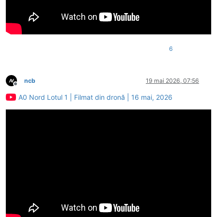
6
ncb
19 mai 2026, 07:56
Deconectat
A0 Nord Lotul 1 | Filmat din dronă | 16 mai, 2026