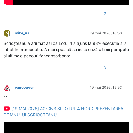
2
M
mike_us
19 mai 2026, 16:50
Deconectat
Scrioșteanu a afirmat azi că Lotul 4 a ajuns la 98% execuție și a
intrat în prerecepție. A mai spus că se instalează ultimii parapete
și ultimele panouri fonoabsorbante.
3
vancouver
19 mai 2026, 19:53
Deconectat
^^
[19 MAI 2026] A0-DN3 SI LOTUL 4 NORD PREZENTAREA
DOMNULUI SCRIOSTEANU.