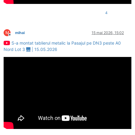
4
M
mihai
15 mai 2026, 15:02
Deconectat
S-a montat tablierul metalic la Pasajul pe DN3 peste A0
Nord Lot 3 🌉 | 15.05.2026