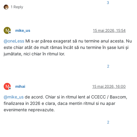
3
1 Reply
M
mike_us
15 mai 2026, 15:54
Deconectat
@
oneLess
Mi s-ar părea exagerat să nu termine anul acesta. Nu
este chiar atât de mult rămas încât să nu termine în șase luni și
jumătate, nici chiar în ritmul lor.
2
M
mihai
15 mai 2026, 16:00
Deconectat
@
mike_us
de acord. Chiar si in ritmul lent al CCECC / Baxcom,
finalizarea in 2026 e clara, daca mentin ritmul si nu apar
evenimente neprevazute.
2