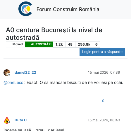
Forum Construim România
A0 centura București la nivel de
autostradă
1.2k
48
256.8k
6
Moved
AUTOSTRĂZI
Login pentru a răspunde
daniel22_22
15 mai 2026, 07:39
Deconectat
@
oneLess
: Exact. O sa mancam biscuiti de ne voi iesi pe ochi.
0
Duta C
15 mai 2026, 08:43
Deconectat
Începe sa iasă....greu , dar iese!