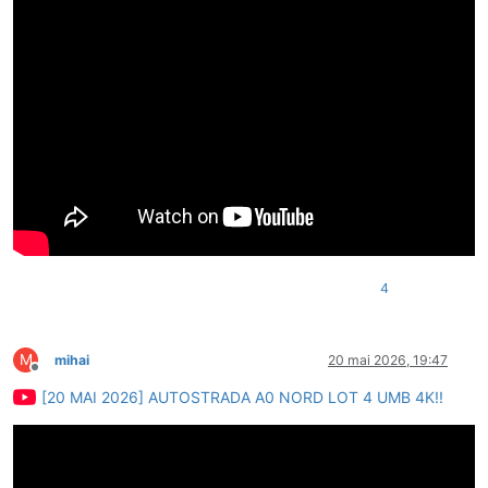
4
M
mihai
20 mai 2026, 19:47
Deconectat
[20 MAI 2026] AUTOSTRADA A0 NORD LOT 4 UMB 4K!!