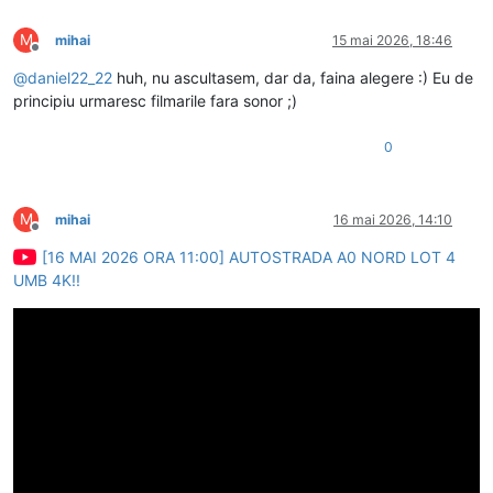
M
mihai
15 mai 2026, 18:46
Deconectat
@
daniel22_22
huh, nu ascultasem, dar da, faina alegere :) Eu de
principiu urmaresc filmarile fara sonor ;)
0
M
mihai
16 mai 2026, 14:10
Deconectat
[16 MAI 2026 ORA 11:00] AUTOSTRADA A0 NORD LOT 4
UMB 4K!!