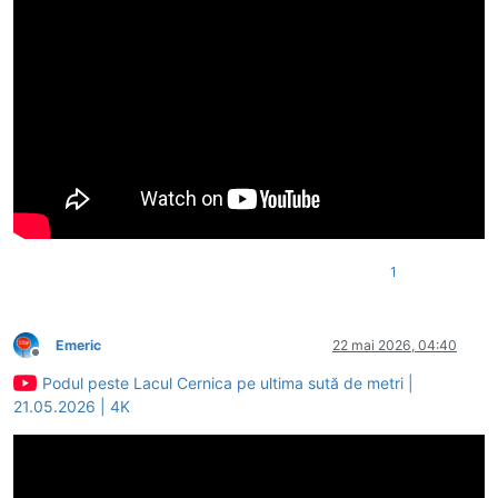
1
Emeric
22 mai 2026, 04:40
Deconectat
Podul peste Lacul Cernica pe ultima sută de metri |
21.05.2026 | 4K