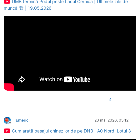
UMB termină Podul peste Lacul Cernica | Ultimele zile de
muncă 🏗️ | 19.05.2026
4
Emeric
20 mai 2026, 05:12
Deconectat
Cum arată pasajul chinezilor de pe DN3 | A0 Nord, Lotul 3