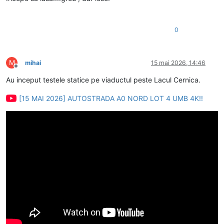
0
M
mihai
15 mai 2026, 14:46
Deconectat
Au inceput testele statice pe viaductul peste Lacul Cernica.
[15 MAI 2026] AUTOSTRADA A0 NORD LOT 4 UMB 4K!!