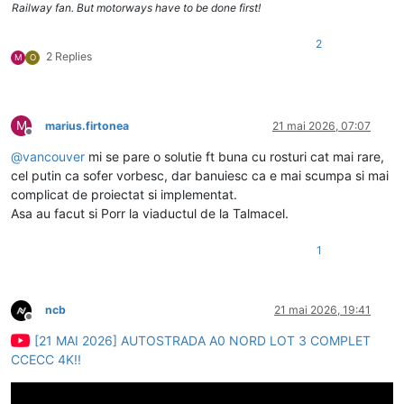
Railway fan. But motorways have to be done first!
2
2 Replies
M
O
M
marius.firtonea
21 mai 2026, 07:07
Deconectat
@
vancouver
mi se pare o solutie ft buna cu rosturi cat mai rare,
cel putin ca sofer vorbesc, dar banuiesc ca e mai scumpa si mai
complicat de proiectat si implementat.
Asa au facut si Porr la viaductul de la Talmacel.
1
ncb
21 mai 2026, 19:41
Deconectat
[21 MAI 2026] AUTOSTRADA A0 NORD LOT 3 COMPLET
CCECC 4K!!