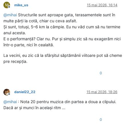
M
mike_us
15 mai 2026, 16:14
Deconectat
@
mihai
Structurile sunt aproape gata, terasamentele sunt în
multe părți la cotă, chiar cu ceva asfalt.
Și sunt, totuși, 5–6 km la câmpie. Eu nu văd cum să nu termine
anul acesta.
E o performanță? Clar nu. Pur și simplu zic să nu exagerăm nici
într-o parte, nici în cealaltă.
La vecini, eu zic că la sfârșitul săptămânii viitoare pot să cheme
pre recepția.
0
daniel22_22
15 mai 2026, 18:26
Deconectat
@
mihai
: Nota 20 pentru muzica din partea a doua a clipului.
Dacă ar și munci în același ritm …
0