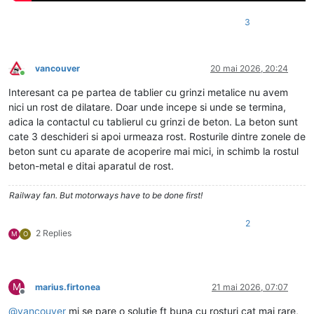
3
vancouver
20 mai 2026, 20:24
Conectat
Interesant ca pe partea de tablier cu grinzi metalice nu avem
nici un rost de dilatare. Doar unde incepe si unde se termina,
adica la contactul cu tablierul cu grinzi de beton. La beton sunt
cate 3 deschideri si apoi urmeaza rost. Rosturile dintre zonele de
beton sunt cu aparate de acoperire mai mici, in schimb la rostul
beton-metal e ditai aparatul de rost.
Railway fan. But motorways have to be done first!
2
2 Replies
M
O
M
marius.firtonea
21 mai 2026, 07:07
Deconectat
@
vancouver
mi se pare o solutie ft buna cu rosturi cat mai rare,