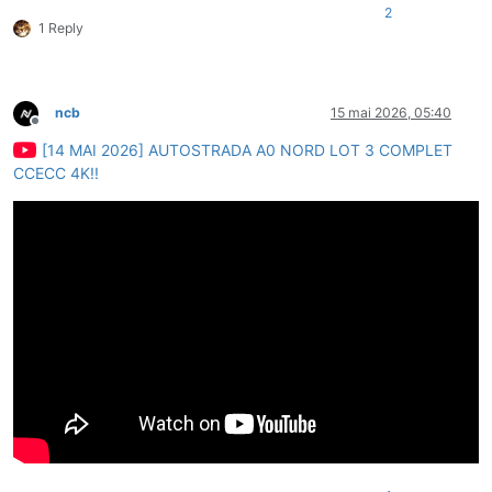
2
1 Reply
ncb
15 mai 2026, 05:40
Deconectat
[14 MAI 2026] AUTOSTRADA A0 NORD LOT 3 COMPLET
CCECC 4K!!