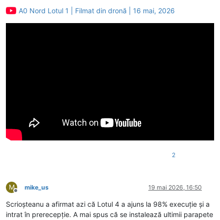
Deconectat
A0 Nord Lotul 1 | Filmat din dronă | 16 mai, 2026
2
M
mike_us
19 mai 2026, 16:50
Deconectat
Scrioșteanu a afirmat azi că Lotul 4 a ajuns la 98% execuție și a
intrat în prerecepție. A mai spus că se instalează ultimii parapete