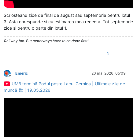
Scriosteanu zice de final de august sau septembrie pentru lotul
3. Asta corespunde si cu estimarea mea recenta. Tot septembrie
zice si pentru o parte din lotul 1.
Railway fan. But motorways have to be done first!
5
Emeric
20 mai 2026, 05:09
Deconectat
UMB termină Podul peste Lacul Cernica | Ultimele zile de
muncă 🏗️ | 19.05.2026