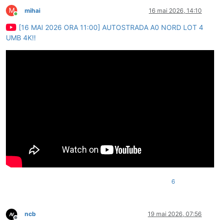
M
mihai
16 mai 2026, 14:10
Conectat
[16 MAI 2026 ORA 11:00] AUTOSTRADA A0 NORD LOT 4
UMB 4K!!
6
ncb
19 mai 2026, 07:56