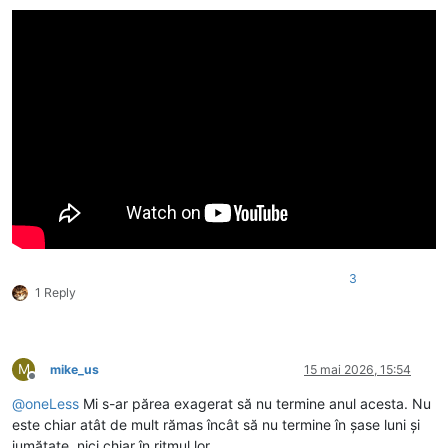
3
1 Reply
M
mike_us
15 mai 2026, 15:54
Deconectat
@
oneLess
Mi s-ar părea exagerat să nu termine anul acesta. Nu
este chiar atât de mult rămas încât să nu termine în șase luni și
jumătate, nici chiar în ritmul lor.