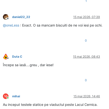
1
daniel22_22
15 mai 2026, 07:39
Deconectat
@
oneLess
: Exact. O sa mancam biscuiti de ne voi iesi pe ochi.
0
Duta C
15 mai 2026, 08:43
Deconectat
Începe sa iasă....greu , dar iese!
0
M
mihai
15 mai 2026, 14:46
Conectat
Au inceput testele statice pe viaductul peste Lacul Cernica.