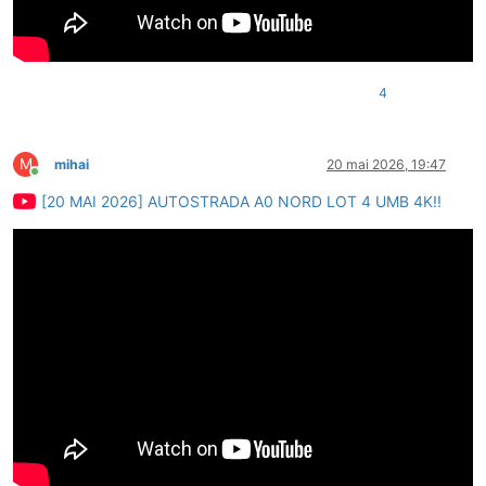
4
M
mihai
20 mai 2026, 19:47
Conectat
[20 MAI 2026] AUTOSTRADA A0 NORD LOT 4 UMB 4K!!