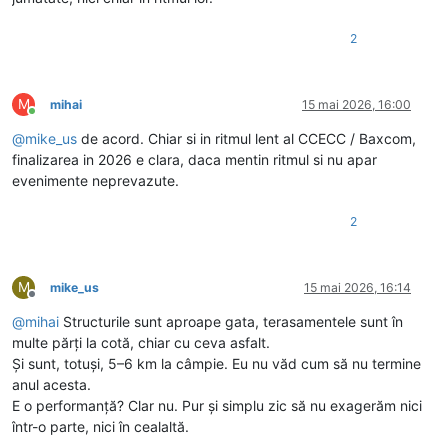
2
M
mihai
15 mai 2026, 16:00
Conectat
@
mike_us
de acord. Chiar si in ritmul lent al CCECC / Baxcom,
finalizarea in 2026 e clara, daca mentin ritmul si nu apar
evenimente neprevazute.
2
M
mike_us
15 mai 2026, 16:14
Deconectat
@
mihai
Structurile sunt aproape gata, terasamentele sunt în
multe părți la cotă, chiar cu ceva asfalt.
Și sunt, totuși, 5–6 km la câmpie. Eu nu văd cum să nu termine
anul acesta.
E o performanță? Clar nu. Pur și simplu zic să nu exagerăm nici
într-o parte, nici în cealaltă.