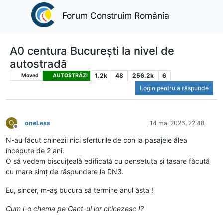
Forum Construim România
A0 centura București la nivel de
autostradă
1.2k
48
256.2k
6
Moved
AUTOSTRĂZI
Login pentru a răspunde
O
oneLess
14 mai 2026, 22:48
Deconectat
N-au făcut chinezii nici sferturile de con la pasajele ălea
începute de 2 ani.
O să vedem biscuițeală edificată cu pensetuța și tasare făcută
cu mare simț de răspundere la DN3.
Eu, sincer, m-aș bucura să termine anul ăsta !
Cum l-o chema pe Gant-ul lor chinezesc !?