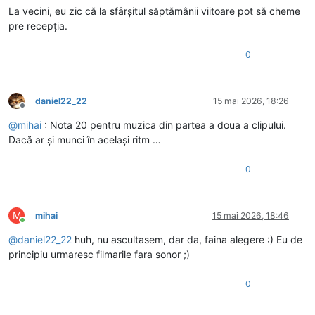
La vecini, eu zic că la sfârșitul săptămânii viitoare pot să cheme
pre recepția.
0
daniel22_22
15 mai 2026, 18:26
Deconectat
@
mihai
: Nota 20 pentru muzica din partea a doua a clipului.
Dacă ar și munci în același ritm …
0
M
mihai
15 mai 2026, 18:46
Conectat
@
daniel22_22
huh, nu ascultasem, dar da, faina alegere :) Eu de
principiu urmaresc filmarile fara sonor ;)
0