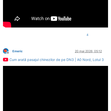
4
Emeric
20 mai 2026, 05:12
Deconectat
Cum arată pasajul chinezilor de pe DN3 | A0 Nord, Lotul 3