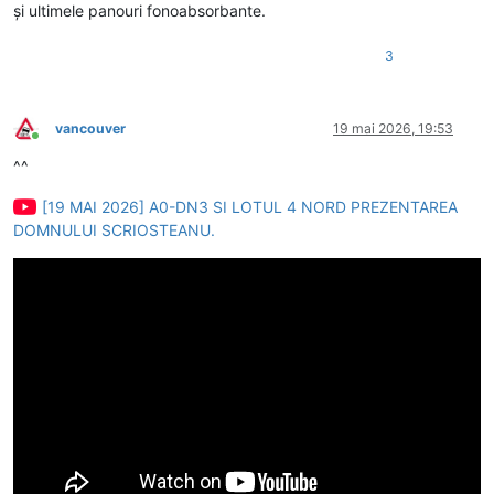
și ultimele panouri fonoabsorbante.
3
vancouver
19 mai 2026, 19:53
Conectat
^^
[19 MAI 2026] A0-DN3 SI LOTUL 4 NORD PREZENTAREA
DOMNULUI SCRIOSTEANU.