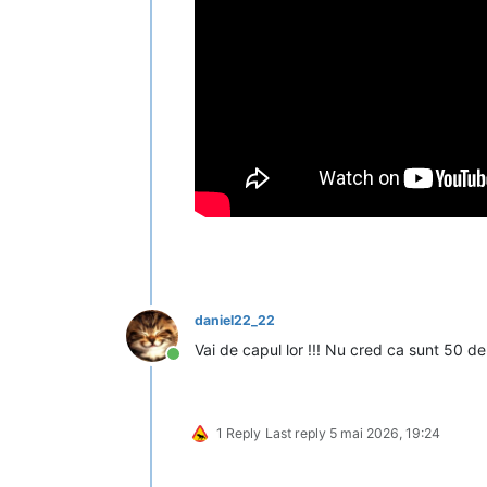
daniel22_22
Vai de capul lor !!! Nu cred ca sunt 50 de 
Conectat
1 Reply
Last reply
5 mai 2026, 19:24