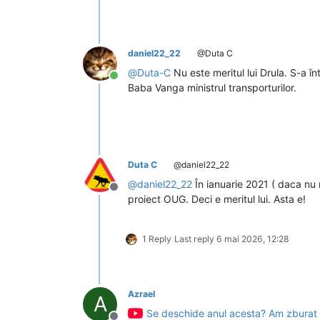
daniel22_22
@Duta C
@
Duta-C
Nu este meritul lui Drula. S-a în
Conectat
Baba Vanga ministrul transporturilor.
Duta C
@daniel22_22
@
daniel22_22
În ianuarie 2021 ( daca nu 
Deconectat
proiect OUG. Deci e meritul lui. Asta e!
1 Reply
Last reply
6 mai 2026, 12:28
Azrael
A
Se deschide anul acesta? Am zburat 