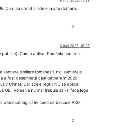
6 mai 2026, 12:28
E. Cum au urmat si altele in alte domenii.
2
6 mai 2026, 16:26
le publice). Cum a aplicat România concret:
 santiere similare romanesti, nici santierele
eză a fost desemnată câștigătoare în 2020.
clusiv China). Dar acele reguli NU se aplică
iva UE , Romania nu mai trebuia sa -si faca lege
a a deblocat legislativ ceea ce blocase PSD.
2