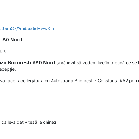
Ab95mG7/?mibextid=wwXIfr
𝟰 - 𝗔𝟬 𝗡𝗼𝗿𝗱
🇴🇪🇺
𝘁𝗿𝗮𝘇𝗶𝗶 𝗕𝘂𝗰𝘂𝗿𝗲𝘀𝘁𝗶 #𝗔𝟬 𝗡𝗼𝗿𝗱 și vă invit să vedem live împreună
ecepție.
d va face face legătura cu Autostrada București - Constanța #A2 prin n
că le-a dat viteză la chinezi!