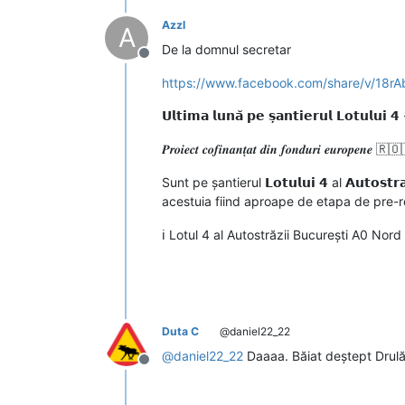
Azzl
A
De la domnul secretar
Deconectat
https://www.facebook.com/share/v/18r
𝗨𝗹𝘁𝗶𝗺𝗮 𝗹𝘂𝗻𝗮̆ 𝗽𝗲 𝘀̦𝗮𝗻𝘁𝗶𝗲𝗿𝘂𝗹 𝗟𝗼𝘁𝘂𝗹𝘂𝗶 
𝑷𝒓𝒐𝒊𝒆𝒄𝒕 𝒄𝒐𝒇𝒊𝒏𝒂𝒏𝒕̦𝒂𝒕 𝒅𝒊𝒏 𝒇𝒐𝒏𝒅𝒖𝒓𝒊 𝒆𝒖𝒓𝒐𝒑𝒆𝒏𝒆 
Sunt pe șantierul 𝗟𝗼𝘁𝘂𝗹𝘂𝗶 𝟰 al 𝗔𝘂𝘁𝗼𝘀
acestuia fiind aproape de etapa de pre-r
ℹ️ Lotul 4 al Autostrăzii București A0 Nor
Duta C
@daniel22_22
@
daniel22_22
Daaaa. Băiat deștept Drulă 
Deconectat