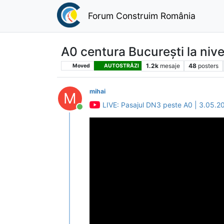
Forum Construim România
A0 centura București la niv
1.2k
mesaje
48
posters
Moved
AUTOSTRĂZI
mihai
M
LIVE: Pasajul DN3 peste A0 | 3.05.2
Conectat