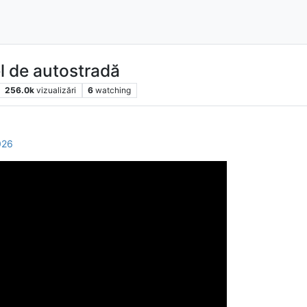
el de autostradă
256.0k
vizualizări
6
watching
026