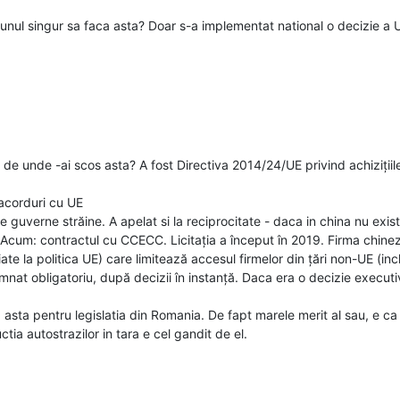
unul singur sa faca asta? Doar s-a implementat national o decizie a U
, de unde -ai scos asta? A fost Directiva 2014/24/UE privind achiziții
 acorduri cu UE
 guverne străine. A apelat si la reciprocitate - daca in china nu exista
. Acum: contractul cu CCECC. Licitația a început în 2019. Firma chin
iate la politica UE) care limitează accesul firmelor din țări non-UE (in
emnat obligatoriu, după decizii în instanță. Daca era o decizie execut
a asta pentru legislatia din Romania. De fapt marele merit al sau, e c
ia autostrazilor in tara e cel gandit de el.