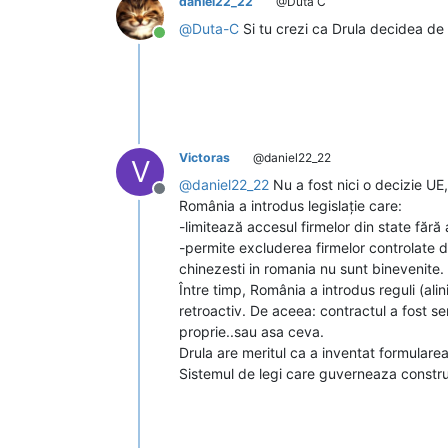
daniel22_22
@Duta C
@
Duta-C
Si tu crezi ca Drula decidea de 
Conectat
Victoras
@daniel22_22
V
@
daniel22_22
Nu a fost nici o decizie UE
Deconectat
România a introdus legislație care:
-limitează accesul firmelor din state fără
-permite excluderea firmelor controlate de
chinezesti in romania nu sunt binevenite
Între timp, România a introdus reguli (alin
retroactiv. De aceea: contractul a fost s
proprie..sau asa ceva.
Drula are meritul ca a inventat formulare
Sistemul de legi care guverneaza construct