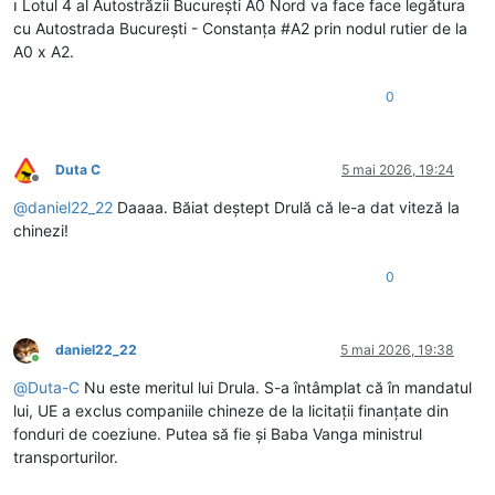
ℹ️ Lotul 4 al Autostrăzii București A0 Nord va face face legătura
cu Autostrada București - Constanța #A2 prin nodul rutier de la
A0 x A2.
0
Duta C
5 mai 2026, 19:24
Deconectat
@
daniel22_22
Daaaa. Băiat deștept Drulă că le-a dat viteză la
chinezi!
0
daniel22_22
5 mai 2026, 19:38
Conectat
@
Duta-C
Nu este meritul lui Drula. S-a întâmplat că în mandatul
lui, UE a exclus companiile chineze de la licitații finanțate din
fonduri de coeziune. Putea să fie și Baba Vanga ministrul
transporturilor.