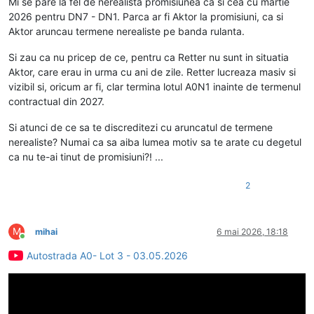
Mi se pare la fel de nerealista promisiunea ca si cea cu martie
2026 pentru DN7 - DN1. Parca ar fi Aktor la promisiuni, ca si
Aktor aruncau termene nerealiste pe banda rulanta.
Si zau ca nu pricep de ce, pentru ca Retter nu sunt in situatia
Aktor, care erau in urma cu ani de zile. Retter lucreaza masiv si
vizibil si, oricum ar fi, clar termina lotul A0N1 inainte de termenul
contractual din 2027.
Si atunci de ce sa te discreditezi cu aruncatul de termene
nerealiste? Numai ca sa aiba lumea motiv sa te arate cu degetul
ca nu te-ai tinut de promisiuni?! ...
2
M
mihai
6 mai 2026, 18:18
Conectat
Autostrada A0- Lot 3 - 03.05.2026