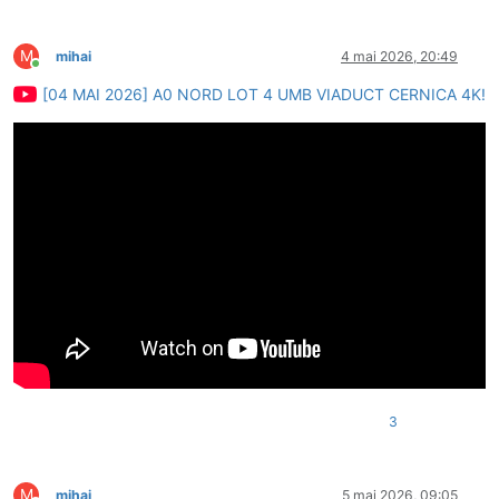
M
mihai
4 mai 2026, 20:49
Conectat
[04 MAI 2026] A0 NORD LOT 4 UMB VIADUCT CERNICA 4K!
3
M
mihai
5 mai 2026, 09:05