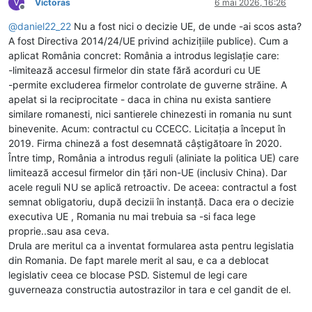
V
Victoras
6 mai 2026, 16:26
Deconectat
@
daniel22_22
Nu a fost nici o decizie UE, de unde -ai scos asta?
A fost Directiva 2014/24/UE privind achizițiile publice). Cum a
aplicat România concret: România a introdus legislație care:
-limitează accesul firmelor din state fără acorduri cu UE
-permite excluderea firmelor controlate de guverne străine. A
apelat si la reciprocitate - daca in china nu exista santiere
similare romanesti, nici santierele chinezesti in romania nu sunt
binevenite. Acum: contractul cu CCECC. Licitația a început în
2019. Firma chineză a fost desemnată câștigătoare în 2020.
Între timp, România a introdus reguli (aliniate la politica UE) care
limitează accesul firmelor din țări non-UE (inclusiv China). Dar
acele reguli NU se aplică retroactiv. De aceea: contractul a fost
semnat obligatoriu, după decizii în instanță. Daca era o decizie
executiva UE , Romania nu mai trebuia sa -si faca lege
proprie..sau asa ceva.
Drula are meritul ca a inventat formularea asta pentru legislatia
din Romania. De fapt marele merit al sau, e ca a deblocat
legislativ ceea ce blocase PSD. Sistemul de legi care
guverneaza constructia autostrazilor in tara e cel gandit de el.