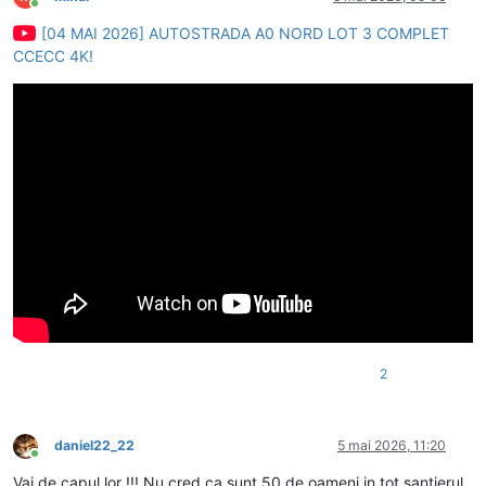
Conectat
[04 MAI 2026] AUTOSTRADA A0 NORD LOT 3 COMPLET
CCECC 4K!
2
daniel22_22
5 mai 2026, 11:20
Conectat
Vai de capul lor !!! Nu cred ca sunt 50 de oameni in tot santierul.