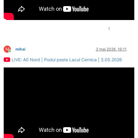
1
M
mihai
3 mai 2026, 16:11
Conectat
LIVE: A0 Nord | Podul peste Lacul Cernica | 3.05.2026