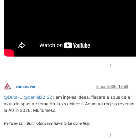
2
vancouver
6 mai 2026, 19:58
Deconectat
@
Duta-C
@
daniel22_22
: am înțeles ideea, fiecare a spus ce a
avut de spus pe tema drula vs chinezii. Acum va rog sa revenim
la A0 în 2026. Mulțumesc.
Railway fan. But motorways have to be done first!
3