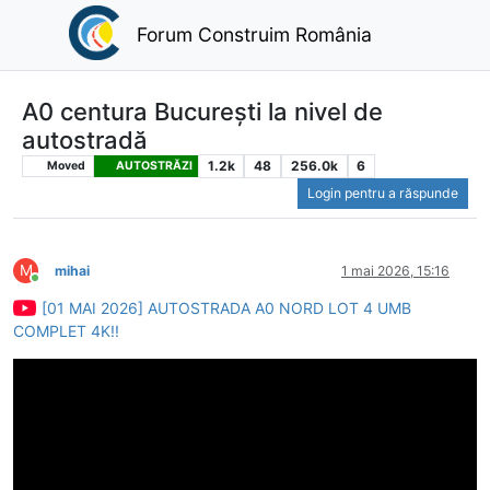
Forum Construim România
A0 centura București la nivel de
autostradă
1.2k
48
256.0k
6
Moved
AUTOSTRĂZI
Login pentru a răspunde
M
mihai
1 mai 2026, 15:16
Conectat
[01 MAI 2026] AUTOSTRADA A0 NORD LOT 4 UMB
COMPLET 4K!!