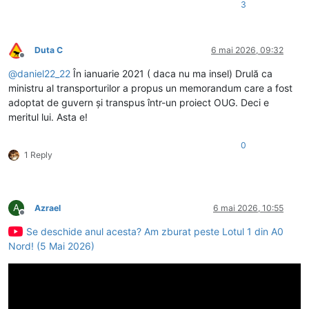
3
Duta C
6 mai 2026, 09:32
Deconectat
@
daniel22_22
În ianuarie 2021 ( daca nu ma insel) Drulă ca
ministru al transporturilor a propus un memorandum care a fost
adoptat de guvern și transpus într-un proiect OUG. Deci e
meritul lui. Asta e!
0
1 Reply
A
Azrael
6 mai 2026, 10:55
Deconectat
Se deschide anul acesta? Am zburat peste Lotul 1 din A0
Nord! (5 Mai 2026)