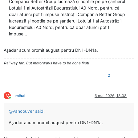
Compania Retter Group lucrează și nopțile pe pe șantierul
Lotului 1 al Autostrăzii Bucureștiului A0 Nord, pentru că
doar atunci pot fi impuse restricții Compania Retter Group
lucrează și nopțile pe pe șantierul Lotului 1 al Autostrăzii
Bucureștiului A0 Nord, pentru că doar atunci pot fi
impuse...
Așadar acum promit august pentru DN1-DN1a.
Railway fan. But motorways have to be done first!
2
M
mihai
6 mai 2026, 18:08
Conectat
@
vancouver
said
:
Așadar acum promit august pentru DN1-DN1a.