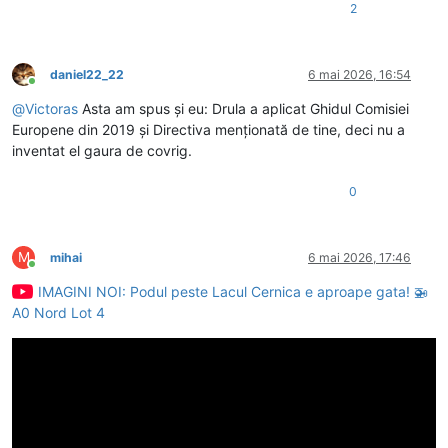
2
daniel22_22
6 mai 2026, 16:54
Conectat
@
Victoras
Asta am spus și eu: Drula a aplicat Ghidul Comisiei
Europene din 2019 și Directiva menționată de tine, deci nu a
inventat el gaura de covrig.
0
M
mihai
6 mai 2026, 17:46
Conectat
IMAGINI NOI: Podul peste Lacul Cernica e aproape gata! 🚁
A0 Nord Lot 4