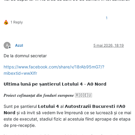
1
1 Reply
A
Azzl
5 mai 2026, 18:19
Deconectat
De la domnul secretar
https://www.facebook.com/share/v/18rAb95mG7/?
mibextid=wwXIfr
𝗨𝗹𝘁𝗶𝗺𝗮 𝗹𝘂𝗻𝗮̆ 𝗽𝗲 𝘀̦𝗮𝗻𝘁𝗶𝗲𝗿𝘂𝗹 𝗟𝗼𝘁𝘂𝗹𝘂𝗶 𝟰 - 𝗔𝟬 𝗡𝗼𝗿𝗱
𝑷𝒓𝒐𝒊𝒆𝒄𝒕 𝒄𝒐𝒇𝒊𝒏𝒂𝒏𝒕̦𝒂𝒕 𝒅𝒊𝒏 𝒇𝒐𝒏𝒅𝒖𝒓𝒊 𝒆𝒖𝒓𝒐𝒑𝒆𝒏𝒆 🇷🇴🇪🇺
Sunt pe șantierul 𝗟𝗼𝘁𝘂𝗹𝘂𝗶 𝟰 al 𝗔𝘂𝘁𝗼𝘀𝘁𝗿𝗮𝘇𝗶𝗶 𝗕𝘂𝗰𝘂𝗿𝗲𝘀𝘁𝗶 #𝗔𝟬
𝗡𝗼𝗿𝗱 și vă invit să vedem live împreună ce se lucrează și ce mai
este de executat, stadiul fizic al acestuia fiind aproape de etapa
de pre-recepție.