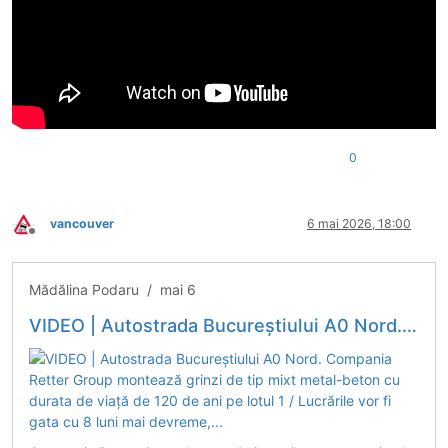
0
vancouver
6 mai 2026, 18:00
Deconectat
Mădălina Podaru / mai 6
VIDEO | Autostrada Bucureștiului A0 Nord. Compania Retter Group montează grinzi de tip mixt metal-beton cu durata de viață de 120 de ani pe lotul 1 / Lucrările vor fi gata cu 8 luni mai devreme,...