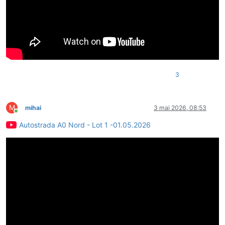
3
M
mihai
3 mai 2026, 08:53
Conectat
Autostrada A0 Nord - Lot 1 -01.05.2026