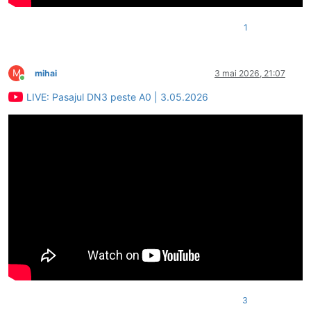
1
M
mihai
3 mai 2026, 21:07
Conectat
LIVE: Pasajul DN3 peste A0 | 3.05.2026
3