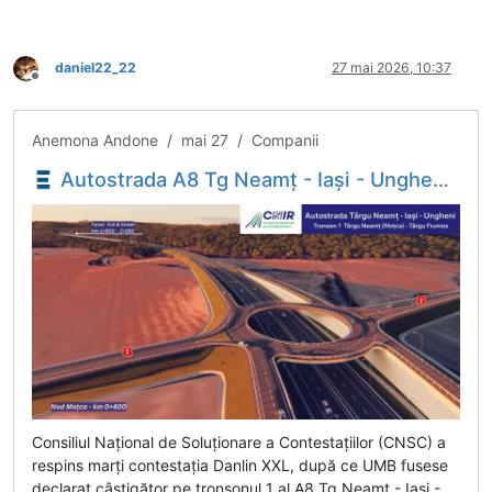
daniel22_22
27 mai 2026, 10:37
Deconectat
Anemona Andone / mai 27 / Companii
Autostrada A8 Tg Neamț - Iași - Ungheni: CNIR poate semna cu Umbrărescu contractul pentru tronsonul 1 - Economica.net
Consiliul Național de Soluționare a Contestațiilor (CNSC) a
respins marți contestația Danlin XXL, după ce UMB fusese
declarat câștigător pe tronsonul 1 al A8 Tg Neamț - Iași -