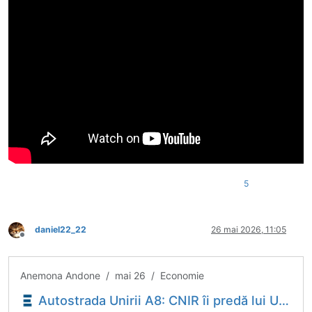
5
daniel22_22
26 mai 2026, 11:05
Deconectat
Anemona Andone / mai 26 / Economie
Autostrada Unirii A8: CNIR îi predă lui Umbrărescu încă un amplasament: Grințieș - Pipirig, cel mai dificil lot - Economica.net