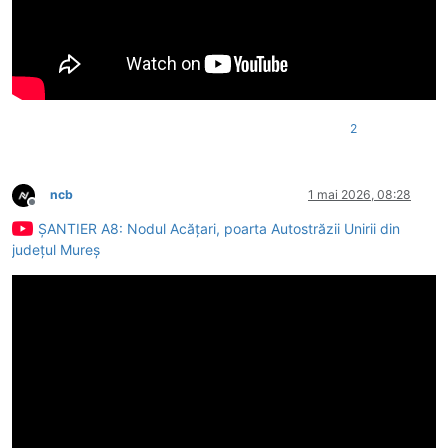
2
ncb
1 mai 2026, 08:28
Deconectat
ȘANTIER A8: Nodul Acățari, poarta Autostrăzii Unirii din
județul Mureș