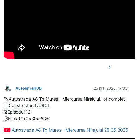
3
AutoInfraHUB
25 mai 2026, 17:03
Deconectat
🏷️Autostrada A8 Tg Mureș - Miercurea Nirajului, lot complet
👷‍♂️Constructor: NUROL
🎬Episodul 12
🕒Filmat în 25.05.2026
Autostrada A8 Tg Mureș - Miercurea Nirajului 25.05.2026