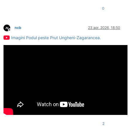
0
ncb
23 apr. 2026, 18:50
Deconectat
Imagini Podul peste Prut Ungheni-Zagarancea.
2