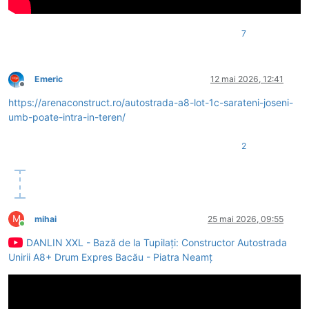
7
Emeric
12 mai 2026, 12:41
Deconectat
https://arenaconstruct.ro/autostrada-a8-lot-1c-sarateni-joseni-
umb-poate-intra-in-teren/
2
M
mihai
25 mai 2026, 09:55
Conectat
DANLIN XXL - Bază de la Tupilați: Constructor Autostrada
Unirii A8+ Drum Expres Bacău - Piatra Neamț