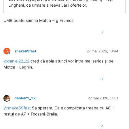
Ungheni, ca urmare a reevaluării ofertelor.
UMB poate semna Motca -Tg Frumos
3
S
snake69fast
27 mai 2026, 10:44
Deconectat
@
daniel22_22
cred că abia atunci vor intra mai serios și pe
Moțca - Leghin.
0
daniel22_22
27 mai 2026, 11:01
Deconectat
@
snake69fast
Sa speram. Ca e complicata treaba cu A8 +
restul de A7 + Focsani-Braila.
2