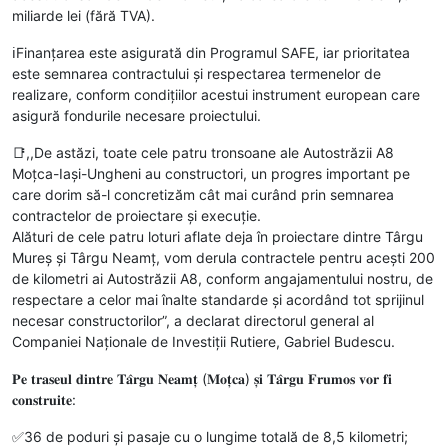
miliarde lei (fără TVA).
ℹ️Finanțarea este asigurată din Programul SAFE, iar prioritatea
este semnarea contractului și respectarea termenelor de
realizare, conform condițiilor acestui instrument european care
asigură fondurile necesare proiectului.
📑,,De astăzi, toate cele patru tronsoane ale Autostrăzii A8
Moțca-Iași-Ungheni au constructori, un progres important pe
care dorim să-l concretizăm cât mai curând prin semnarea
contractelor de proiectare și execuție.
Alături de cele patru loturi aflate deja în proiectare dintre Târgu
Mureș și Târgu Neamț, vom derula contractele pentru acești 200
de kilometri ai Autostrăzii A8, conform angajamentului nostru, de
respectare a celor mai înalte standarde și acordând tot sprijinul
necesar constructorilor”, a declarat directorul general al
Companiei Naționale de Investiții Rutiere, Gabriel Budescu.
𝐏𝐞 𝐭𝐫𝐚𝐬𝐞𝐮𝐥 𝐝𝐢𝐧𝐭𝐫𝐞 𝐓𝐚̂𝐫𝐠𝐮 𝐍𝐞𝐚𝐦𝐭̦ (𝐌𝐨𝐭̦𝐜𝐚) 𝐬̦𝐢 𝐓𝐚̂𝐫𝐠𝐮 𝐅𝐫𝐮𝐦𝐨𝐬 𝐯𝐨𝐫 𝐟𝐢
𝐜𝐨𝐧𝐬𝐭𝐫𝐮𝐢𝐭𝐞:
✅36 de poduri și pasaje cu o lungime totală de 8,5 kilometri;