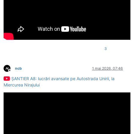
3
ncb
1 mai 2026, 07:46
Deconectat
ȘANTIER A8: lucrări avansate pe Autostrada Unirii, la
Miercurea Nirajului