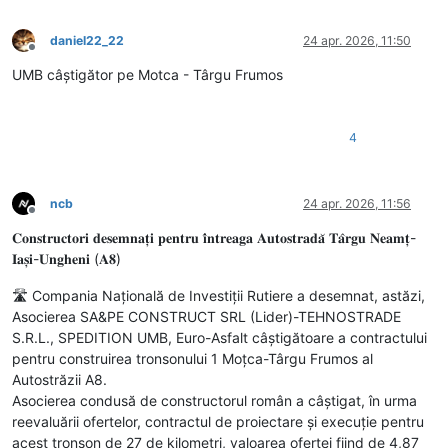
daniel22_22
24 apr. 2026, 11:50
Deconectat
UMB câștigător pe Motca - Târgu Frumos
4
ncb
24 apr. 2026, 11:56
Deconectat
𝐂𝐨𝐧𝐬𝐭𝐫𝐮𝐜𝐭𝐨𝐫𝐢 𝐝𝐞𝐬𝐞𝐦𝐧𝐚𝐭̦𝐢 𝐩𝐞𝐧𝐭𝐫𝐮 𝐢̂𝐧𝐭𝐫𝐞𝐚𝐠𝐚 𝐀𝐮𝐭𝐨𝐬𝐭𝐫𝐚𝐝𝐚̆ 𝐓𝐚̂𝐫𝐠𝐮 𝐍𝐞𝐚𝐦𝐭̦-
𝐈𝐚𝐬̦𝐢-𝐔𝐧𝐠𝐡𝐞𝐧𝐢 (𝐀𝟖)
🛣️ Compania Națională de Investiții Rutiere a desemnat, astăzi,
Asocierea SA&PE CONSTRUCT SRL (Lider)-TEHNOSTRADE
S.R.L., SPEDITION UMB, Euro-Asfalt câștigătoare a contractului
pentru construirea tronsonului 1 Moțca-Târgu Frumos al
Autostrăzii A8.
Asocierea condusă de constructorul român a câștigat, în urma
reevaluării ofertelor, contractul de proiectare și execuție pentru
acest tronson de 27 de kilometri, valoarea ofertei fiind de 4,87