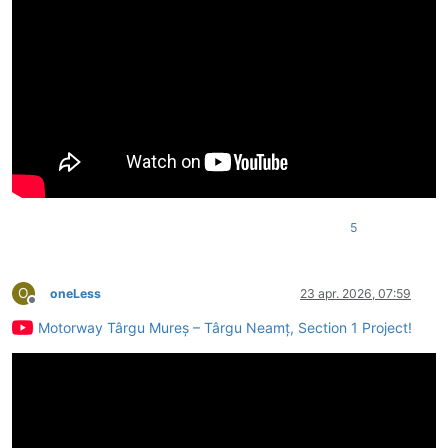
5
O
oneLess
23 apr. 2026, 07:59
Deconectat
Motorway Târgu Mureș – Târgu Neamț, Section 1 Project!