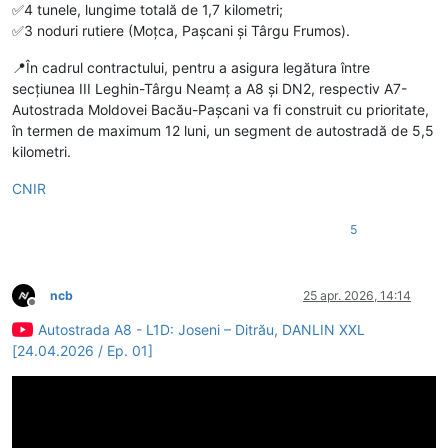
✅4 tunele, lungime totală de 1,7 kilometri;
✅3 noduri rutiere (Moțca, Pașcani și Târgu Frumos).
📍În cadrul contractului, pentru a asigura legătura între
secțiunea III Leghin-Târgu Neamț a A8 și DN2, respectiv A7-
Autostrada Moldovei Bacău-Pașcani va fi construit cu prioritate,
în termen de maximum 12 luni, un segment de autostradă de 5,5
kilometri.
CNIR
5
ncb
25 apr. 2026, 14:14
Deconectat
Autostrada A8 - L1D: Joseni – Ditrău, DANLIN XXL
[24.04.2026 / Ep. 01]