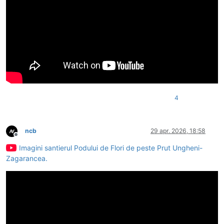
4
ncb
29 apr. 2026, 18:58
Deconectat
Imagini santierul Podului de Flori de peste Prut Ungheni-
Zagarancea.