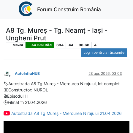
Forum Construim România
A8 Tg. Mureș - Tg. Neamț - Iași -
Ungheni Prut
694
44
98.6k
4
Moved
AUTOSTRĂZI
Login pentru a răspunde
AutoInfraHUB
23 apr. 2026, 03:03
Deconectat
🏷️Autostrada A8 Tg Mureș - Miercurea Nirajului, lot complet
👷‍♂️Constructor: NUROL
🎬Episodul 11
🕒Filmat în 21.04.2026
Autostrada A8 Tg Mureș - Miercurea Nirajului 21.04.2026