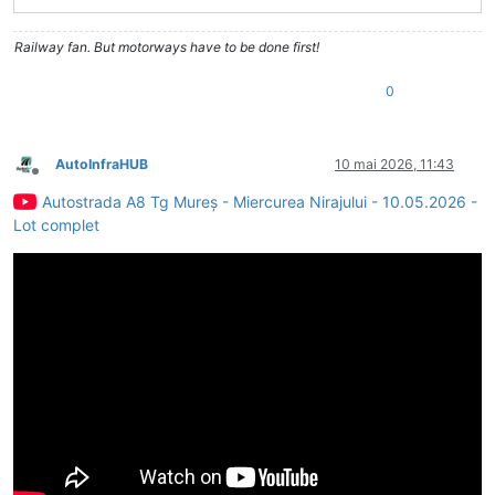
Railway fan. But motorways have to be done first!
0
AutoInfraHUB
10 mai 2026, 11:43
Deconectat
Autostrada A8 Tg Mureș - Miercurea Nirajului - 10.05.2026 -
Lot complet