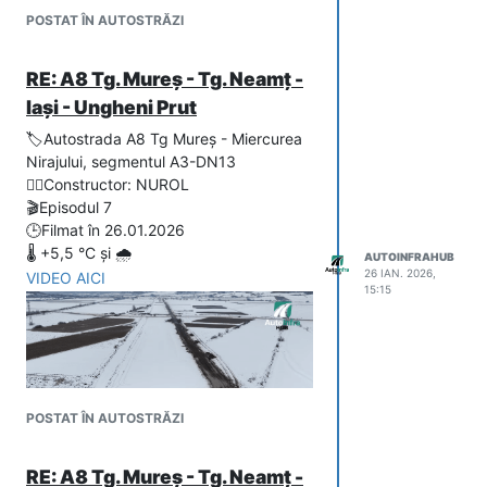
canal
de la KM 5+020. Asta arată
POSTAT ÎN AUTOSTRĂZI
focusul Nurol de a termina mai repede
această jumatate.
RE: A8 Tg. Mureș - Tg. Neamț -
Iași - Ungheni Prut
🏷️Autostrada A8 Tg Mureș - Miercurea
Nirajului, segmentul A3-DN13
👷‍♂️Constructor: NUROL
🎬Episodul 7
🕒Filmat în 26.01.2026
🌡️ +5,5 °C și 🌧️
AUTOINFRAHUB
26 IAN. 2026,
VIDEO AICI
15:15
POSTAT ÎN AUTOSTRĂZI
RE: A8 Tg. Mureș - Tg. Neamț -