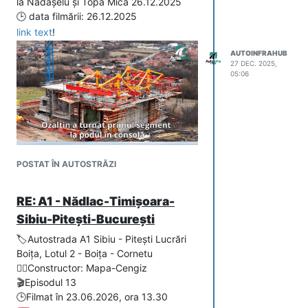
la Nădășelu și Topa Mică 26.12.2025
🕒 data filmării: 26.12.2025
link text
!
AUTOINFRAHUB
27 DEC. 2025,
05:06
POSTAT ÎN AUTOSTRĂZI
RE: A1 - Nădlac-Timișoara-
Sibiu-Pitești-București
🏷️Autostrada A1 Sibiu - Pitești Lucrări
Boița, Lotul 2 - Boița - Cornetu
👷‍♂️Constructor: Mapa-Cengiz
🎬Episodul 13
🕒Filmat în 23.06.2026, ora 13.30