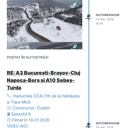
AUTOINFRAHUB
14 IAN. 2026,
16:19
POSTAT ÎN AUTOSTRĂZI
RE: A3 București-Brașov-Cluj
Napoca-Borș și A10 Sebeș-
Turda
🏷️ Viaductele ÖZALTIN de la Nădășelu
și Topa Mică
👷‍♂️ Constructor: Özaltin
🎬 Episodul 6
🕒 Filmat în 19.01.2026
AUTOINFRAHUB
VIDEO AICI
19 IAN. 2026,