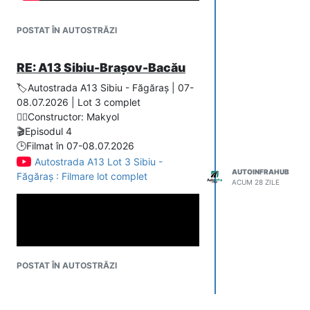
Atentie pentru cei care posteaza linkuri!
Vizualizarile embeded pe orice site
POSTAT ÎN AUTOSTRĂZI
exceptand Youtube nu se monetizeaza.
Recomandarea mea este sa puneti linkul
RE: A13 Sibiu-Brașov-Bacău
spre YT si eventual ceva poze!
🏷️Autostrada A13 Sibiu - Făgăraș | 07-
Multumesc!!!
08.07.2026 | Lot 3 complet
👷‍♂️Constructor: Makyol
🎬Episodul 4
🕒Filmat în 07-08.07.2026
Autostrada A13 Lot 3 Sibiu -
AUTOINFRAHUB
Făgăraș : Filmare lot complet
ACUM 28 ZILE
POSTAT ÎN AUTOSTRĂZI