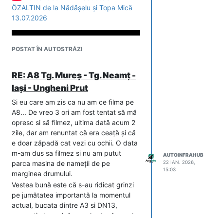
ÖZALTIN de la Nădășelu și Topa Mică
13.07.2026
POSTAT ÎN AUTOSTRĂZI
RE: A8 Tg. Mureș - Tg. Neamț -
Iași - Ungheni Prut
Si eu care am zis ca nu am ce filma pe
A8... De vreo 3 ori am fost tentat să mă
opresc si să filmez, ultima dată acum 2
zile, dar am renuntat că era ceață și că
e doar zăpadă cat vezi cu ochii. O data
m-am dus sa filmez si nu am putut
AUTOINFRAHUB
parca masina de nameții de pe
22 IAN. 2026,
15:03
marginea drumului.
Vestea bună este că s-au ridicat grinzi
pe jumătatea importantă la momentul
actual, bucata dintre A3 si DN13,
respectiv la
podul pe autostrada peste