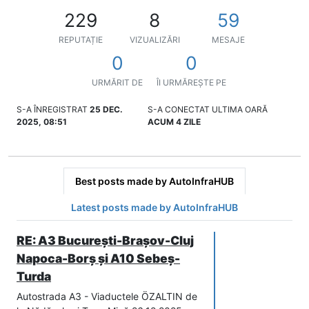
229
8
59
REPUTAȚIE
VIZUALIZĂRI
MESAJE
0
0
URMĂRIT DE
ÎI URMĂREȘTE PE
S-A ÎNREGISTRAT
25 DEC.
S-A CONECTAT ULTIMA OARĂ
2025, 08:51
ACUM 4 ZILE
Best posts made by AutoInfraHUB
Latest posts made by AutoInfraHUB
RE: A3 București-Brașov-Cluj
Napoca-Borș și A10 Sebeș-
Turda
Autostrada A3 - Viaductele ÖZALTIN de