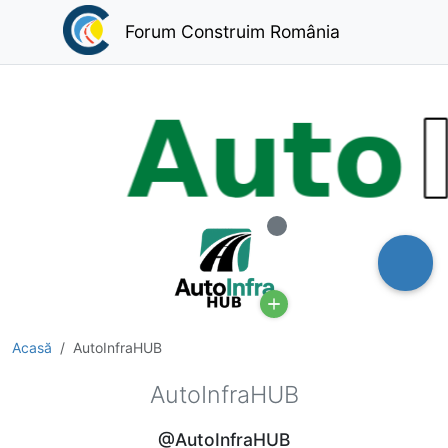
Forum Construim România
Deconectat
Acasă
AutoInfraHUB
AutoInfraHUB
@AutoInfraHUB