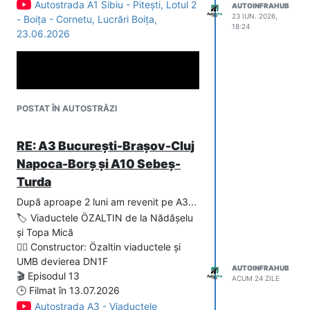
Autostrada A1 Sibiu - Pitești, Lotul 2
AUTOINFRAHUB
23 IUN. 2026,
- Boița - Cornetu, Lucrări Boița,
18:24
23.06.2026
POSTAT ÎN AUTOSTRĂZI
RE: A3 București-Brașov-Cluj
Napoca-Borș și A10 Sebeș-
Turda
După aproape 2 luni am revenit pe A3...
🏷️ Viaductele ÖZALTIN de la Nădășelu
și Topa Mică
👷‍♂️ Constructor: Özaltin viaductele și
UMB devierea DN1F
AUTOINFRAHUB
🎬 Episodul 13
ACUM 24 ZILE
🕒 Filmat în 13.07.2026
Autostrada A3 - Viaductele