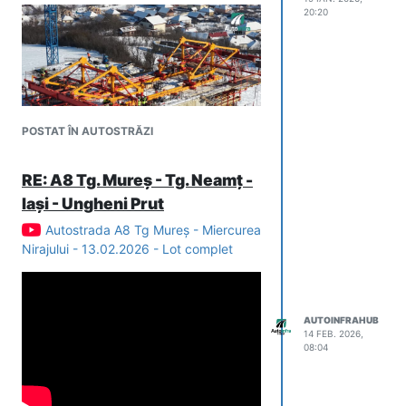
20:20
POSTAT ÎN AUTOSTRĂZI
RE: A8 Tg. Mureș - Tg. Neamț -
Iași - Ungheni Prut
Autostrada A8 Tg Mureș - Miercurea
Nirajului - 13.02.2026 - Lot complet
AUTOINFRAHUB
14 FEB. 2026,
08:04
!