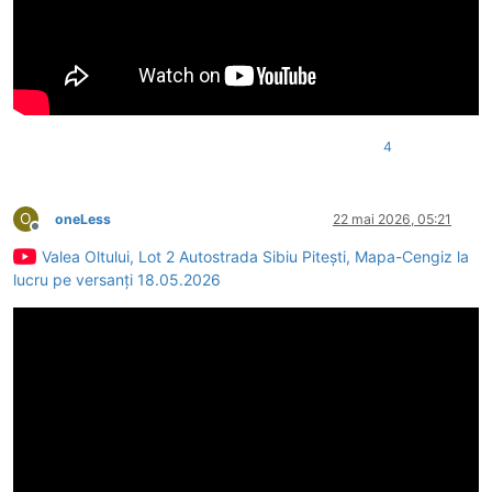
4
O
oneLess
22 mai 2026, 05:21
Deconectat
Valea Oltului, Lot 2 Autostrada Sibiu Pitești, Mapa-Cengiz la
lucru pe versanți 18.05.2026