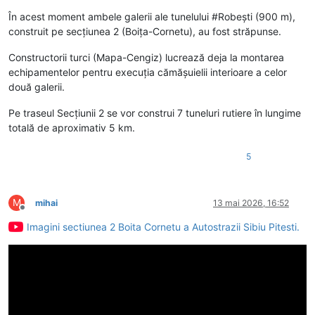
În acest moment ambele galerii ale tunelului #Robești (900 m),
construit pe secțiunea 2 (Boița-Cornetu), au fost străpunse.
Constructorii turci (Mapa-Cengiz) lucrează deja la montarea
echipamentelor pentru execuția cămășuielii interioare a celor
două galerii.
Pe traseul Secțiunii 2 se vor construi 7 tuneluri rutiere în lungime
totală de aproximativ 5 km.
5
M
mihai
13 mai 2026, 16:52
Deconectat
Imagini sectiunea 2 Boita Cornetu a Autostrazii Sibiu Pitesti.