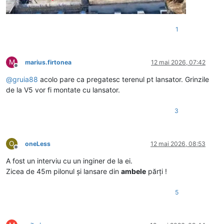
1
M
marius.firtonea
12 mai 2026, 07:42
Deconectat
@
gruia88
acolo pare ca pregatesc terenul pt lansator. Grinzile
de la V5 vor fi montate cu lansator.
3
O
oneLess
12 mai 2026, 08:53
Deconectat
A fost un interviu cu un inginer de la ei.
Zicea de 45m pilonul și lansare din
ambele
părți !
5