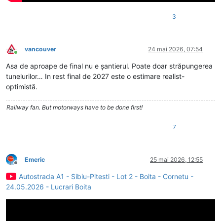
3
vancouver
24 mai 2026, 07:54
Conectat
Asa de aproape de final nu e șantierul. Poate doar străpungerea
tunelurilor… In rest final de 2027 este o estimare realist-
optimistă.
Railway fan. But motorways have to be done first!
7
Emeric
25 mai 2026, 12:55
Deconectat
Autostrada A1 - Sibiu-Pitesti - Lot 2 - Boita - Cornetu -
24.05.2026 - Lucrari Boita