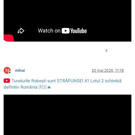
4
M
mihai
20 mai 2026, 11:18
Deconectat
Tunelurile Robești sunt STRĂPUNSE! A1 Lotul 2 schimbă
definitiv România 🇷🇴🔥