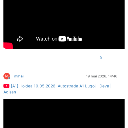
5
M
mihai
19 mai 2026, 14:46
Deconectat
[A1] Holdea 19.05.2026, Autostrada A1 Lugoj - Deva |
Adisan