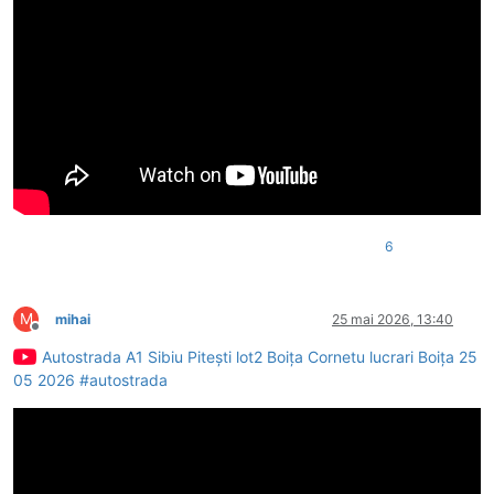
6
M
mihai
25 mai 2026, 13:40
Deconectat
Autostrada A1 Sibiu Pitești lot2 Boița Cornetu lucrari Boița 25
05 2026 #autostrada