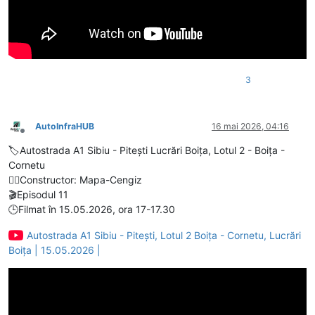
3
AutoInfraHUB
16 mai 2026, 04:16
Deconectat
🏷️Autostrada A1 Sibiu - Pitești Lucrări Boița, Lotul 2 - Boița -
Cornetu
👷‍♂️Constructor: Mapa-Cengiz
🎬Episodul 11
🕒Filmat în 15.05.2026, ora 17-17.30
Autostrada A1 Sibiu - Pitești, Lotul 2 Boița - Cornetu, Lucrări
Boița | 15.05.2026 |