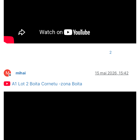
2
M
mihai
15 mai 2026, 15:42
Deconectat
A1 Lot 2 Boita Cornetu -zona Boita