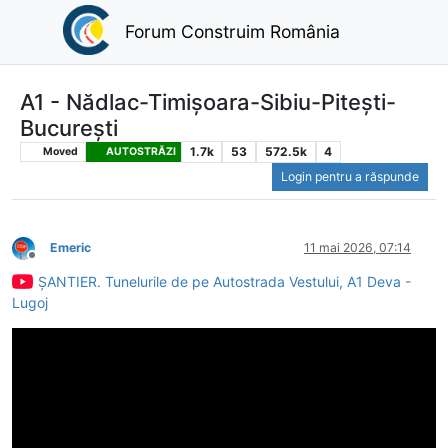
Forum Construim România
A1 - Nădlac-Timișoara-Sibiu-Pitești-
București
1.7k
53
572.5k
4
Moved
AUTOSTRĂZI
Login pentru a răspunde
Emeric
11 mai 2026, 07:14
Deconectat
ȘANTIER. Tunelurile de pe Autostrada Vestului, A1 Deva -
Lugoj