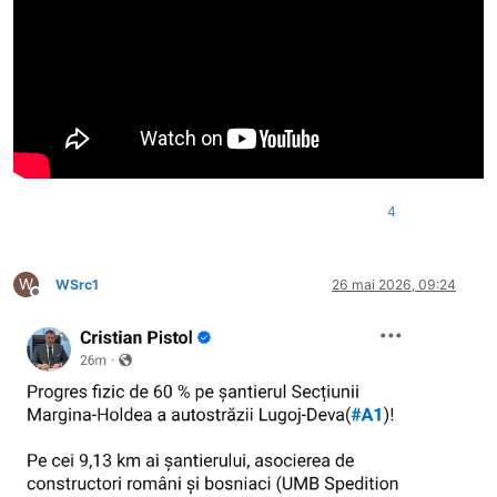
4
W
WSrc1
26 mai 2026, 09:24
Deconectat