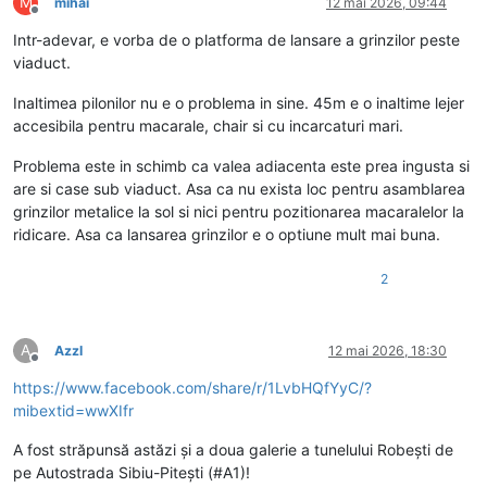
M
mihai
12 mai 2026, 09:44
Deconectat
Intr-adevar, e vorba de o platforma de lansare a grinzilor peste
viaduct.
Inaltimea pilonilor nu e o problema in sine. 45m e o inaltime lejer
accesibila pentru macarale, chair si cu incarcaturi mari.
Problema este in schimb ca valea adiacenta este prea ingusta si
are si case sub viaduct. Asa ca nu exista loc pentru asamblarea
grinzilor metalice la sol si nici pentru pozitionarea macaralelor la
ridicare. Asa ca lansarea grinzilor e o optiune mult mai buna.
2
A
Azzl
12 mai 2026, 18:30
Deconectat
https://www.facebook.com/share/r/1LvbHQfYyC/?
mibextid=wwXIfr
A fost străpunsă astăzi și a doua galerie a tunelului Robești de
pe Autostrada Sibiu-Pitești (#A1)!