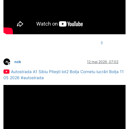
3
ncb
12 mai 2026, 07:02
Deconectat
Autostrada A1 Sibiu Pitești lot2 Boița Cornetu lucrări Boița 11
05 2026 #autostrada