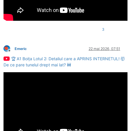
3
Emeric
22 mai 2026, 07:51
Deconectat
🏆 A1 Boița Lotul 2: Detaliul care a APRINS INTERNETUL! 🤯
De ce pare tunelul drept mai lat? 🚧