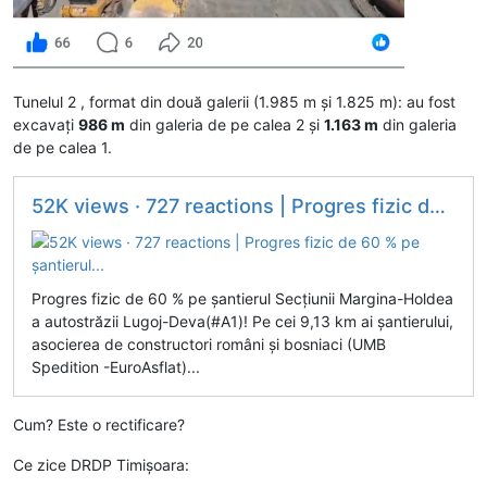
Tunelul 2 , format din două galerii (1.985 m și 1.825 m): au fost
excavați
986 m
din galeria de pe calea 2 și
1.163 m
din galeria
de pe calea 1.
52K views · 727 reactions | Progres fizic de 60 % pe șantierul...
Progres fizic de 60 % pe șantierul Secțiunii Margina-Holdea
a autostrăzii Lugoj-Deva(#A1)! Pe cei 9,13 km ai șantierului,
asocierea de constructori români și bosniaci (UMB
Spedition -EuroAsflat)...
Cum? Este o rectificare?
Ce zice DRDP Timișoara: