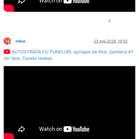
4
M
mihai
23 mai 2026, 19:52
Deconectat
AUTOSTRADA CU TUNELURI, aproape de final. Șantierul A1
din Vest, Tunelul Holdea