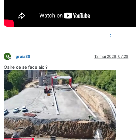
2
G
gruia88
12 mai 2026, 07:28
Deconectat
Oaire ce se face aici?