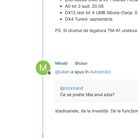
A0 lot 3 sud: 20.06
DX12 rest lot 4 UMB Albota-Oarja: 
DX4 Tureni: septembrie
PS. Si drumul de legatura TM-A1 undeva i
MihaiD
@Iulian
M
@
Iulian
a spus în
Autostrăzi
:
Deconectat
@
rockband
Ce se poate tăia anul asta?
stadioanele, de la investiții. De la funcțio