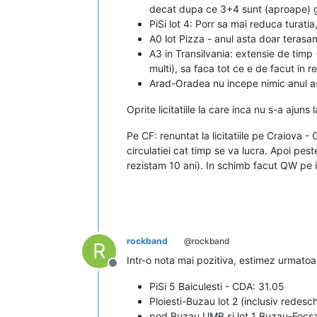
decat dupa ce 3+4 sunt (aproape) 
PiSi lot 4: Porr sa mai reduca turatia,
A0 lot Pizza - anul asta doar terasame
A3 in Transilvania: extensie de timp 
multi), sa faca tot ce e de facut in re
Arad-Oradea nu incepe nimic anul a
Oprite licitatiile la care inca nu s-a ajun
Pe CF: renuntat la licitatiile pe Craiova 
circulatiei cat timp se va lucra. Apoi pest
rezistam 10 ani). In schimb facut QW pe 
rockband
@rockband
R
Intr-o nota mai pozitiva, estimez urmatoa
Deconectat
PiSi 5 Baiculesti - CDA: 31.05
Ploiesti-Buzau lot 2 (inclusiv redesch
pod Buzau UMB si lot 1 Buzau-Focsa