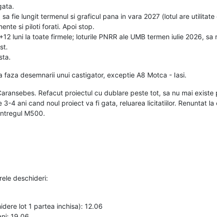
gata.
 sa fie lungit termenul si graficul pana in vara 2027 (lotul are utilitate
nte si piloti forati. Apoi stop.
+12 luni la toate firmele; loturile PNRR ale UMB termen iulie 2026, sa
st.
sta.
s la faza desemnarii unui castigator, exceptie A8 Motca - Iasi.
- Caransebes. Refacut proiectul cu dublare peste tot, sa nu mai existe p
e 3-4 ani cand noul proiect va fi gata, reluarea licitatiilor. Renuntat 
intregul M500.
rele deschideri:
idere lot 1 partea inchisa): 12.06
ni: 19.06