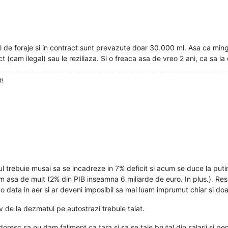
de foraje si in contract sunt prevazute doar 30.000 ml. Asa ca minge
(cam ilegal) sau le reziliaza. Si o freaca asa de vreo 2 ani, ca sa ia 
t!
ul trebuie musai sa se incadreze in 7% deficit si acum se duce la pu
 asa de mult (2% din PIB inseamna 6 miliarde de euro. In plus.). Resp
 o data in aer si ar deveni imposibil sa mai luam imprumut chiar si do
siv de la dezmatul pe autostrazi trebuie taiat.
doresc sa nu dam faliment ca tara si sa se taie brutal din salarii si pens