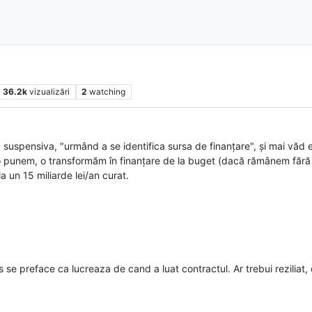
36.2k
vizualizări
2
watching
suspensiva, "urmând a se identifica sursa de finanțare", și mai văd ei. 
um o punem, o transformăm în finanțare de la buget (dacă rămânem fără
 un 15 miliarde lei/an curat.
 se preface ca lucreaza de cand a luat contractul. Ar trebui reziliat,