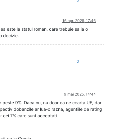
0
16 apr. 2025, 17:46
a este la statul roman, care trebuie sa ia o
o decizie.
0
9 mai 2025, 14:44
tin peste 9%. Daca nu, nu doar ca ne cearta UE, dar
ectiv dobanzile ar lua-o razna, agentiile de rating
ar cei 7% care sunt acceptati.
ii, ca in Grecia.