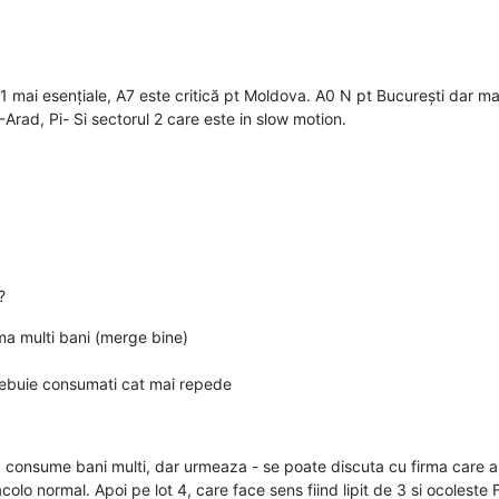
A1 mai esențiale, A7 este critică pt Moldova. A0 N pt București dar m
Arad, Pi- Si sectorul 2 care este in slow motion.
?
ma multi bani (merge bine)
trebuie consumati cat mai repede
 consume bani multi, dar urmeaza - se poate discuta cu firma care ar
lo normal. Apoi pe lot 4, care face sens fiind lipit de 3 si ocoleste F