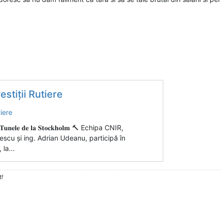
stiții Rutiere
𝐥 𝐝𝐞 𝐓𝐮𝐧𝐞𝐥𝐞 𝐝𝐞 𝐥𝐚 𝐒𝐭𝐨𝐜𝐤𝐡𝐨𝐥𝐦 🔨 Echipa CNIR,
scu și ing. Adrian Udeanu, participă în
la...
t!