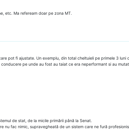
zine, etc. Ma refeream doar pe zona MT.
re pot fi ajustate. Un exemplu, din total cheltuieli pe primele 3 luni c
conducere pe unde au fost au taiat ce era neperformant si au mutat (
stemul de stat, de la micile primării până la Senat.
re nu fac nimic, supravegheată de un sistem care ne fură profesionis