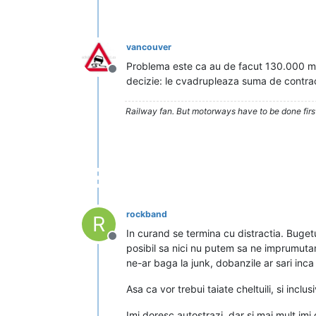
vancouver
Problema este ca au de facut 130.000 ml 
Deconectat
decizie: le cvadrupleaza suma de contract 
Railway fan. But motorways have to be done firs
rockband
R
In curand se termina cu distractia. Buget
Deconectat
posibil sa nici nu putem sa ne imprumutam
ne-ar baga la junk, dobanzile ar sari inca
Asa ca vor trebui taiate cheltuili, si inclu
Imi doresc autostrazi, dar si mai mult imi 