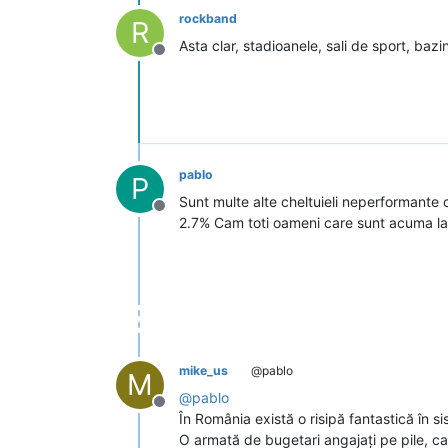
rockband
R
Asta clar, stadioanele, sali de sport, ba
Deconectat
pablo
P
Sunt multe alte cheltuieli neperformante ca
Deconectat
2.7% Cam toti oameni care sunt acuma la 
mike_us
@pablo
M
@
pablo
Deconectat
În România există o risipă fantastică în si
O armată de bugetari angajați pe pile, ca