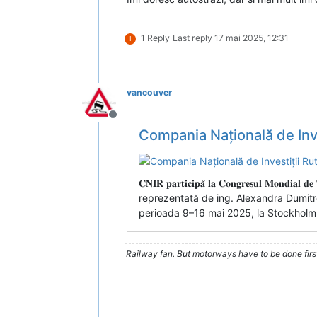
1 Reply
Last reply
17 mai 2025, 12:31
I
vancouver
Deconectat
Compania Națională de Inve
𝐂𝐍𝐈𝐑 𝐩𝐚𝐫𝐭𝐢𝐜𝐢𝐩𝐚̆ 𝐥𝐚 𝐂𝐨𝐧𝐠𝐫𝐞𝐬𝐮𝐥 𝐌𝐨𝐧𝐝𝐢𝐚
reprezentată de ing. Alexandra Dumitre
perioada 9–16 mai 2025, la Stockholm, 
Railway fan. But motorways have to be done firs