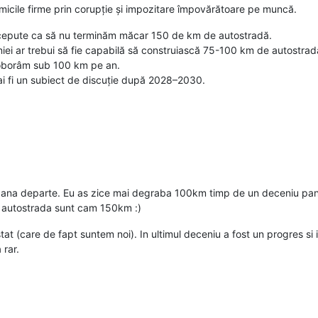
micile firme prin corupție și impozitare împovărătoare pe muncă.
ncepute ca să nu terminăm măcar 150 de km de autostradă.
ei ar trebui să fie capabilă să construiască 75-100 km de autostradă
 coborâm sub 100 km pe an.
ai fi un subiect de discuție după 2028–2030.
pana departe. Eu as zice mai degraba 100km timp de un deceniu pana v
a autostrada sunt cam 150km :)
tat (care de fapt suntem noi). In ultimul deceniu a fost un progres si
 rar.