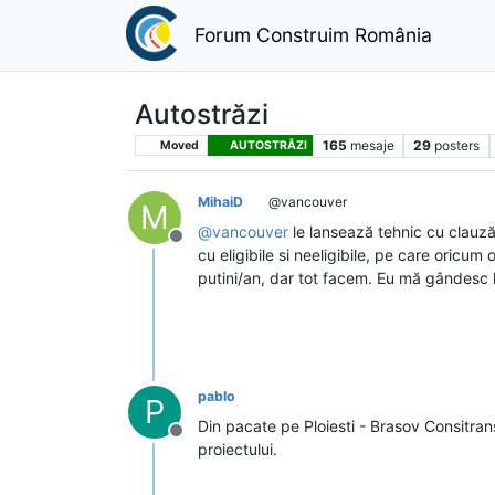
Forum Construim România
Autostrăzi
165
mesaje
29
posters
Moved
AUTOSTRĂZI
MihaiD
@vancouver
M
@
vancouver
le lansează tehnic cu clauză 
Deconectat
cu eligibile si neeligibile, pe care oric
putini/an, dar tot facem. Eu mă gândesc la
pablo
P
Din pacate pe Ploiesti - Brasov Consitrans
Deconectat
proiectului.