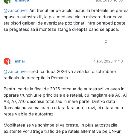
G
gruia88
4 apr. 2025, 10:58
Deconectat
@
vancouver
Am trecut ier pe acolo lucrau la bretelele pe partea
opusa a autostrazii , la pila mediana nici o miscare doar ceva
stalpisori galbeni de avertizare pozitionati intre parapeti poate
se pregatesc sa ii monteze stanga dreapta cand se apuca.
2
M
mihai
4 apr. 2025, 11:13
Deconectat
@
vancouver
cred ca dupa 2026 va avea loc o schimbare
radicala de perceptie in Romania.
Pentru ca de la final de 2026 reteaua de autostrazi va avea in
operare trunchiurile principale ale retelei, cu magistralele A0, A1,
A3, A7, A10 deschise total sau in mare parte. Dintr-o data
Romania nu va mai parea o tara fara autostrazi, ci o tara cu o
retea viabila de autostrazi.
Mobilitatea se va schimba si va creste. In plus autostrazile
existente vor atrage trafic de pe rutele alternative pe DN-uri,