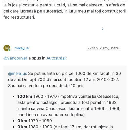
ia în jos și costurile pentru lucrări, să se mai calmeze. În afară de
cei care lucrează pe autostrăzi, în jurul meu mai toți constructorii
fac restructurări.
2
M
mike_us
22 feb. 2025, 05:26
Conectat
@
vancouver
a spus în
Autostrăzi
:
@
mike_us
Se pot nuanta un pic cei 1000 de km facuti in 30
de ani. De fapt 70% din ei sunt facuti in 12 ani, 2010-2022.
Sau hai sa vedem pe decade de 10 ani:
100 km
1960 - 1970 (impotriva vointei lui Ceausescu,
asta pentru nostalgici, proiectul a fost pornit in 1962,
inainte sa vina Ceausescu, lucrarile intre 1966 si 1969,
cand inca nu avea puterea deplina)
0 km
1970 - 1980
0 km
1980 - 1990 (de fapt 17 km, dar rotunjesc la