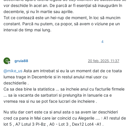
vor deschide în acel an. De parcă ar fi esențial să inaugurăm în
decembrie, și nu în martie sau aprilie.
Tot ce contează este un hei-rup de moment, în loc să muncim
constant. Parcă nu putem, ca popor, să avem o viziune pe un
interval de timp mai lung.
4
G
gruia88
20 feb. 2025, 11:37
Deconectat
@
mike_us
Asta am intrebat si eu la un moment dat de ce toata
lumea trage in Decembrie si in restul anului mai usor cu
deschiderile .
Ca sa dea bine la statistica ... sa incheie anul cu facturile firmele
... sa ia vacanta de sarbatori si prelungita in Ianuarie ca e
vremea rea si nu se pot face lucrari de incheiere .
Nu stiu dar cert este ca si anul asta o sa avem iar deschideri
cred ca pana in Mai care iar coincid cu Alegerile .... : A1 restul de
lot 5 , A7 Lotul 3 Pl-Bz , A0 - Lot 3 , Dex12 Lot4 -A1 .