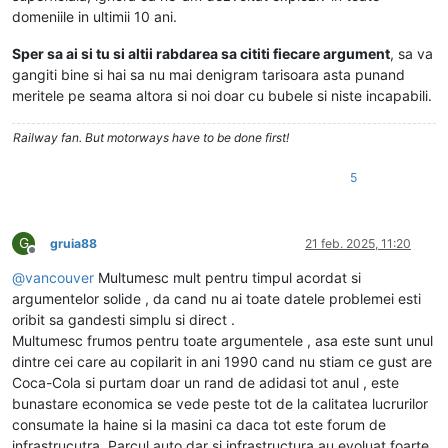
domeniile in ultimii 10 ani.
Sper sa ai si tu si altii rabdarea sa cititi fiecare argument
, sa va
gangiti bine si hai sa nu mai denigram tarisoara asta punand
meritele pe seama altora si noi doar cu bubele si niste incapabili.
Railway fan. But motorways have to be done first!
5
G
gruia88
21 feb. 2025, 11:20
Deconectat
@
vancouver
Multumesc mult pentru timpul acordat si
argumentelor solide , da cand nu ai toate datele problemei esti
oribit sa gandesti simplu si direct .
Multumesc frumos pentru toate argumentele , asa este sunt unul
dintre cei care au copilarit in ani 1990 cand nu stiam ce gust are
Coca-Cola si purtam doar un rand de adidasi tot anul , este
bunastare economica se vede peste tot de la calitatea lucrurilor
consumate la haine si la masini ca daca tot este forum de
infrastrucutra. Parcul auto dar si infrastructura au evoluat foarte