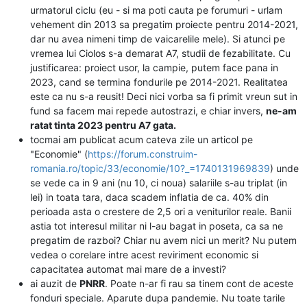
urmatorul ciclu (eu - si ma poti cauta pe forumuri - urlam
vehement din 2013 sa pregatim proiecte pentru 2014-2021,
dar nu avea nimeni timp de vaicarelile mele). Si atunci pe
vremea lui Ciolos s-a demarat A7, studii de fezabilitate. Cu
justificarea: proiect usor, la campie, putem face pana in
2023, cand se termina fondurile pe 2014-2021. Realitatea
este ca nu s-a reusit! Deci nici vorba sa fi primit vreun sut in
fund sa facem mai repede autostrazi, e chiar invers,
ne-am
ratat tinta 2023 pentru A7 gata.
tocmai am publicat acum cateva zile un articol pe
"Economie" (
https://forum.construim-
romania.ro/topic/33/economie/10?_=1740131969839
) unde
se vede ca in 9 ani (nu 10, ci noua) salariile s-au triplat (in
lei) in toata tara, daca scadem inflatia de ca. 40% din
perioada asta o crestere de 2,5 ori a veniturilor reale. Banii
astia tot interesul militar ni l-au bagat in poseta, ca sa ne
pregatim de razboi? Chiar nu avem nici un merit? Nu putem
vedea o corelare intre acest reviriment economic si
capacitatea automat mai mare de a investi?
ai auzit de
PNRR
. Poate n-ar fi rau sa tinem cont de aceste
fonduri speciale. Aparute dupa pandemie. Nu toate tarile