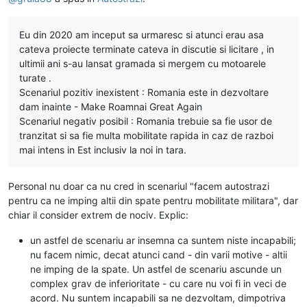
Eu din 2020 am inceput sa urmaresc si atunci erau asa
cateva proiecte terminate cateva in discutie si licitare , in
ultimii ani s-au lansat gramada si mergem cu motoarele
turate .
Scenariul pozitiv inexistent : Romania este in dezvoltare
dam inainte - Make Roamnai Great Again
Scenariul negativ posibil : Romania trebuie sa fie usor de
tranzitat si sa fie multa mobilitate rapida in caz de razboi
mai intens in Est inclusiv la noi in tara.
Personal nu doar ca nu cred in scenariul "facem autostrazi
pentru ca ne imping altii din spate pentru mobilitate militara", dar
chiar il consider extrem de nociv. Explic:
un astfel de scenariu ar insemna ca suntem niste incapabili;
nu facem nimic, decat atunci cand - din varii motive - altii
ne imping de la spate. Un astfel de scenariu ascunde un
complex grav de inferioritate - cu care nu voi fi in veci de
acord. Nu suntem incapabili sa ne dezvoltam, dimpotriva