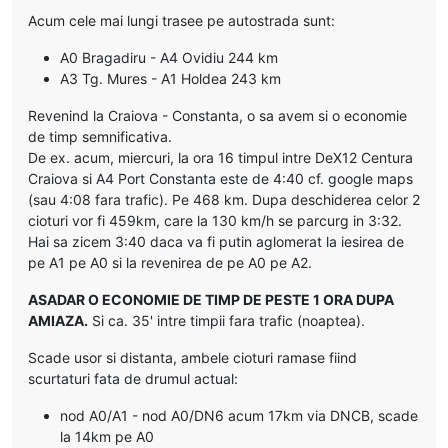
Acum cele mai lungi trasee pe autostrada sunt:
A0 Bragadiru - A4 Ovidiu 244 km
A3 Tg. Mures - A1 Holdea 243 km
Revenind la Craiova - Constanta, o sa avem si o economie
de timp semnificativa.
De ex. acum, miercuri, la ora 16 timpul intre DeX12 Centura
Craiova si A4 Port Constanta este de 4:40 cf. google maps
(sau 4:08 fara trafic). Pe 468 km. Dupa deschiderea celor 2
cioturi vor fi 459km, care la 130 km/h se parcurg in 3:32.
Hai sa zicem 3:40 daca va fi putin aglomerat la iesirea de
pe A1 pe A0 si la revenirea de pe A0 pe A2.
ASADAR O ECONOMIE DE TIMP DE PESTE 1 ORA DUPA
AMIAZA.
Si ca. 35' intre timpii fara trafic (noaptea).
Scade usor si distanta, ambele cioturi ramase fiind
scurtaturi fata de drumul actual:
nod A0/A1 - nod A0/DN6 acum 17km via DNCB, scade
la 14km pe A0