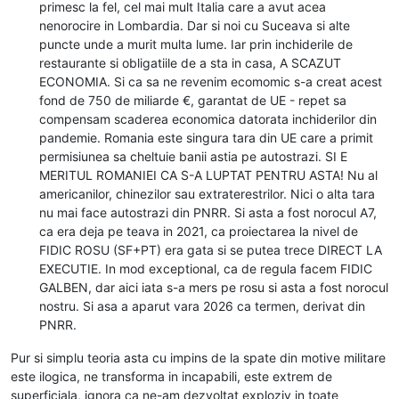
primesc la fel, cel mai mult Italia care a avut acea
nenorocire in Lombardia. Dar si noi cu Suceava si alte
puncte unde a murit multa lume. Iar prin inchiderile de
restaurante si obligatiile de a sta in casa, A SCAZUT
ECONOMIA. Si ca sa ne revenim ecomomic s-a creat acest
fond de 750 de miliarde €, garantat de UE - repet sa
compensam scaderea economica datorata inchiderilor din
pandemie. Romania este singura tara din UE care a primit
permisiunea sa cheltuie banii astia pe autostrazi. SI E
MERITUL ROMANIEI CA S-A LUPTAT PENTRU ASTA! Nu al
americanilor, chinezilor sau extraterestrilor. Nici o alta tara
nu mai face autostrazi din PNRR. Si asta a fost norocul A7,
ca era deja pe teava in 2021, ca proiectarea la nivel de
FIDIC ROSU (SF+PT) era gata si se putea trece DIRECT LA
EXECUTIE. In mod exceptional, ca de regula facem FIDIC
GALBEN, dar aici iata s-a mers pe rosu si asta a fost norocul
nostru. Si asa a aparut vara 2026 ca termen, derivat din
PNRR.
Pur si simplu teoria asta cu impins de la spate din motive militare
este ilogica, ne transforma in incapabili, este extrem de
superficiala, ignora ca ne-am dezvoltat exploziv in toate