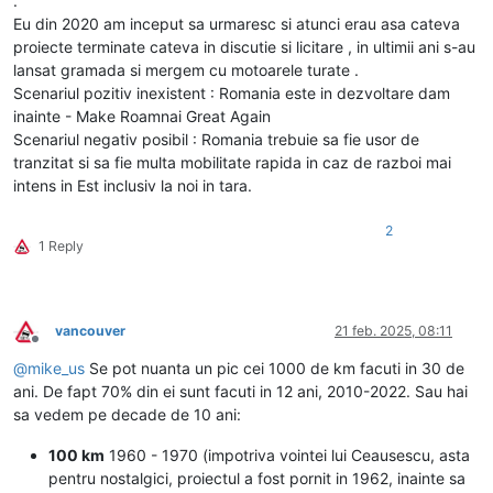
.
Eu din 2020 am inceput sa urmaresc si atunci erau asa cateva
proiecte terminate cateva in discutie si licitare , in ultimii ani s-au
lansat gramada si mergem cu motoarele turate .
Scenariul pozitiv inexistent : Romania este in dezvoltare dam
inainte - Make Roamnai Great Again
Scenariul negativ posibil : Romania trebuie sa fie usor de
tranzitat si sa fie multa mobilitate rapida in caz de razboi mai
intens in Est inclusiv la noi in tara.
2
1 Reply
vancouver
21 feb. 2025, 08:11
Deconectat
@
mike_us
Se pot nuanta un pic cei 1000 de km facuti in 30 de
ani. De fapt 70% din ei sunt facuti in 12 ani, 2010-2022. Sau hai
sa vedem pe decade de 10 ani:
100 km
1960 - 1970 (impotriva vointei lui Ceausescu, asta
pentru nostalgici, proiectul a fost pornit in 1962, inainte sa