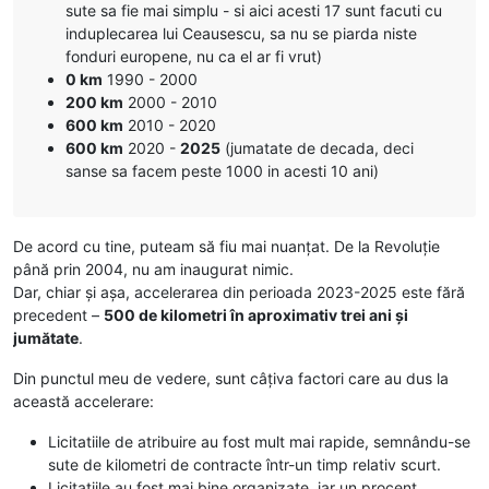
sute sa fie mai simplu - si aici acesti 17 sunt facuti cu
induplecarea lui Ceausescu, sa nu se piarda niste
fonduri europene, nu ca el ar fi vrut)
0 km
1990 - 2000
200 km
2000 - 2010
600 km
2010 - 2020
600 km
2020 -
2025
(jumatate de decada, deci
sanse sa facem peste 1000 in acesti 10 ani)
De acord cu tine, puteam să fiu mai nuanțat. De la Revoluție
până prin 2004, nu am inaugurat nimic.
Dar, chiar și așa, accelerarea din perioada 2023-2025 este fără
precedent –
500 de kilometri în aproximativ trei ani și
jumătate
.
Din punctul meu de vedere, sunt câțiva factori care au dus la
această accelerare:
Licitatiile de atribuire au fost mult mai rapide, semnându-se
sute de kilometri de contracte într-un timp relativ scurt.
Licitatiile au fost mai bine organizate, iar un procent