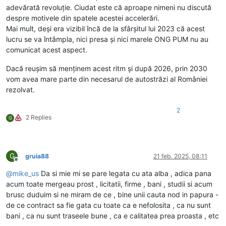
adevărată revoluție. Ciudat este că aproape nimeni nu discută
despre motivele din spatele acestei accelerări.
Mai mult, deși era vizibil încă de la sfârșitul lui 2023 că acest
lucru se va întâmpla, nici presa și nici marele ONG PUM nu au
comunicat acest aspect.
Dacă reușim să menținem acest ritm și după 2026, prin 2030
vom avea mare parte din necesarul de autostrăzi al României
rezolvat.
2
2 Replies
G
G
gruia88
21 feb. 2025, 08:11
Deconectat
@
mike_us
Da si mie mi se pare legata cu ata alba , adica pana
acum toate mergeau prost , licitatii, firme , bani , studii si acum
brusc duduim si ne miram de ce , bine unii cauta nod in papura -
de ce contract sa fie gata cu toate ca e nefolosita , ca nu sunt
bani , ca nu sunt traseele bune , ca e calitatea prea proasta , etc