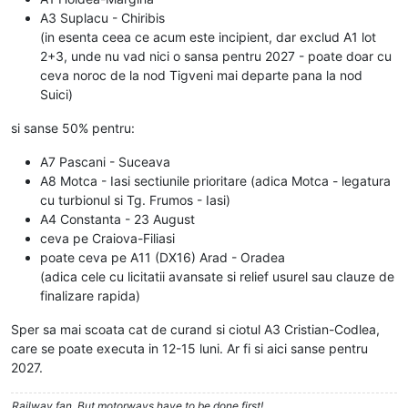
A3 Suplacu - Chiribis
(in esenta ceea ce acum este incipient, dar exclud A1 lot
2+3, unde nu vad nici o sansa pentru 2027 - poate doar cu
ceva noroc de la nod Tigveni mai departe pana la nod
Suici)
si sanse 50% pentru:
A7 Pascani - Suceava
A8 Motca - Iasi sectiunile prioritare (adica Motca - legatura
cu turbionul si Tg. Frumos - Iasi)
A4 Constanta - 23 August
ceva pe Craiova-Filiasi
poate ceva pe A11 (DX16) Arad - Oradea
(adica cele cu licitatii avansate si relief usurel sau clauze de
finalizare rapida)
Sper sa mai scoata cat de curand si ciotul A3 Cristian-Codlea,
care se poate executa in 12-15 luni. Ar fi si aici sanse pentru
2027.
Railway fan. But motorways have to be done first!