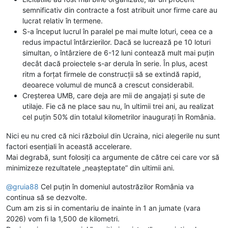
semnificativ din contracte a fost atribuit unor firme care au
lucrat relativ în termene.
S-a început lucrul în paralel pe mai multe loturi, ceea ce a
redus impactul întârzierilor. Dacă se lucrează pe 10 loturi
simultan, o întârziere de 6-12 luni contează mult mai puțin
decât dacă proiectele s-ar derula în serie. În plus, acest
ritm a forțat firmele de construcții să se extindă rapid,
deoarece volumul de muncă a crescut considerabil.
Creșterea UMB, care deja are mii de angajați și sute de
utilaje. Fie că ne place sau nu, în ultimii trei ani, au realizat
cel puțin 50% din totalul kilometrilor inaugurați în România.
Nici eu nu cred că nici războiul din Ucraina, nici alegerile nu sunt
factori esențiali în această accelerare.
Mai degrabă, sunt folosiți ca argumente de către cei care vor să
minimizeze rezultatele „neașteptate” din ultimii ani.
@
gruia88
Cel puțin în domeniul autostrăzilor România va
continua să se dezvolte.
Cum am zis si in comentariu de inainte in 1 an jumate (vara
2026) vom fi la 1,500 de kilometri.