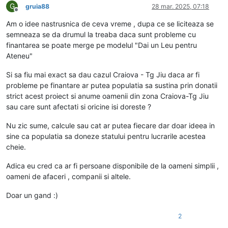
G
gruia88
28 mar. 2025, 07:18
Deconectat
Am o idee nastrusnica de ceva vreme , dupa ce se liciteaza se
semneaza se da drumul la treaba daca sunt probleme cu
finantarea se poate merge pe modelul "Dai un Leu pentru
Ateneu"
Si sa fiu mai exact sa dau cazul Craiova - Tg Jiu daca ar fi
probleme pe finantare ar putea populatia sa sustina prin donatii
strict acest proiect si anume oamenii din zona Craiova-Tg Jiu
sau care sunt afectati si oricine isi doreste ?
Nu zic sume, calcule sau cat ar putea fiecare dar doar ideea in
sine ca populatia sa doneze statului pentru lucrarile acestea
cheie.
Adica eu cred ca ar fi persoane disponibile de la oameni simplii ,
oameni de afaceri , companii si altele.
Doar un gand :)
2