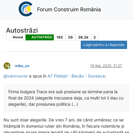
Forum Construim România
Autostrăzi
165
29
36.2k
2
Moved
AUTOSTRĂZI
Login pentru a răspunde
M
mike_us
19 feb. 2025, 21:27
Conectat
@
vancouver
a spus în
A7 Ploiești - Bacău - Suceava
:
Firma bulgara Trace era sub presiune sa termine pana la
final de 2024 (alegerile trecusera deja, ca multi tot ii dau cu
alegerile), dar presiunea politica (...)
Nu sunt doar alegerile. De vreo 7 ani, de când urmăresc ce se
întâmplă în domeniul rutier din România, în fiecare noiembrie și
decembrie apare isteria legată de câți kilometri de autostradă se