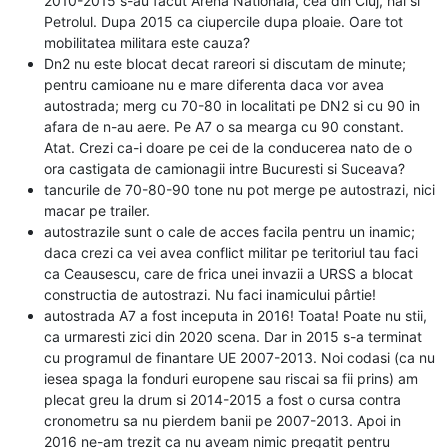
2010-2015 s-au facut Arena Nationala, cea din Cluj, hai si
Petrolul. Dupa 2015 ca ciupercile dupa ploaie. Oare tot
mobilitatea militara este cauza?
Dn2 nu este blocat decat rareori si discutam de minute;
pentru camioane nu e mare diferenta daca vor avea
autostrada; merg cu 70-80 in localitati pe DN2 si cu 90 in
afara de n-au aere. Pe A7 o sa mearga cu 90 constant.
Atat. Crezi ca-i doare pe cei de la conducerea nato de o
ora castigata de camionagii intre Bucuresti si Suceava?
tancurile de 70-80-90 tone nu pot merge pe autostrazi, nici
macar pe trailer.
autostrazile sunt o cale de acces facila pentru un inamic;
daca crezi ca vei avea conflict militar pe teritoriul tau faci
ca Ceausescu, care de frica unei invazii a URSS a blocat
constructia de autostrazi. Nu faci inamicului pârtie!
autostrada A7 a fost inceputa in 2016! Toata! Poate nu stii,
ca urmaresti zici din 2020 scena. Dar in 2015 s-a terminat
cu programul de finantare UE 2007-2013. Noi codasi (ca nu
iesea spaga la fonduri europene sau riscai sa fii prins) am
plecat greu la drum si 2014-2015 a fost o cursa contra
cronometru sa nu pierdem banii pe 2007-2013. Apoi in
2016 ne-am trezit ca nu aveam nimic pregatit pentru