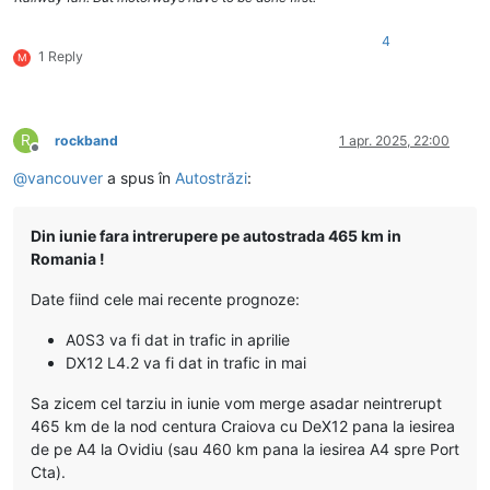
4
1 Reply
M
R
rockband
1 apr. 2025, 22:00
Deconectat
@
vancouver
a spus în
Autostrăzi
:
Din iunie fara intrerupere pe autostrada 465 km in
Romania !
Date fiind cele mai recente prognoze:
A0S3 va fi dat in trafic in aprilie
DX12 L4.2 va fi dat in trafic in mai
Sa zicem cel tarziu in iunie vom merge asadar neintrerupt
465 km de la nod centura Craiova cu DeX12 pana la iesirea
de pe A4 la Ovidiu (sau 460 km pana la iesirea A4 spre Port
Cta).