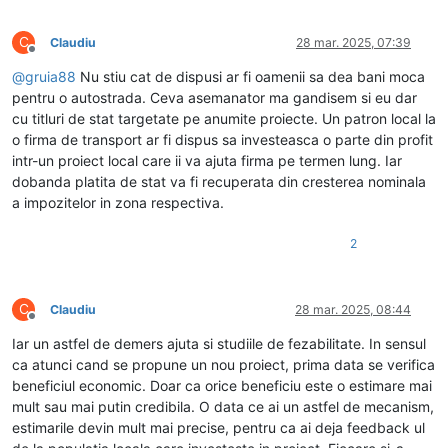
C
Claudiu
28 mar. 2025, 07:39
Deconectat
@
gruia88
Nu stiu cat de dispusi ar fi oamenii sa dea bani moca
pentru o autostrada. Ceva asemanator ma gandisem si eu dar
cu titluri de stat targetate pe anumite proiecte. Un patron local la
o firma de transport ar fi dispus sa investeasca o parte din profit
intr-un proiect local care ii va ajuta firma pe termen lung. Iar
dobanda platita de stat va fi recuperata din cresterea nominala
a impozitelor in zona respectiva.
2
C
Claudiu
28 mar. 2025, 08:44
Deconectat
Iar un astfel de demers ajuta si studiile de fezabilitate. In sensul
ca atunci cand se propune un nou proiect, prima data se verifica
beneficiul economic. Doar ca orice beneficiu este o estimare mai
mult sau mai putin credibila. O data ce ai un astfel de mecanism,
estimarile devin mult mai precise, pentru ca ai deja feedback ul