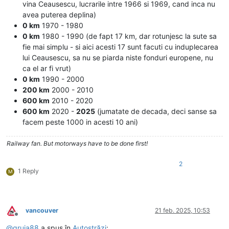
vina Ceausescu, lucrarile intre 1966 si 1969, cand inca nu
avea puterea deplina)
0 km
1970 - 1980
0 km
1980 - 1990 (de fapt 17 km, dar rotunjesc la sute sa
fie mai simplu - si aici acesti 17 sunt facuti cu induplecarea
lui Ceausescu, sa nu se piarda niste fonduri europene, nu
ca el ar fi vrut)
0 km
1990 - 2000
200 km
2000 - 2010
600 km
2010 - 2020
600 km
2020 -
2025
(jumatate de decada, deci sanse sa
facem peste 1000 in acesti 10 ani)
Railway fan. But motorways have to be done first!
2
1 Reply
M
vancouver
21 feb. 2025, 10:53
Deconectat
@
gruia88
a spus în
Autostrăzi
: