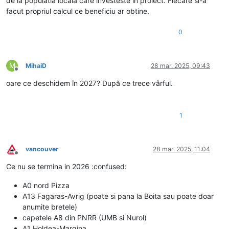
de la populatia locala care investeste in proiect. Fiecare si-a
facut propriul calcul ce beneficiu ar obtine.
0
M
MihaiD
28 mar. 2025, 09:43
Deconectat
oare ce deschidem în 2027? După ce trece vârful.
1
vancouver
28 mar. 2025, 11:04
Deconectat
Ce nu se termina in 2026 :confused:
A0 nord Pizza
A13 Fagaras-Avrig (poate si pana la Boita sau poate doar
anumite bretele)
capetele A8 din PNRR (UMB si Nurol)
A1 Holdea-Margina