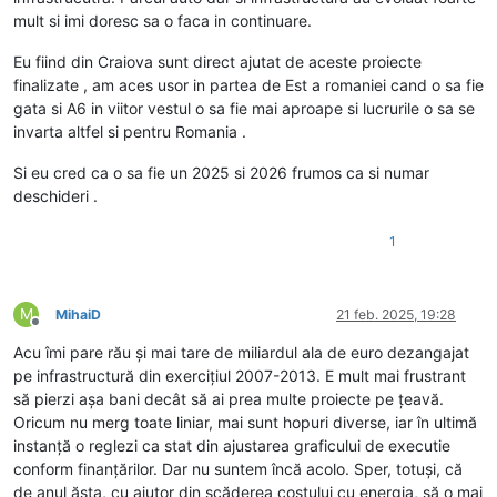
mult si imi doresc sa o faca in continuare.
Eu fiind din Craiova sunt direct ajutat de aceste proiecte
finalizate , am aces usor in partea de Est a romaniei cand o sa fie
gata si A6 in viitor vestul o sa fie mai aproape si lucrurile o sa se
invarta altfel si pentru Romania .
Si eu cred ca o sa fie un 2025 si 2026 frumos ca si numar
deschideri .
1
M
MihaiD
21 feb. 2025, 19:28
Deconectat
Acu îmi pare rău și mai tare de miliardul ala de euro dezangajat
pe infrastructură din exercițiul 2007-2013. E mult mai frustrant
să pierzi așa bani decât să ai prea multe proiecte pe țeavă.
Oricum nu merg toate liniar, mai sunt hopuri diverse, iar în ultimă
instanță o reglezi ca stat din ajustarea graficului de executie
conform finanțărilor. Dar nu suntem încă acolo. Sper, totuși, că
de anul ăsta, cu ajutor din scăderea costului cu energia, să o mai