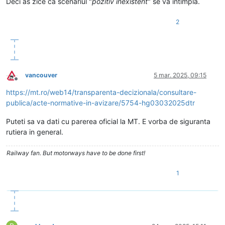
Deci as zice ca scenariul "
pozitiv inexistent
" se va intimpla.
2
vancouver
5 mar. 2025, 09:15
Deconectat
https://mt.ro/web14/transparenta-decizionala/consultare-
publica/acte-normative-in-avizare/5754-hg03032025dtr
Puteti sa va dati cu parerea oficial la MT. E vorba de siguranta
rutiera in general.
Railway fan. But motorways have to be done first!
1