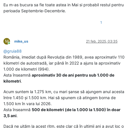
Eu m-as bucura sa fie toate astea in Mai si probabil restul pentru
perioada Septembrie-Decembrie.
1
M
mike_us
21 feb. 2025, 03:35
Conectat
@
gruia88
România, imediat după Revoluția din 1989, avea aproximativ 110
kilometri de autostradă, iar până în 2022 a ajuns la aproximativ
1.000 de kilometri (994).
Asta înseamnă
aproximativ 30 de ani pentru sub 1.000 de
kilometri
.
Acum suntem la 1.275 km, cu mari șanse să ajungem anul acesta
între 1.450 și 1.500 km. Hai să spunem că atingem borna de
1.500 km în vara lui 2026.
Asta înseamnă
500 de kilometri (de la 1.000 la 1.500) în doar
3,5 ani
.
Dacă ne uităm la acest ritm, este clar că în ultimii ani a avut loc o