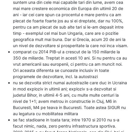
suntem una din cele mai capabile tari din lume, avem cea
mai mare crestere economica din Europa din ultimii 20 de
ani - iar cei care spun ca procentul e mare pentru ca am
plecat de foarte foarte jos au si ei dreptate, dar nu 100%,
pentru ca am plecat de sub alte tari si le-am depasit intre
timp - exemplul cel mai bun Ungaria, care are o pozitie
geografica mult mai buna. Dar si Grecia, acum 20 de ani la
un nivel de dezvoltare si prosperitate la care noi inca visam.
comparat cu 2014 PIB-ul a crescut de la 150 miliarde la
350 de miliarde. Treptat in acesti 10 ani. Si nu pentru ca au
vrut americanii sau europenii, ci pentru ca am muncit noi.
Ori aceasta diferenta se cunoaste inclusiv in toate
programele de dezvoltare, incl. la autostrazi
nu se dezvolta strict numai autostrazile care duc in Ucraina
in mod exploziv in ultimii ani; exploziv s-a dezvoltat si
judetul Bihor, in ultimii 4-5 ani, cu multe multe centuri la
nivel de 1+1; avem metrou in constructie in Cluj, M6 in
Bucuresti, M4 pe teava in Bucuresti. Toate astea SIGUR nu
au legatura cu mobilitatea militara
se fac stadioane in toata tara; intre 1970 si 2010 nu s-a
facut nimic, nada, zero pentru infrastructura sportiva.