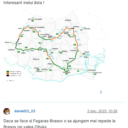
Interesant inelul ăsta !
3
daniel22_22
3 dec. 2025, 10:28
Deconectat
Daca se face si Fagaras-Brasov o sa ajungem mai repede la
Brasov pe valea Oltului.