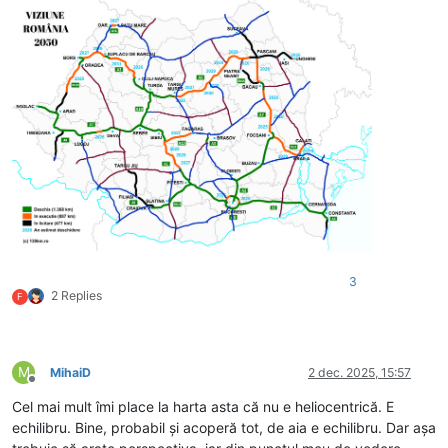
3
2 Replies
F
M
MihaiD
2 dec. 2025, 15:57
Deconectat
Cel mai mult îmi place la harta asta că nu e heliocentrică. E
echilibru. Bine, probabil și acoperă tot, de aia e echilibru. Dar așa