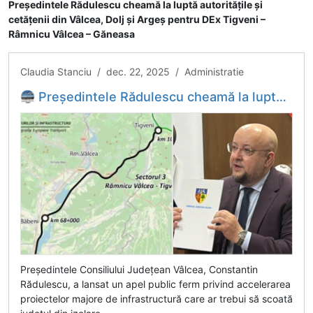
Președintele Rădulescu cheamă la luptă autoritățile și
cetățenii din Vâlcea, Dolj și Argeș pentru DEx Tigveni –
Râmnicu Vâlcea – Găneasa
Claudia Stanciu / dec. 22, 2025 / Administratie
Președintele Rădulescu cheamă la luptă autoritățile și cetățenii din Vâlcea, Dolj și Argeș pentru DEx Tigveni – Râmnicu Vâlcea – Găneasa
Președintele Consiliului Județean Vâlcea, Constantin
Rădulescu, a lansat un apel public ferm privind accelerarea
proiectelor majore de infrastructură care ar trebui să scoată