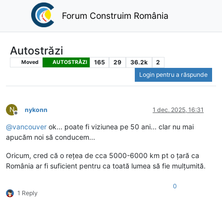
Forum Construim România
Autostrăzi
165
29
36.2k
2
Moved
AUTOSTRĂZI
Login pentru a răspunde
N
nykonn
1 dec. 2025, 16:31
Deconectat
@
vancouver
ok... poate fi viziunea pe 50 ani... clar nu mai
apucăm noi să conducem...
Oricum, cred că o rețea de cca 5000-6000 km pt o țară ca
România ar fi suficient pentru ca toată lumea să fie mulțumită.
0
1 Reply