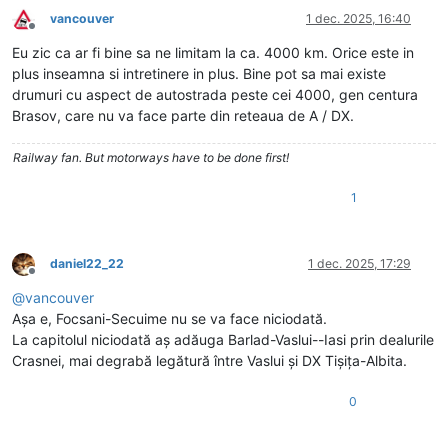
vancouver
1 dec. 2025, 16:40
Deconectat
Eu zic ca ar fi bine sa ne limitam la ca. 4000 km. Orice este in
plus inseamna si intretinere in plus. Bine pot sa mai existe
drumuri cu aspect de autostrada peste cei 4000, gen centura
Brasov, care nu va face parte din reteaua de A / DX.
Railway fan. But motorways have to be done first!
1
daniel22_22
1 dec. 2025, 17:29
Deconectat
@
vancouver
Așa e, Focsani-Secuime nu se va face niciodată.
La capitolul niciodată aș adăuga Barlad-Vaslui--Iasi prin dealurile
Crasnei, mai degrabă legătură între Vaslui și DX Tișița-Albita.
0