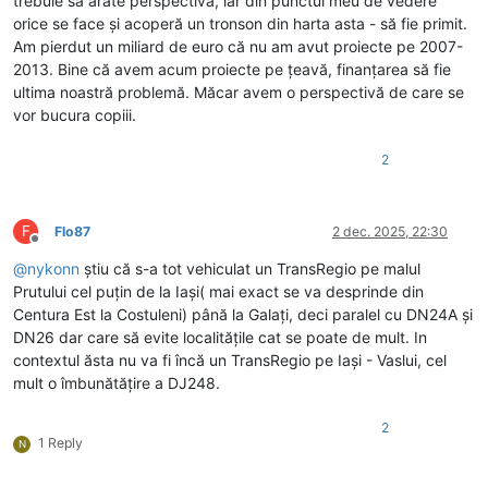
trebuie să arate perspectiva, iar din punctul meu de vedere
orice se face și acoperă un tronson din harta asta - să fie primit.
Am pierdut un miliard de euro că nu am avut proiecte pe 2007-
2013. Bine că avem acum proiecte pe țeavă, finanțarea să fie
ultima noastră problemă. Măcar avem o perspectivă de care se
vor bucura copiii.
2
F
Flo87
2 dec. 2025, 22:30
Deconectat
@
nykonn
știu că s-a tot vehiculat un TransRegio pe malul
Prutului cel puțin de la Iași( mai exact se va desprinde din
Centura Est la Costuleni) până la Galați, deci paralel cu DN24A și
DN26 dar care să evite localitățile cat se poate de mult. In
contextul ăsta nu va fi încă un TransRegio pe Iași - Vaslui, cel
mult o îmbunătățire a DJ248.
2
1 Reply
N