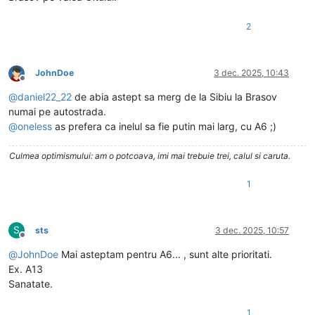
2
JohnDoe
3 dec. 2025, 10:43
Deconectat
@
daniel22_22
de abia astept sa merg de la Sibiu la Brasov
numai pe autostrada.
@
oneless
as prefera ca inelul sa fie putin mai larg, cu A6 ;)
Culmea optimismului: am o potcoava, imi mai trebuie trei, calul si caruta.
1
S
sts
3 dec. 2025, 10:57
Deconectat
@
JohnDoe
Mai asteptam pentru A6... , sunt alte prioritati.
Ex. A13
Sanatate.
1