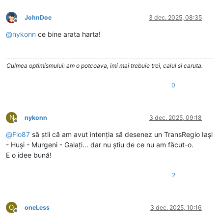
JohnDoe
3 dec. 2025, 08:35
Deconectat
@
nykonn
ce bine arata harta!
Culmea optimismului: am o potcoava, imi mai trebuie trei, calul si caruta.
0
N
nykonn
3 dec. 2025, 09:18
Deconectat
@
Flo87
să știi că am avut intenția să desenez un TransRegio Iași
- Huși - Murgeni - Galați... dar nu știu de ce nu am făcut-o.
E o idee bună!
2
O
oneLess
3 dec. 2025, 10:16
Deconectat