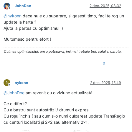
JohnDoe
2 dec. 2025, 08:32
Deconectat
@
nykonn
daca nu e cu suparare, si gasesti timp, faci te rog un
update la harta ?
Ajuta la partea cu optimismul ;)
Multumesc pentru efort !
Culmea optimismului: am o potcoava, imi mai trebuie trei, calul si caruta.
0
N
nykonn
2 dec. 2025, 15:49
Deconectat
@
JohnDoe
am revenit cu o viziune actualizată.
Ce e diferit?
Cu albastru sunt autostrăzi / drumuri expres.
Cu roșu închis ( sau cum s-o numi culoarea) update TransRegio
cu centuri localități și 2x2 sau alternativ 2×1.