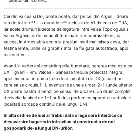
județul din izolare....
Cei din Valcea si Dolj poate poate, dar pe cei din Arges ii doare
rau de tot in c**. I-a durut in c** inclusiv de A1 dincolo de CdA,
iar acele drumuri judetene de legatura intre Valea Topologului si
Valea Argesului, de muuuult terminate si modernizate in jud.
Valcea, in Arges abia acum la presiuni mari mai misca ceva, dar
festina lente, unde va grabiti? Intai sa fie gata autostrada, apoi
mai vedem ....
Avand in vedere si constrângerile bugetare, parerea mea este ca
DX Tigveni - Rm. Valcea - Ganeasa trebuie proiectat integral,
apoi executat in prima faza doar jumatate de DX (o cale) pe
care sa se circule 1+1, eventual pe unele urcari 2+1 (unde ulterior
DX poate pastra 3 benzi pe sensul de urcare). Un drum complet
denivelat la nivel de 1+1 ar fi deja parfum comparat cu actualele
localitati aproape continui de-a lungul DN!
In alta ordine de idei ar trebui data o lege care interzice cu
desavarsire bagarea in intravilan si constructia de noi
gospodarii de-a lungul DN-urilor.