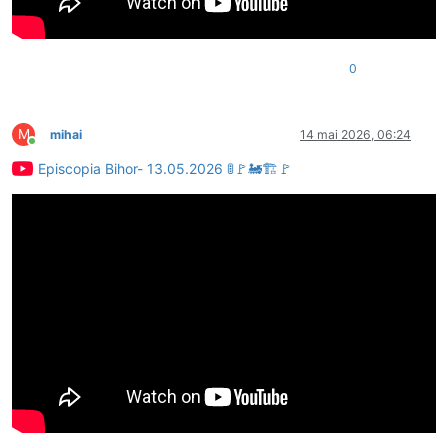
0
M
mihai
14 mai 2026, 06:24
Conectat
Episcopia Bihor- 13.05.2026 🚦🚩🚂🏗🚩