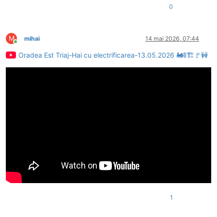
0
M
mihai
14 mai 2026, 07:44
Conectat
Oradea Est Triaj-Hai cu electrificarea-13.05.2026 🚂🚦🏗🚩🚧
1