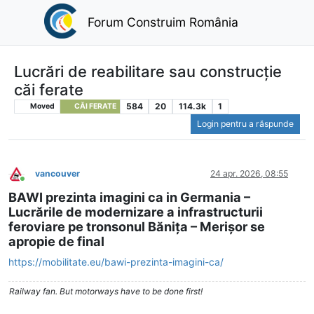
Forum Construim România
Lucrări de reabilitare sau construcție
căi ferate
584
20
114.3k
1
Moved
CĂI FERATE
Login pentru a răspunde
vancouver
24 apr. 2026, 08:55
Conectat
BAWI prezinta imagini ca in Germania –
Lucrările de modernizare a infrastructurii
feroviare pe tronsonul Bănița – Merișor se
apropie de final
https://mobilitate.eu/bawi-prezinta-imagini-ca/
Railway fan. But motorways have to be done first!