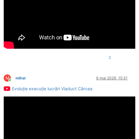
2
M
mihai
6 mai 2026, 15:31
Conectat
Evoluție execuție lucrări Viaduct Cârcea