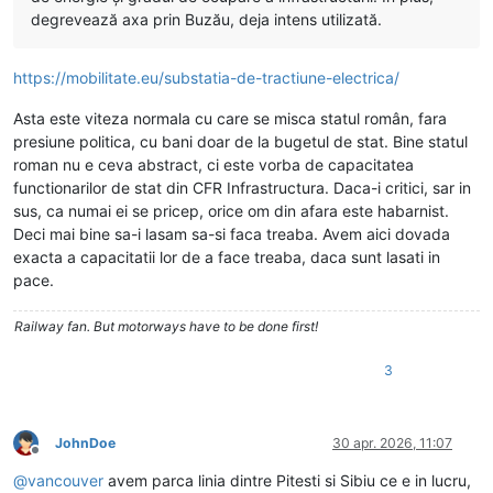
degrevează axa prin Buzău, deja intens utilizată.
https://mobilitate.eu/substatia-de-tractiune-electrica/
Asta este viteza normala cu care se misca statul român, fara
presiune politica, cu bani doar de la bugetul de stat. Bine statul
roman nu e ceva abstract, ci este vorba de capacitatea
functionarilor de stat din CFR Infrastructura. Daca-i critici, sar in
sus, ca numai ei se pricep, orice om din afara este habarnist.
Deci mai bine sa-i lasam sa-si faca treaba. Avem aici dovada
exacta a capacitatii lor de a face treaba, daca sunt lasati in
pace.
Railway fan. But motorways have to be done first!
3
JohnDoe
30 apr. 2026, 11:07
Deconectat
@
vancouver
avem parca linia dintre Pitesti si Sibiu ce e in lucru,