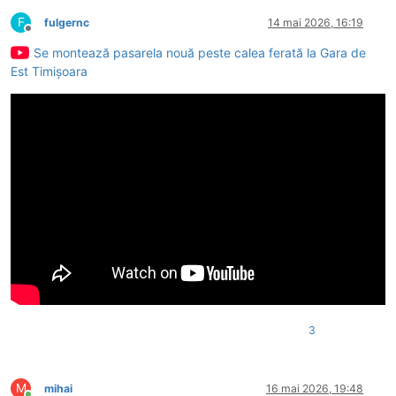
F
fulgernc
14 mai 2026, 16:19
Deconectat
Se montează pasarela nouă peste calea ferată la Gara de
Est Timișoara
3
M
mihai
16 mai 2026, 19:48