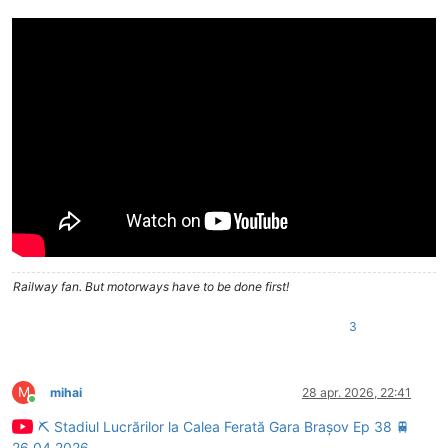
Railway fan. But motorways have to be done first!
3
M
mihai
28 apr. 2026, 22:41
Conectat
⛏ Stadiul Lucrărilor la Calea Ferată Gara Brașov Ep 38 🚆
26.04.2026