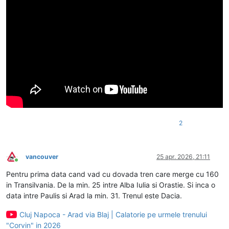
2
vancouver
25 apr. 2026, 21:11
Conectat
Pentru prima data cand vad cu dovada tren care merge cu 160
in Transilvania. De la min. 25 intre Alba Iulia si Orastie. Si inca o
data intre Paulis si Arad la min. 31. Trenul este Dacia.
Cluj Napoca - Arad via Blaj | Calatorie pe urmele trenului
"Corvin" in 2026