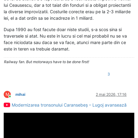
lui Ceausescu, dar a tot taiat din fonduri si a obligat proiectantii
la diverse improvizatii. Costurile corecte erau pe la 2-3 miliarde
lei, el a dat ordin sa se incadreze in 1 miliard.
Dupa 1990 au fost facute doar niste studii, s-a scos sina si
traversele si atat. Nu este in lucru si cel mai probabil nu se va
face niciodata sau daca se va face, atunci mare parte din ce
este in teren va trebuie daramat.
Railway fan. But motorways have to be done first!
3
M
mihai
2 mai 2026, 17:16
Conectat
Modernizarea tronsonului Caransebeș – Lugoj avansează