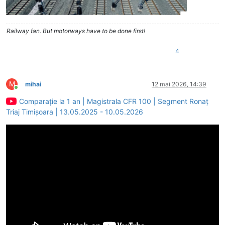
Railway fan. But motorways have to be done first!
4
M
mihai
12 mai 2026, 14:39
Conectat
Comparație la 1 an | Magistrala CFR 100 | Segment Ronaț
Triaj Timișoara | 13.05.2025 - 10.05.2026