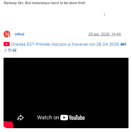
Railway fan. But motorways have to be done first!
1
M
mihai
29 apr. 2026, 14:46
Conectat
Oradea EST-Primele macaze și traverse noi-28.04.2026 🚂🚦
🚩🏗🚧