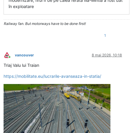
modernizare, firul II de pe calea ferată Ilia-Mintia a fost dat
în exploatare
Railway fan. But motorways have to be done first!
1
vancouver
8 mai 2026, 10:18
Conectat
Triaj Valu lui Traian
https://mobilitate.eu/lucrarile-avanseaza-in-statia/