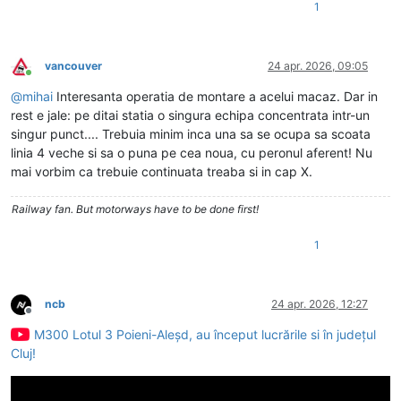
1
vancouver
24 apr. 2026, 09:05
Conectat
@
mihai
Interesanta operatia de montare a acelui macaz. Dar in
rest e jale: pe ditai statia o singura echipa concentrata intr-un
singur punct.... Trebuia minim inca una sa se ocupa sa scoata
linia 4 veche si sa o puna pe cea noua, cu peronul aferent! Nu
mai vorbim ca trebuie continuata treaba si in cap X.
Railway fan. But motorways have to be done first!
1
ncb
24 apr. 2026, 12:27
Deconectat
M300 Lotul 3 Poieni-Aleșd, au început lucrările si în județul
Cluj!