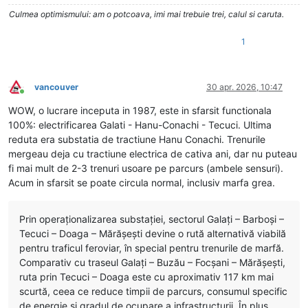
Culmea optimismului: am o potcoava, imi mai trebuie trei, calul si caruta.
1
vancouver
30 apr. 2026, 10:47
Conectat
WOW, o lucrare inceputa in 1987, este in sfarsit functionala
100%: electrificarea Galati - Hanu-Conachi - Tecuci. Ultima
reduta era substatia de tractiune Hanu Conachi. Trenurile
mergeau deja cu tractiune electrica de cativa ani, dar nu puteau
fi mai mult de 2-3 trenuri usoare pe parcurs (ambele sensuri).
Acum in sfarsit se poate circula normal, inclusiv marfa grea.
Prin operaționalizarea substației, sectorul Galați – Barboși –
Tecuci – Doaga – Mărășești devine o rută alternativă viabilă
pentru traficul feroviar, în special pentru trenurile de marfă.
Comparativ cu traseul Galați – Buzău – Focșani – Mărășești,
ruta prin Tecuci – Doaga este cu aproximativ 117 km mai
scurtă, ceea ce reduce timpii de parcurs, consumul specific
de energie și gradul de ocupare a infrastructurii. În plus,