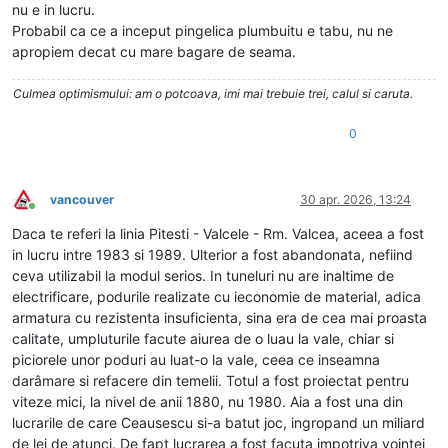
nu e in lucru.
Probabil ca ce a inceput pingelica plumbuitu e tabu, nu ne
apropiem decat cu mare bagare de seama.
Culmea optimismului: am o potcoava, imi mai trebuie trei, calul si caruta.
0
vancouver
30 apr. 2026, 13:24
Conectat
Daca te referi la linia Pitesti - Valcele - Rm. Valcea, aceea a fost
in lucru intre 1983 si 1989. Ulterior a fost abandonata, nefiind
ceva utilizabil la modul serios. In tuneluri nu are inaltime de
electrificare, podurile realizate cu ieconomie de material, adica
armatura cu rezistenta insuficienta, sina era de cea mai proasta
calitate, umpluturile facute aiurea de o luau la vale, chiar si
piciorele unor poduri au luat-o la vale, ceea ce inseamna
darâmare si refacere din temelii. Totul a fost proiectat pentru
viteze mici, la nivel de anii 1880, nu 1980. Aia a fost una din
lucrarile de care Ceausescu si-a batut joc, ingropand un miliard
de lei de atunci. De fapt lucrarea a fost facuta impotriva vointei