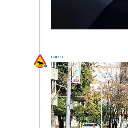
Duta C
Deconectat