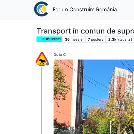
Forum Construim România
Transport în comun de supr
36
mesaje
7
posters
2.3k
vizualizăr
BUCURESTI
Duta C
Deconectat