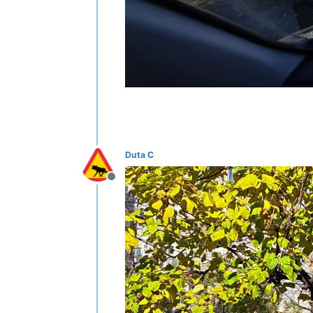
Duta C
Deconectat