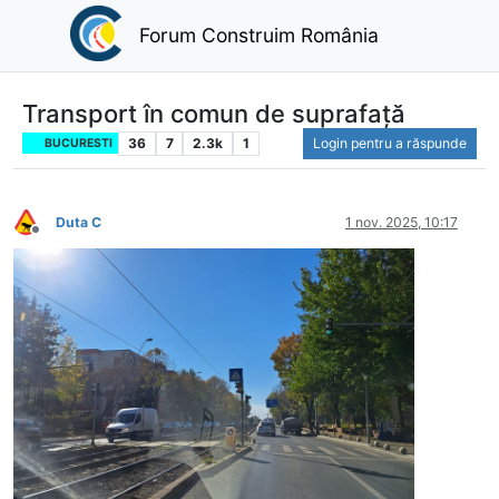
Forum Construim România
Transport în comun de suprafață
36
7
2.3k
1
Login pentru a răspunde
BUCURESTI
Duta C
1 nov. 2025, 10:17
Deconectat