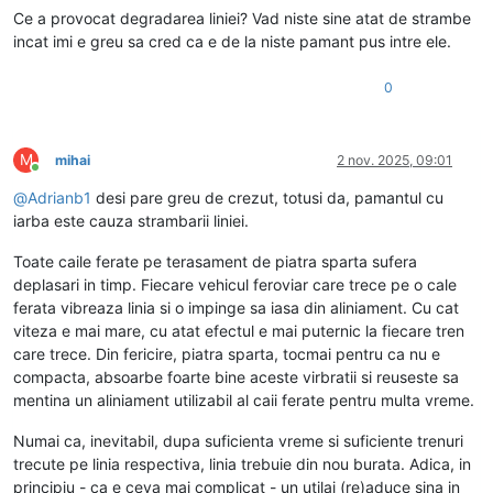
Ce a provocat degradarea liniei? Vad niste sine atat de strambe
incat imi e greu sa cred ca e de la niste pamant pus intre ele.
0
M
mihai
2 nov. 2025, 09:01
Conectat
@
Adrianb1
desi pare greu de crezut, totusi da, pamantul cu
iarba este cauza strambarii liniei.
Toate caile ferate pe terasament de piatra sparta sufera
deplasari in timp. Fiecare vehicul feroviar care trece pe o cale
ferata vibreaza linia si o impinge sa iasa din aliniament. Cu cat
viteza e mai mare, cu atat efectul e mai puternic la fiecare tren
care trece. Din fericire, piatra sparta, tocmai pentru ca nu e
compacta, absoarbe foarte bine aceste virbratii si reuseste sa
mentina un aliniament utilizabil al caii ferate pentru multa vreme.
Numai ca, inevitabil, dupa suficienta vreme si suficiente trenuri
trecute pe linia respectiva, linia trebuie din nou burata. Adica, in
principiu - ca e ceva mai complicat - un utilaj (re)aduce sina in