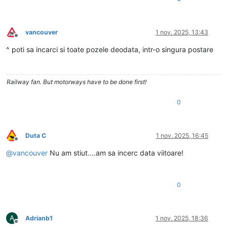
vancouver
1 nov. 2025, 13:43
Deconectat
^ poti sa incarci si toate pozele deodata, intr-o singura postare
Railway fan. But motorways have to be done first!
0
Duta C
1 nov. 2025, 16:45
Deconectat
@
vancouver
Nu am stiut....am sa incerc data viitoare!
0
A
Adrianb1
1 nov. 2025, 18:36
Deconectat