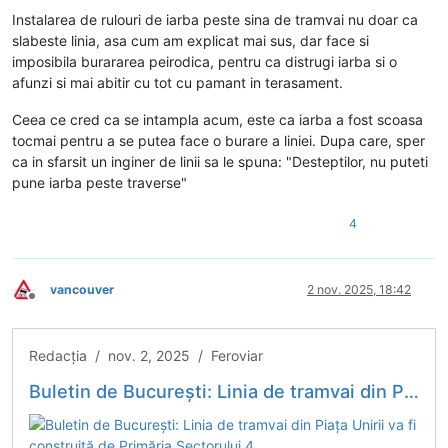
Instalarea de rulouri de iarba peste sina de tramvai nu doar ca
slabeste linia, asa cum am explicat mai sus, dar face si
imposibila burararea peirodica, pentru ca distrugi iarba si o
afunzi si mai abitir cu tot cu pamant in terasament.
Ceea ce cred ca se intampla acum, este ca iarba a fost scoasa
tocmai pentru a se putea face o burare a liniei. Dupa care, sper
ca in sfarsit un inginer de linii sa le spuna: "Desteptilor, nu puteti
pune iarba peste traverse"
4
vancouver
2 nov. 2025, 18:42
Deconectat
Redacția / nov. 2, 2025 / Feroviar
Buletin de București: Linia de tramvai din Piața Unirii va fi construită de Primăria Sectorului 4