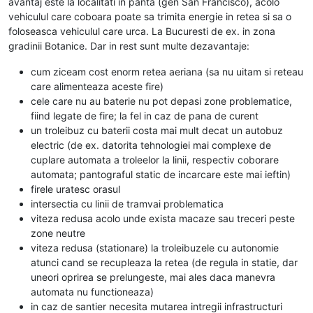
avantaj este la localitati in panta (gen San Francisco), acolo
vehiculul care coboara poate sa trimita energie in retea si sa o
foloseasca vehiculul care urca. La Bucuresti de ex. in zona
gradinii Botanice. Dar in rest sunt multe dezavantaje:
cum ziceam cost enorm retea aeriana (sa nu uitam si reteau
care alimenteaza aceste fire)
cele care nu au baterie nu pot depasi zone problematice,
fiind legate de fire; la fel in caz de pana de curent
un troleibuz cu baterii costa mai mult decat un autobuz
electric (de ex. datorita tehnologiei mai complexe de
cuplare automata a troleelor la linii, respectiv coborare
automata; pantograful static de incarcare este mai ieftin)
firele uratesc orasul
intersectia cu linii de tramvai problematica
viteza redusa acolo unde exista macaze sau treceri peste
zone neutre
viteza redusa (stationare) la troleibuzele cu autonomie
atunci cand se recupleaza la retea (de regula in statie, dar
uneori oprirea se prelungeste, mai ales daca manevra
automata nu functioneaza)
in caz de santier necesita mutarea intregii infrastructuri