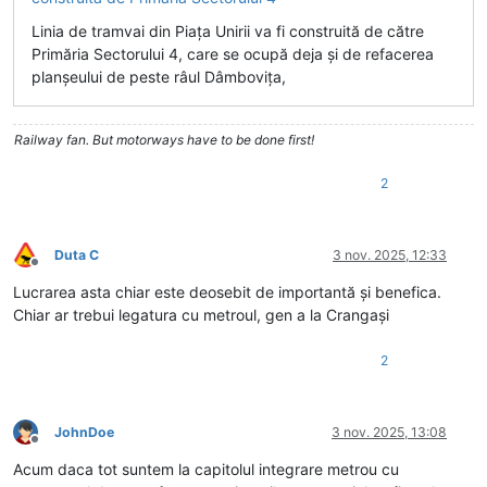
Linia de tramvai din Piața Unirii va fi construită de către
Primăria Sectorului 4, care se ocupă deja și de refacerea
planșeului de peste râul Dâmbovița,
Railway fan. But motorways have to be done first!
2
Duta C
3 nov. 2025, 12:33
Deconectat
Lucrarea asta chiar este deosebit de importantă și benefica.
Chiar ar trebui legatura cu metroul, gen a la Crangași
2
JohnDoe
3 nov. 2025, 13:08
Deconectat
Acum daca tot suntem la capitolul integrare metrou cu