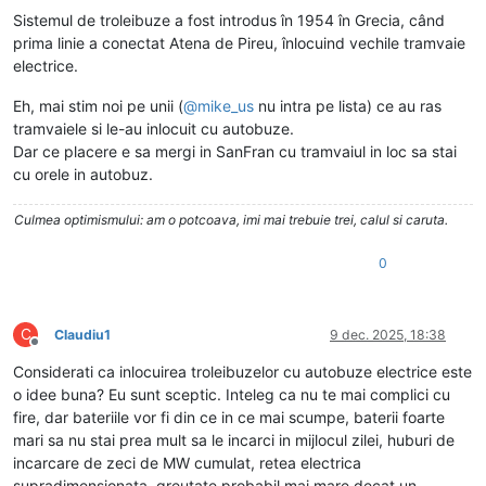
Sistemul de troleibuze a fost introdus în 1954 în Grecia, când
prima linie a conectat Atena de Pireu, înlocuind vechile tramvaie
electrice.
Eh, mai stim noi pe unii (
@
mike_us
nu intra pe lista) ce au ras
tramvaiele si le-au inlocuit cu autobuze.
Dar ce placere e sa mergi in SanFran cu tramvaiul in loc sa stai
cu orele in autobuz.
Culmea optimismului: am o potcoava, imi mai trebuie trei, calul si caruta.
0
C
Claudiu1
9 dec. 2025, 18:38
Deconectat
Considerati ca inlocuirea troleibuzelor cu autobuze electrice este
o idee buna? Eu sunt sceptic. Inteleg ca nu te mai complici cu
fire, dar bateriile vor fi din ce in ce mai scumpe, baterii foarte
mari sa nu stai prea mult sa le incarci in mijlocul zilei, huburi de
incarcare de zeci de MW cumulat, retea electrica
supradimensionata, greutate probabil mai mare decat un