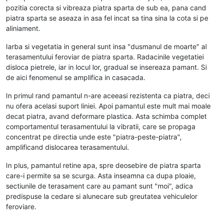
pozitia corecta si vibreaza piatra sparta de sub ea, pana cand
piatra sparta se aseaza in asa fel incat sa tina sina la cota si pe
aliniament.
Iarba si vegetatia in general sunt insa "dusmanul de moarte" al
terasamentului feroviar de piatra sparta. Radacinile vegetatiei
disloca pietrele, iar in locul lor, gradual se insereaza pamant. Si
de aici fenomenul se amplifica in casacada.
In primul rand pamantul n-are aceeasi rezistenta ca piatra, deci
nu ofera acelasi suport liniei. Apoi pamantul este mult mai moale
decat piatra, avand deformare plastica. Asta schimba complet
comportamentul terasamentului la vibratii, care se propaga
concentrat pe directia unde este "piatra-peste-piatra",
amplificand dislocarea terasamentului.
In plus, pamantul retine apa, spre deosebire de piatra sparta
care-i permite sa se scurga. Asta inseamna ca dupa ploaie,
sectiunile de terasament care au pamant sunt "moi", adica
predispuse la cedare si alunecare sub greutatea vehiculelor
feroviare.