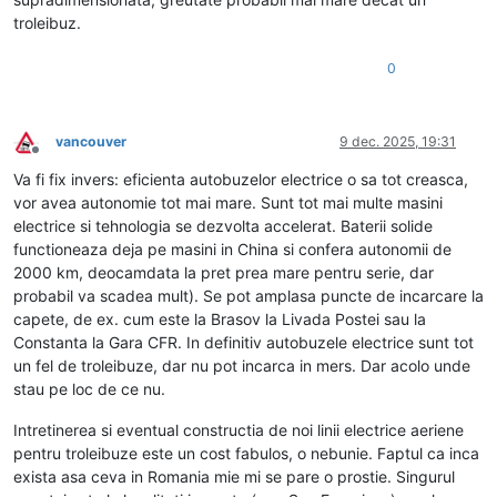
troleibuz.
0
vancouver
9 dec. 2025, 19:31
Deconectat
Va fi fix invers: eficienta autobuzelor electrice o sa tot creasca,
vor avea autonomie tot mai mare. Sunt tot mai multe masini
electrice si tehnologia se dezvolta accelerat. Baterii solide
functioneaza deja pe masini in China si confera autonomii de
2000 km, deocamdata la pret prea mare pentru serie, dar
probabil va scadea mult). Se pot amplasa puncte de incarcare la
capete, de ex. cum este la Brasov la Livada Postei sau la
Constanta la Gara CFR. In definitiv autobuzele electrice sunt tot
un fel de troleibuze, dar nu pot incarca in mers. Dar acolo unde
stau pe loc de ce nu.
Intretinerea si eventual constructia de noi linii electrice aeriene
pentru troleibuze este un cost fabulos, o nebunie. Faptul ca inca
exista asa ceva in Romania mie mi se pare o prostie. Singurul