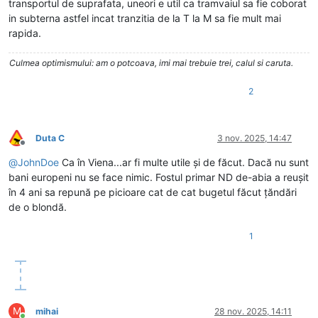
transportul de suprafata, uneori e util ca tramvaiul sa fie coborat
in subterna astfel incat tranzitia de la T la M sa fie mult mai
rapida.
Culmea optimismului: am o potcoava, imi mai trebuie trei, calul si caruta.
2
Duta C
3 nov. 2025, 14:47
Deconectat
@
JohnDoe
Ca în Viena...ar fi multe utile și de făcut. Dacă nu sunt
bani europeni nu se face nimic. Fostul primar ND de-abia a reușit
în 4 ani sa repună pe picioare cat de cat bugetul făcut țăndări
de o blondă.
1
M
mihai
28 nov. 2025, 14:11