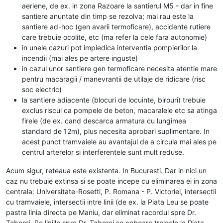
aeriene, de ex. in zona Razoare la santierul M5 - dar in fine
santiere anuntate din timp se rezolva; mai rau este la
santiere ad-hoc (gen avarii termoficare), accidente rutiere
care trebuie ocolite, etc (ma refer la cele fara autonomie)
in unele cazuri pot impiedica interventia pompierilor la
incendii (mai ales pe artere inguste)
in cazul unor santiere gen termoficare necesita atentie mare
pentru macaragii / manevrantii de utilaje de ridicare (risc
soc electric)
la santiere adiacente (blocuri de locuinte, birouri) trebuie
exclus riscul ca pompele de beton, macaralele etc sa atinga
firele (de ex. cand descarca armatura cu lungimea
standard de 12m), plus necesita aprobari suplimentare. In
acest punct tramvaiele au avantajul de a circula mai ales pe
centrul arterelor si interferentele sunt mult reduse.
Acum sigur, reteaua este existenta. In Bucuresti. Dar in nici un
caz nu trebuie extinsa si se poate incepe cu eliminarea ei in zona
centrala: Universitate-Rosetti, P. Romana - P. Victoriei, intersectii
cu tramvaiele, intersectii intre linii (de ex. la Piata Leu se poate
pastra linia directa pe Maniu, dar eliminat racordul spre Dr.
Taberei. Pe liniile spre Dr. Taberei se coboara troleele la Piata