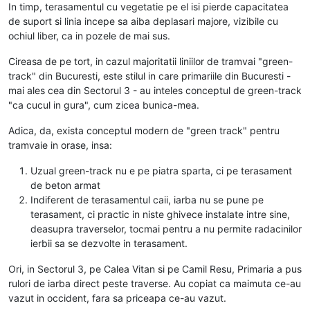
In timp, terasamentul cu vegetatie pe el isi pierde capacitatea
de suport si linia incepe sa aiba deplasari majore, vizibile cu
ochiul liber, ca in pozele de mai sus.
Cireasa de pe tort, in cazul majoritatii liniilor de tramvai "green-
track" din Bucuresti, este stilul in care primariile din Bucuresti -
mai ales cea din Sectorul 3 - au inteles conceptul de green-track
"ca cucul in gura", cum zicea bunica-mea.
Adica, da, exista conceptul modern de "green track" pentru
tramvaie in orase, insa:
Uzual green-track nu e pe piatra sparta, ci pe terasament
de beton armat
Indiferent de terasamentul caii, iarba nu se pune pe
terasament, ci practic in niste ghivece instalate intre sine,
deasupra traverselor, tocmai pentru a nu permite radacinilor
ierbii sa se dezvolte in terasament.
Ori, in Sectorul 3, pe Calea Vitan si pe Camil Resu, Primaria a pus
rulori de iarba direct peste traverse. Au copiat ca maimuta ce-au
vazut in occident, fara sa priceapa ce-au vazut.