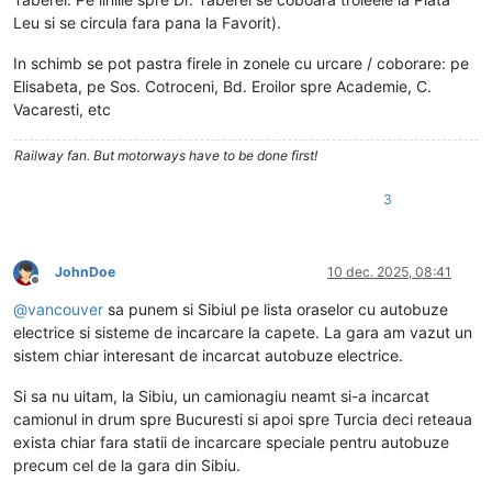
Leu si se circula fara pana la Favorit).
In schimb se pot pastra firele in zonele cu urcare / coborare: pe
Elisabeta, pe Sos. Cotroceni, Bd. Eroilor spre Academie, C.
Vacaresti, etc
Railway fan. But motorways have to be done first!
3
JohnDoe
10 dec. 2025, 08:41
Deconectat
@
vancouver
sa punem si Sibiul pe lista oraselor cu autobuze
electrice si sisteme de incarcare la capete. La gara am vazut un
sistem chiar interesant de incarcat autobuze electrice.
Si sa nu uitam, la Sibiu, un camionagiu neamt si-a incarcat
camionul in drum spre Bucuresti si apoi spre Turcia deci reteaua
exista chiar fara statii de incarcare speciale pentru autobuze
precum cel de la gara din Sibiu.