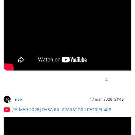
2
ncb
17 mar. 2026, 21:48
Deconectat
[15 MAR 2026] PASAJUL APARATORII PATRIEI 4K!!