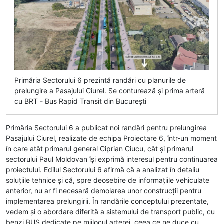
Primăria Sectorului 6 prezintă randări cu planurile de
prelungire a Pasajului Ciurel. Se conturează și prima arteră
cu BRT - Bus Rapid Transit din București
Primăria Sectorului 6 a publicat noi randări pentru prelungirea
Pasajului Ciurel, realizate de echipa Proiectare 6, într-un moment
în care atât primarul general Ciprian Ciucu, cât și primarul
sectorului Paul Moldovan își exprimă interesul pentru continuarea
proiectului. Edilul Sectorului 6 afirmă că a analizat în detaliu
soluțiile tehnice și că, spre deosebire de informațiile vehiculate
anterior, nu ar fi necesară demolarea unor construcții pentru
implementarea prelungirii. În randările conceptului prezentate,
vedem și o abordare diferită a sistemului de transport public, cu
benzi BUS dedicate pe mijlocul arterei, ceea ce ne duce cu