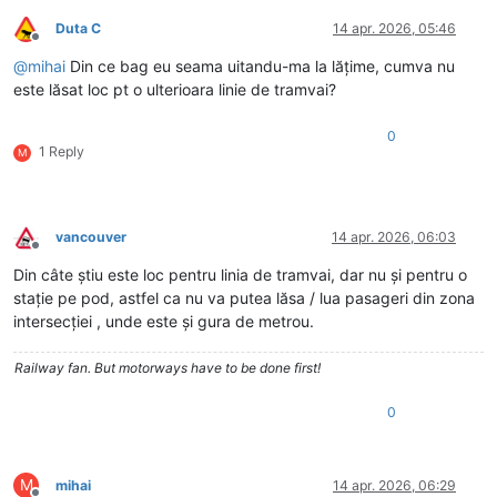
Duta C
14 apr. 2026, 05:46
Deconectat
@
mihai
Din ce bag eu seama uitandu-ma la lățime, cumva nu
este lăsat loc pt o ulterioara linie de tramvai?
0
1 Reply
M
vancouver
14 apr. 2026, 06:03
Deconectat
Din câte știu este loc pentru linia de tramvai, dar nu și pentru o
stație pe pod, astfel ca nu va putea lăsa / lua pasageri din zona
intersecției , unde este și gura de metrou.
Railway fan. But motorways have to be done first!
0
M
mihai
14 apr. 2026, 06:29