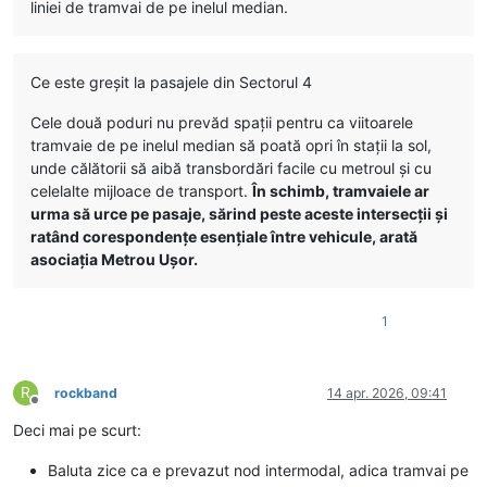
liniei de tramvai de pe inelul median.
Ce este greșit la pasajele din Sectorul 4
Cele două poduri nu prevăd spații pentru ca viitoarele
tramvaie de pe inelul median să poată opri în stații la sol,
unde călătorii să aibă transbordări facile cu metroul și cu
celelalte mijloace de transport.
În schimb, tramvaiele ar
urma să urce pe pasaje, sărind peste aceste intersecții și
ratând corespondențe esențiale între vehicule, arată
asociația Metrou Ușor.
1
R
rockband
14 apr. 2026, 09:41
Deconectat
Deci mai pe scurt:
Baluta zice ca e prevazut nod intermodal, adica tramvai pe