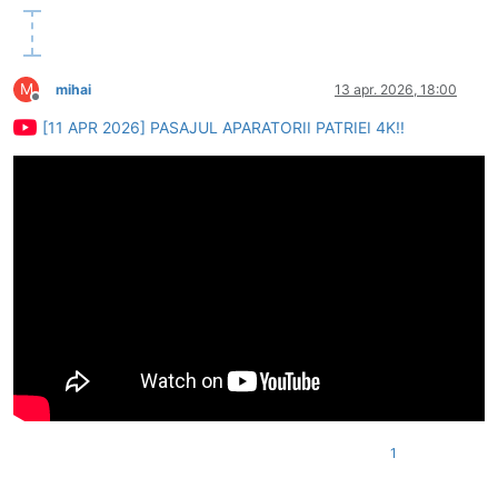
M
mihai
13 apr. 2026, 18:00
Deconectat
[11 APR 2026] PASAJUL APARATORII PATRIEI 4K!!
1