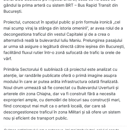
gândul la prima arteră cu sistem BRT – Bus Rapid Transit din
București.
Proiectul, cunoscut în spațiul public și prin formula ironică „cel
mai scump viraj la stânga din istoria omenirii”, ar avea rolul de a
decongestiona traficul din vestul Capitalei și de a crea o
alternativă reală la bulevardul Iuliu Maniu. Prelungirea pasajului
ar urma să asigure o legătură directă către ieșirea din București,
facilitând fluxul rutier într-o zonă sufocată de trafic la orele de
vârf.
Primăria Sectorului 6 subliniază că proiectul este analizat cu
atenție, iar randările publicate oferă o primă imagine asupra
modului în care ar putea arăta infrastructura odată finalizată.
Noul drum urmează să fie conectat cu Bulevardul Uverturii și
arterele din zona Chiajna, dar va fi construit fără a necesita
exproprieri ample, cu demolări de blocuri sau construcții mari,
fiind conceput mai mult ca o arteră locală, dar care să
descongestioneze traficul în zona Militari și să ofere un sistem
nou și eficient de transport public.