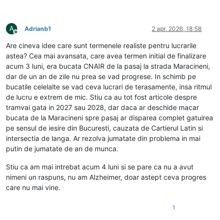
A
Adrianb1
2 apr. 2026, 18:58
Deconectat
Are cineva idee care sunt termenele realiste pentru lucrarile
astea? Cea mai avansata, care avea termen initial de finalizare
acum 3 luni, era bucata CNAIR de la pasaj la strada Maracineni,
dar de un an de zile nu prea se vad progrese. In schimb pe
bucatile celelalte se vad ceva lucrari de terasamente, insa ritmul
de lucru e extrem de mic. Stiu ca au tot fost articole despre
tramvai gata in 2027 sau 2028, dar daca ar deschide macar
bucata de la Maracineni spre pasaj ar disparea complet gatuirea
pe sensul de iesire din Bucuresti, cauzata de Cartierul Latin si
intersectia de langa. Ar rezolva jumatate din problema in mai
putin de jumatate de an de munca.
Stiu ca am mai intrebat acum 4 luni si se pare ca nu a avut
nimeni un raspuns, nu am Alzheimer, doar astept ceva progres
care nu mai vine.
1