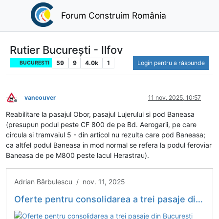
Forum Construim România
Rutier București - Ilfov
59
9
4.0k
1
Login pentru a răspunde
BUCURESTI
vancouver
11 nov. 2025, 10:57
Deconectat
Reabilitare la pasajul Obor, pasajul Lujerului si pod Baneasa
(presupun podul peste CF 800 de pe Bd. Aerogarii, pe care
circula si tramvaiul 5 - din articol nu rezulta care pod Baneasa;
ca altfel podul Baneasa in mod normal se refera la podul feroviar
Baneasa de pe M800 peste lacul Herastrau).
Adrian Bărbulescu / nov. 11, 2025
Oferte pentru consolidarea a trei pasaje din București