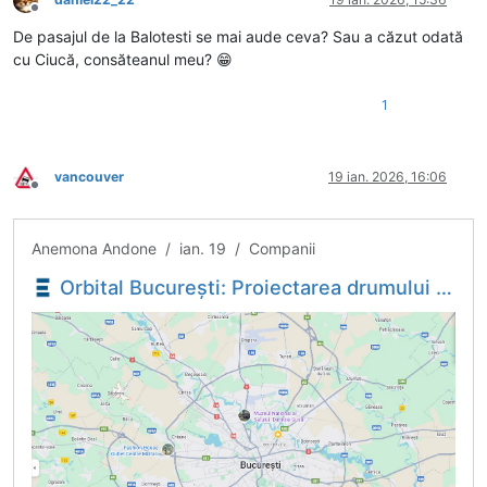
Deconectat
De pasajul de la Balotesti se mai aude ceva? Sau a căzut odată
cu Ciucă, consăteanul meu? 😁
1
vancouver
19 ian. 2026, 16:06
Deconectat
Anemona Andone / ian. 19 / Companii
Orbital București: Proiectarea drumului radial DR 3 - Giulești Expres, relansată la licitație - Economica.net