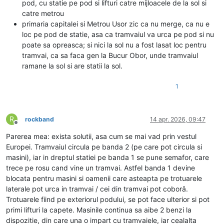
pod, cu statie pe pod si lifturi catre mijloacele de la sol si
catre metrou
primaria capitalei si Metrou Usor zic ca nu merge, ca nu e
loc pe pod de statie, asa ca tramvaiul va urca pe pod si nu
poate sa opreasca; si nici la sol nu a fost lasat loc pentru
tramvai, ca sa faca gen la Bucur Obor, unde tramvaiul
ramane la sol si are statii la sol.
1
R
rockband
14 apr. 2026, 09:47
Deconectat
Parerea mea: exista solutii, asa cum se mai vad prin vestul
Europei. Tramvaiul circula pe banda 2 (pe care pot circula si
masini), iar in dreptul statiei pe banda 1 se pune semafor, care
trece pe rosu cand vine un tramvai. Astfel banda 1 devine
blocata pentru masini si oamenii care asteapta pe trotuarele
laterale pot urca in tramvai / cei din tramvai pot coborâ.
Trotuarele fiind pe exteriorul podului, se pot face ulterior si pot
primi lifturi la capete. Masinile continua sa aibe 2 benzi la
dispozitie, din care una o impart cu tramvaiele, iar cealalta