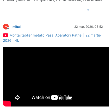
Culmea optimismului: am o potcoava, imi mai trebuie trei, calul si caruta.
3
M
mihai
22 mar. 2026, 08:52
Deconectat
Montaj tablier metalic Pasaj Apărătorii Patriei | 22 martie
2026 | 4k