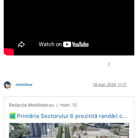
2
JohnDoe
18 mar. 2026, 11:17
Deconectat
Redacția Mobilitate.eu / mart. 15
Primăria Sectorului 6 prezintă randări cu planurile de prelungire a Pasajului Ciurel. Se conturează și prima arteră cu BRT - Bus Rapid Transit din București - Hubul tău de informații din domeniul...