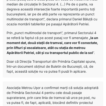
median de circulație în Sectorul 4. (…) Pe de o parte, va
degreva această intersecție foarte importantă pentru toți
bucureștenii, iar pe de altă parte va reprezenta un punct
multimodal de transport”, declara primarul Daniel Băluță cu
ocazia montării tablierilor pe pasajul Apărătorii Patriei.
Prin „punct multimodal de transport”, primarul Sectorului 4
se referă la faptul că pe acest pasaj vor fi amenajate
„la un
moment dat, două stații de tramvai, care vor fi conectate,
prin lifturi și escalatoare, atât cu stația de metrou
Apărătorii Patriei, cât și cu transportul public de la sol
”.
Doar că Direcția Transporturi din Primăria Capitalei spune,
într-un document obținut de Buletin de București, că, de
fapt, această soluție nu va putea fi pusă în aplicare.
Asociația Metrou Ușor a confirmat marți că soluția adoptată
de Primăria Sectorului 4 pentru cele două pasaje
supraterane, prin care linia de tramvai să urce pe pod, nu
va putea fi, de fapt, aplicată, blocând definitiv proiectul