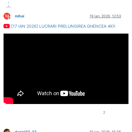
M
mihai
19 ian. 2026, 12:53
Deconectat
[17 IAN 2026] LUCRARI PRELUNGIREA GHENCEA 4K!!
2
daniel22_22
19 ian. 2026, 15:36