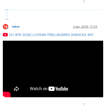
1
M
mihai
2 apr. 2026, 17:33
Deconectat
[01 APR 2026] LUCRARI PRELUNGIREA GHENCEA 4K!!
1