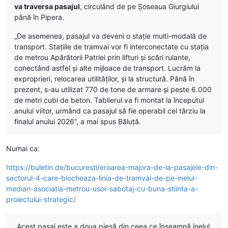
va traversa pasajul
, circulând de pe Șoseaua Giurgiului
până în Pipera.
„De asemenea, pasajul va deveni o stație multi-modală de
transport. Stațiile de tramvai vor fi interconectate cu stația
de metrou Apărătorii Patriei prin lifturi și scări rulante,
conectând astfel și alte mijloace de transport. Lucrăm la
exproprieri, relocarea utilităților, și la structură. Până în
prezent, s-au utilizat 770 de tone de armare și peste 6.000
de metri cubi de beton. Tablierul va fi montat la începutul
anului viitor, urmând ca pasajul să fie operabil cel târziu la
finalul anului 2026”, a mai spus Băluţă.
Numai ca:
https://buletin.de/bucuresti/eroarea-majora-de-la-pasajele-din-
sectorul-4-care-blocheaza-linia-de-tramvai-de-pe-inelul-
median-asociatia-metrou-usor-sabotaj-cu-buna-stiinta-a-
proiectului-strategic/
„Acest pasaj este a doua piesă din ceea ce înseamnă inelul