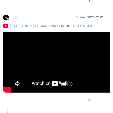
1
ncb
13 dec. 2025, 21:01
Deconectat
[13 DEC 2025] LUCRARI PRELUNGIREA GHENCEA!!
3