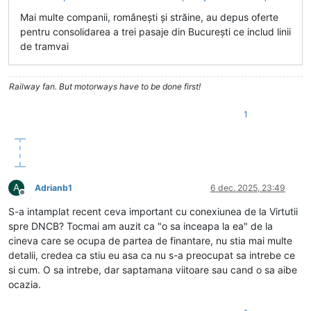
Mai multe companii, românești și străine, au depus oferte
pentru consolidarea a trei pasaje din București ce includ linii
de tramvai
Railway fan. But motorways have to be done first!
1
A
Adrianb1
6 dec. 2025, 23:49
Deconectat
S-a intamplat recent ceva important cu conexiunea de la Virtutii
spre DNCB? Tocmai am auzit ca "o sa inceapa la ea" de la
cineva care se ocupa de partea de finantare, nu stia mai multe
detalii, credea ca stiu eu asa ca nu s-a preocupat sa intrebe ce
si cum. O sa intrebe, dar saptamana viitoare sau cand o sa aibe
ocazia.