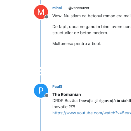
mihai
@vancouver
M
Wow! Nu stiam ca betonul roman era mai 
Deconectat
De fapt, daca ne gandim bine, avem const
structurilor de beton modern.
Multumesc pentru articol.
PaulS
P
The Romanian
Deconectat
DRDP Buzău: 𝐈𝐧𝐨𝐯𝐚ț𝐢𝐞 ș𝐢 𝐬𝐢𝐠𝐮𝐫𝐚𝐧ță î𝐧 𝐬𝐭𝐚𝐛𝐢𝐥𝐢𝐳
Inovatie ?!?!
https://www.youtube.com/watch?v=5e