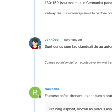
130-150 (sau mai mult in Germania) pana l
Railway fan. But motorways have to be done firs
JohnDoe
@vancouver
Sunt curios cum fac olandezii de au auto
Deconectat
Culmea optimismului: am o potcoava, imi mai trebu
rockband
R
Folosesc asfalt drenant, exact cum a arat
Deconectat
Draining asphalt, known as porous aspha