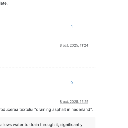
late.
1
8 oct. 2025, 11:24
0
8 oct. 2025, 15:25
oducerea textului "draining asphalt in nederland".
llows water to drain through it, significantly