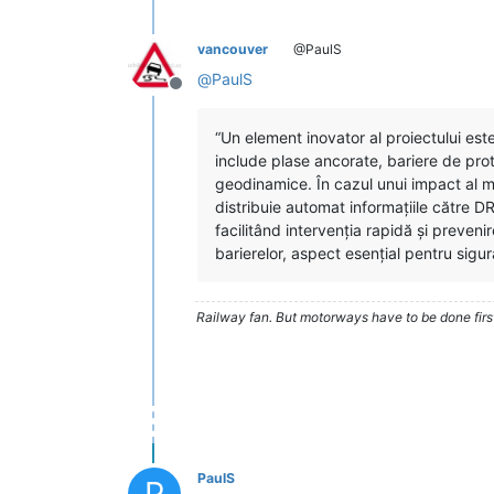
vancouver
@PaulS
@
PaulS
Deconectat
“Un element inovator al proiectului es
include plase ancorate, bariere de prot
geodinamice. În cazul unui impact al ma
distribuie automat informațiile către D
facilitând intervenția rapidă și preveni
barierelor, aspect esențial pentru sigu
Railway fan. But motorways have to be done firs
PaulS
P