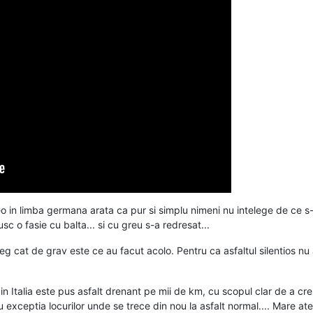
o in limba germana arata ca pur si simplu nimeni nu intelege de ce s-a i
usc o fasie cu balta... si cu greu s-a redresat...
leg cat de grav este ce au facut acolo. Pentru ca asfaltul silentios nu 
n Italia este pus asfalt drenant pe mii de km, cu scopul clar de a crest
exceptia locurilor unde se trece din nou la asfalt normal.... Mare ate