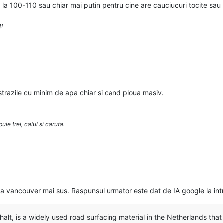
a 100-110 sau chiar mai putin pentru cine are cauciucuri tocite sau 
t!
strazile cu minim de apa chiar si cand ploua masiv.
ie trei, calul si caruta.
a vancouver mai sus. Raspunsul urmator este dat de IA google la intr
lt, is a widely used road surfacing material in the Netherlands that a