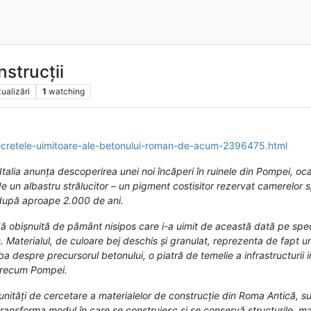
nstrucții
zualizări
1
watching
a/secretele-uimitoare-ale-betonului-roman-de-acum-2396475.html
in Italia anunța descoperirea unei noi încăperi în ruinele din Pompei, 
 un albastru strălucitor – un pigment costisitor rezervat camerelor sp
 după aproape 2.000 de ani.
ă obișnuită de pământ nisipos care i-a uimit de această dată pe specia
Materialul, de culoare bej deschis și granulat, reprezenta de fapt 
 despre precursorul betonului, o piatră de temelie a infrastructurii im
 precum Pompei.
nități de cercetare a materialelor de construcție din Roma Antică, sub
ransforma modul în care se construiesc și se conservă structurile, mai