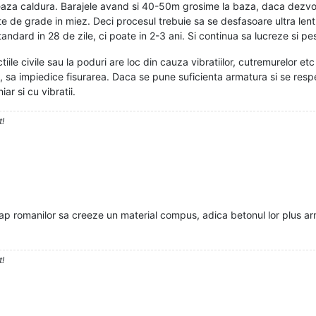
eaza caldura. Barajele avand si 40-50m grosime la baza, daca dezvolta
te de grade in miez. Deci procesul trebuie sa se desfasoare ultra lent.
andard in 28 de zile, ci poate in 2-3 ani. Si continua sa lucreze si p
ile civile sau la poduri are loc din cauza vibratiilor, cutremurelor et
sa impiedice fisurarea. Daca se pune suficienta armatura si se respect
ar si cu vibratii.
t!
cap romanilor sa creeze un material compus, adica betonul lor plus 
t!