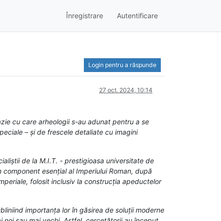
Înregistrare
Autentificare
Login pentru a răspunde
27 oct. 2024, 10:14
ocazie cu care arheologii s-au adunat pentru a se
eciale – și de frescele detaliate cu imagini
liștii de la M.I.T. - prestigioasa universitate de
un component esențial al Imperiului Roman, după
periale, folosit inclusiv la construcția apeductelor
liniind importanța lor în găsirea de soluții moderne
 noi sau mai vechi. Astfel, cercetătorii au început