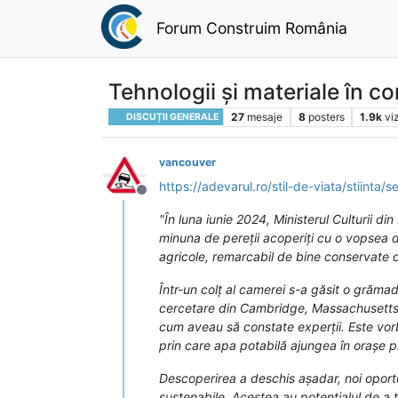
Forum Construim România
Tehnologii și materiale în co
27
mesaje
8
posters
1.9k
vi
DISCUȚII GENERALE
vancouver
https://adevarul.ro/stil-de-viata/stiint
Deconectat
"În luna iunie 2024, Ministerul Culturii d
minuna de pereții acoperiți cu o vopsea de
agricole, remarcabil de bine conservate
Într-un colț al camerei s-a găsit o grămad
cercetare din Cambridge, Massachusetts. 
cum aveau să constate experții. Este vorba
prin care apa potabilă ajungea în orașe
Descoperirea a deschis așadar, noi oportu
sustenabile. Acestea au potențialul de a t