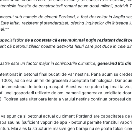
tehnicile folosite de constructorii romani acum două milenii, potrivit
oscut sub numele de ciment Portland, a fost dezvoltat în Anglia secolu
ste ieftin, rezistent și standardizat, oferind inginerilor din întreaga 
ai.
**
specialiștilor
de a constata că este mult mai puțin rezistent decât be
erit că betonul zilelor noastre dezvoltă fisuri care pot duce în cele d
oastre este un factor major în schimbările climatice,
generând 8% din e
ntentionat in betonul final bucati de var nestins. Pana acum se cred
100%, adica era un fel de greseala acceptata tehnologica. Dar acum p
t in amestecul de beton proaspat. Acest var se putea topi mai tarziu
nti unei gospodarii utilizate de om, oamenii genereaza umiditate doar pr
 Topirea asta ulterioara lenta a varului nestins continua procesul de 
va spun ca si betonul actual cu ciment Portland are capacitatea de a se
pa sau nu (suficient vapori de apa - betonul permite tranzitul vapori
uri. Mai ales la structurile masive gen baraje nu se poate folosi cime