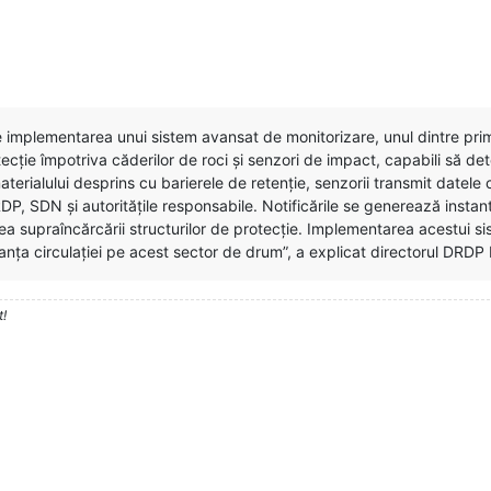
te implementarea unui sistem avansat de monitorizare, unul dintre prim
ecție împotriva căderilor de roci și senzori de impact, capabili să d
terialului desprins cu barierele de retenție, senzorii transmit datele 
RDP, SDN și autoritățile responsabile. Notificările se generează instan
rea supraîncărcării structurilor de protecție. Implementarea acestui si
ranța circulației pe acest sector de drum”, a explicat directorul DRDP
t!