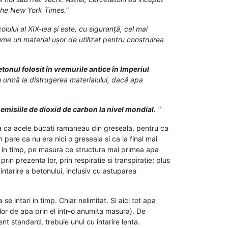
 The New York Times."
lui al XIX-lea și este, cu siguranță, cel mai
lume un material ușor de utilizat pentru construirea
tonul folosit în vremurile antice în Imperiul
in urmă la distrugerea materialului, dacă apa
misiile de dioxid de carbon la nivel mondial
. "
ea ca acele bucati ramaneau din greseala, pentru ca
are ca nu era nici o greseala si ca la final mai
, in timp, pe masura ce structura mai primea apa
in prezenta lor, prin respiratie si transpiratie; plus
intarire a betonului, inclusiv cu astuparea
 intari in timp. Chiar nelimitat. Si aici tot apa
lor de apa prin el intr-o anumita masura). De
nt standard, trebuie unul cu intarire lenta.