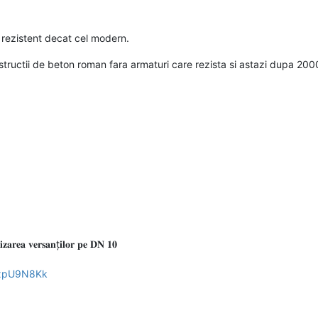
rezistent decat cel modern.
ructii de beton roman fara armaturi care rezista si astazi dupa 2000
𝐫𝐞𝐚 𝐯𝐞𝐫𝐬𝐚𝐧ț𝐢𝐥𝐨𝐫 𝐩𝐞 𝐃𝐍 𝟏𝟎
yxpU9N8Kk