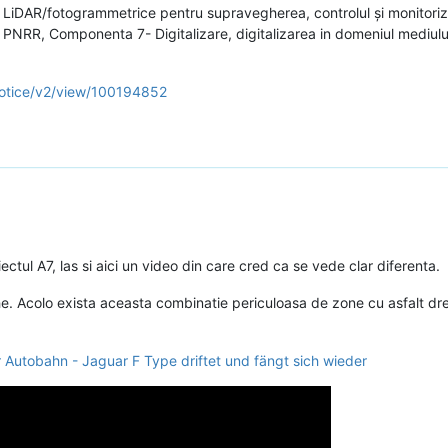
e LiDAR/fotogrammetrice pentru supravegherea, controlul și monitoriza
rin PNRR, Componenta 7- Digitalizare, digitalizarea in domeniul mediulu
c-notice/v2/view/100194852
ctul A7, las si aici un video din care cred ca se vede clar diferenta.
he. Acolo exista aceasta combinatie periculoasa de zone cu asfalt dre
 Autobahn - Jaguar F Type driftet und fängt sich wieder