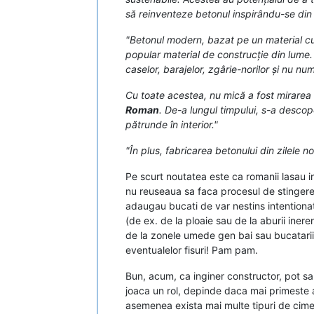
să reinventeze betonul inspirându-se din 
"Betonul modern, bazat pe un material cun
popular material de construcție din lume. E
caselor, barajelor, zgârie-norilor și nu num
Cu toate acestea, nu mică a fost mirarea 
Roman
. De-a lungul timpului, s-a descop
pătrunde în interior."
"În plus, fabricarea betonului din zilele n
Pe scurt noutatea este ca romanii lasau i
nu reuseaua sa faca procesul de stingere 
adaugau bucati de var nestins intentiona
(de ex. de la ploaie sau de la aburii inere
de la zonele umede gen bai sau bucatarii).
eventualelor fisuri! Pam pam.
Bun, acum, ca inginer constructor, pot sa 
joaca un rol, depinde daca mai primeste a
asemenea exista mai multe tipuri de ciment