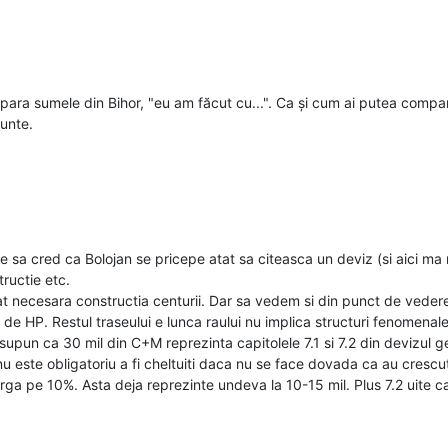
mpara sumele din Bihor, "eu am făcut cu...". Ca și cum ai putea comp
unte.
 sa cred ca Bolojan se pricepe atat sa citeasca un deviz (si aici ma re
tructie etc.
t necesara constructia centurii. Dar sa vedem si din punct de vedere 
e HP. Restul traseului e lunca raului nu implica structuri fenomenal
supun ca 30 mil din C+M reprezinta capitolele 7.1 si 7.2 din devizul 
este obligatoriu a fi cheltuiti daca nu se face dovada ca au crescut 
 pe 10%. Asta deja reprezinte undeva la 10-15 mil. Plus 7.2 uite ca