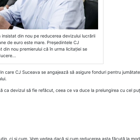
a insistat din nou pe reducerea devizului lucrării
ane de euro este mare. Președintele CJ
din nou premierului că în urma licitației se
ducere...
 prin care CJ Suceava se angajează să asigure fonduri pentru jumătat
lui.
 ca devizul să fie refăcut, ceea ce va duce la prelungirea cu cel puți
țin, ci și cum. Vom vedea dacă și cum reducerea asta făcută la modul