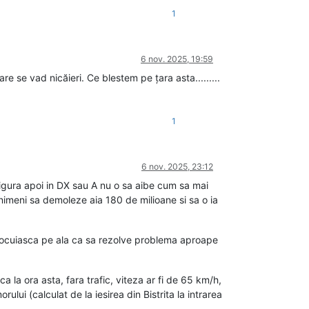
1
6 nov. 2025, 19:59
 se vad nicăieri. Ce blestem pe țara asta.........
1
6 nov. 2025, 23:12
igura apoi in DX sau A nu o sa aibe cum sa mai
nimeni sa demoleze aia 180 de milioane si sa o ia
inlocuiasca pe ala ca sa rezolve problema aproape
la ora asta, fara trafic, viteza ar fi de 65 km/h,
i (calculat de la iesirea din Bistrita la intrarea