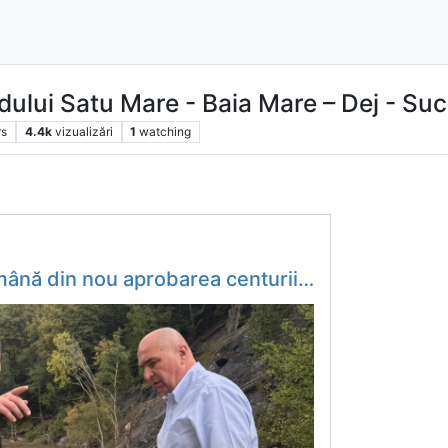
ului Satu Mare - Baia Mare – Dej - Su
rs
4.4k
vizualizări
1
watching
a Humorului și se întâlnește iar cu Gheorghe Șoldan pentru a-i explica proiectul