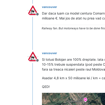
vancouver
Dar daca luam ca model centura Comarnic,
Deconectat
milioane €. Mai jos de atat nu prea vad 
Railway fan. But motorways have to be done firs
vancouver
Si totusi Bolojan are 100% dreptate. Iata
Deconectat
10-15% trebuie suspendata (pod peste CF 
fara sa treaca nicaieri peste raul Moldo
Asadar 4,8 km x 50 milioane lei / km = ca.
QED!