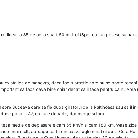
 liceul la 35 de ani a spart 60 mld lei (Sper ca nu gresesc suma) care
u exista loc de manevra, daca fac o prostie care nu se poate reconf
mportant sa faca ceva bine chiar decat sa il faca pentru ca nu vrea 
od spre Suceava care sa fie dupa giratorul de la Paltinoasa sau sa il 
 duce pana in A7, ca nu e departe, dar merge si fara.
 viteza medie de deplasare e cam 55 km/h si cam 180 km. Waze zice ca 
te mai mult, aproape toate din cauza aglomeratiei de la Gura Humorulu
e exclus). Bucata de la Gura Humorului ar evita alea 30 de minute.