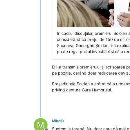
În cadrul discuțiilor, premierul Bolojan 
considerând că prețul de 150 de milio
Suceava, Gheorghe Șoldan, i-a explicat 
poate regla prețul investiției și că o re
El i-a transmis premierului și scrisoarea
pe poziție, cerând doar reducerea devizu
Președintele Șoldan a arătat că a urmează
privind centura Gura Humorului.
MihaiD
M
Suntem la tarabă. Nu doar care dă mai pu