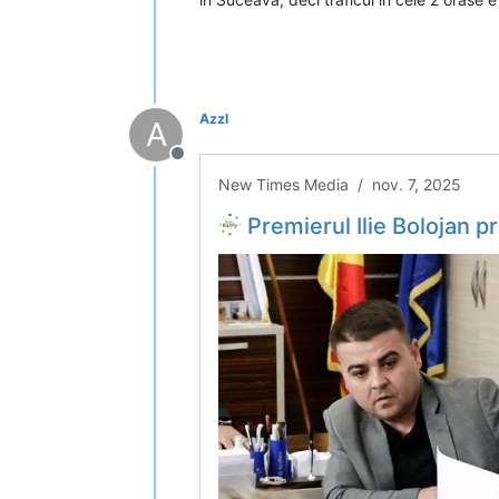
Azzl
A
Deconectat
New Times Media / nov. 7, 2025
Premierul Ilie Bolojan prelungește cu î