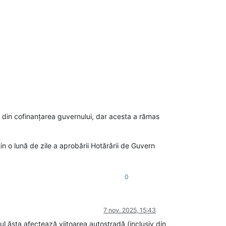
e din cofinanțarea guvernului, dar acesta a rămas
n o lună de zile a aprobării Hotărârii de Guvern
0
7 nov. 2025, 15:43
 ăsta afectează viitoarea autostradă (inclusiv din