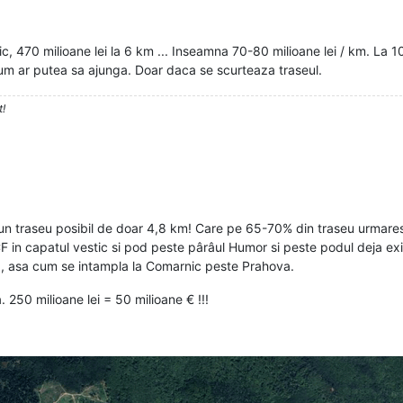
 470 milioane lei la 6 km ... Inseamna 70-80 milioane lei / km. La 1
cum ar putea sa ajunga. Doar daca se scurteaza traseul.
t!
 un traseu posibil de doar 4,8 km! Care pe 65-70% din traseu urmares
in capatul vestic si pod peste pârâul Humor si peste podul deja exi
va, asa cum se intampla la Comarnic peste Prahova.
 250 milioane lei = 50 milioane € !!!