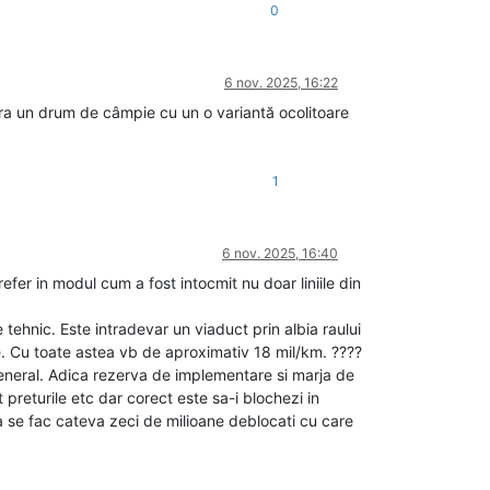
0
6 nov. 2025, 16:22
ara un drum de câmpie cu un o variantă ocolitoare
1
6 nov. 2025, 16:40
fer in modul cum a fost intocmit nu doar liniile din
tehnic. Este intradevar un viaduct prin albia raului
e. Cu toate astea vb de aproximativ 18 mil/km. ????
general. Adica rezerva de implementare si marja de
preturile etc dar corect este sa-i blochezi in
 se fac cateva zeci de milioane deblocati cu care