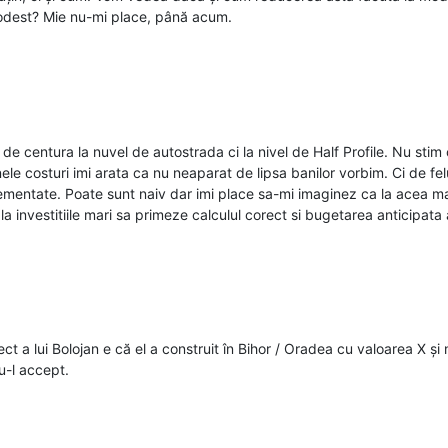
prodest? Mie nu-mi place, până acum.
 centura la nuvel de autostrada ci la nivel de Half Profile. Nu stim c
le costuri imi arata ca nu neaparat de lipsa banilor vorbim. Ci de fel
mplementate. Poate sunt naiv dar imi place sa-mi imaginez ca la acea ma
 investitiile mari sa primeze calculul corect si bugetarea anticipata a 
t a lui Bolojan e că el a construit în Bihor / Oradea cu valoarea X și 
u-l accept.