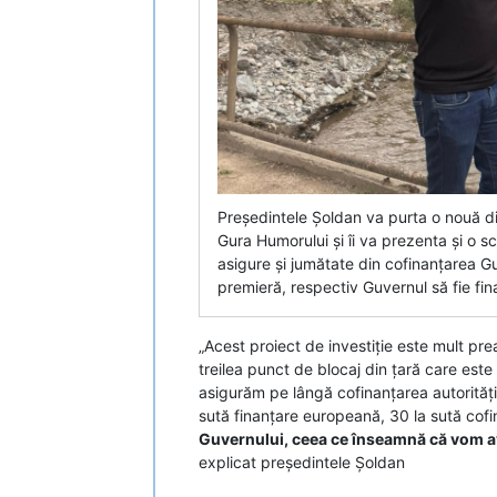
Președintele Șoldan va purta o nouă di
Gura Humorului și îi va prezenta și o 
asigure și jumătate din cofinanțarea G
premieră, respectiv Guvernul să fie fina
„Acest proiect de investiție este mult pre
treilea punct de blocaj din țară care est
asigurăm pe lângă cofinanțarea autorități
sută finanțare europeană, 30 la sută cofin
Guvernului, ceea ce înseamnă că vom av
explicat președintele Șoldan