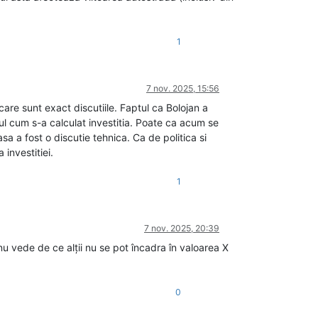
1
7 nov. 2025, 15:56
are sunt exact discutiile. Faptul ca Bolojan a
ul cum s-a calculat investitia. Poate ca acum se
sa a fost o discutie tehnica. Ca de politica si
investitiei.
1
7 nov. 2025, 20:39
nu vede de ce alții nu se pot încadra în valoarea X
0