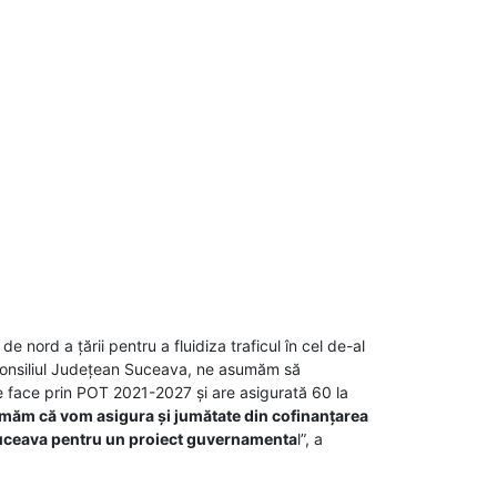
 nord a țării pentru a fluidiza traficul în cel de-al
, Consiliul Județean Suceava, ne asumăm să
se face prin POT 2021-2027 și are asigurată 60 la
măm că vom asigura și jumătate din cofinanțarea
 Suceava pentru un proiect guvernamenta
l”, a