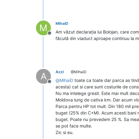
MihaiD
M
Am văzut declarația lui Bolojan, care co
Deconectat
făcută din viaduct aproape continuu la m
Azzl
@MihaiD
A
@
MihaiD
toate ca toate dar parca as tinde
Deconectat
acesta) cat si care sunt costurile de cons
Nu ma intelege gresit. Este mai mult deca
Moldova lung de cativa km. Dar acum vb d
Parca pentru HP tot mult. Din 180 mil pre
buget (25% din C+M). Acum acesti bani nu 
buget. Poate nu prevedem 25 %. Sa mearga
se pot face multe.
Zic si eu.