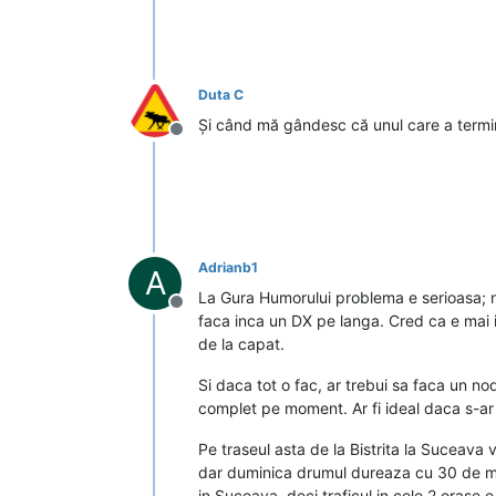
Duta C
Și când mă gândesc că unul care a terminat
Deconectat
Adrianb1
A
La Gura Humorului problema e serioasa; n
Deconectat
faca inca un DX pe langa. Cred ca e mai i
de la capat.
Si daca tot o fac, ar trebui sa faca un n
complet pe moment. Ar fi ideal daca s-ar
Pe traseul asta de la Bistrita la Suceava
dar duminica drumul dureaza cu 30 de minu
in Suceava, deci traficul in cele 2 orase 