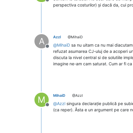
Deconectat
perspectiva costurilor) și dacă da, cui 
Azzl
@MihaiD
A
@
MihaiD
sa nu uitam ca nu mai diacutam de
Deconectat
refuzat asumarea CJ-uluj de a acoperi une
discuta la nivel central si de solutiile i
imagine ne-am cam saturat. Cum ar fi ca la
MihaiD
@Azzl
M
@
Azzl
singura declarație publică pe subiec
Deconectat
(ca reper). Ăsta e un argument pe care n