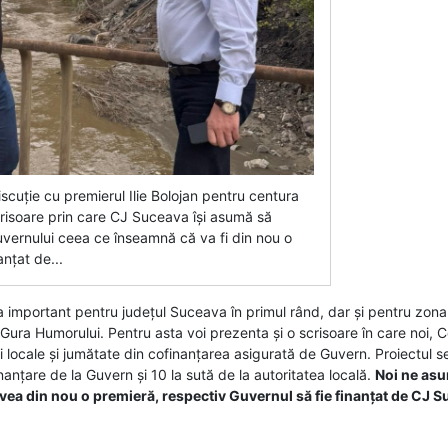
scuție cu premierul Ilie Bolojan pentru centura
scrisoare prin care CJ Suceava își asumă să
uvernului ceea ce înseamnă că va fi din nou o
nțat de...
a important pentru județul Suceava în primul rând, dar și pentru zona de
e Gura Humorului. Pentru asta voi prezenta și o scrisoare în care noi
i locale și jumătate din cofinanțarea asigurată de Guvern. Proiectul 
anțare de la Guvern și 10 la sută de la autoritatea locală.
Noi ne asu
ea din nou o premieră, respectiv Guvernul să fie finanțat de CJ