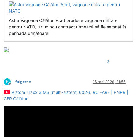
Astra Vagoane Călători Arad produce vagoane militare
pentru NATO, iar un nou contract urmează să fie semnat în
perioada următoare
2
F
fulgernc
16 mai 2026, 21:56
Deconectat
Alstom Traxx 3 MS (multi-sistem) 002-6 RO -ARF | PNRR |
CFR Călători