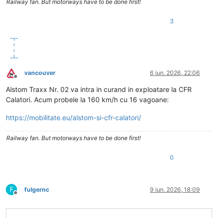
Railway fan. But motorways have to be done first!
3
vancouver
6 iun. 2026, 22:06
Deconectat
Alstom Traxx Nr. 02 va intra in curand in exploatare la CFR
Calatori. Acum probele la 160 km/h cu 16 vagoane:
https://mobilitate.eu/alstom-si-cfr-calatori/
Railway fan. But motorways have to be done first!
0
F
fulgernc
9 iun. 2026, 18:09
Deconectat