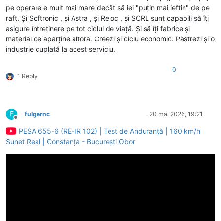
pe operare e mult mai mare decât să iei "puțin mai ieftin" de pe
raft. Și Softronic , și Astra , și Reloc , și SCRL sunt capabili să îți
asigure întreținere pe tot ciclul de viață. Și să îți fabrice și
material ce aparține altora. Creezi și ciclu economic. Păstrezi și o
industrie cuplată la acest serviciu.
0
1 Reply
F
fulgernc
20 mai 2026, 19:21
Deconectat
PESA 655-6 (RE-IR 102) | Test de Anduranță | 160 km/h
Sunet Real | Constanța - București Obor