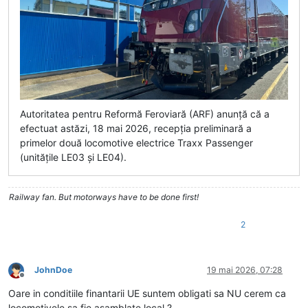
Autoritatea pentru Reformă Feroviară (ARF) anunță că a
efectuat astăzi, 18 mai 2026, recepția preliminară a
primelor două locomotive electrice Traxx Passenger
(unitățile LE03 și LE04).
Railway fan. But motorways have to be done first!
2
JohnDoe
19 mai 2026, 07:28
Deconectat
Oare in conditiile finantarii UE suntem obligati sa NU cerem ca
locomotivele sa fie asamblate local ?