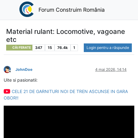
Forum Construim România
Material rulant: Locomotive, vagoane
etc
347
15
76.4k
1
Login pentru a răspunde
CĂI FERATE
JohnDoe
4 mai 2026, 14:14
Deconectat
Uite si pasionatii:
CELE 21 DE GARNITURI NOI DE TREN ASCUNSE IN GARA
OBOR!!