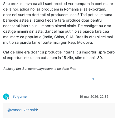
Sau crezi cumva ca altii sunt prosti si vor cumpara in continuare
de la noi, adica noi sa producem in Romania si sa exportam,
doar noi suntem destepti si producem local? Toti pot sa impuna
barierele astea si atunci fiecare tara produce doar pentru
necesarul intern si nu importa nimeni nimic. De castigat nu o sa
castige nimeni din asta, dar cel mai putin o sa piarda tara cea
mai mare ca populatie (India, China, SUA, Brazilia etc) si cel mai
mult o sa piarda tarile foarte mici gen Rep. Moldova.
Cat de bine era doar cu productie interna, cu importuri spre zero
si exporturi intr-un an cat acum in 15 zile, stim din anii '80.
Railway fan. But motorways have to be done first!
3
F
fulgernc
19 mai 2026, 22:32
Deconectat
@
vancouver
said
: