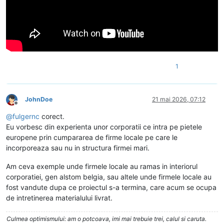
1
JohnDoe
21 mai 2026, 07:12
Deconectat
@
fulgernc
corect.
Eu vorbesc din experienta unor corporatii ce intra pe pietele
europene prin cumpararea de firme locale pe care le
incorporeaza sau nu in structura firmei mari.
Am ceva exemple unde firmele locale au ramas in interiorul
corporatiei, gen alstom belgia, sau altele unde firmele locale au
fost vandute dupa ce proiectul s-a termina, care acum se ocupa
de intretinerea materialului livrat.
Culmea optimismului: am o potcoava, imi mai trebuie trei, calul si caruta.