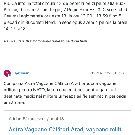
PS. Ca info, in total circula 43 de perechi pe zi pe relatia Buc-
Brasov, din care 7 sunt Regio, 7 Regio Express, 3 IC si restul IR.
Cea mai aglomerata ora este 13, in ora 13:00 - 13:59 fiind 5
plecari din Bucuresti Nord. In sens opus avem 4 pe ora la orele
14, 17 si 18.
Railway fan. But motorways have to be done first!
1
Y
yetiman
13 mai 2026, 13:16
Deconectat
Compania Astra Vagoane Călători Arad produce vagoane
militare pentru NATO, iar un nou contract pentru garnituri
destinate medicinei militare urmează să fie semnat în perioada
următoare.
Adrian Bărbulescu / mai 13
Astra Vagoane Călători Arad, vagoane militare pentru NATO