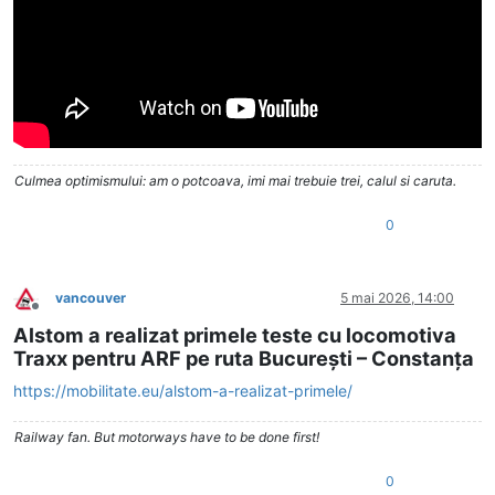
Culmea optimismului: am o potcoava, imi mai trebuie trei, calul si caruta.
0
vancouver
5 mai 2026, 14:00
Deconectat
Alstom a realizat primele teste cu locomotiva
Traxx pentru ARF pe ruta București – Constanța
https://mobilitate.eu/alstom-a-realizat-primele/
Railway fan. But motorways have to be done first!
0