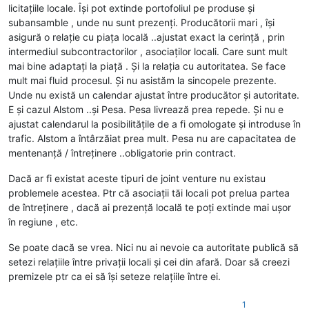
licitațiile locale. Își pot extinde portofoliul pe produse și
subansamble , unde nu sunt prezenți. Producătorii mari , își
asigură o relație cu piața locală ..ajustat exact la cerință , prin
intermediul subcontractorilor , asociaților locali. Care sunt mult
mai bine adaptați la piață . Și la relația cu autoritatea. Se face
mult mai fluid procesul. Și nu asistăm la sincopele prezente.
Unde nu există un calendar ajustat între producător și autoritate.
E și cazul Alstom ..și Pesa. Pesa livrează prea repede. Și nu e
ajustat calendarul la posibilitățile de a fi omologate și introduse în
trafic. Alstom a întârzăiat prea mult. Pesa nu are capacitatea de
mentenanță / întreținere ..obligatorie prin contract.
Dacă ar fi existat aceste tipuri de joint venture nu existau
problemele acestea. Ptr că asociații tăi locali pot prelua partea
de întreținere , dacă ai prezență locală te poți extinde mai ușor
în regiune , etc.
Se poate dacă se vrea. Nici nu ai nevoie ca autoritate publică să
setezi relațiile între privații locali și cei din afară. Doar să creezi
premizele ptr ca ei să își seteze relațiile între ei.
1