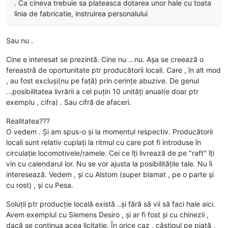
. Ca cineva trebuie sa plateasca dotarea unor hale cu toata
linia de fabricatie, instruirea personalului
Sau nu .
Cine e interesat se prezintă. Cine nu ...nu. Așa se creează o
fereastră de oportunitate ptr producătorii locali. Care , în alt mod
, au fost excluși(nu pe față) prin cerințe abuzive. De genul
...posibilitatea livrării a cel puțin 10 unități anual(e doar ptr
exemplu , cifra) . Sau cifră de afaceri.
Realitatea???
O vedem . Și am spus-o și la momentul respectiv. Producătorii
locali sunt relativ cuplați la ritmul cu care pot fi introduse în
circulație locomotivele/ramele. Cei ce îți livrează de pe "raft" îți
vin cu calendarul lor. Nu se vor ajusta la posibilitățile tale. Nu îi
interesează. Vedem , și cu Alstom (super blamat , pe o parte și
cu rost) , și cu Pesa.
Soluții ptr producție locală există ..și fără să vii să faci hale aici.
Avem exemplul cu Siemens Desiro , și ar fi fost și cu chinezii ,
dacă se continua acea licitație. În orice caz , câștigul pe piață ,