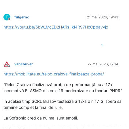
F
fulgernc
21 mai 2026, 19:43
Deconectat
https://youtu.be/5bW_McED2HA?is=kl4R97HcCpbavvjx
1
vancouver
27 mai 2026, 12:14
Deconectat
https://mobilitate.eu/reloc-craiova-finalizeaza-proba/
"Reloc Craiova finalizează proba de performanță cu a 17a
locomotivă ELASMO din cele 19 modernizate cu fonduri PNRR"
In acelasi timp SCRL Brasov testeaza a 12-a din 17. Si spera sa
termine complet la final de iulie.
La Softronic cred ca nu mai sunt emotii.