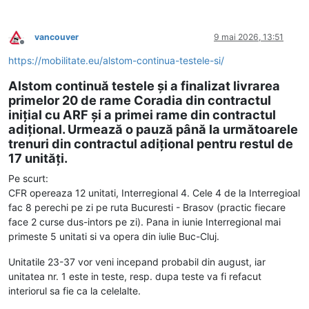
vancouver
9 mai 2026, 13:51
Deconectat
https://mobilitate.eu/alstom-continua-testele-si/
Alstom continuă testele și a finalizat livrarea
primelor 20 de rame Coradia din contractul
inițial cu ARF și a primei rame din contractul
adițional. Urmează o pauză până la următoarele
trenuri din contractul adițional pentru restul de
17 unități.
Pe scurt:
CFR opereaza 12 unitati, Interregional 4. Cele 4 de la Interregioal
fac 8 perechi pe zi pe ruta Bucuresti - Brasov (practic fiecare
face 2 curse dus-intors pe zi). Pana in iunie Interregional mai
primeste 5 unitati si va opera din iulie Buc-Cluj.
Unitatile 23-37 vor veni incepand probabil din august, iar
unitatea nr. 1 este in teste, resp. dupa teste va fi refacut
interiorul sa fie ca la celelalte.