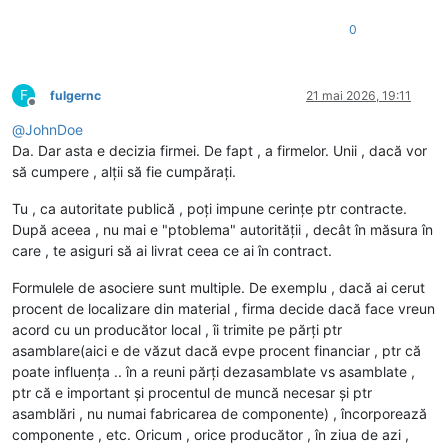
0
F
fulgernc
21 mai 2026, 19:11
Deconectat
@
JohnDoe
Da. Dar asta e decizia firmei. De fapt , a firmelor. Unii , dacă vor
să cumpere , alții să fie cumpărați.
Tu , ca autoritate publică , poți impune cerințe ptr contracte.
După aceea , nu mai e "ptoblema" autorității , decât în măsura în
care , te asiguri să ai livrat ceea ce ai în contract.
Formulele de asociere sunt multiple. De exemplu , dacă ai cerut
procent de localizare din material , firma decide dacă face vreun
acord cu un producător local , îi trimite pe părți ptr
asamblare(aici e de văzut dacă evpe procent financiar , ptr că
poate influența .. în a reuni părți dezasamblate vs asamblate ,
ptr că e important și procentul de muncă necesar și ptr
asamblări , nu numai fabricarea de componente) , încorporează
componente , etc. Oricum , orice producător , în ziua de azi ,