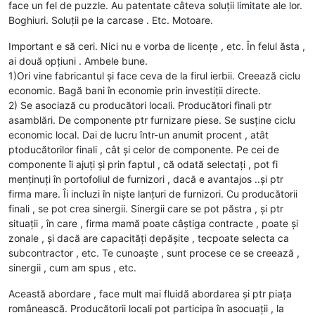
face un fel de puzzle. Au patentate câteva soluții limitate ale lor.
Boghiuri. Soluții pe la carcase . Etc. Motoare.
Important e să ceri. Nici nu e vorba de licențe , etc. În felul ăsta ,
ai două opțiuni . Ambele bune.
1)Ori vine fabricantul și face ceva de la firul ierbii. Creează ciclu
economic. Bagă bani în economie prin investiții directe.
2) Se asociază cu producători locali. Producători finali ptr
asamblări. De componente ptr furnizare piese. Se susține ciclu
economic local. Dai de lucru într-un anumit procent , atât
ptoducătorilor finali , cât și celor de componente. Pe cei de
componente îi ajuți și prin faptul , că odată selectați , pot fi
menținuți în portofoliul de furnizori , dacă e avantajos ..și ptr
firma mare. Îi incluzi în niște lanțuri de furnizori. Cu producătorii
finali , se pot crea sinergii. Sinergii care se pot păstra , și ptr
situații , în care , firma mamă poate câștiga contracte , poate și
zonale , și dacă are capacități depășite , tecpoate selecta ca
subcontractor , etc. Te cunoaște , sunt procese ce se creează ,
sinergii , cum am spus , etc.
Această abordare , face mult mai fluidă abordarea și ptr piața
românească. Producătorii locali pot participa în asocuații , la