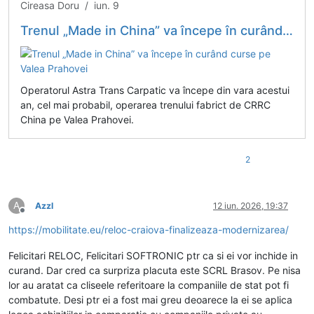
Cireasa Doru / iun. 9
Trenul „Made in China” va începe în curând curse pe Valea Prahovei
Operatorul Astra Trans Carpatic va începe din vara acestui
an, cel mai probabil, operarea trenului fabrict de CRRC
China pe Valea Prahovei.
2
A
Azzl
12 iun. 2026, 19:37
Deconectat
https://mobilitate.eu/reloc-craiova-finalizeaza-modernizarea/
Felicitari RELOC, Felicitari SOFTRONIC ptr ca si ei vor inchide in
curand. Dar cred ca surpriza placuta este SCRL Brasov. Pe nisa
lor au aratat ca cliseele referitoare la companiile de stat pot fi
combatute. Desi ptr ei a fost mai greu deoarece la ei se aplica