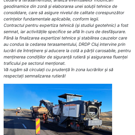
geodinamice din zonă și elaborarea unei soluții tehnice de
consolidare, care să asigure nivelul de calitate corespunzător
cerințelor fundamentale aplicabile, conform legii.
Contractul pentru expertiza tehnică (și studiul geotehnic) a fost
semnat, iar activitățile specifice se află în curs de desfășurare.
Până la finalizarea expertizei tehnice și stabilirea cauzelor care
au condus la cedarea terasamentului, DRDP Cluj intervine prin
lucrări de întreținere și aducere la cotă a părții carosabile, pentru
menținerea condițiilor de siguranță rutieră și asigurarea fluenței
traficului pe sectorul menționat.
Vă rugăm să circulați cu prudență în zona lucrărilor și să
respectați semnalizarea rutieră!