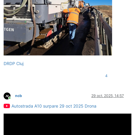
DRDP Cluj
4
ncb
29 oct. 2025, 14:57
Conectat
Autostrada A10 surpare 29 oct 2025 Drona