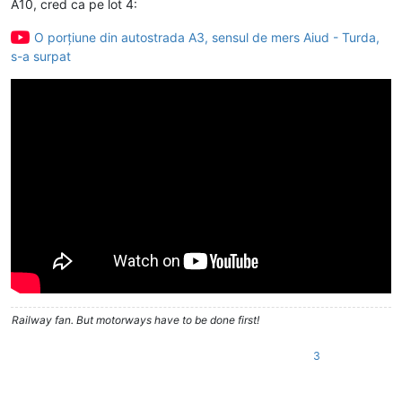
A10, cred ca pe lot 4:
O porțiune din autostrada A3, sensul de mers Aiud - Turda,
s-a surpat
Railway fan. But motorways have to be done first!
3