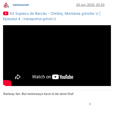
vancouver
30 oct. 2025, 20:33
Deconectat
A3 Suplacu de Barcău - Chiribiș, Montarea grinzilor U |
Episodul 4 , transportul grinzii U
Railway fan. But motorways have to be done first!
3