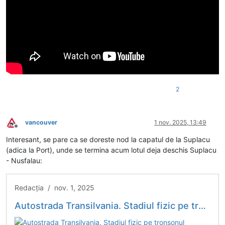
2
vancouver
1 nov. 2025, 13:49
Deconectat
Interesant, se pare ca se doreste nod la capatul de la Suplacu
(adica la Port), unde se termina acum lotul deja deschis Suplacu
- Nusfalau:
Redacția / nov. 1, 2025
Autostrada Transilvania. Stadiul fizic pe tronsonul Suplacu de Barcău – Chiribiş a ajuns la 55% / Erbașu: Proiectul va întârzia probabil o lună-două, pentru că autoritățile doresc un nod mare la...