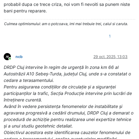
probabil dupa ce trece criza, noi vom fi nevoiti sa punem niste
bani pentru reparare.
Culmea optimismului: am o potcoava, imi mai trebuie trei, calul si caruta.
1
ncb
29 oct. 2025, 13:03
Conectat
DRDP Cluj intervine în regim de urgență în zona km 66 al
Autostrăzii A10 Sebeș-Turda, județul Cluj, unde s-a constatat o
cedare a terasamentului.
Pentru asigurarea condițiilor de circulație și a siguranței
participanților la trafic, Secția Producție intervine prin lucrări de
întreținere curentă.
Având în vedere persistența fenomenelor de instabilitate și
agravarea progresivă a cedării drumului, DRDP Cluj a demarat o
procedură de achiziție pentru realizarea unei expertize tehnice
și a unui studiu geotehnic detaliat.
Obiectivul acestora este identificarea cauzelor fenomenului de
cedare a terasamentului, analiza eventualelor modificări