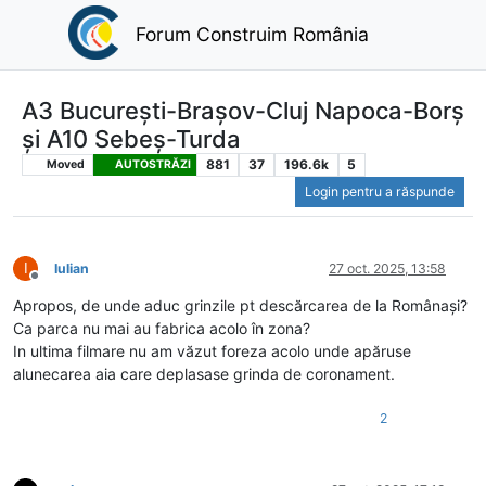
Forum Construim România
A3 București-Brașov-Cluj Napoca-Borș
și A10 Sebeș-Turda
881
37
196.6k
5
Moved
AUTOSTRĂZI
Login pentru a răspunde
I
Iulian
27 oct. 2025, 13:58
Deconectat
Apropos, de unde aduc grinzile pt descărcarea de la Românași?
Ca parca nu mai au fabrica acolo în zona?
In ultima filmare nu am văzut foreza acolo unde apăruse
alunecarea aia care deplasase grinda de coronament.
2