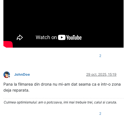
2
JohnDoe
29 oct. 2025, 15:19
Deconectat
Pana la filmarea din drona nu mi-am dat seama ca e intr-o zona
deja reparata.
Culmea optimismului: am o potcoava, imi mai trebuie trei, calul si caruta.
2