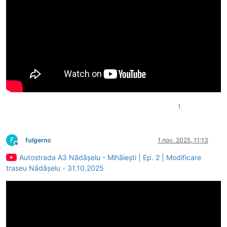
1
F
fulgernc
1 nov. 2025, 11:13
Deconectat
Autostrada A3 Nãdãșelu - Mihãiești | Ep. 2 | Modificare
traseu Nãdãșelu - 31.10.2025