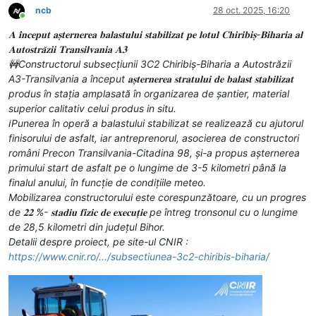
ncb
28 oct. 2025, 16:20
Conectat
𝐀 𝐢̂𝐧𝐜𝐞𝐩𝐮𝐭 𝐚𝐬̦𝐭𝐞𝐫𝐧𝐞𝐫𝐞𝐚 𝐛𝐚𝐥𝐚𝐬𝐭𝐮𝐥𝐮𝐢 𝐬𝐭𝐚𝐛𝐢𝐥𝐢𝐳𝐚𝐭 𝐩𝐞 𝐥𝐨𝐭𝐮𝐥 𝐂𝐡𝐢𝐫𝐢𝐛𝐢𝐬̦-𝐁𝐢𝐡𝐚𝐫𝐢𝐚 𝐚𝐥
𝐀𝐮𝐭𝐨𝐬𝐭𝐫𝐚̆𝐳𝐢𝐢 𝐓𝐫𝐚𝐧𝐬𝐢𝐥𝐯𝐚𝐧𝐢𝐚 𝐀𝟑
🚧Constructorul subsecțiunii 3C2 Chiribiș-Biharia a Autostrăzii
A3-Transilvania a început 𝐚𝐬̦𝐭𝐞𝐫𝐧𝐞𝐫𝐞𝐚 𝐬𝐭𝐫𝐚𝐭𝐮𝐥𝐮𝐢 𝐝𝐞 𝐛𝐚𝐥𝐚𝐬𝐭 𝐬𝐭𝐚𝐛𝐢𝐥𝐢𝐳𝐚𝐭
produs în stația amplasată în organizarea de șantier, material
superior calitativ celui produs in situ.
ℹ️Punerea în operă a balastului stabilizat se realizează cu ajutorul
finisorului de asfalt, iar antreprenorul, asocierea de constructori
români Precon Transilvania-Citadina 98, și-a propus așternerea
primului start de asfalt pe o lungime de 3-5 kilometri până la
finalul anului, în funcție de condițiile meteo.
Mobilizarea constructorului este corespunzătoare, cu un progres
de 𝟐𝟐 %- 𝐬𝐭𝐚𝐝𝐢𝐮 𝐟𝐢𝐳𝐢𝐜 𝐝𝐞 𝐞𝐱𝐞𝐜𝐮𝐭̦𝐢𝐞 pe întreg tronsonul cu o lungime
de 28,5 kilometri din județul Bihor.
Detalii despre proiect, pe site-ul CNIR :
https://www.cnir.ro/.../subsectiunea-3c2-chiribis-biharia/