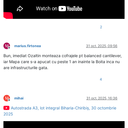
2
M
marius.firtonea
31 oct. 2025, 09:56
Deconectat
Bun, imediat Ozaltin monteaza cofrajele pt balanced cantilever,
iar Mapa care s-a apucat cu peste 1 an inainte la Boita inca nu
are infrastructurile gata.
4
M
mihai
31 oct. 2025, 16:36
Deconectat
Autostrada A3, lot integral Biharia-Chiribiș, 30 octombrie
2025