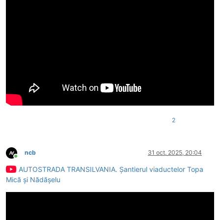
2
ncb
31 oct. 2025, 20:04
Conectat
AUTOSTRADA TRANSILVANIA. Șantierul viaductelor Topa
Mică și Nădășelu