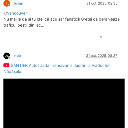
I
Iulian
31 oct. 2025, 02:35
Deconectat
@
vancouver
Nu mai le da și tu idei că acu sar fanaticii Gretei că deranjează
traficul peștii din lac...
4
ncb
31 oct. 2025, 08:37
Conectat
ȘANTIER Autostrada Transilvania, lucrări la Viaductul
Nădășelu