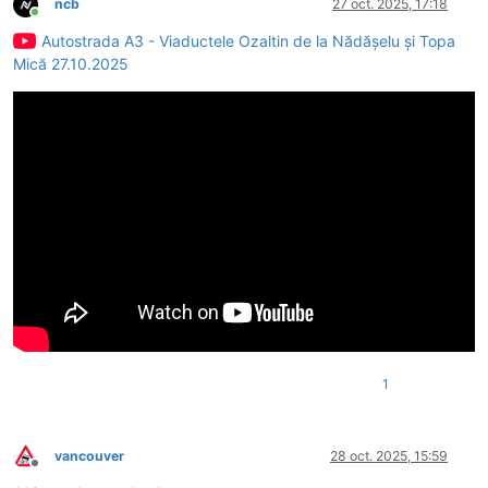
ncb
27 oct. 2025, 17:18
Conectat
Autostrada A3 - Viaductele Ozaltin de la Nădășelu și Topa
Mică 27.10.2025
1
vancouver
28 oct. 2025, 15:59
Deconectat