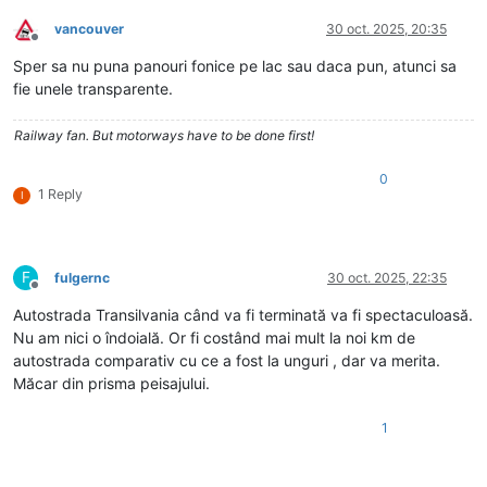
vancouver
30 oct. 2025, 20:35
Deconectat
Sper sa nu puna panouri fonice pe lac sau daca pun, atunci sa
fie unele transparente.
Railway fan. But motorways have to be done first!
0
1 Reply
I
F
fulgernc
30 oct. 2025, 22:35
Deconectat
Autostrada Transilvania când va fi terminată va fi spectaculoasă.
Nu am nici o îndoială. Or fi costând mai mult la noi km de
autostrada comparativ cu ce a fost la unguri , dar va merita.
Măcar din prisma peisajului.
1