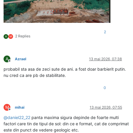
2
2 Replies
A
M
A
Azrael
13 mai 2026, 07:38
Deconectat
probabil sta asa de zeci sute de ani. a fost doar barbierit putin.
nu cred ca are pb de stabilitate.
0
M
mihai
13 mai 2026, 07:55
Deconectat
@
daniel22_22
panta maxima sigura depinde de foarte multi
factori care tin de tipul de sol: din ce e format, cat de comprimat
este din punct de vedere geologic etc.