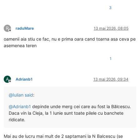
3
R
raduMare
13 mai 2026, 08:05
Deconectat
oamenii aia stiu ce fac, nu e prima oara cand toarna asa ceva pe
asemenea teren
1
A
Adrianb1
13 mai 2026, 09:34
Deconectat
@
Iulian
said
:
@
Adrianb1
depinde unde merg cei care au fost la Bălcescu.
Daca vin la Cleja, la 1 Iunie sunt toate pilele cu banchete
ridicate.
Mai au de lucru mai mult de 2 saptamani la N Balcescu (se