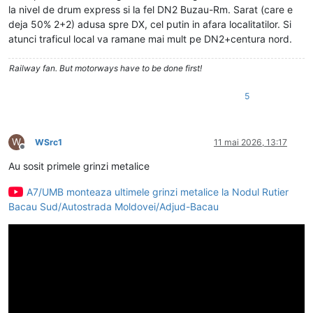
la nivel de drum express si la fel DN2 Buzau-Rm. Sarat (care e
deja 50% 2+2) adusa spre DX, cel putin in afara localitatilor. Si
atunci traficul local va ramane mai mult pe DN2+centura nord.
Railway fan. But motorways have to be done first!
5
W
WSrc1
11 mai 2026, 13:17
Deconectat
Au sosit primele grinzi metalice
A7/UMB monteaza ultimele grinzi metalice la Nodul Rutier
Bacau Sud/Autostrada Moldovei/Adjud-Bacau