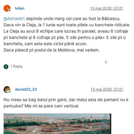
I
Iulian
13 mai 2026, 03:21
Deconectat
@
Adrianb1
depinde unde merg cei care au fost la Bălcescu.
Daca vin la Cleja, la 1 Iunie sunt toate pilele cu banchete ridicate.
La Cleja au avut 8 echipe care lucrau în paralel, aveau 6 cofraje
pt banchete și 6 cofraje pt pile. 5 zile pentru o pila+ 5 zile pt o
bancheta, cam asta este ciclul până acum.
Daca pleacă pt podul de la Moldova, mai vedem.
5
1 Reply
A
daniel22_22
13 mai 2026, 07:21
Conectat
Nu vreau sa bag batul prin gard, dar malul asta de pamant nu e
periculos? Mie mi se pare cam vertical.