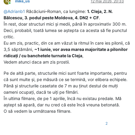
M
mike_us
12 mai 2026, 20:33
Conectat
@
Adrianb1
Răcăciuni–Roman, ca lungime:
1. Cleja, 2. N.
Bălcescu, 3. podul peste Moldova, 4. DN2 + CF
.
În rest, doar structuri mici și medii, până în aproximativ 300 m.
Deci, probabil, toată lumea se aștepta ca acesta să fie punctul
critic.
Eu am zis, practic, din ce am văzut la ritmul în care ies pilonii, că
3,5 săptămâni,
~1 iunie, vor avea marea majoritate a pilonilor
ridicați / cu banchetele turnate la Cleja
,
Vedem atunci daca am zis prostii.
Pe de altă parte, structurile mici sunt foarte importante, pentru
că sunt multe și, pe măsură ce se termină, vor elibera echipele.
Până și structurile casetate de 7 m au ținut destul de mulți
oameni ocupați, dacă te uiți pe filmări.
În ultima filmare, de pe 1 aprilie, încă nu existau predale. Mă
aștept să apară, dar nu cred că este încă vreuna betonată.
O să vedem la următoarea filmare.
2