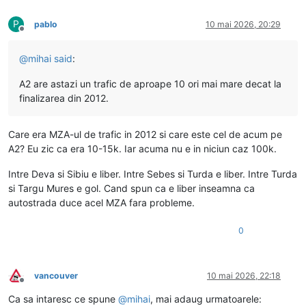
P
pablo
10 mai 2026, 20:29
Deconectat
@
mihai
said
:
A2 are astazi un trafic de aproape 10 ori mai mare decat la
finalizarea din 2012.
Care era MZA-ul de trafic in 2012 si care este cel de acum pe
A2? Eu zic ca era 10-15k. Iar acuma nu e in niciun caz 100k.
Intre Deva si Sibiu e liber. Intre Sebes si Turda e liber. Intre Turda
si Targu Mures e gol. Cand spun ca e liber inseamna ca
autostrada duce acel MZA fara probleme.
0
vancouver
10 mai 2026, 22:18
Deconectat
Ca sa intaresc ce spune
@
mihai
, mai adaug urmatoarele: