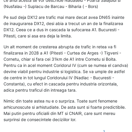
ce anul acesta se vor deschide Nadaselu - Poarta Salajului si
(Nusfalau -) Suplacu de Barcau - Biharia ( - Bors)
Pe sud deja DX12 are trafic mai mare decat avea DN65 inainte
de inaugurarea DX12, desi abia a trecut un an de la finalizarea
DX12. Ceea ce a dus in cascada la sufocarea A1. Bucuresti -
Pitesti, care si asa era deja la limita.
Un alt moment de cresterea abrupta de trafic in retea va fi
finalizarea in 2028 a A1 (Pitesti - Curtea de Arges -) Tigveni -
Cornetu, chiar si fara cei 31km de A1 intre Cornetu si Boita.
Pentru ca in acel moment Coridorul IV (cum se numea el candva)
devine viabil pentru industrie si logistica. Se va umple de astfel
de centre in tot lungul Coridorului IV (Nadlac - Bucuresti -
Constanta), cu efect in cascada pentru industria orizontala,
adica pentru traficul din intreaga tara.
Nimic din toate astea nu e o surpriza. Toate sunt fenomene
arhicunoscute si arhistudiate. De asta sunt si foarte predictibile.
Mai putin pentru oficialii din MT si CNAIR, care sunt mereu
surprinsi de consecintele deciziilor lor.
3