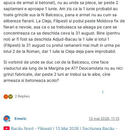
apuca de armat si betonat), nu au unde sa plece, iar peste 2
saptamani e aproape 1 iunie. Am zis ca la 1 iunie probabil au
toate grinzile sus la N Balcescu, pana e armat nu au cum sa
elibereze fierarii. La Cleja, Filipesti si podul peste Moldova fix de
fierari e nevoie, asa ca o sa trebuiasca sa aleaga pe care se
concentreaza ca sa deschida ceva la 31 august. Bine (pentru
noi) ar fi fost sa deschida Adjud-Bacau la 1 iulie si lotul 1
(Filipesti) la 31 august cu pretul ramanerii mai mult in urma pe
lotul 2 de la Roman, dar 1 iulie la Cleja deja pare improbabil.
Si vorbind de unde se duc cei de la Balcescu, cine face
viaductul ala lung de la Margina pe A1? Deocamdata nu au nici
grinzi fabricate, dar peste 2 luni ar trebui sa le aibe, cine
armeaza si betoneaza acolo?
1
2 Replies
I
M
Emeric
13 mai 2026, 11:15
Deconectat
Bacău Nord - Filipești I 13 Mai 2026 I Secțiunea Bacău -