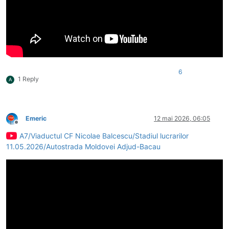
6
1 Reply
A
Emeric
12 mai 2026, 06:05
Deconectat
A7/Viaductul CF Nicolae Balcescu/Stadiul lucrarilor
11.05.2026/Autostrada Moldovei Adjud-Bacau