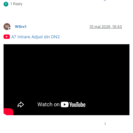
1 Reply
P
W
WSrc1
10 mai 2026, 16:43
Deconectat
A7 Intrare Adjud din DN2
1