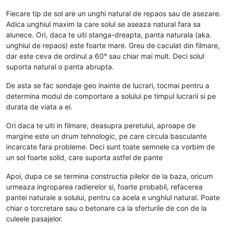
Fiecare tip de sol are un unghi natural de repaos sau de asezare.
Adica unghiul maxim la care solul se aseaza natural fara sa
alunece. Ori, daca te uiti stanga-dreapta, panta naturala (aka.
unghiul de repaos) este foarte mare. Greu de caculat din filmare,
dar este ceva de ordinul a 60° sau chiar mai mult. Deci solul
suporta natural o panta abrupta.
De asta se fac sondaje geo inainte de lucrari, tocmai pentru a
determina modul de comportare a solului pe timpul lucrarii si pe
durata de viata a ei.
Ori daca te uiti in filmare, deasupra peretului, aproape de
margine este un drum tehnologic, pe care circula basculante
incarcate fara probleme. Deci sunt toate semnele ca vorbim de
un sol foarte solid, care suporta astfel de pante
Apoi, dupa ce se termina constructia pilelor de la baza, oricum
urmeaza ingroparea radierelor si, foarte probabil, refacerea
pantei naturale a solului, pentru ca acela e unghiul natural. Poate
chiar o torcretare sau o betonare ca la sferturile de con de la
culeele pasajelor.