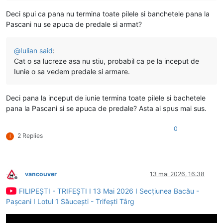
Deci spui ca pana nu termina toate pilele si banchetele pana la
Pascani nu se apuca de predale si armat?
@
Iulian
said
:
Cat o sa lucreze asa nu stiu, probabil ca pe la inceput de
Iunie o sa vedem predale si armare.
Deci pana la inceput de iunie termina toate pilele si bachetele
pana la Pascani si se apuca de predale? Asta ai spus mai sus.
0
2 Replies
I
vancouver
13 mai 2026, 16:38
Deconectat
FILIPEȘTI - TRIFEȘTI I 13 Mai 2026 I Secțiunea Bacău -
Pașcani I Lotul 1 Săucești - Trifești Târg