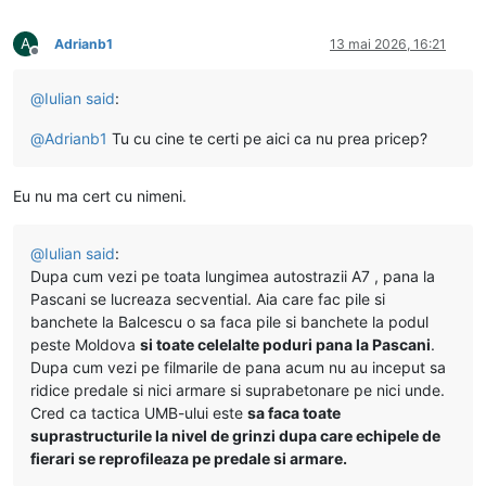
A
Adrianb1
13 mai 2026, 16:21
Deconectat
@
Iulian
said
:
@
Adrianb1
Tu cu cine te certi pe aici ca nu prea pricep?
Eu nu ma cert cu nimeni.
@
Iulian
said
:
Dupa cum vezi pe toata lungimea autostrazii A7 , pana la
Pascani se lucreaza secvential. Aia care fac pile si
banchete la Balcescu o sa faca pile si banchete la podul
peste Moldova
si toate celelalte poduri pana la Pascani
.
Dupa cum vezi pe filmarile de pana acum nu au inceput sa
ridice predale si nici armare si suprabetonare pe nici unde.
Cred ca tactica UMB-ului este
sa faca toate
suprastructurile la nivel de grinzi dupa care echipele de
fierari se reprofileaza pe predale si armare.