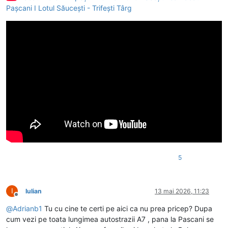
Pașcani I Lotul Săucești - Trifești Târg
5
I
Iulian
13 mai 2026, 11:23
Deconectat
@
Adrianb1
Tu cu cine te certi pe aici ca nu prea pricep? Dupa
cum vezi pe toata lungimea autostrazii A7 , pana la Pascani se