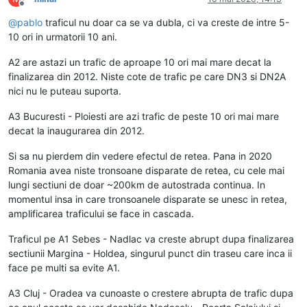
Deconectat
@
pablo
traficul nu doar ca se va dubla, ci va creste de intre 5-
10 ori in urmatorii 10 ani.
A2 are astazi un trafic de aproape 10 ori mai mare decat la
finalizarea din 2012. Niste cote de trafic pe care DN3 si DN2A
nici nu le puteau suporta.
A3 Bucuresti - Ploiesti are azi trafic de peste 10 ori mai mare
decat la inaugurarea din 2012.
Si sa nu pierdem din vedere efectul de retea. Pana in 2020
Romania avea niste tronsoane disparate de retea, cu cele mai
lungi sectiuni de doar ~200km de autostrada continua. In
momentul insa in care tronsoanele disparate se unesc in retea,
amplificarea traficului se face in cascada.
Traficul pe A1 Sebes - Nadlac va creste abrupt dupa finalizarea
sectiunii Margina - Holdea, singurul punct din traseu care inca ii
face pe multi sa evite A1.
A3 Cluj - Oradea va cunoaste o crestere abrupta de trafic dupa