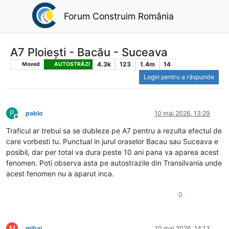
Forum Construim România
A7 Ploiești - Bacău - Suceava
4.3k
123
1.4m
14
Moved
AUTOSTRĂZI
Login pentru a răspunde
P
pablo
10 mai 2026, 13:29
Deconectat
Traficul ar trebui sa se dubleze pe A7 pentru a rezulta efectul de
care vorbesti tu. Punctual in jurul oraselor Bacau sau Suceava e
posibil, dar per total va dura peste 10 ani pana va aparea acest
fenomen. Poti observa asta pe autostrazile din Transilvania unde
acest fenomen nu a aparut inca.
0
M
mihai
10 mai 2026, 14:13