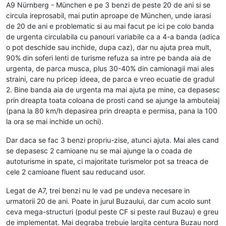
A9 Nürnberg - München e pe 3 benzi de peste 20 de ani si se
circula ireprosabil, mai putin aproape de München, unde iarasi
de 20 de ani e problematic si au mai facut pe ici pe colo banda
de urgenta circulabila cu panouri variabile ca a 4-a banda (adica
o pot deschide sau inchide, dupa caz), dar nu ajuta prea mult,
90% din soferi lenti de turisme refuza sa intre pe banda aia de
urgenta, de parca musca, plus 30-40% din camionagii mai ales
straini, care nu pricep ideea, de parca e vreo ecuatie de gradul
2. Bine banda aia de urgenta ma mai ajuta pe mine, ca depasesc
prin dreapta toata coloana de prosti cand se ajunge la ambuteiaj
(pana la 80 km/h depasirea prin dreapta e permisa, pana la 100
la ora se mai inchide un ochi).
Dar daca se fac 3 benzi propriu-zise, atunci ajuta. Mai ales cand
se depasesc 2 camioane nu se mai ajunge la o coada de
autoturisme in spate, ci majoritate turismelor pot sa treaca de
cele 2 camioane fluent sau reducand usor.
Legat de A7, trei benzi nu le vad pe undeva necesare in
urmatorii 20 de ani. Poate in jurul Buzaului, dar cum acolo sunt
ceva mega-structuri (podul peste CF si peste raul Buzau) e greu
de implementat. Mai degraba trebuie largita centura Buzau nord