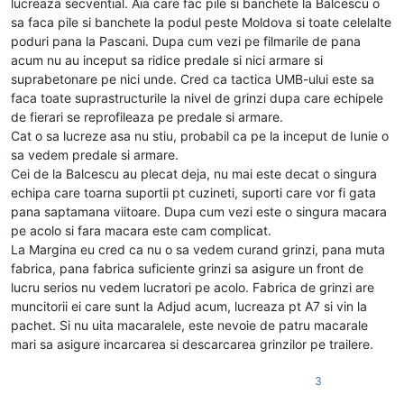
lucreaza secvential. Aia care fac pile si banchete la Balcescu o
sa faca pile si banchete la podul peste Moldova si toate celelalte
poduri pana la Pascani. Dupa cum vezi pe filmarile de pana
acum nu au inceput sa ridice predale si nici armare si
suprabetonare pe nici unde. Cred ca tactica UMB-ului este sa
faca toate suprastructurile la nivel de grinzi dupa care echipele
de fierari se reprofileaza pe predale si armare.
Cat o sa lucreze asa nu stiu, probabil ca pe la inceput de Iunie o
sa vedem predale si armare.
Cei de la Balcescu au plecat deja, nu mai este decat o singura
echipa care toarna suportii pt cuzineti, suporti care vor fi gata
pana saptamana viitoare. Dupa cum vezi este o singura macara
pe acolo si fara macara este cam complicat.
La Margina eu cred ca nu o sa vedem curand grinzi, pana muta
fabrica, pana fabrica suficiente grinzi sa asigure un front de
lucru serios nu vedem lucratori pe acolo. Fabrica de grinzi are
muncitorii ei care sunt la Adjud acum, lucreaza pt A7 si vin la
pachet. Si nu uita macaralele, este nevoie de patru macarale
mari sa asigure incarcarea si descarcarea grinzilor pe trailere.
3