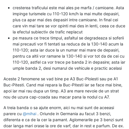
cresterea traficului este mai ales pe marfa / camioane. Asta
impinge turismele cu 110-120 km/h la mai multe depasiri,
plus ca apar mai des depasiri intre camioane. In final cei
care vin mai tare se vor opinti mai des in lenti, ceea ce duce
la efectul subiectiv de trafic neplacut
pe masura ce trece timpul, asfaltul se degradeaza si soferii
mai precauti vor fi tentati sa reduca de la 130-140 acum la
110-120; asta iar duce la un numar mai mare de depasiri,
pentru ca altii vor ramane la 130-140 si vor tot da de cei cu
110-120, astfel ca vor trece pe banda 2 in depasire; asta iar
umple banda 2, desi numarul de vehicule e practic acelasi
Aceste 2 fenomene se vad bine pe A3 Buc-Ploiesti sau pe A1
Buc-Pitesti. Cand mai repara la Buc-Pitesti iar se face mai bine,
apoi iar mai rau dupa un timp. A3 are mare nevoie de un strat
nou de uzura cap-coada sau macar pana la nodul cu A7.
A treia banda o sa ajute enorm, aici nu mai sunt de aceeasi
parere cu
@
mihai
. Oriunde in Germania au facut 3 benzi,
diferenta e ca de la cer la pamant. Aglomerarile pe 3 benzi sunt
doar langa mari orase la ore de varf, dar in rest e parfum. De ex.