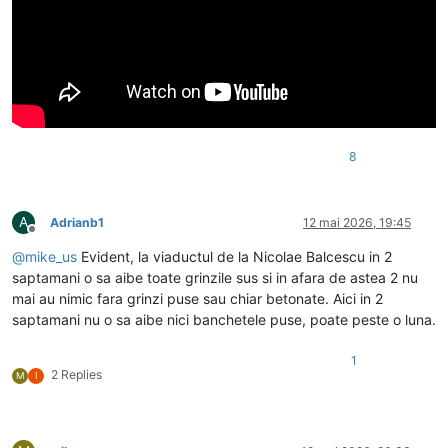
8
A
Adrianb1
12 mai 2026, 19:45
Deconectat
@
mike_us
Evident, la viaductul de la Nicolae Balcescu in 2
saptamani o sa aibe toate grinzile sus si in afara de astea 2 nu
mai au nimic fara grinzi puse sau chiar betonate. Aici in 2
saptamani nu o sa aibe nici banchetele puse, poate peste o luna.
1
2 Replies
M
I