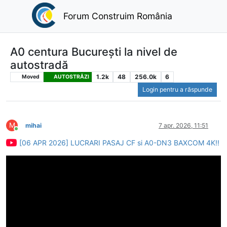
Forum Construim România
A0 centura București la nivel de
autostradă
1.2k
48
256.0k
6
Moved
AUTOSTRĂZI
Login pentru a răspunde
M
mihai
7 apr. 2026, 11:51
Conectat
[06 APR 2026] LUCRARI PASAJ CF si A0-DN3 BAXCOM 4K!!