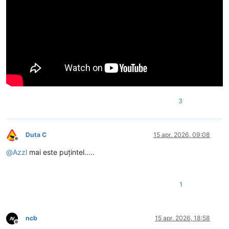
3
Duta C
15 apr. 2026, 09:08
Deconectat
@
Azzl
mai este puțintel.....
1
ncb
15 apr. 2026, 18:58
Deconectat