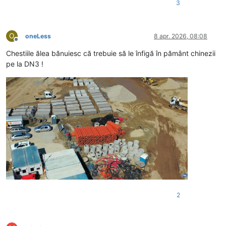
3
O
oneLess
8 apr. 2026, 08:08
Deconectat
Chestiile ălea bănuiesc că trebuie să le înfigă în pământ chinezii
pe la DN3 !
2