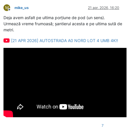
M
mike_us
21 apr. 2026, 16:20
Deconectat
Deja avem asfalt pe ultima porțiune de pod (un sens).
Urmează vreme frumoasă; șantierul acesta e pe ultima sută de
metri.
[21 APR 2026] AUTOSTRADA A0 NORD LOT 4 UMB 4K!!
7