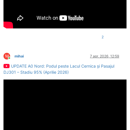
2
M
mihai
7 apr. 2026, 12:59
Conectat
UPDATE A0 Nord: Podul peste Lacul Cernica și Pasajul
DJ301 – Stadiu 95% (Aprilie 2026)