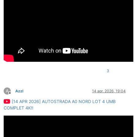
3
A
Azzl
14 apr. 2026, 19:04
Deconectat
[14 APR 2026] AUTOSTRADA A0 NORD LOT 4 UMB
COMPLET 4K!!