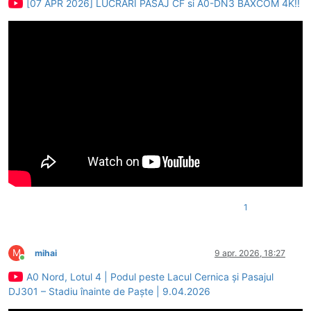
[07 APR 2026] LUCRARI PASAJ CF si A0-DN3 BAXCOM 4K!!
1
M
mihai
9 apr. 2026, 18:27
Conectat
A0 Nord, Lotul 4 | Podul peste Lacul Cernica și Pasajul
DJ301 – Stadiu înainte de Paște | 9.04.2026