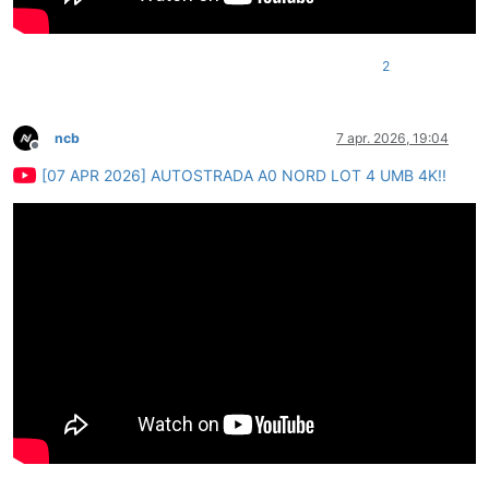
2
ncb
7 apr. 2026, 19:04
Deconectat
[07 APR 2026] AUTOSTRADA A0 NORD LOT 4 UMB 4K!!