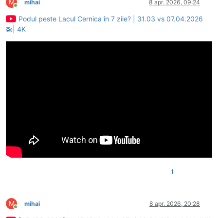
M
mihai
8 apr. 2026, 09:24
Conectat
Podul peste Lacul Cernica în 7 zile? | 31.03 vs 07.04.2026
🚁| 4K
1
M
mihai
8 apr. 2026, 20:28
Conectat