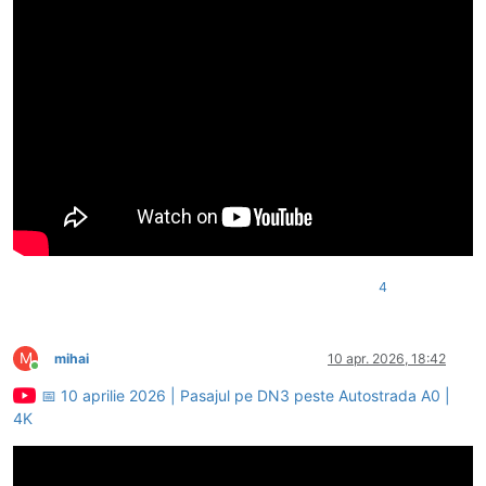
4
M
mihai
10 apr. 2026, 18:42
Conectat
📅 10 aprilie 2026 | Pasajul pe DN3 peste Autostrada A0 |
4K