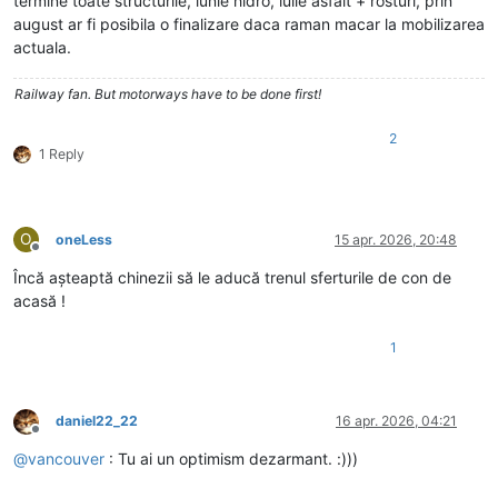
termine toate structurile, iunie hidro, iulie asfalt + rosturi, prin
august ar fi posibila o finalizare daca raman macar la mobilizarea
actuala.
Railway fan. But motorways have to be done first!
2
1 Reply
O
oneLess
15 apr. 2026, 20:48
Deconectat
Încă așteaptă chinezii să le aducă trenul sferturile de con de
acasă !
1
daniel22_22
16 apr. 2026, 04:21
Deconectat
@
vancouver
: Tu ai un optimism dezarmant. :)))