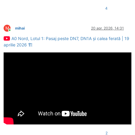
4
M
mihai
20 apr. 2026, 14:31
Conectat
A0 Nord, Lotul 1: Pasaj peste DN7, DN1A și calea ferată | 19
aprilie 2026 🏗️
2