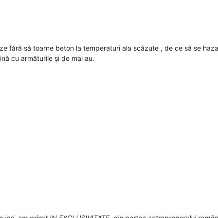
eze fără să toarne beton la temperaturi ala scăzute , de ce să se h
ină cu armăturile și de mai au.
de ieri, am primit IN EXCLUSIVITATE, din partea antreprenorului român 