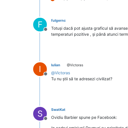
fulgernc
F
Totuși dacă pot ajusta graficul să avans
Deconectat
temperaturi pozitive , și până atunci term
Iulian
@Victoras
I
@
Victoras
Deconectat
Tu nu știi să te adresezi civilizat?
SwatKat
S
Ovidiu Barbier spune pe Facebook:
Deconectat
In cadrul emisiunii Drumuri cu prioritate 