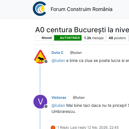
Forum Construim România
A0 centura București la niv
1.2k
mesaje
48
posters
Moved
AUTOSTRĂZI
Duta C
@Iulian
@
Iulian
e bine ca ziua se poate lucra si a
Deconectat
Victoras
@Iulian
V
@
Iulian
Mai bine taci daca nu te pricepi! 
Deconectat
Umbrarescu.
1 Reply
Last reply
12 feb. 2026, 22:45
I