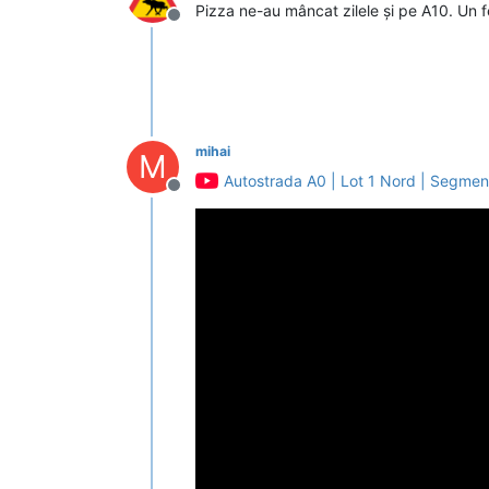
Pizza ne-au mâncat zilele și pe A10. Un fel
Deconectat
mihai
M
Autostrada A0 | Lot 1 Nord | Segmen
Deconectat