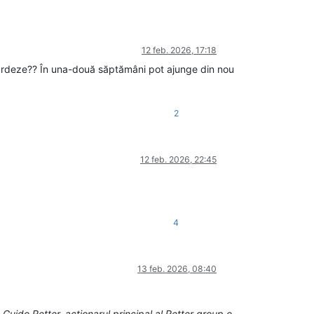
12 feb. 2026, 17:18
azardeze?? În una-două săptămâni pot ajunge din nou
2
12 feb. 2026, 22:45
4
13 feb. 2026, 08:40
Guido Retter, acționarul principal al Retter group o