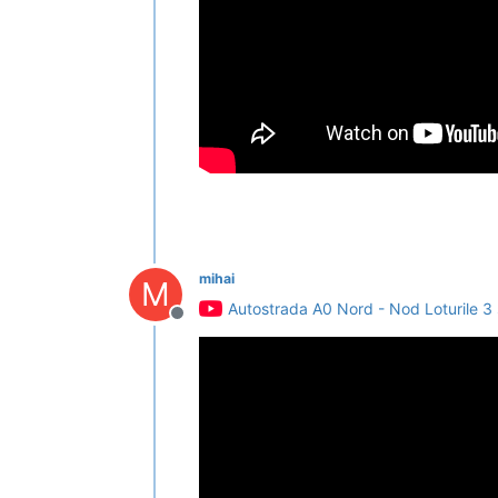
mihai
M
Autostrada A0 Nord - Nod Loturile 3 și
Deconectat