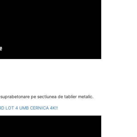
 suprabetonare pe sectiunea de tablier metalic.
RD LOT 4 UMB CERNICA 4K!!