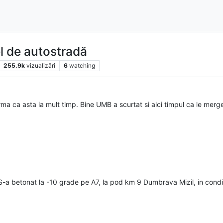
el de autostradă
255.9k
vizualizări
6
watching
rma ca asta ia mult timp. Bine UMB a scurtat si aici timpul ca le merg
S-a betonat la -10 grade pe A7, la pod km 9 Dumbrava Mizil, in condit