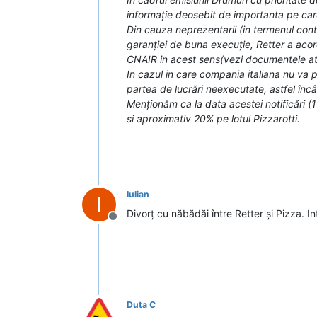
informație deosebit de importanta pe care
Din cauza neprezentarii (in termenul contr
garanției de buna execuție, Retter a acord
CNAIR in acest sens(vezi documentele at
In cazul in care compania italiana nu va
partea de lucrări neexecutate, astfel încât
Menționăm ca la data acestei notificări (
si aproximativ 20% pe lotul Pizzarotti.
Iulian
I
Divorț cu năbădăi între Retter și Pizza. I
Deconectat
Duta C