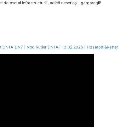
 de psd al infrastructurii , adică neserioși , gargaragii!
t DN1A-DN7 | Nod Rutier DN1A | 13.02.2026 | Pizzarotti&Retter