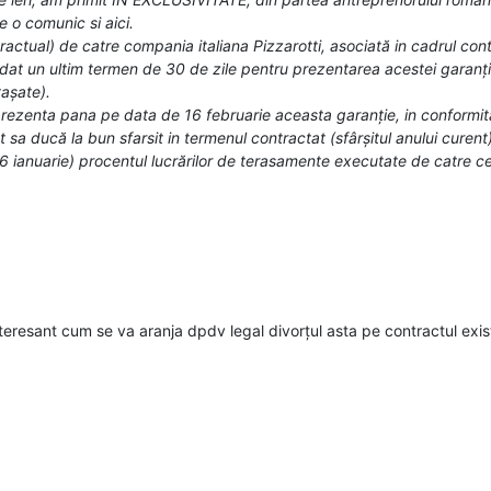
 o comunic si aici.
actual) de catre compania italiana Pizzarotti, asociată in cadrul contr
at un ultim termen de 30 de zile pentru prezentarea acestei garanții, 
așate).
 prezenta pana pe data de 16 februarie aceasta garanție, in conformi
 sa ducă la bun sfarsit in termenul contractat (sfârșitul anului curent
16 ianuarie) procentul lucrărilor de terasamente executate de catre ce
nteresant cum se va aranja dpdv legal divorțul asta pe contractul exis