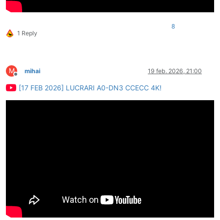
8
1 Reply
M
mihai
19 feb. 2026, 21:00
Deconectat
[17 FEB 2026] LUCRARI A0-DN3 CCECC 4K!