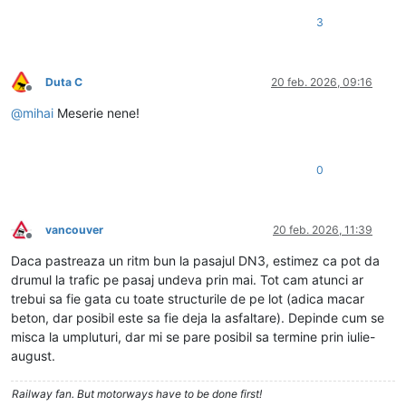
3
Duta C
20 feb. 2026, 09:16
Deconectat
@
mihai
Meserie nene!
0
vancouver
20 feb. 2026, 11:39
Deconectat
Daca pastreaza un ritm bun la pasajul DN3, estimez ca pot da
drumul la trafic pe pasaj undeva prin mai. Tot cam atunci ar
trebui sa fie gata cu toate structurile de pe lot (adica macar
beton, dar posibil este sa fie deja la asfaltare). Depinde cum se
misca la umpluturi, dar mi se pare posibil sa termine prin iulie-
august.
Railway fan. But motorways have to be done first!