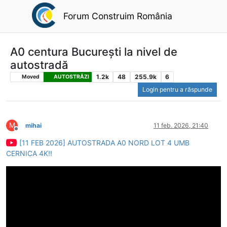
Forum Construim România
A0 centura București la nivel de
autostradă
1.2k
48
255.9k
6
Moved
AUTOSTRĂZI
Login pentru a răspunde
M
mihai
11 feb. 2026, 21:40
Deconectat
[11 FEB 2026] AUTOSTRADA A0 NORD LOT 4 UMB
CERNICA 4K!!