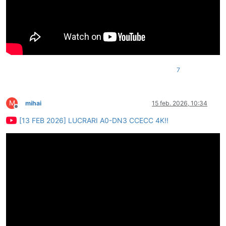
7
M
mihai
15 feb. 2026, 10:34
Deconectat
[13 FEB 2026] LUCRARI A0-DN3 CCECC 4K!!