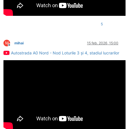
5
M
mihai
15 feb. 2026, 15:00
Deconectat
Autostrada A0 Nord - Nod Loturile 3 și 4, stadiul lucrarilor