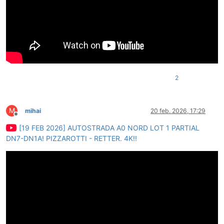
2
M
mihai
20 feb. 2026, 17:29
Deconectat
[19 FEB 2026] AUTOSTRADA A0 NORD LOT 1 PARTIAL
DN7-DN1A! PIZZAROTTI - RETTER. 4K!!