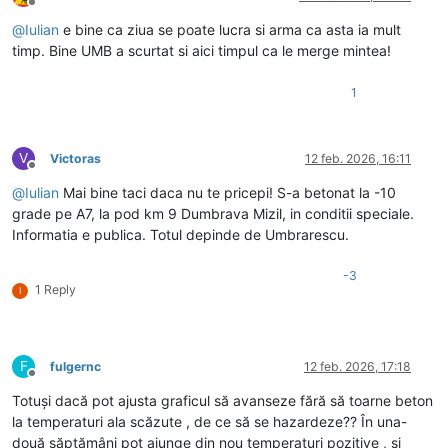
Deconectat
@
Iulian
e bine ca ziua se poate lucra si arma ca asta ia mult
timp. Bine UMB a scurtat si aici timpul ca le merge mintea!
1
V
Victoras
12 feb. 2026, 16:11
Deconectat
@
Iulian
Mai bine taci daca nu te pricepi! S-a betonat la -10
grade pe A7, la pod km 9 Dumbrava Mizil, in conditii speciale.
Informatia e publica. Totul depinde de Umbrarescu.
-3
1 Reply
I
F
fulgernc
12 feb. 2026, 17:18
Deconectat
Totuși dacă pot ajusta graficul să avanseze fără să toarne beton
la temperaturi ala scăzute , de ce să se hazardeze?? În una-
două săptămâni pot ajunge din nou temperaturi pozitive , și