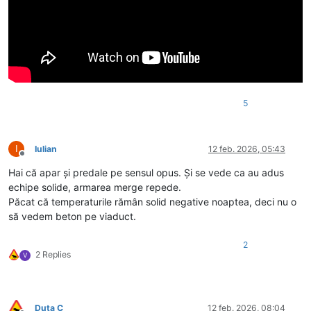
5
I
Iulian
12 feb. 2026, 05:43
Deconectat
Hai că apar și predale pe sensul opus. Și se vede ca au adus
echipe solide, armarea merge repede.
Păcat că temperaturile rămân solid negative noaptea, deci nu o
să vedem beton pe viaduct.
2
2 Replies
V
Duta C
12 feb. 2026, 08:04