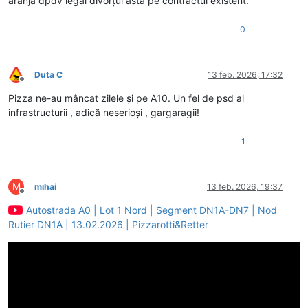
aranja dpdv legal divorțul asta pe contractul existent.
0
Duta C
13 feb. 2026, 17:32
Deconectat
Pizza ne-au mâncat zilele și pe A10. Un fel de psd al
infrastructurii , adică neserioși , gargaragii!
1
M
mihai
13 feb. 2026, 19:37
Deconectat
Autostrada A0 | Lot 1 Nord | Segment DN1A-DN7 | Nod
Rutier DN1A | 13.02.2026 | Pizzarotti&Retter