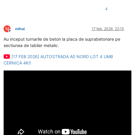
4
M
mihai
17 feb. 2026, 22:15
Deconectat
Au inceput turnarile de beton la placa de suprabetonare pe
sectiunea de tablier metalic.
[17 FEB 2026] AUTOSTRADA A0 NORD LOT 4 UMB
CERNICA 4K!!