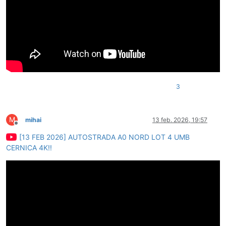
3
M
mihai
13 feb. 2026, 19:57
Deconectat
[13 FEB 2026] AUTOSTRADA A0 NORD LOT 4 UMB
CERNICA 4K!!