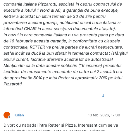
compania italiana Pizzarotti, asociată in cadrul contractului de
executie a lotului 1 Nord al A0, a garanției de buna execuție,
Retter a acordat un ultim termen de 30 de zile pentru
prezentarea acestei garanții, notificand oficial firma italiana si
informând CNAIR in acest sens(vezi documentele atașate).
In cazul in care compania italiana nu va prezenta pana pe data
de 16 februarie aceasta garanție, in conformitate cu clauzele
contractuale, RETTER va prelua partea de lucrări neexecutate,
astfel încât sa ducă la bun sfarsit in termenul contractat (sfârșitul
anului curent) lucrările aferente acestui lot de autostrada!
Menționăm ca la data acestei notificări (16 ianuarie) procentul
lucrărilor de terasamente executate de catre cei 2 asociati era
de aproximativ 80% pe lotul Retter si aproximativ 20% pe lotul
Pizzarotti.
4
I
Iulian
13 feb. 2026, 17:30
Deconectat
Divorț cu năbădăi între Retter și Pizza. Interesant cum se va