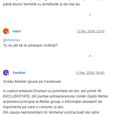
până atunci termină cu armăturile și de mai au.
2
I
Iulian
12 feb. 2026, 22:45
Deconectat
@
Victoras
Tu nu știi să te adresezi civilizat?
4
S
SwatKat
13 feb. 2026, 08:40
Deconectat
Ovidiu Barbier spune pe Facebook:
In cadrul emisiunii Drumuri cu prioritate de ieri, am primit IN
EXCLUSIVITATE, din partea antreprenorului român Guido Retter,
acționarul principal al Retter group o informație deosebit de
importanta pe care o comunic si aici.
Din cauza neprezentarii (in termenul contractual) de catre