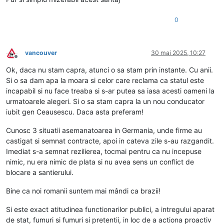
0
vancouver
30 mai 2025, 10:27
Deconectat
Ok, daca nu stam capra, atunci o sa stam prin instante. Cu anii.
Si o sa dam apa la moara si celor care reclama ca statul este
incapabil si nu face treaba si s-ar putea sa iasa acesti oameni la
urmatoarele alegeri. Si o sa stam capra la un nou conducator
iubit gen Ceausescu. Daca asta preferam!
Cunosc 3 situatii asemanatoarea in Germania, unde firme au
castigat si semnat contracte, apoi in cateva zile s-au razgandit.
Imediat s-a semnat rezilierea, tocmai pentru ca nu incepuse
nimic, nu era nimic de plata si nu avea sens un conflict de
blocare a santierului.
Bine ca noi romanii suntem mai mândi ca brazii!
Si este exact atitudinea functionarilor publici, a intregului aparat
de stat, fumuri si fumuri si pretentii, in loc de a actiona proactiv