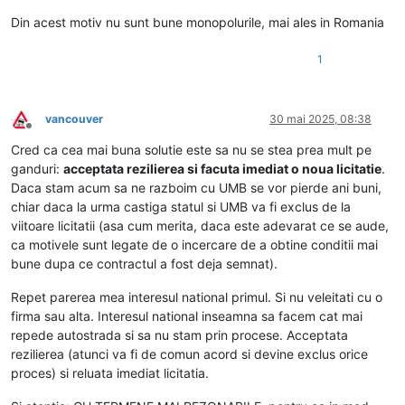
Din acest motiv nu sunt bune monopolurile, mai ales in Romania
1
vancouver
30 mai 2025, 08:38
Deconectat
Cred ca cea mai buna solutie este sa nu se stea prea mult pe
ganduri:
acceptata rezilierea si facuta imediat o noua licitatie
.
Daca stam acum sa ne razboim cu UMB se vor pierde ani buni,
chiar daca la urma castiga statul si UMB va fi exclus de la
viitoare licitatii (asa cum merita, daca este adevarat ce se aude,
ca motivele sunt legate de o incercare de a obtine conditii mai
bune dupa ce contractul a fost deja semnat).
Repet parerea mea interesul national primul. Si nu veleitati cu o
firma sau alta. Interesul national inseamna sa facem cat mai
repede autostrada si sa nu stam prin procese. Acceptata
rezilierea (atunci va fi de comun acord si devine exclus orice
proces) si reluata imediat licitatia.