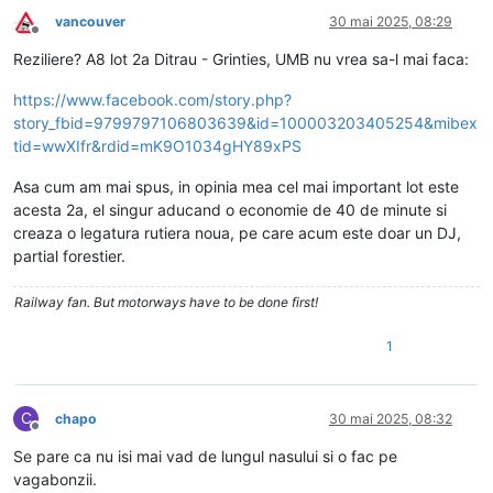
vancouver
30 mai 2025, 08:29
Deconectat
Reziliere? A8 lot 2a Ditrau - Grinties, UMB nu vrea sa-l mai faca:
https://www.facebook.com/story.php?
story_fbid=9799797106803639&id=100003203405254&mibex
tid=wwXIfr&rdid=mK9O1034gHY89xPS
Asa cum am mai spus, in opinia mea cel mai important lot este
acesta 2a, el singur aducand o economie de 40 de minute si
creaza o legatura rutiera noua, pe care acum este doar un DJ,
partial forestier.
Railway fan. But motorways have to be done first!
1
C
chapo
30 mai 2025, 08:32
Deconectat
Se pare ca nu isi mai vad de lungul nasului si o fac pe
vagabonzii.