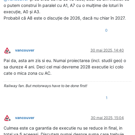
o putem construi în paralel cu A1, A7 cu o mulțime de loturi în
execuție, A0 și A3.
Probabil că A8 este o discuție de 2026, dacă nu chiar în 2027.
0
vancouver
30 mai 2025, 14:40
Deconectat
Pai da, asta am zis si eu. Numai proiectarea (incl. studii geo) o
sa dureze 4 ani. Deci cel mai devreme 2028 executie ici colo
cate o mica zona cu AC.
Railway fan. But motorways have to be done first!
1
vancouver
30 mai 2025, 15:04
Deconectat
Culmea este ca garantia de executie nu se reduce in final, in
total va fi aceeasi. Discutam numai despre suma care trebuie