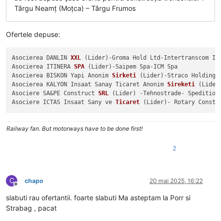
Târgu Neamț (Moțca) – Târgu Frumos
Ofertele depuse:
Asocierea DANLIN 
XXL
(Lider)
-Groma Hold Ltd-Intertranscom Imp
Asocierea ITINERA 
SPA
(Lider)
-Saipem Spa-ICM Spa

Asocierea BISKON Yapi Anonim 
Sirketi
(Lider)
-Straco Holding-I
Asocierea KALYON Insaat Sanay Ticaret Anonim 
Sireketi
(Lider
Asociere SA&PE Construct 
SRL
(Lider)
 -Tehnostrade- Spedition 
Asociere ICTAS Insaat Sany ve 
Ticaret
(Lider)
Railway fan. But motorways have to be done first!
2
C
chapo
20 mai 2025, 16:22
Deconectat
slabuti rau ofertantii. foarte slabuti Ma asteptam la Porr si
Strabag , pacat