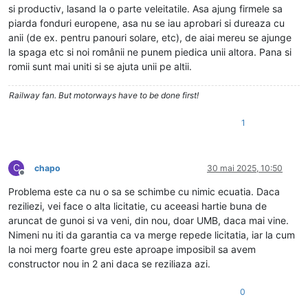
si productiv, lasand la o parte veleitatile. Asa ajung firmele sa
piarda fonduri europene, asa nu se iau aprobari si dureaza cu
anii (de ex. pentru panouri solare, etc), de aiai mereu se ajunge
la spaga etc si noi românii ne punem piedica unii altora. Pana si
romii sunt mai uniti si se ajuta unii pe altii.
Railway fan. But motorways have to be done first!
1
C
chapo
30 mai 2025, 10:50
Deconectat
Problema este ca nu o sa se schimbe cu nimic ecuatia. Daca
reziliezi, vei face o alta licitatie, cu aceeasi hartie buna de
aruncat de gunoi si va veni, din nou, doar UMB, daca mai vine.
Nimeni nu iti da garantia ca va merge repede licitatia, iar la cum
la noi merg foarte greu este aproape imposibil sa avem
constructor nou in 2 ani daca se reziliaza azi.
0