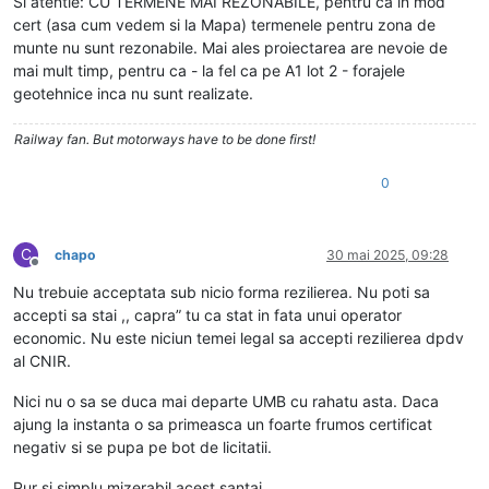
Si atentie: CU TERMENE MAI REZONABILE, pentru ca in mod
cert (asa cum vedem si la Mapa) termenele pentru zona de
munte nu sunt rezonabile. Mai ales proiectarea are nevoie de
mai mult timp, pentru ca - la fel ca pe A1 lot 2 - forajele
geotehnice inca nu sunt realizate.
Railway fan. But motorways have to be done first!
0
C
chapo
30 mai 2025, 09:28
Deconectat
Nu trebuie acceptata sub nicio forma rezilierea. Nu poti sa
accepti sa stai ,, capra” tu ca stat in fata unui operator
economic. Nu este niciun temei legal sa accepti rezilierea dpdv
al CNIR.
Nici nu o sa se duca mai departe UMB cu rahatu asta. Daca
ajung la instanta o sa primeasca un foarte frumos certificat
negativ si se pupa pe bot de licitatii.
Pur si simplu mizerabil acest santaj