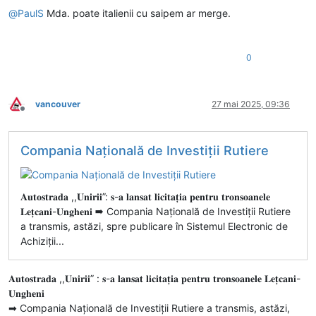
@
PaulS
Mda. poate italienii cu saipem ar merge.
0
vancouver
27 mai 2025, 09:36
Deconectat
Compania Națională de Investiții Rutiere
𝐀𝐮𝐭𝐨𝐬𝐭𝐫𝐚𝐝𝐚 ,,𝐔𝐧𝐢𝐫𝐢𝐢”: 𝐬-𝐚 𝐥𝐚𝐧𝐬𝐚𝐭 𝐥𝐢𝐜𝐢𝐭𝐚𝐭̦𝐢𝐚 𝐩𝐞𝐧𝐭𝐫𝐮 𝐭𝐫𝐨𝐧𝐬𝐨𝐚𝐧𝐞𝐥𝐞
𝐋𝐞𝐭̦𝐜𝐚𝐧𝐢-𝐔𝐧𝐠𝐡𝐞𝐧𝐢 ➡ Compania Națională de Investiții Rutiere
a transmis, astăzi, spre publicare în Sistemul Electronic de
Achiziții...
𝐀𝐮𝐭𝐨𝐬𝐭𝐫𝐚𝐝𝐚 ,,𝐔𝐧𝐢𝐫𝐢𝐢” : 𝐬-𝐚 𝐥𝐚𝐧𝐬𝐚𝐭 𝐥𝐢𝐜𝐢𝐭𝐚𝐭̦𝐢𝐚 𝐩𝐞𝐧𝐭𝐫𝐮 𝐭𝐫𝐨𝐧𝐬𝐨𝐚𝐧𝐞𝐥𝐞 𝐋𝐞𝐭̦𝐜𝐚𝐧𝐢-
𝐔𝐧𝐠𝐡𝐞𝐧𝐢
➡ Compania Națională de Investiții Rutiere a transmis, astăzi,