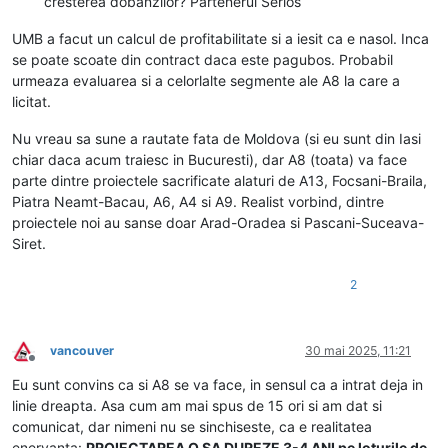
cresterea dobanzilor? Partenerul Serios
UMB a facut un calcul de profitabilitate si a iesit ca e nasol. Inca
se poate scoate din contract daca este pagubos. Probabil
urmeaza evaluarea si a celorlalte segmente ale A8 la care a
licitat.
Nu vreau sa sune a rautate fata de Moldova (si eu sunt din Iasi
chiar daca acum traiesc in Bucuresti), dar A8 (toata) va face
parte dintre proiectele sacrificate alaturi de A13, Focsani-Braila,
Piatra Neamt-Bacau, A6, A4 si A9. Realist vorbind, dintre
proiectele noi au sanse doar Arad-Oradea si Pascani-Suceava-
Siret.
2
vancouver
30 mai 2025, 11:21
Deconectat
Eu sunt convins ca si A8 se va face, in sensul ca a intrat deja in
linie dreapta. Asa cum am mai spus de 15 ori si am dat si
comunicat, dar nimeni nu se sinchiseste, ca e realitatea
enervanta:
PROIECTAREA O SA DUREZE 3-4 ANI pe loturile de