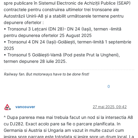
spre publicare în Sistemul Electronic de Achiziții Publice (SEAP)
contractele pentru construirea ultimelor trei tronsoane ale
Autostrăzii Unirii-A8 și a stabilit următoarele termene pentru
depunere ofertelor :
• Tronsonul 3 Lețcani (DN 28)- DN 24 (Iași), termen -limită
pentru depunerea ofertelor 25 August 2025
• Tronsonul 4 DN 24 (Iași)-Golăiești, termen-limită 1 septembrie
2025
• Tronsonul 5 Golăiești-Vamă (Pod peste Prut la Ungheni),
termen depunere 28 iulie 2025.
Railway fan. But motorways have to be done first!
0
vancouver
27 mai 2025, 09:42
Deconectat
^ Dupa parerea mea mai trebuia facut un nod si la intersectia A8
cu DJ282. Exact acolo pare sa fie o parcare planificata. In
Germania si Austria si Ungaria am vazut in multe cazuri cum
iesirea spre parcare este totodata si iesire spre un drum local. La