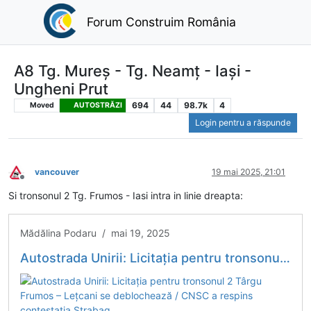
Forum Construim România
A8 Tg. Mureș - Tg. Neamț - Iași -
Ungheni Prut
694
44
98.7k
4
Moved
AUTOSTRĂZI
Login pentru a răspunde
vancouver
19 mai 2025, 21:01
Deconectat
Si tronsonul 2 Tg. Frumos - Iasi intra in linie dreapta:
Mădălina Podaru / mai 19, 2025
Autostrada Unirii: Licitația pentru tronsonul 2 Târgu Frumos – Lețcani se deblochează / CNSC a respins contestația Strabag