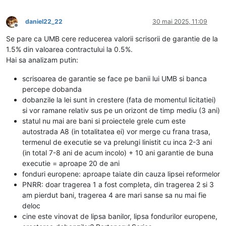
daniel22_22
30 mai 2025, 11:09
Deconectat
Se pare ca UMB cere reducerea valorii scrisorii de garantie de la
1.5% din valoarea contractului la 0.5%.
Hai sa analizam putin:
scrisoarea de garantie se face pe banii lui UMB si banca
percepe dobanda
dobanzile la lei sunt in crestere (fata de momentul licitatiei)
si vor ramane relativ sus pe un orizont de timp mediu (3 ani)
statul nu mai are bani si proiectele grele cum este
autostrada A8 (in totalitatea ei) vor merge cu frana trasa,
termenul de executie se va prelungi linistit cu inca 2-3 ani
(in total 7-8 ani de acum incolo) + 10 ani garantie de buna
executie = aproape 20 de ani
fonduri europene: aproape taiate din cauza lipsei reformelor
PNRR: doar tragerea 1 a fost completa, din tragerea 2 si 3
am pierdut bani, tragerea 4 are mari sanse sa nu mai fie
deloc
cine este vinovat de lipsa banilor, lipsa fondurilor europene,