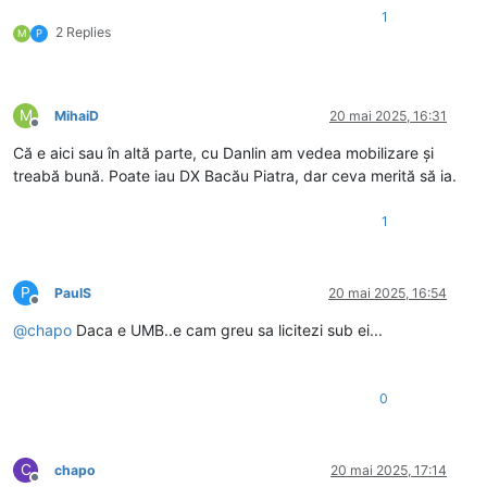
1
2 Replies
M
P
M
MihaiD
20 mai 2025, 16:31
Deconectat
Că e aici sau în altă parte, cu Danlin am vedea mobilizare și
treabă bună. Poate iau DX Bacău Piatra, dar ceva merită să ia.
1
P
PaulS
20 mai 2025, 16:54
Deconectat
@
chapo
Daca e UMB..e cam greu sa licitezi sub ei...
0
C
chapo
20 mai 2025, 17:14
Deconectat