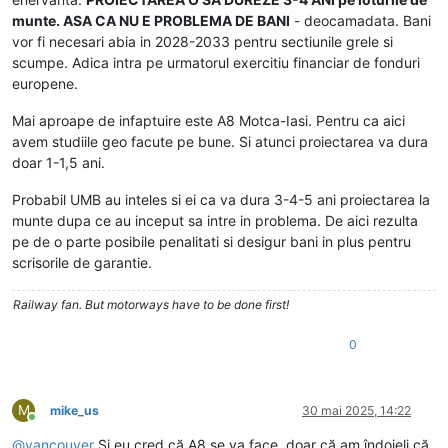
munte. ASA CA NU E PROBLEMA DE BANI
- deocamadata. Bani
vor fi necesari abia in 2028-2033 pentru sectiunile grele si
scumpe. Adica intra pe urmatorul exercitiu financiar de fonduri
europene.
Mai aproape de infaptuire este A8 Motca-Iasi. Pentru ca aici
avem studiile geo facute pe bune. Si atunci proiectarea va dura
doar 1-1,5 ani.
Probabil UMB au inteles si ei ca va dura 3-4-5 ani proiectarea la
munte dupa ce au inceput sa intre in problema. De aici rezulta
pe de o parte posibile penalitati si desigur bani in plus pentru
scrisorile de garantie.
Railway fan. But motorways have to be done first!
0
M
mike_us
30 mai 2025, 14:22
Conectat
@
vancouver
Și eu cred că A8 se va face, doar că am îndoieli că