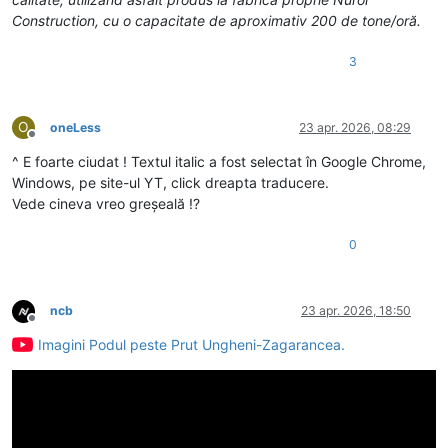
Construction, cu o capacitate de aproximativ 200 de tone/oră.
3
O
oneLess
23 apr. 2026, 08:29
Deconectat
^ E foarte ciudat ! Textul italic a fost selectat în Google Chrome,
Windows, pe site-ul YT, click dreapta traducere.
Vede cineva vreo greșeală !?
0
ncb
23 apr. 2026, 18:50
Deconectat
Imagini Podul peste Prut Ungheni-Zagarancea.