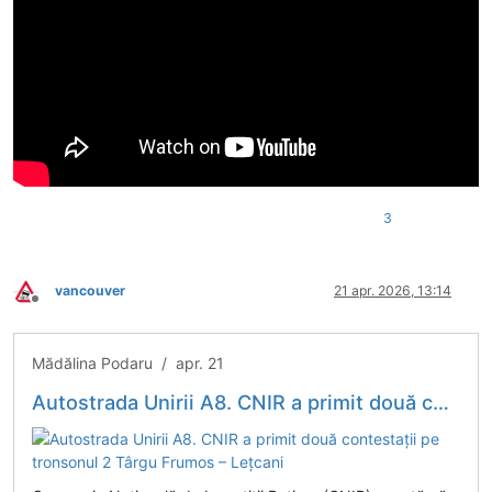
3
vancouver
21 apr. 2026, 13:14
Deconectat
Mădălina Podaru / apr. 21
Autostrada Unirii A8. CNIR a primit două contestații pe tronsonul 2 Târgu Frumos – Lețcani