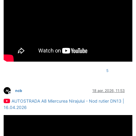
5
ncb
18 apr. 2026, 11:53
Deconectat
AUTOSTRADA A8 Miercurea Nirajului - Nod rutier DN13 |
16.04.2026