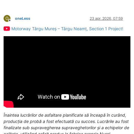
O
oneLess
23 apr. 2026, 07:59
Deconectat
Motorway Târgu Mureș – Târgu Neamț, Section 1 Project!
Înaintea lucrărilor de asfaltare planificate să înceapă în curând,
producția de probă a fost efectuată cu succes. Lucrările au fost
finalizate sub supravegherea supraveghetorilor și a echipelor de
calitate, utilizând asfalt produs la fabrica proprie Nurol