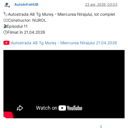
AutoInfraHUB
23 apr. 2026, 03:03
Deconectat
🏷️Autostrada A8 Tg Mureș - Miercurea Nirajului, lot complet
👷‍♂️Constructor: NUROL
🎬Episodul 11
🕒Filmat în 21.04.2026
Autostrada A8 Tg Mureș - Miercurea Nirajului 21.04.2026
5