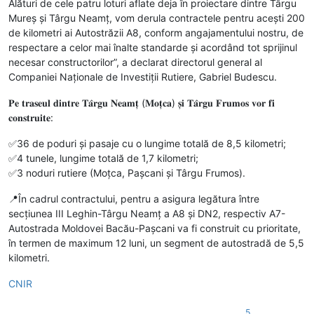
Alături de cele patru loturi aflate deja în proiectare dintre Târgu
Mureș și Târgu Neamț, vom derula contractele pentru acești 200
de kilometri ai Autostrăzii A8, conform angajamentului nostru, de
respectare a celor mai înalte standarde și acordând tot sprijinul
necesar constructorilor”, a declarat directorul general al
Companiei Naționale de Investiții Rutiere, Gabriel Budescu.
𝐏𝐞 𝐭𝐫𝐚𝐬𝐞𝐮𝐥 𝐝𝐢𝐧𝐭𝐫𝐞 𝐓𝐚̂𝐫𝐠𝐮 𝐍𝐞𝐚𝐦𝐭̦ (𝐌𝐨𝐭̦𝐜𝐚) 𝐬̦𝐢 𝐓𝐚̂𝐫𝐠𝐮 𝐅𝐫𝐮𝐦𝐨𝐬 𝐯𝐨𝐫 𝐟𝐢
𝐜𝐨𝐧𝐬𝐭𝐫𝐮𝐢𝐭𝐞:
✅36 de poduri și pasaje cu o lungime totală de 8,5 kilometri;
✅4 tunele, lungime totală de 1,7 kilometri;
✅3 noduri rutiere (Moțca, Pașcani și Târgu Frumos).
📍În cadrul contractului, pentru a asigura legătura între
secțiunea III Leghin-Târgu Neamț a A8 și DN2, respectiv A7-
Autostrada Moldovei Bacău-Pașcani va fi construit cu prioritate,
în termen de maximum 12 luni, un segment de autostradă de 5,5
kilometri.
CNIR
5