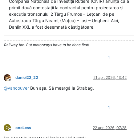
Compania Națională de Investiții Rutiere (CNIR) anunță că a
primit două contestații la contractul pentru proiectarea și
execuția tronsonului 2 Târgu Frumos – Lețcani de pe
Autostrada Târgu Neamț (Moțca) – Iași – Ungheni. Aici,
Danlin XXL a fost desemnată câștigătoare.
Railway fan. But motorways have to be done first!
1
daniel22_22
21 apr. 2026, 13:42
Deconectat
@
vancouver
Bun așa. Să meargă la Strabag.
1
O
oneLess
22 apr. 2026, 07:28
Deconectat