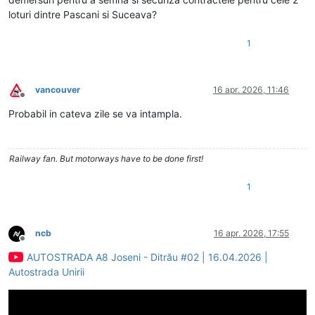
loturi dintre Pascani si Suceava?
1
vancouver
16 apr. 2026, 11:46
Deconectat
Probabil in cateva zile se va intampla.
Railway fan. But motorways have to be done first!
1
ncb
16 apr. 2026, 17:55
Deconectat
AUTOSTRADA A8 Joseni - Ditrău #02 | 16.04.2026 |
Autostrada Unirii