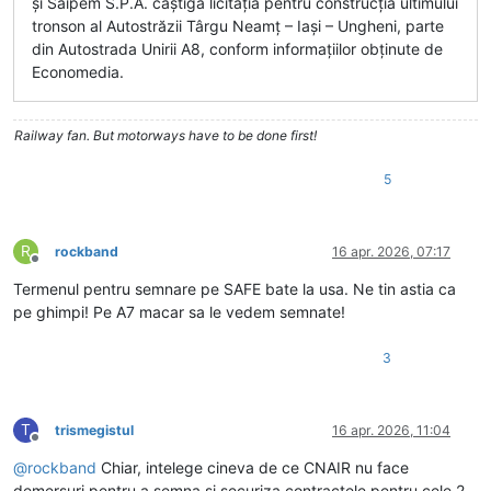
și Saipem S.P.A. câștigă licitația pentru construcția ultimului
tronson al Autostrăzii Târgu Neamț – Iași – Ungheni, parte
din Autostrada Unirii A8, conform informațiilor obținute de
Economedia.
Railway fan. But motorways have to be done first!
5
R
rockband
16 apr. 2026, 07:17
Deconectat
Termenul pentru semnare pe SAFE bate la usa. Ne tin astia ca
pe ghimpi! Pe A7 macar sa le vedem semnate!
3
T
trismegistul
16 apr. 2026, 11:04
Deconectat
@
rockband
Chiar, intelege cineva de ce CNAIR nu face
demersuri pentru a semna si securiza contractele pentru cele 2