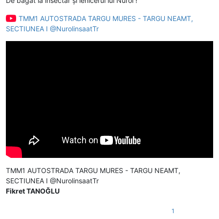
De băgat la insectar și ienicerul lui Nurol !
TMM1 AUTOSTRADA TARGU MURES - TARGU NEAMT,
SECTIUNEA I @NurolinsaatTr
TMM1 AUTOSTRADA TARGU MURES - TARGU NEAMT,
SECTIUNEA I ‪@NurolinsaatTr‬
Fikret TANOĞLU
1