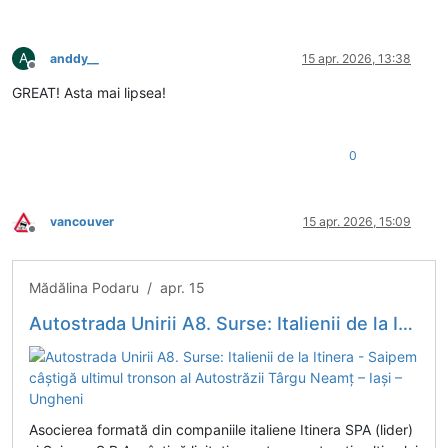
A
anddy__
15 apr. 2026, 13:38
Deconectat
GREAT! Asta mai lipsea!
0
vancouver
15 apr. 2026, 15:09
Deconectat
Mădălina Podaru / apr. 15
Autostrada Unirii A8. Surse: Italienii de la Itinera - Saipem câștigă ultimul tronson al Autostrăzii Târgu Neamț – Iași – Ungheni
Asocierea formată din companiile italiene Itinera SPA (lider)