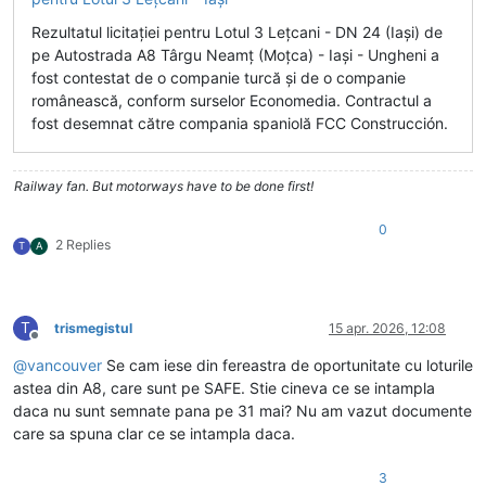
Rezultatul licitației pentru Lotul 3 Lețcani - DN 24 (Iași) de
pe Autostrada A8 Târgu Neamț (Moțca) - Iași - Ungheni a
fost contestat de o companie turcă și de o companie
românească, conform surselor Economedia. Contractul a
fost desemnat către compania spaniolă FCC Construcción.
Railway fan. But motorways have to be done first!
0
2 Replies
T
A
T
trismegistul
15 apr. 2026, 12:08
Deconectat
@
vancouver
Se cam iese din fereastra de oportunitate cu loturile
astea din A8, care sunt pe SAFE. Stie cineva ce se intampla
daca nu sunt semnate pana pe 31 mai? Nu am vazut documente
care sa spuna clar ce se intampla daca.
3