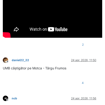
2
daniel22_22
24 apr. 2026, 11:50
Deconectat
UMB câștigător pe Motca - Târgu Frumos
4
ncb
24 apr. 2026, 11:56
Deconectat