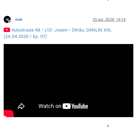
ncb
25 apr. 2026, 14:14
Deconectat
Autostrada A8 - L1D: Joseni – Ditrău, DANLIN XXL
[24.04.2026 / Ep. 01]
4