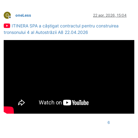
O
oneLess
22 apr. 2026, 15:04
Deconectat
ITINERA SPA a câștigat contractul pentru construirea
tronsonului 4 al Autostrăzii A8 22.04.2026
6