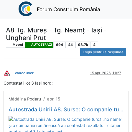
Forum Construim România
A8 Tg. Mureș - Tg. Neamț - Iași -
Ungheni Prut
694
44
98.7k
4
Moved
AUTOSTRĂZI
Login pentru a răspunde
vancouver
15 apr. 2026, 11:27
Deconectat
Contestatii lot 3 Iasi nord:
Mădălina Podaru / apr. 15
Autostrada Unirii A8. Surse: O companie turcă „no name” și o companie românească au contestat rezultatul licitației pentru Lotul 3 Lețcani – Iași