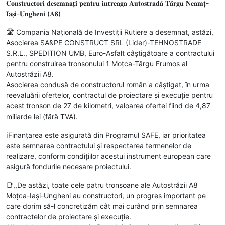
𝐂𝐨𝐧𝐬𝐭𝐫𝐮𝐜𝐭𝐨𝐫𝐢 𝐝𝐞𝐬𝐞𝐦𝐧𝐚𝐭̦𝐢 𝐩𝐞𝐧𝐭𝐫𝐮 𝐢̂𝐧𝐭𝐫𝐞𝐚𝐠𝐚 𝐀𝐮𝐭𝐨𝐬𝐭𝐫𝐚𝐝𝐚̆ 𝐓𝐚̂𝐫𝐠𝐮 𝐍𝐞𝐚𝐦𝐭̦-
𝐈𝐚𝐬̦𝐢-𝐔𝐧𝐠𝐡𝐞𝐧𝐢 (𝐀𝟖)
🛣️ Compania Națională de Investiții Rutiere a desemnat, astăzi,
Asocierea SA&PE CONSTRUCT SRL (Lider)-TEHNOSTRADE
S.R.L., SPEDITION UMB, Euro-Asfalt câștigătoare a contractului
pentru construirea tronsonului 1 Moțca-Târgu Frumos al
Autostrăzii A8.
Asocierea condusă de constructorul român a câștigat, în urma
reevaluării ofertelor, contractul de proiectare și execuție pentru
acest tronson de 27 de kilometri, valoarea ofertei fiind de 4,87
miliarde lei (fără TVA).
ℹ️Finanțarea este asigurată din Programul SAFE, iar prioritatea
este semnarea contractului și respectarea termenelor de
realizare, conform condițiilor acestui instrument european care
asigură fondurile necesare proiectului.
📑,,De astăzi, toate cele patru tronsoane ale Autostrăzii A8
Moțca-Iași-Ungheni au constructori, un progres important pe
care dorim să-l concretizăm cât mai curând prin semnarea
contractelor de proiectare și execuție.