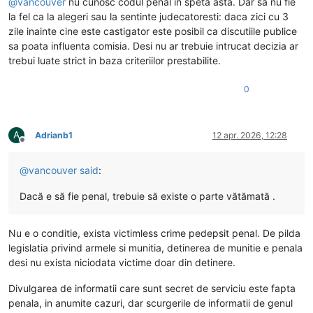
@
vancouver
nu cunosc codul penal in speta asta. Dar sa nu fie
la fel ca la alegeri sau la sentinte judecatoresti: daca zici cu 3
zile inainte cine este castigator este posibil ca discutiile publice
sa poata influenta comisia. Desi nu ar trebuie intrucat decizia ar
trebui luate strict in baza criteriilor prestabilite.
0
A
Adrianb1
12 apr. 2026, 12:28
Deconectat
@
vancouver
said
:
Dacă e să fie penal, trebuie să existe o parte vătămată .
Nu e o conditie, exista victimless crime pedepsit penal. De pilda
legislatia privind armele si munitia, detinerea de munitie e penala
desi nu exista niciodata victime doar din detinere.
Divulgarea de informatii care sunt secret de serviciu este fapta
penala, in anumite cazuri, dar scurgerile de informatii de genul