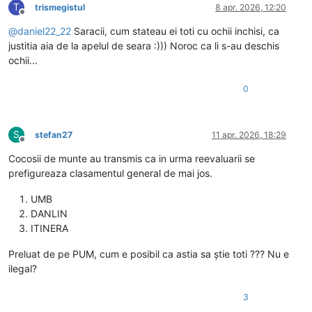
T
trismegistul
8 apr. 2026, 12:20
Deconectat
@
daniel22_22
Saracii, cum stateau ei toti cu ochii inchisi, ca
justitia aia de la apelul de seara :))) Noroc ca li s-au deschis
ochii...
0
S
stefan27
11 apr. 2026, 18:29
Deconectat
Cocosii de munte au transmis ca in urma reevaluarii se
prefigureaza clasamentul general de mai jos.
UMB
DANLIN
ITINERA
Preluat de pe PUM, cum e posibil ca astia sa știe toti ??? Nu e
ilegal?
3