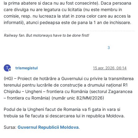
la prima abatere si daca nu au fost consecinte). Daca persoana
care divulga nu are legatura cu licitatia (nu este membru in
comisie, resp. nu lucreaza la stat in zona celor care au acces la
informatii), atunci pedeapsa este de pana la 1 an de inchisoare.
Railway fan. But motorways have to be done first!
3
T
trismegistul
15 apr. 2026, 06:14
Deconectat
(HG) – Proiect de hotărâre a Guvernului cu privire la transmiterea
terenului pentru lucrările de construcție a drumului național R1
Chișinău – Ungheni – frontiera cu România (sectorul Zagarancea
– frontiera cu România) (număr unic 82/MM/2026)
Podul de la Ungheni facut de Romania va fi gata in vara si
trebuia sa fie facuta si descarcarea lui in republica Moldova.
Sursa:
Guvernul Republicii Moldova
.