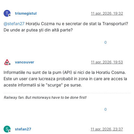
T
trismegistul
11 apr. 2026, 19:32
Deconectat
@
stefan27
Horațiu Cozma nu e secretar de stat la Transporturi?
De unde ar putea ști din altă parte?
0
vancouver
11 apr. 2026, 19:53
Deconectat
Informatiile nu sunt de la pum (API) si nici de la Horatiu Cosma.
Este un user care lucreaza probabil in zona in care are acces la
aceste informatii si le "scurge" pe surse.
Railway fan. But motorways have to be done first!
0
S
stefan27
11 apr. 2026, 23:37
Deconectat