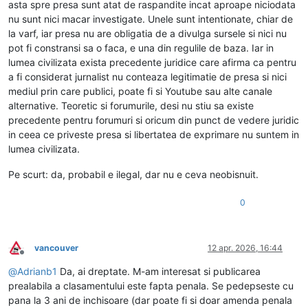
asta spre presa sunt atat de raspandite incat aproape niciodata
nu sunt nici macar investigate. Unele sunt intentionate, chiar de
la varf, iar presa nu are obligatia de a divulga sursele si nici nu
pot fi constransi sa o faca, e una din regulile de baza. Iar in
lumea civilizata exista precedente juridice care afirma ca pentru
a fi considerat jurnalist nu conteaza legitimatie de presa si nici
mediul prin care publici, poate fi si Youtube sau alte canale
alternative. Teoretic si forumurile, desi nu stiu sa existe
precedente pentru forumuri si oricum din punct de vedere juridic
in ceea ce priveste presa si libertatea de exprimare nu suntem in
lumea civilizata.
Pe scurt: da, probabil e ilegal, dar nu e ceva neobisnuit.
0
vancouver
12 apr. 2026, 16:44
Deconectat
@
Adrianb1
Da, ai dreptate. M-am interesat si publicarea
prealabila a clasamentului este fapta penala. Se pedepseste cu
pana la 3 ani de inchisoare (dar poate fi si doar amenda penala