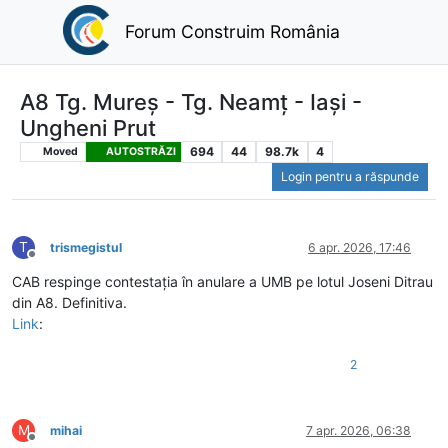
Forum Construim România
A8 Tg. Mureș - Tg. Neamț - Iași -
Ungheni Prut
694
44
98.7k
4
Moved
AUTOSTRĂZI
Login pentru a răspunde
T
trismegistul
6 apr. 2026, 17:46
Deconectat
CAB respinge contestația în anulare a UMB pe lotul Joseni Ditrau
din A8. Definitiva.
Link
:
2
M
mihai
7 apr. 2026, 06:38
Deconectat