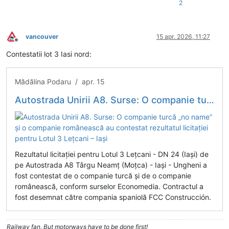
2
vancouver
15 apr. 2026, 11:27
Deconectat
Contestatii lot 3 Iasi nord:
Mădălina Podaru / apr. 15
Autostrada Unirii A8. Surse: O companie turcă „no name” și o companie românească au contestat rezultatul licitației pentru Lotul 3 Lețcani – Iași
Rezultatul licitației pentru Lotul 3 Lețcani - DN 24 (Iași) de
pe Autostrada A8 Târgu Neamț (Moțca) - Iași - Ungheni a
fost contestat de o companie turcă și de o companie
românească, conform surselor Economedia. Contractul a
fost desemnat către compania spaniolă FCC Construcción.
Railway fan. But motorways have to be done first!