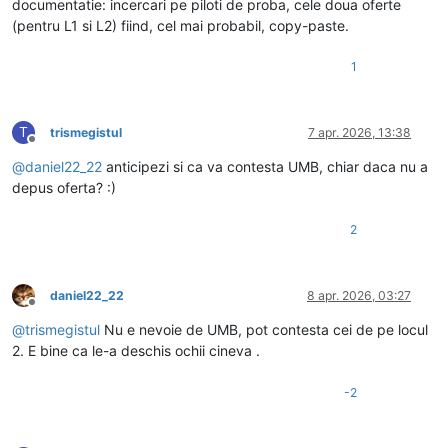
documentatie: incercari pe piloti de proba, cele doua oferte
(pentru L1 si L2) fiind, cel mai probabil, copy-paste.
1
T
trismegistul
7 apr. 2026, 13:38
Deconectat
@
daniel22_22
anticipezi si ca va contesta UMB, chiar daca nu a
depus oferta? :)
2
daniel22_22
8 apr. 2026, 03:27
Deconectat
@
trismegistul
Nu e nevoie de UMB, pot contesta cei de pe locul
2. E bine ca le-a deschis ochii cineva .
-2