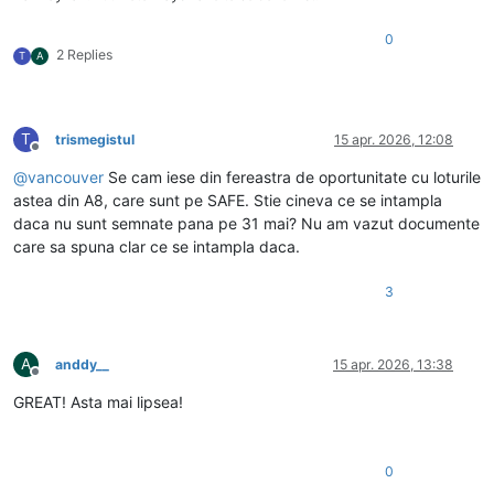
0
2 Replies
T
A
T
trismegistul
15 apr. 2026, 12:08
Deconectat
@
vancouver
Se cam iese din fereastra de oportunitate cu loturile
astea din A8, care sunt pe SAFE. Stie cineva ce se intampla
daca nu sunt semnate pana pe 31 mai? Nu am vazut documente
care sa spuna clar ce se intampla daca.
3
A
anddy__
15 apr. 2026, 13:38
Deconectat
GREAT! Asta mai lipsea!
0