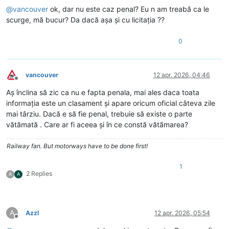
@
vancouver
ok, dar nu este caz penal? Eu n am treabă ca le
scurge, mă bucur? Da dacă așa și cu licitația ??
0
vancouver
12 apr. 2026, 04:46
Deconectat
Aș înclina să zic ca nu e fapta penala, mai ales daca toata
informația este un clasament și apare oricum oficial câteva zile
mai târziu. Dacă e să fie penal, trebuie să existe o parte
vătămată . Care ar fi aceea și în ce constă vătămarea?
Railway fan. But motorways have to be done first!
1
2 Replies
A
A
A
Azzl
12 apr. 2026, 05:54
Deconectat