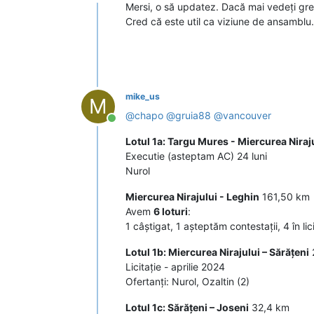
Conectat
Mersi, o să updatez. Dacă mai vedeți greș
Cred că este util ca viziune de ansamblu.
mike_us
M
@
chapo
@
gruia88
@
vancouver
Conectat
Lotul 1a: Targu Mures - Miercurea Niraj
Executie (asteptam AC) 24 luni
Nurol
Miercurea Nirajului - Leghin
161,50 km
Avem
6 loturi
:
1 câștigat, 1 așteptăm contestații, 4 în lici
Lotul 1b: Miercurea Nirajului – Sărățeni
Licitație - aprilie 2024
Ofertanți: Nurol, Ozaltin (2)
Lotul 1c: Sărățeni – Joseni
32,4 km