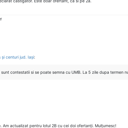
clarat castigator. Este doar ofertant, ca si pe 2a.
t!
și centuri jud. Iași
:
u sunt contestatii si se poate semna cu UMB. La 5 zile dupa termen n
. Am actualizat pentru lotul 2B cu cei doi ofertanți. Mulțumesc!