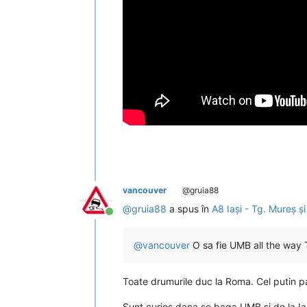
vancouver
@gruia88
@
gruia88
a spus în
A8 Iași - Tg. Mureș și 
Conectat
@
vancouver
O sa fie UMB all the way 
Toate drumurile duc la Roma. Cel putin pa
Sunt curios daca se baga UMB si de la Ia