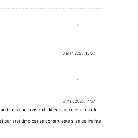
2
6 mar. 2025, 13:50
1
6 mar. 2025, 14:57
de o sa fie construit , liber campie intre munti .
i dar atat timp cat se construieste si se da inainte