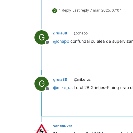
1 Reply
Last reply
7 mar. 2025, 07:04
G
gruia88
@chapo
G
@
chapo
confundai cu alea de supervizare
Deconectat
gruia88
@mike_us
G
@
mike_us
Lotul 2B Grințieș-Pipirig s-au
Deconectat
vancouver