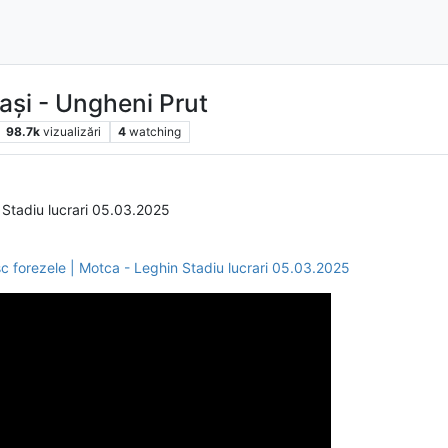
ași - Ungheni Prut
98.7k
vizualizări
4
watching
tadiu lucrari 05.03.2025
forezele | Motca - Leghin Stadiu lucrari 05.03.2025