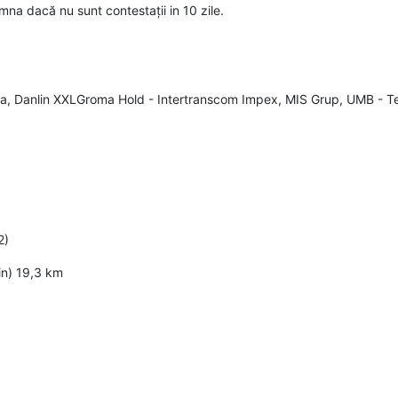
na dacă nu sunt contestații in 10 zile.
ania, Danlin XXLGroma Hold - Intertranscom Impex, MIS Grup, UMB - 
2)
n) 19,3 km