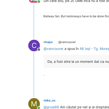
Din cate stiu, pe 2c UMB inca nu a fost de
Conectat
Railway fan. But motorways have to be done firs
chapo
@vancouver
C
@
vancouver
a spus în
A8 Iași - Tg. Mureș 
Deconectat
Da, a fost stire la un moment dat ca n
.
mike_us
M
@
gruia88
Am căutat pe net și ai dreptate