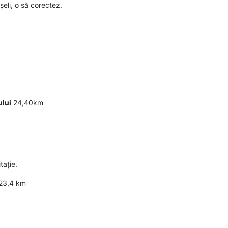
eli, o să corectez.
ului
24,40km
tație.
23,4 km