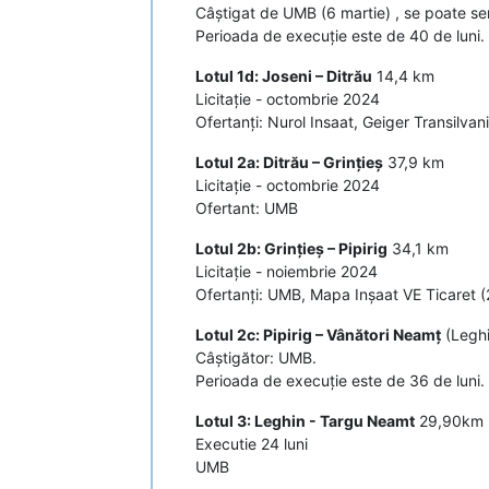
Câștigat de UMB (6 martie) , se poate sem
Perioada de execuție este de 40 de luni.
Lotul 1d: Joseni – Ditrău
14,4 km
Licitație - octombrie 2024
Ofertanți: Nurol Insaat, Geiger Transilv
Lotul 2a: Ditrău – Grințieș
37,9 km
Licitație - octombrie 2024
Ofertant: UMB
Lotul 2b: Grințieș – Pipirig
34,1 km
Licitație - noiembrie 2024
Ofertanți: UMB, Mapa Inșaat VE Ticaret (
Lotul 2c: Pipirig – Vânători Neamț
(Leghi
Câștigător: UMB.
Perioada de execuție este de 36 de luni.
Lotul 3: Leghin - Targu Neamt
29,90km
Executie 24 luni
UMB