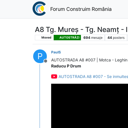
Forum Construim România
A8 Tg. Mureș - Tg. Neamț - I
694
mesaje
44
posters
Moved
AUTOSTRĂZI
PaulS
P
AUTOSTRADA A8 #007 | Motca - Leghin S
Deconectat
Raducu P Drum
AUTOSTRADA A8 #007 - Se inmultesc 