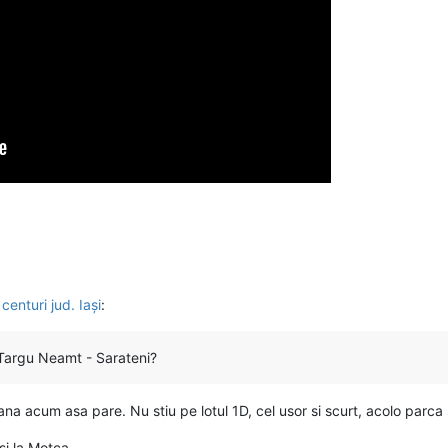
centuri jud. Iași
:
Targu Neamt - Sarateni?
na acum asa pare. Nu stiu pe lotul 1D, cel usor si scurt, acolo parca 
si la Motca.