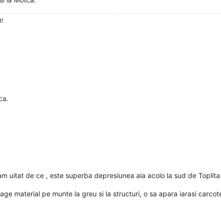
t!
ca.
 uitat de ce , este superba depresiunea aia acolo la sud de Toplita un
e material pe munte la greu si la structuri, o sa apara iarasi carcotel