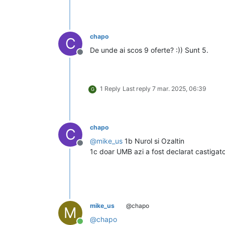
chapo
C
De unde ai scos 9 oferte? :)) Sunt 5.
Deconectat
1 Reply
Last reply
7 mar. 2025, 06:39
G
chapo
C
@
mike_us
1b Nurol si Ozaltin
Deconectat
1c doar UMB azi a fost declarat castigat
mike_us
@chapo
M
@
chapo