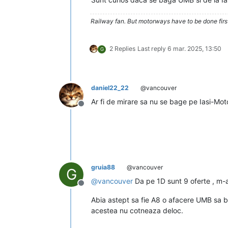
Railway fan. But motorways have to be done firs
2 Replies
Last reply
6 mar. 2025, 13:50
G
daniel22_22
@vancouver
Ar fi de mirare sa nu se bage pe Iasi-Mot
Deconectat
gruia88
@vancouver
G
@
vancouver
Da pe 1D sunt 9 oferte , m-am
Deconectat
Abia astept sa fie A8 o afacere UMB sa bag
acestea nu cotneaza deloc.