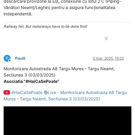
descărcare provizorie la Est, conexiune cu lotul 2 C (Pipirig-
Vânători Neamț/Leghin) pentru a asigura funcționalitatea
independentă.
Railway fan. But motorways have to be done first!
0
P
PaulS
5 mar. 2025, 15:22
Deconectat
Monitorizare Autostrada A8 Targu Mures - Targu Neamt,
Sectiunea 3 (03/03/2025)
Asociatia "#HaiCaSePoate"
#HaiCaSePoate 🔴Live - Monitorizare Autostrada A8 Targu
Mures - Targu Neamt, Sectiunea 3 (03/03/2025)