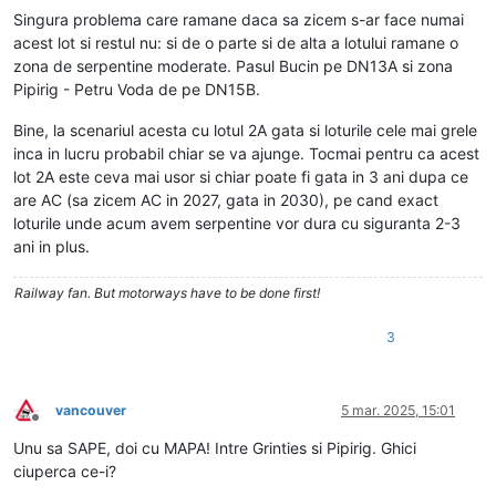
Singura problema care ramane daca sa zicem s-ar face numai
acest lot si restul nu: si de o parte si de alta a lotului ramane o
zona de serpentine moderate. Pasul Bucin pe DN13A si zona
Pipirig - Petru Voda de pe DN15B.
Bine, la scenariul acesta cu lotul 2A gata si loturile cele mai grele
inca in lucru probabil chiar se va ajunge. Tocmai pentru ca acest
lot 2A este ceva mai usor si chiar poate fi gata in 3 ani dupa ce
are AC (sa zicem AC in 2027, gata in 2030), pe cand exact
loturile unde acum avem serpentine vor dura cu siguranta 2-3
ani in plus.
Railway fan. But motorways have to be done first!
3
vancouver
5 mar. 2025, 15:01
Deconectat
Unu sa SAPE, doi cu MAPA! Intre Grinties si Pipirig. Ghici
ciuperca ce-i?