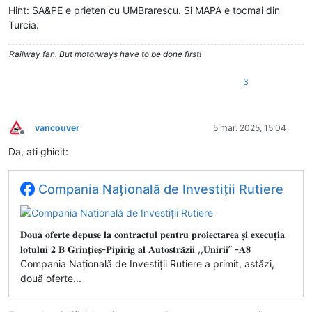
Hint: SA&PE e prieten cu UMBrarescu. Si MAPA e tocmai din
Turcia.
Railway fan. But motorways have to be done first!
3
vancouver
5 mar. 2025, 15:04
Deconectat
Da, ati ghicit:
Compania Națională de Investiții Rutiere
𝐃𝐨𝐮𝐚̆ 𝐨𝐟𝐞𝐫𝐭𝐞 𝐝𝐞𝐩𝐮𝐬𝐞 𝐥𝐚 𝐜𝐨𝐧𝐭𝐫𝐚𝐜𝐭𝐮𝐥 𝐩𝐞𝐧𝐭𝐫𝐮 𝐩𝐫𝐨𝐢𝐞𝐜𝐭𝐚𝐫𝐞𝐚 𝐬̦𝐢 𝐞𝐱𝐞𝐜𝐮𝐭̦𝐢𝐚
𝐥𝐨𝐭𝐮𝐥𝐮𝐢 𝟐 𝐁 𝐆𝐫𝐢𝐧𝐭̦𝐢𝐞𝐬̦-𝐏𝐢𝐩𝐢𝐫𝐢𝐠 𝐚𝐥 𝐀𝐮𝐭𝐨𝐬𝐭𝐫𝐚̆𝐳𝐢𝐢 ,,𝐔𝐧𝐢𝐫𝐢𝐢” -𝐀𝟖
Compania Națională de Investiții Rutiere a primit, astăzi,
două oferte...