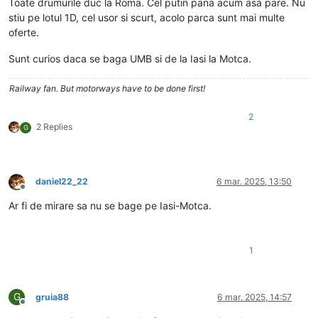
Toate drumurile duc la Roma. Cel putin pana acum asa pare. Nu
stiu pe lotul 1D, cel usor si scurt, acolo parca sunt mai multe
oferte.
Sunt curios daca se baga UMB si de la Iasi la Motca.
Railway fan. But motorways have to be done first!
2
2 Replies
G
daniel22_22
6 mar. 2025, 13:50
Deconectat
Ar fi de mirare sa nu se bage pe Iasi-Motca.
1
G
gruia88
6 mar. 2025, 14:57
Deconectat