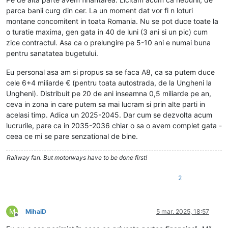
parca banii curg din cer. La un moment dat vor fi n loturi
montane concomitent in toata Romania. Nu se pot duce toate la
o turatie maxima, gen gata in 40 de luni (3 ani si un pic) cum
zice contractul. Asa ca o prelungire pe 5-10 ani e numai buna
pentru sanatatea bugetului.
Eu personal asa am si propus sa se faca A8, ca sa putem duce
cele 6+4 miliarde € (pentru toata autostrada, de la Ungheni la
Ungheni). Distribuit pe 20 de ani inseamna 0,5 miliarde pe an,
ceva in zona in care putem sa mai lucram si prin alte parti in
acelasi timp. Adica un 2025-2045. Dar cum se dezvolta acum
lucrurile, pare ca in 2035-2036 chiar o sa o avem complet gata -
ceea ce mi se pare senzational de bine.
Railway fan. But motorways have to be done first!
2
M
MihaiD
5 mar. 2025, 18:57
Deconectat