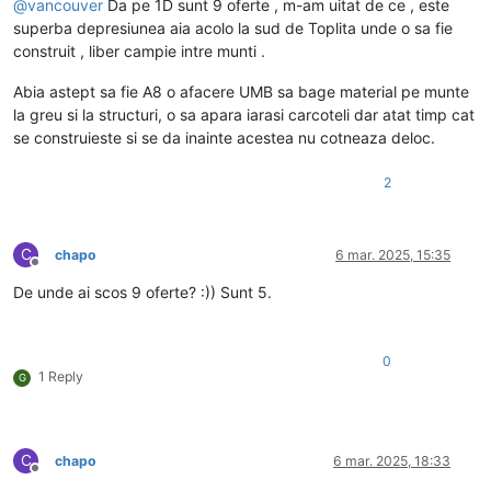
@
vancouver
Da pe 1D sunt 9 oferte , m-am uitat de ce , este
superba depresiunea aia acolo la sud de Toplita unde o sa fie
construit , liber campie intre munti .
Abia astept sa fie A8 o afacere UMB sa bage material pe munte
la greu si la structuri, o sa apara iarasi carcoteli dar atat timp cat
se construieste si se da inainte acestea nu cotneaza deloc.
2
C
chapo
6 mar. 2025, 15:35
Deconectat
De unde ai scos 9 oferte? :)) Sunt 5.
0
1 Reply
G
C
chapo
6 mar. 2025, 18:33
Deconectat