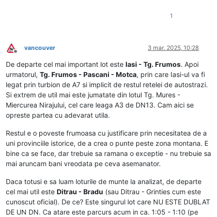
1
vancouver
3 mar. 2025, 10:28
Deconectat
De departe cel mai important lot este
Iasi - Tg. Frumos
. Apoi
urmatorul,
Tg. Frumos - Pascani - Motca
, prin care Iasi-ul va fi
legat prin turbion de A7 si implicit de restul retelei de autostrazi.
Si extrem de util mai este jumatate din lotul Tg. Mures -
Miercurea Nirajului, cel care leaga A3 de DN13. Cam aici se
opreste partea cu adevarat utila.
Restul e o poveste frumoasa cu justificare prin necesitatea de a
uni provinciile istorice, de a crea o punte peste zona montana. E
bine ca se face, dar trebuie sa ramana o exceptie - nu trebuie sa
mai aruncam bani vreodata pe ceva asemanator.
Daca totusi e sa luam loturile de munte la analizat, de departe
cel mai util este
Ditrau - Bradu
(sau Ditrau - Grinties cum este
cunoscut oficial). De ce? Este singurul lot care NU ESTE DUBLAT
DE UN DN. Ca atare este parcurs acum in ca. 1:05 - 1:10 (pe