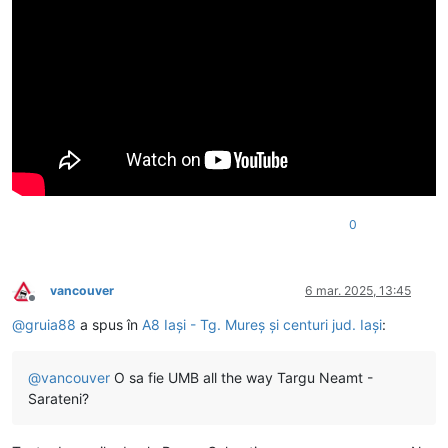
0
vancouver
6 mar. 2025, 13:45
Deconectat
@
gruia88
a spus în
A8 Iași - Tg. Mureș și centuri jud. Iași
:
@
vancouver
O sa fie UMB all the way Targu Neamt -
Sarateni?