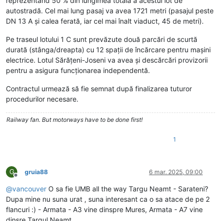
reprezentând 50 % din lungimea totală a acestui lot de
autostradă. Cel mai lung pasaj va avea 1721 metri (pasajul peste
DN 13 A și calea ferată, iar cel mai înalt viaduct, 45 de metri).
Pe traseul lotului 1 C sunt prevăzute două parcări de scurtă
durată (stânga/dreapta) cu 12 spații de încărcare pentru mașini
electrice. Lotul Sărățeni-Joseni va avea și descărcări provizorii
pentru a asigura funcționarea independentă.
Contractul urmează să fie semnat după finalizarea tuturor
procedurilor necesare.
Railway fan. But motorways have to be done first!
1
G
gruia88
6 mar. 2025, 09:00
Deconectat
@
vancouver
O sa fie UMB all the way Targu Neamt - Sarateni?
Dupa mine nu suna urat , suna interesant ca o sa atace de pe 2
flancuri :) - Armata - A3 vine dinspre Mures, Armata - A7 vine
dinsre Targul Neamt .