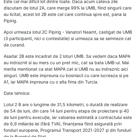
Este cel mai dificil lot dintre toate. Daca acum cateva zile
discutam de lotul 2A, care merge 99% la UMB, fiind singurii care
au licitat, acest lot 2B este cel care continua spre est, pana la
Pipirig.
Apoi urmeaza lotul 2C Pipirig - Vanatori Neamt, castigat de UMB
(3 participanti, nici o contestatie) si urmeaza sa se semneze cat
de curand.
Asadar 2B este incadrat de 2 loturi UMB. Sa vedem daca MAPA
au indraznit si au mers cu un pret mic, cat sa bata UMB-ul. Mai
merita mentionat ca atat MAPA cat si UMB nu au indraznic aici
singuri. UMB este impreuna cu bosniacii cu care lucreaza si pe
A1, iar MAPA impreuna cu o alta fima din Turcia.
Date tehnice:
Lotul 2 B are o lungime de 31,5 kilometri, o durată de realizare
de 54 de luni, din care 14 luni pentru etapa de proiectare și 40
de luni pentru execuție, iar valoarea estimată a contractului este
de 6,9 miliarde lei (fără TVA), finanțarea fiind asigurată prin
fonduri europene, Programul Transport 2021-2027 și din fonduri
de la Bugetul de Stat.