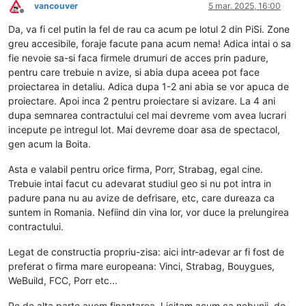
vancouver
5 mar. 2025, 16:00
Deconectat
Da, va fi cel putin la fel de rau ca acum pe lotul 2 din PiSi. Zone
greu accesibile, foraje facute pana acum nema! Adica intai o sa
fie nevoie sa-si faca firmele drumuri de acces prin padure,
pentru care trebuie n avize, si abia dupa aceea pot face
proiectarea in detaliu. Adica dupa 1-2 ani abia se vor apuca de
proiectare. Apoi inca 2 pentru proiectare si avizare. La 4 ani
dupa semnarea contractului cel mai devreme vom avea lucrari
incepute pe intregul lot. Mai devreme doar asa de spectacol,
gen acum la Boita.
Asta e valabil pentru orice firma, Porr, Strabag, egal cine.
Trebuie intai facut cu adevarat studiul geo si nu pot intra in
padure pana nu au avize de defrisare, etc, care dureaza ca
suntem in Romania. Nefiind din vina lor, vor duce la prelungirea
contractului.
Legat de constructia propriu-zisa: aici intr-adevar ar fi fost de
preferat o firma mare europeana: Vinci, Strabag, Bouygues,
WeBuild, FCC, Porr etc...
Pe de alta parte avem finantarea. Licitam acum ca nebunii, de