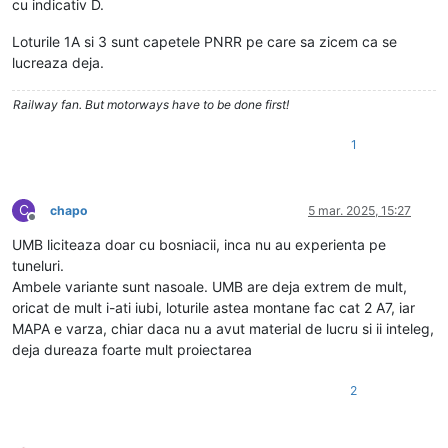
cu indicativ D.
Loturile 1A si 3 sunt capetele PNRR pe care sa zicem ca se
lucreaza deja.
Railway fan. But motorways have to be done first!
1
C
chapo
5 mar. 2025, 15:27
Deconectat
UMB liciteaza doar cu bosniacii, inca nu au experienta pe
tuneluri.
Ambele variante sunt nasoale. UMB are deja extrem de mult,
oricat de mult i-ati iubi, loturile astea montane fac cat 2 A7, iar
MAPA e varza, chiar daca nu a avut material de lucru si ii inteleg,
deja dureaza foarte mult proiectarea
2