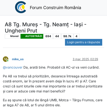
Forum Construim România
A8 Tg. Mureș - Tg. Neamț - Iași -
Ungheni Prut
694
44
98.7k
4
Moved
AUTOSTRĂZI
Login pentru a răspunde
M
mike_us
3 mar. 2025, 02:29
Conectat
@
vancouver
Da, arată bine. Probabil că AC-ul va veni curând.
Pe A8 va trebui să prioritizăm, deoarece întreaga autostradă
costă enorm, iar în prezent avem deja în lucru A1 și A7. Care
crezi că sunt loturile cele mai importante ce ar trebui prioritizate
și care ar aduce cele mai mari beneficii?
Eu aș spune că lotul de lângă UMB, Motca – Târgu Frumos, care
ar lega A7 de A8, ar fi unul dintre ele.