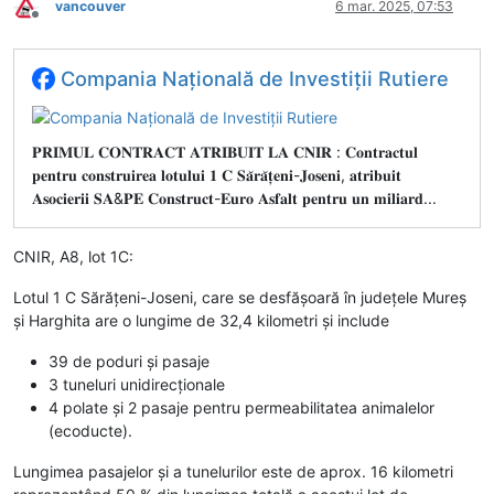
vancouver
6 mar. 2025, 07:53
Deconectat
Compania Națională de Investiții Rutiere
𝐏𝐑𝐈𝐌𝐔𝐋 𝐂𝐎𝐍𝐓𝐑𝐀𝐂𝐓 𝐀𝐓𝐑𝐈𝐁𝐔𝐈𝐓 𝐋𝐀 𝐂𝐍𝐈𝐑 : 𝐂𝐨𝐧𝐭𝐫𝐚𝐜𝐭𝐮𝐥
𝐩𝐞𝐧𝐭𝐫𝐮 𝐜𝐨𝐧𝐬𝐭𝐫𝐮𝐢𝐫𝐞𝐚 𝐥𝐨𝐭𝐮𝐥𝐮𝐢 𝟏 𝐂 𝐒𝐚̆𝐫𝐚̆𝐭̦𝐞𝐧𝐢-𝐉𝐨𝐬𝐞𝐧𝐢, 𝐚𝐭𝐫𝐢𝐛𝐮𝐢𝐭
𝐀𝐬𝐨𝐜𝐢𝐞𝐫𝐢𝐢 𝐒𝐀&𝐏𝐄 𝐂𝐨𝐧𝐬𝐭𝐫𝐮𝐜𝐭-𝐄𝐮𝐫𝐨 𝐀𝐬𝐟𝐚𝐥𝐭 𝐩𝐞𝐧𝐭𝐫𝐮 𝐮𝐧 𝐦𝐢𝐥𝐢𝐚𝐫𝐝...
CNIR, A8, lot 1C:
Lotul 1 C Sărățeni-Joseni, care se desfășoară în județele Mureș
și Harghita are o lungime de 32,4 kilometri și include
39 de poduri și pasaje
3 tuneluri unidirecționale
4 polate și 2 pasaje pentru permeabilitatea animalelor
(ecoducte).
Lungimea pasajelor și a tunelurilor este de aprox. 16 kilometri