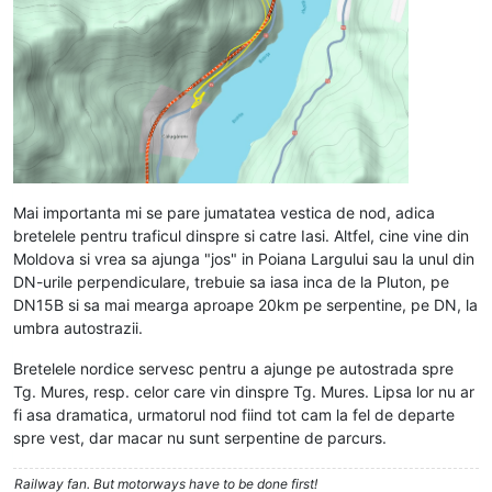
Mai importanta mi se pare jumatatea vestica de nod, adica
bretelele pentru traficul dinspre si catre Iasi. Altfel, cine vine din
Moldova si vrea sa ajunga "jos" in Poiana Largului sau la unul din
DN-urile perpendiculare, trebuie sa iasa inca de la Pluton, pe
DN15B si sa mai mearga aproape 20km pe serpentine, pe DN, la
umbra autostrazii.
Bretelele nordice servesc pentru a ajunge pe autostrada spre
Tg. Mures, resp. celor care vin dinspre Tg. Mures. Lipsa lor nu ar
fi asa dramatica, urmatorul nod fiind tot cam la fel de departe
spre vest, dar macar nu sunt serpentine de parcurs.
Railway fan. But motorways have to be done first!