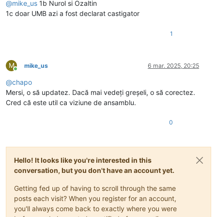
@
mike_us
1b Nurol si Ozaltin
1c doar UMB azi a fost declarat castigator
1
M
mike_us
6 mar. 2025, 20:25
Conectat
@
chapo
Mersi, o să updatez. Dacă mai vedeți greșeli, o să corectez.
Cred că este util ca viziune de ansamblu.
0
Hello! It looks like you're interested in this
conversation, but you don't have an account yet.
Getting fed up of having to scroll through the same
posts each visit? When you register for an account,
you'll always come back to exactly where you were