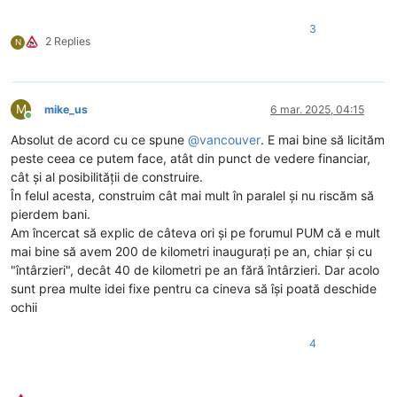
3
2 Replies
N
M
mike_us
6 mar. 2025, 04:15
Conectat
Absolut de acord cu ce spune
@
vancouver
. E mai bine să licităm
peste ceea ce putem face, atât din punct de vedere financiar,
cât și al posibilității de construire.
În felul acesta, construim cât mai mult în paralel și nu riscăm să
pierdem bani.
Am încercat să explic de câteva ori și pe forumul PUM că e mult
mai bine să avem 200 de kilometri inaugurați pe an, chiar și cu
"întârzieri", decât 40 de kilometri pe an fără întârzieri. Dar acolo
sunt prea multe idei fixe pentru ca cineva să își poată deschide
ochii
4