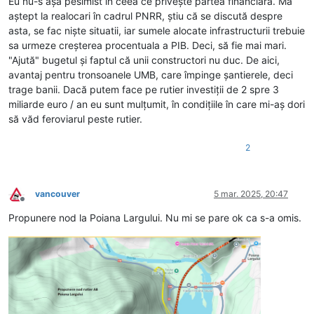
Eu nu-s așa pesimist în ceea ce privește partea financiară. Mă
aștept la realocari în cadrul PNRR, știu că se discută despre
asta, se fac niște situatii, iar sumele alocate infrastructurii trebuie
sa urmeze creșterea procentuala a PIB. Deci, să fie mai mari.
"Ajută" bugetul și faptul că unii constructori nu duc. De aici,
avantaj pentru tronsoanele UMB, care împinge șantierele, deci
trage banii. Dacă putem face pe rutier investiții de 2 spre 3
miliarde euro / an eu sunt mulțumit, în condițiile în care mi-aș dori
să văd feroviarul peste rutier.
2
vancouver
5 mar. 2025, 20:47
Deconectat
Propunere nod la Poiana Largului. Nu mi se pare ok ca s-a omis.