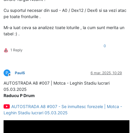
Cu suportul necesar din sud - A0 / Dex12 / Dex6 si sa vezi atac
pe toate fronturile .
Mi-a luat ceva sa analizez toate loturile , la cum sunt merita un
tabel :) .
0
1 Reply
P
PaulS
6 mar. 2025, 10:29
Deconectat
AUTOSTRADA A8 #007 | Motca - Leghin Stadiu lucrari
05.03.2025
Raducu P Drum
AUTOSTRADA A8 #007 - Se inmultesc forezele | Motca -
Leghin Stadiu lucrari 05.03.2025