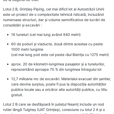
Lotul 2 B, Grințieș-Pipirig, cel mai dificil lot al Autostrăzii Unirii
este un proiect de o complexitate tehnică ridicată, incluzând
numeroase structuri, dar și volume semnificative de lucrări de
consolidări și excavări :
16 tuneluri (cel mai lung având 940 metri)
60 de poduri și viaducte, două dintre acestea cu peste
1000 metri lungime
(cel mai lung pod este cel peste râul Bistrița cu 1275 metri)
aprox. 20 de kilometri-lungimea pasajelor și a tunelurilor,
reprezentând aproape 70 % din lungimea întregului lot
12,7 milioane mc de excavări. Materialul evacuat din șantier,
care devine surplus, poate fi pus la dispoziția autorităților
publice locale sau a oricăror alte autorități publice, cu titlu
gratuit.
Lotul 2 B care se desfășoară în județul Neamț include un nod
rutier lângă Tulgheș (UAT Grințieș), conexiune cu lotul 2 A și o