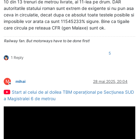
10 din 13 trenuri de metrou livrate, al 11-lea pe drum. DAR
autoritatile statului roman sunt extrem de exigente si nu pun asa
ceva in circulatie, decat dupa ce absolut toate testele posibile si
imposibile vor arata ca sunt 11545233% sigure. Bine ca tigaile
care circula pe reteaua CFR (gen Malaxe) sunt ok.
Railway fan. But motorways have to be done first!
5
1 Reply
M
mihai
28 mai 2025, 20:04
Deconectat
Start al celui de al doilea TBM operațional pe Secțiunea SUD
a Magistralei 6 de metrou