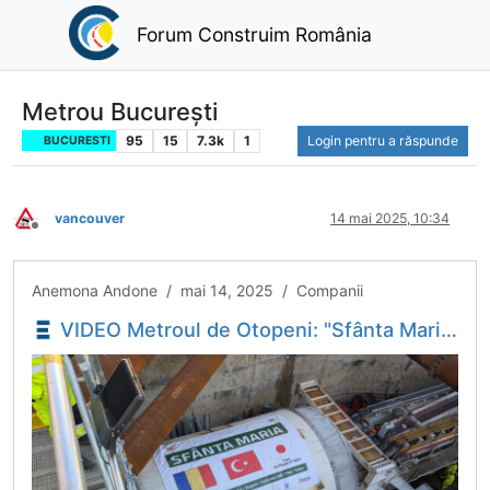
Forum Construim România
Metrou București
95
15
7.3k
1
Login pentru a răspunde
BUCURESTI
vancouver
14 mai 2025, 10:34
Deconectat
Anemona Andone / mai 14, 2025 / Companii
VIDEO Metroul de Otopeni: "Sfânta Maria" a săpat primii 100 de metri la tunelul către stația 1 Mai - Economica.net