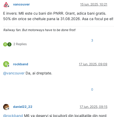
vancouver
15 iun. 2025, 10:21
Deconectat
E invers: M6 este cu bani din PNRR. Grant, adica bani gratis.
50% din orice se cheltuie pana la 31.08.2026. Asa ca focul pe el!
Railway fan. But motorways have to be done first!
3
2 Replies
R
S
R
rockband
17 iun. 2025, 09:09
Deconectat
@
vancouver
Da, ai dreptate.
0
daniel22_22
17 iun. 2025, 09:15
Deconectat
@
rockband
M6 va deservi si locuitorii din localitatile din nord