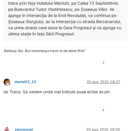
trece prin fața Hotelului Marriott, pe Calea 13 Septembrie,
pe Bulevardul Tudor Vladimirescu, pe Șoseaua Viilor. Va
ajunge în intersecția de la Eroii Revoluției, va continua pe
Șoseaua Giurgiului, iar la intersecția cu strada Bercenarului,
va urma strada care duce la Gara Progresul și va ajunge cu
ultima stație în fața Gării Progresul.
Railway fan. But motorways have to be done first!
2
daniel22_22
30 aug. 2025, 08:37
Deconectat
Iar Trace. Sa vedem unde mai trebuie puse eclise acum
4
vancouver
30 aug. 2025, 08:40