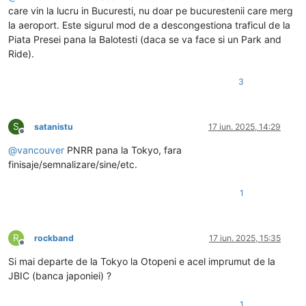
care vin la lucru in Bucuresti, nu doar pe bucurestenii care merg
la aeroport. Este sigurul mod de a descongestiona traficul de la
Piata Presei pana la Balotesti (daca se va face si un Park and
Ride).
3
S
satanistu
17 iun. 2025, 14:29
Deconectat
@
vancouver
PNRR pana la Tokyo, fara
finisaje/semnalizare/sine/etc.
1
R
rockband
17 iun. 2025, 15:35
Deconectat
Si mai departe de la Tokyo la Otopeni e acel imprumut de la
JBIC (banca japoniei) ?
1