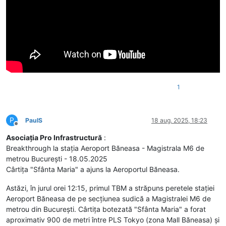
1
P
PaulS
18 aug. 2025, 18:23
Deconectat
Asociația Pro Infrastructură
:
Breakthrough la stația Aeroport Băneasa - Magistrala M6 de
metrou București - 18.05.2025
Cârtița "Sfânta Maria" a ajuns la Aeroportul Băneasa.
Astăzi, în jurul orei 12:15, primul TBM a străpuns peretele stației
Aeroport Băneasa de pe secțiunea sudică a Magistralei M6 de
metrou din București. Cârtița botezată "Sfânta Maria" a forat
aproximativ 900 de metri între PLS Tokyo (zona Mall Băneasa) și