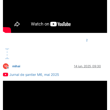
2
M
mihai
14 iun. 2025, 09:30
Deconectat
Jurnal de șantier M6, mai 2025