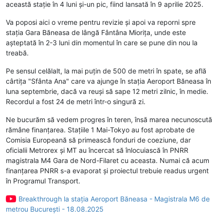
această stație în 4 luni și-un pic, fiind lansată în 9 aprilie 2025.
Va poposi aici o vreme pentru revizie și apoi va reporni spre
stația Gara Băneasa de lângă Fântâna Miorița, unde este
așteptată în 2-3 luni din momentul în care se pune din nou la
treabă.
Pe sensul celălalt, la mai puțin de 500 de metri în spate, se află
cârtița "Sfânta Ana" care va ajunge în stația Aeroport Băneasa în
luna septembrie, dacă va reuși să sape 12 metri zilnic, în medie.
Recordul a fost 24 de metri într-o singură zi.
Ne bucurăm să vedem progres în teren, însă marea necunoscută
rămâne finanțarea. Stațiile 1 Mai-Tokyo au fost aprobate de
Comisia Europeană să primească fonduri de coeziune, dar
oficialii Metrorex și MT au încercat să înlocuiască în PNRR
magistrala M4 Gara de Nord-Filaret cu aceasta. Numai că acum
finanțarea PNRR s-a evaporat și proiectul trebuie readus urgent
în Programul Transport.
Breakthrough la stația Aeroport Băneasa - Magistrala M6 de
metrou București - 18.08.2025