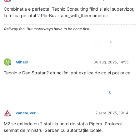
Deconectat
Combinatia e perfecta, Tecnic Consulting fiind si aici supervizor,
la fel ca pe lotul 2 Plo-Buz :face_with_thermometer:
Railway fan. But motorways have to be done first!
5
M
MihaiD
30 aug. 2025, 14:55
Deconectat
Tecnic e Dan Stratan? atunci îmi pot explica de ce ei pot orice
0
vancouver
2 sept. 2025, 19:14
Deconectat
M2 se extinde cu 2 stații la nord de stația Pipera. Protocol
semnat de ministrul Șerban cu autoritățile locale.