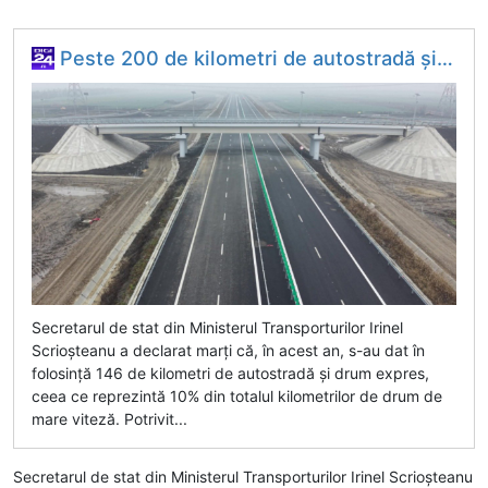
Deconectat
Peste 200 de kilometri de autostradă şi drum expres vor fi dați în trafic în 2026. Irinel Scrioşteanu: Va fi un an record
Secretarul de stat din Ministerul Transporturilor Irinel
Scrioşteanu a declarat marți că, în acest an, s-au dat în
folosinţă 146 de kilometri de autostradă şi drum expres,
ceea ce reprezintă 10% din totalul kilometrilor de drum de
mare viteză. Potrivit...
Secretarul de stat din Ministerul Transporturilor Irinel Scrioşteanu