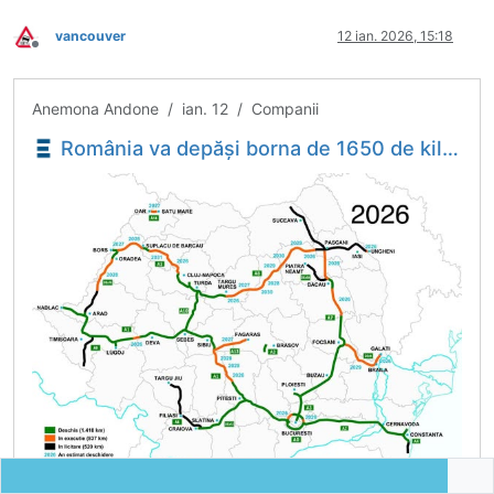
vancouver
12 ian. 2026, 15:18
Deconectat
Anemona Andone / ian. 12 / Companii
România va depăși borna de 1650 de kilometri autostradă și drum expres în trafic în 2026 - secretar de stat - Economica.net