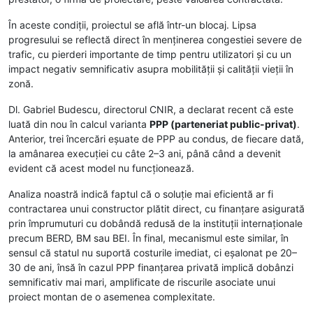
În aceste condiții, proiectul se află într-un blocaj. Lipsa
progresului se reflectă direct în menținerea congestiei severe de
trafic, cu pierderi importante de timp pentru utilizatori și cu un
impact negativ semnificativ asupra mobilității și calității vieții în
zonă.
Dl. Gabriel Budescu, directorul CNIR, a declarat recent că este
luată din nou în calcul varianta
PPP (parteneriat public-privat)
.
Anterior, trei încercări eșuate de PPP au condus, de fiecare dată,
la amânarea execuției cu câte 2–3 ani, până când a devenit
evident că acest model nu funcționează.
Analiza noastră indică faptul că o soluție mai eficientă ar fi
contractarea unui constructor plătit direct, cu finanțare asigurată
prin împrumuturi cu dobândă redusă de la instituții internaționale
precum BERD, BM sau BEI. În final, mecanismul este similar, în
sensul că statul nu suportă costurile imediat, ci eșalonat pe 20–
30 de ani, însă în cazul PPP finanțarea privată implică dobânzi
semnificativ mai mari, amplificate de riscurile asociate unui
proiect montan de o asemenea complexitate.