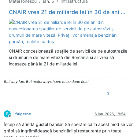
Matei Ionescu / ian. 5 / Infrastructură
CNAIR vrea 21 de miliarde lei în 30 de ani din concesionarea spațiilor de servicii de pe autostrăzi și drumuri de mare viteză. Privații vor amenaja benzinării, parcări, toalete cu duș
CNAIR concesionează spațiile de servicii de pe autostrazile
și drumurile de mare viteză din România și ar vrea să
încaseze până la 21 de miliarde lei
Railway fan. But motorways have to be done first!
3
F
fulgernc
6 ian. 2026, 18:54
Deconectat
Încep să ărindă gustul banilor. Să sperăm că în acest mod se vor
grăbi să îngrămădească benzinării și restaurante prin toate