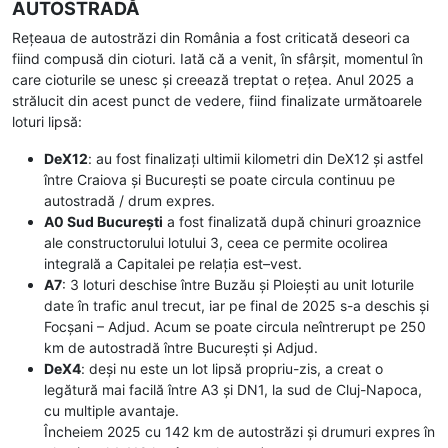
AUTOSTRADĂ
Rețeaua de autostrăzi din România a fost criticată deseori ca
fiind compusă din cioturi. Iată că a venit, în sfârșit, momentul în
care cioturile se unesc și creează treptat o rețea. Anul 2025 a
strălucit din acest punct de vedere, fiind finalizate următoarele
loturi lipsă:
DeX12
: au fost finalizați ultimii kilometri din DeX12 și astfel
între Craiova și București se poate circula continuu pe
autostradă / drum expres.
A0 Sud București
a fost finalizată după chinuri groaznice
ale constructorului lotului 3, ceea ce permite ocolirea
integrală a Capitalei pe relația est–vest.
A7
: 3 loturi deschise între Buzău și Ploiești au unit loturile
date în trafic anul trecut, iar pe final de 2025 s-a deschis și
Focșani – Adjud. Acum se poate circula neîntrerupt pe 250
km de autostradă între București și Adjud.
DeX4
: deși nu este un lot lipsă propriu-zis, a creat o
legătură mai facilă între A3 și DN1, la sud de Cluj-Napoca,
cu multiple avantaje.
Încheiem 2025 cu 142 km de autostrăzi și drumuri expres în