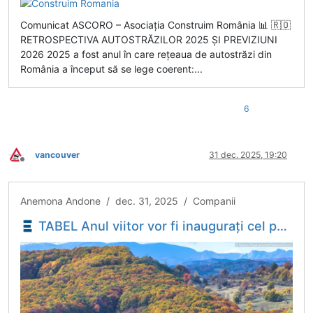
Comunicat ASCORO – Asociația Construim România 📊 🇷🇴
RETROSPECTIVA AUTOSTRĂZILOR 2025 ȘI PREVIZIUNI
2026 2025 a fost anul în care rețeaua de autostrăzi din
România a început să se lege coerent:...
6
vancouver
31 dec. 2025, 19:20
Deconectat
Anemona Andone / dec. 31, 2025 / Companii
TABEL Anul viitor vor fi inaugurați cel puțin 178 de kilometri de autostradă. Când se va realiza marea unire peste munți - analiza Construim România - Economica.net