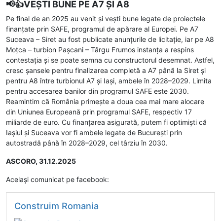
📢👍VEȘTI BUNE PE A7 ȘI A8
Pe final de an 2025 au venit și vești bune legate de proiectele
finanțate prin SAFE, programul de apărare al Europei. Pe A7
Suceava – Siret au fost publicate anunțurile de licitație, iar pe A8
Moțca – turbion Pașcani – Târgu Frumos instanța a respins
contestația și se poate semna cu constructorul desemnat. Astfel,
cresc șansele pentru finalizarea completă a A7 până la Siret și
pentru A8 între turbionul A7 și Iași, ambele în 2028–2029. Limita
pentru accesarea banilor din programul SAFE este 2030.
Reamintim că România primește a doua cea mai mare alocare
din Uniunea Europeană prin programul SAFE, respectiv 17
miliarde de euro. Cu finanțarea asigurată, putem fi optimiști că
Iașiul și Suceava vor fi ambele legate de București prin
autostradă până în 2028–2029, cel târziu în 2030.
ASCORO, 31.12.2025
Același comunicat pe facebook:
Construim Romania