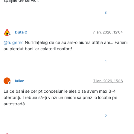
spațiile de servicii.
3
Duta C
7 ian. 2026, 12:04
Deconectat
@
fulgernc
Nu îi înțeleg de ce au ars-o aiurea atâția ani....Farierii
au pierdut bani iar calatorii confort!
1
I
Iulian
7 ian. 2026, 15:16
Deconectat
La ce bani se cer pt concesiunile ales o sa avem max 3-4
ofertanți. Trebuie să-ți vinzi un rinichi sa prinzi o locație pe
autostradă.
2