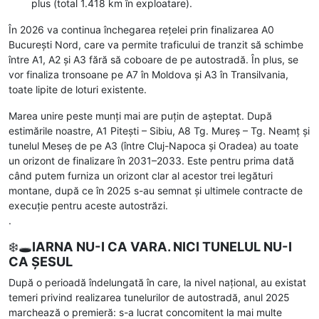
plus (total 1.418 km în exploatare).
În 2026 va continua închegarea rețelei prin finalizarea A0
București Nord, care va permite traficului de tranzit să schimbe
între A1, A2 și A3 fără să coboare de pe autostradă. În plus, se
vor finaliza tronsoane pe A7 în Moldova și A3 în Transilvania,
toate lipite de loturi existente.
Marea unire peste munți mai are puțin de așteptat. După
estimările noastre, A1 Pitești – Sibiu, A8 Tg. Mureș – Tg. Neamț și
tunelul Meseș de pe A3 (între Cluj-Napoca și Oradea) au toate
un orizont de finalizare în 2031–2033. Este pentru prima dată
când putem furniza un orizont clar al acestor trei legături
montane, după ce în 2025 s-au semnat și ultimele contracte de
execuție pentru aceste autostrăzi.
.
❄️🕳️
IARNA NU-I CA VARA. NICI TUNELUL NU-I
CA ȘESUL
După o perioadă îndelungată în care, la nivel național, au existat
temeri privind realizarea tunelurilor de autostradă, anul 2025
marchează o premieră: s-a lucrat concomitent la mai multe