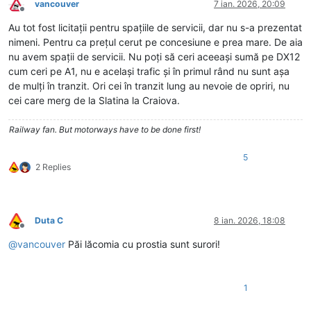
vancouver
7 ian. 2026, 20:09
Deconectat
Au tot fost licitații pentru spațiile de servicii, dar nu s-a prezentat
nimeni. Pentru ca prețul cerut pe concesiune e prea mare. De aia
nu avem spații de servicii. Nu poți să ceri aceeași sumă pe DX12
cum ceri pe A1, nu e același trafic și în primul rând nu sunt așa
de mulți în tranzit. Ori cei în tranzit lung au nevoie de opriri, nu
cei care merg de la Slatina la Craiova.
Railway fan. But motorways have to be done first!
5
2 Replies
Duta C
8 ian. 2026, 18:08
Deconectat
@
vancouver
Păi lăcomia cu prostia sunt surori!
1