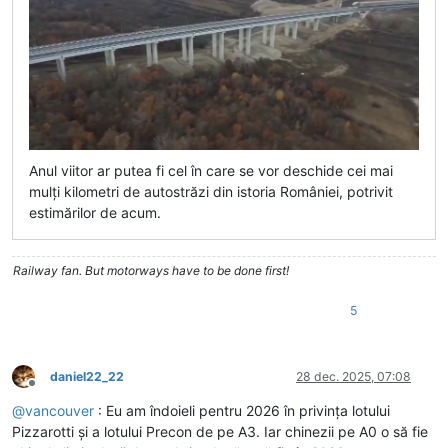
Anul viitor ar putea fi cel în care se vor deschide cei mai
mulți kilometri de autostrăzi din istoria României, potrivit
estimărilor de acum.
Railway fan. But motorways have to be done first!
5
daniel22_22
28 dec. 2025, 07:08
Deconectat
@
vancouver
: Eu am îndoieli pentru 2026 în privința lotului
Pizzarotti și a lotului Precon de pe A3. Iar chinezii pe A0 o să fie