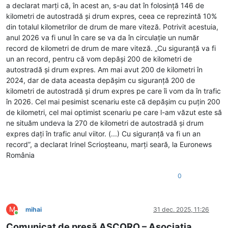
a declarat marți că, în acest an, s-au dat în folosinţă 146 de
kilometri de autostradă şi drum expres, ceea ce reprezintă 10%
din totalul kilometrilor de drum de mare viteză. Potrivit acestuia,
anul 2026 va fi unul în care se va da în circulaţie un număr
record de kilometri de drum de mare viteză. „Cu siguranţă va fi
un an record, pentru că vom depăşi 200 de kilometri de
autostradă şi drum expres. Am mai avut 200 de kilometri în
2024, dar de data aceasta depăşim cu siguranţă 200 de
kilometri de autostradă şi drum expres pe care îi vom da în trafic
în 2026. Cel mai pesimist scenariu este că depăşim cu puţin 200
de kilometri, cel mai optimist scenariu pe care l-am văzut este să
ne situăm undeva la 270 de kilometri de autostradă şi drum
expres daţi în trafic anul viitor. (...) Cu siguranţă va fi un an
record”, a declarat Irinel Scrioşteanu, marţi seară, la Euronews
România
0
M
mihai
31 dec. 2025, 11:26
Conectat
Comunicat de presă ASCORO – Asociația