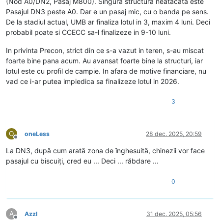
(Nod A0/DN2, Pasaj M800). Singura structura neatacata este
Pasajul DN3 peste A0. Dar e un pasaj mic, cu o banda pe sens.
De la stadiul actual, UMB ar finaliza lotul in 3, maxim 4 luni. Deci
probabil poate si CCECC sa-l finalizeze in 9-10 luni.
In privinta Precon, strict din ce s-a vazut in teren, s-au miscat
foarte bine pana acum. Au avansat foarte bine la structuri, iar
lotul este cu profil de campie. In afara de motive financiare, nu
vad ce i-ar putea impiedica sa finalizeze lotul in 2026.
3
O
oneLess
28 dec. 2025, 20:59
Deconectat
La DN3, după cum arată zona de înghesuită, chinezii vor face
pasajul cu biscuiți, cred eu ... Deci ... răbdare ...
0
A
Azzl
31 dec. 2025, 05:56