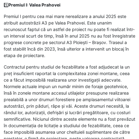
1️⃣
Premiul I: Valea Prahovei
Premiul I pentru cea mai mare nerealizare a anului 2025 este
atribuit autostrăzii A3 pe Valea Prahovei. Este unanim
recunoscut faptul că un astfel de proiect nu poate fi realizat într-
un interval scurt de timp, însă în anul 2025 nu au fost înregistrate
progrese concrete pe sectorul A3 Ploiești – Brașov. Traseul a
fost stabilit încă din 2023, însă ulterior a intervenit un blocaj în
etapa de proiectare.
Contractul pentru studiul de fezabilitate a fost adjudecat la un
preț insuficient raportat la complexitatea zonei montane, ceea
ce a făcut imposibilă realizarea unor investigații adecvate.
Normele actuale impun un număr minim de foraje geotehnice,
însă în zonele montane accesul utilajelor presupune realizarea
prealabilă a unor drumuri forestiere pe amplasamentul viitoarei
autostrăzi, prin păduri, râpe și văi. Aceste drumuri necesită, la
rândul lor, autorizații, defrișări și lucrări pregătitoare, cu costuri
semnificative. Niciunul dintre aceste elemente nu a fost prevăzut
în documentația de licitație a studiului de fezabilitate, ceea ce
face imposibilă asumarea unor cheltuieli suplimentare de către
prestator, o firmă de proiectare, peste valoarea contractată.