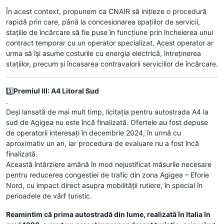
În acest context, propunem ca CNAIR să inițieze o procedură
rapidă prin care, până la concesionarea spațiilor de servicii,
stațiile de încărcare să fie puse în funcțiune prin încheierea unui
contract temporar cu un operator specializat. Acest operator ar
urma să își asume costurile cu energia electrică, întreținerea
stațiilor, precum și încasarea contravalorii serviciilor de încărcare.
3️⃣
Premiul III: A4 Litoral Sud
.
Deși lansată de mai mult timp, licitația pentru autostrada A4 la
sud de Agigea nu este încă finalizată. Ofertele au fost depuse
de operatorii interesați în decembrie 2024, în urmă cu
aproximativ un an, iar procedura de evaluare nu a fost încă
finalizată.
Această întârziere amână în mod nejustificat măsurile necesare
pentru reducerea congestiei de trafic din zona Agigea – Eforie
Nord, cu impact direct asupra mobilității rutiere, în special în
perioadele de vârf turistic.
Reamintim că prima autostradă din lume, realizată în Italia în