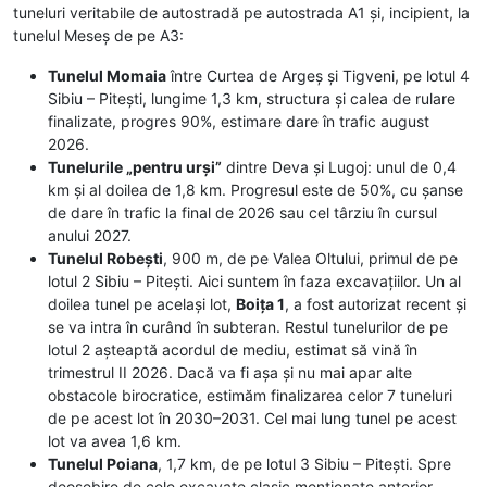
tuneluri veritabile de autostradă pe autostrada A1 și, incipient, la
tunelul Meseș de pe A3:
Tunelul Momaia
între Curtea de Argeș și Tigveni, pe lotul 4
Sibiu – Pitești, lungime 1,3 km, structura și calea de rulare
finalizate, progres 90%, estimare dare în trafic august
2026.
Tunelurile „pentru urși”
dintre Deva și Lugoj: unul de 0,4
km și al doilea de 1,8 km. Progresul este de 50%, cu șanse
de dare în trafic la final de 2026 sau cel târziu în cursul
anului 2027.
Tunelul Robești
, 900 m, de pe Valea Oltului, primul de pe
lotul 2 Sibiu – Pitești. Aici suntem în faza excavațiilor. Un al
doilea tunel pe același lot,
Boița 1
, a fost autorizat recent și
se va intra în curând în subteran. Restul tunelurilor de pe
lotul 2 așteaptă acordul de mediu, estimat să vină în
trimestrul II 2026. Dacă va fi așa și nu mai apar alte
obstacole birocratice, estimăm finalizarea celor 7 tuneluri
de pe acest lot în 2030–2031. Cel mai lung tunel pe acest
lot va avea 1,6 km.
Tunelul Poiana
, 1,7 km, de pe lotul 3 Sibiu – Pitești. Spre
deosebire de cele excavate clasic menționate anterior,