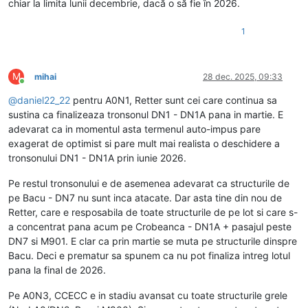
chiar la limita lunii decembrie, dacă o să fie în 2026.
1
M
mihai
28 dec. 2025, 09:33
Conectat
@
daniel22_22
pentru A0N1, Retter sunt cei care continua sa
sustina ca finalizeaza tronsonul DN1 - DN1A pana in martie. E
adevarat ca in momentul asta termenul auto-impus pare
exagerat de optimist si pare mult mai realista o deschidere a
tronsonului DN1 - DN1A prin iunie 2026.
Pe restul tronsonului e de asemenea adevarat ca structurile de
pe Bacu - DN7 nu sunt inca atacate. Dar asta tine din nou de
Retter, care e resposabila de toate structurile de pe lot si care s-
a concentrat pana acum pe Crobeanca - DN1A + pasajul peste
DN7 si M901. E clar ca prin martie se muta pe structurile dinspre
Bacu. Deci e prematur sa spunem ca nu pot finaliza intreg lotul
pana la final de 2026.
Pe A0N3, CCECC e in stadiu avansat cu toate structurile grele