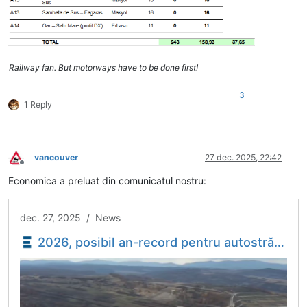
Railway fan. But motorways have to be done first!
3
1 Reply
vancouver
27 dec. 2025, 22:42
Deconectat
Economica a preluat din comunicatul nostru:
dec. 27, 2025 / News
2026, posibil an-record pentru autostrăzi în toată istoria României. Câți kilometri ar urma să fie dați în trafic și unde CIFRE - Economica.net