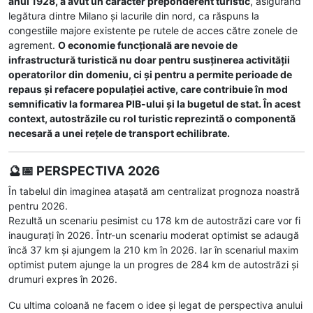
anul 1928, a avut un caracter preponderent turistic
, asigurând
legătura dintre Milano și lacurile din nord, ca răspuns la
congestiile majore existente pe rutele de acces către zonele de
agrement.
O economie funcțională are nevoie de
infrastructură turistică nu doar pentru susținerea activității
operatorilor din domeniu, ci și pentru a permite perioade de
repaus și refacere populației active, care contribuie în mod
semnificativ la formarea PIB-ului și la bugetul de stat. În acest
context, autostrăzile cu rol turistic reprezintă o componentă
necesară a unei rețele de transport echilibrate.
🔮📅 PERSPECTIVA 2026
În tabelul din imaginea atașată am centralizat prognoza noastră
pentru 2026.
Rezultă un scenariu pesimist cu 178 km de autostrăzi care vor fi
inaugurați în 2026. Într-un scenariu moderat optimist se adaugă
încă 37 km și ajungem la 210 km în 2026. Iar în scenariul maxim
optimist putem ajunge la un progres de 284 km de autostrăzi și
drumuri expres în 2026.
Cu ultima coloană ne facem o idee și legat de perspectiva anului