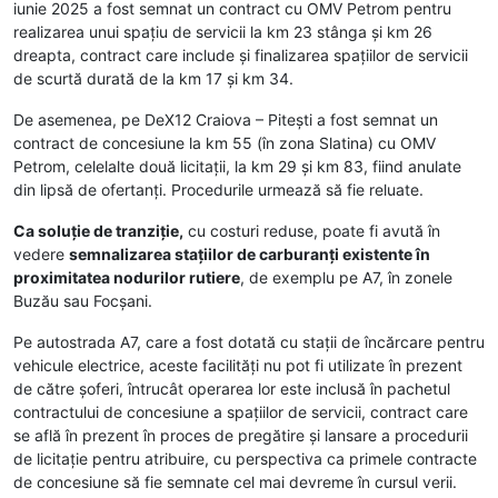
iunie 2025 a fost semnat un contract cu OMV Petrom pentru
realizarea unui spațiu de servicii la km 23 stânga și km 26
dreapta, contract care include și finalizarea spațiilor de servicii
de scurtă durată de la km 17 și km 34.
De asemenea, pe DeX12 Craiova – Pitești a fost semnat un
contract de concesiune la km 55 (în zona Slatina) cu OMV
Petrom, celelalte două licitații, la km 29 și km 83, fiind anulate
din lipsă de ofertanți. Procedurile urmează să fie reluate.
Ca soluție de tranziție,
cu costuri reduse, poate fi avută în
vedere
semnalizarea stațiilor de carburanți existente în
proximitatea nodurilor rutiere
, de exemplu pe A7, în zonele
Buzău sau Focșani.
Pe autostrada A7, care a fost dotată cu stații de încărcare pentru
vehicule electrice, aceste facilități nu pot fi utilizate în prezent
de către șoferi, întrucât operarea lor este inclusă în pachetul
contractului de concesiune a spațiilor de servicii, contract care
se află în prezent în proces de pregătire și lansare a procedurii
de licitație pentru atribuire, cu perspectiva ca primele contracte
de concesiune să fie semnate cel mai devreme în cursul verii.