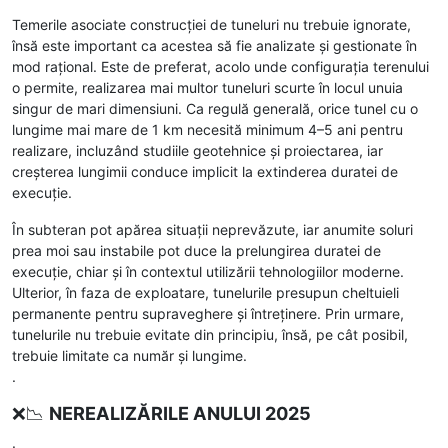
Temerile asociate construcției de tuneluri nu trebuie ignorate,
însă este important ca acestea să fie analizate și gestionate în
mod rațional. Este de preferat, acolo unde configurația terenului
o permite, realizarea mai multor tuneluri scurte în locul unuia
singur de mari dimensiuni. Ca regulă generală, orice tunel cu o
lungime mai mare de 1 km necesită minimum 4–5 ani pentru
realizare, incluzând studiile geotehnice și proiectarea, iar
creșterea lungimii conduce implicit la extinderea duratei de
execuție.
În subteran pot apărea situații neprevăzute, iar anumite soluri
prea moi sau instabile pot duce la prelungirea duratei de
execuție, chiar și în contextul utilizării tehnologiilor moderne.
Ulterior, în faza de exploatare, tunelurile presupun cheltuieli
permanente pentru supraveghere și întreținere. Prin urmare,
tunelurile nu trebuie evitate din principiu, însă, pe cât posibil,
trebuie limitate ca număr și lungime.
.
❌📉
NEREALIZĂRILE ANULUI 2025
.