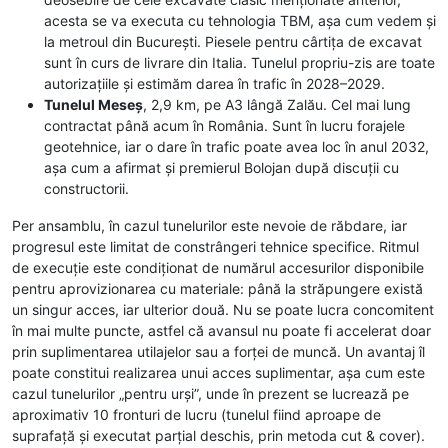
acesta se va executa cu tehnologia TBM, așa cum vedem și
la metroul din București. Piesele pentru cârtița de excavat
sunt în curs de livrare din Italia. Tunelul propriu-zis are toate
autorizațiile și estimăm darea în trafic în 2028–2029.
Tunelul Meseș
, 2,9 km, pe A3 lângă Zalău. Cel mai lung
contractat până acum în România. Sunt în lucru forajele
geotehnice, iar o dare în trafic poate avea loc în anul 2032,
așa cum a afirmat și premierul Bolojan după discuții cu
constructorii.
Per ansamblu, în cazul tunelurilor este nevoie de răbdare, iar
progresul este limitat de constrângeri tehnice specifice. Ritmul
de execuție este condiționat de numărul accesurilor disponibile
pentru aprovizionarea cu materiale: până la străpungere există
un singur acces, iar ulterior două. Nu se poate lucra concomitent
în mai multe puncte, astfel că avansul nu poate fi accelerat doar
prin suplimentarea utilajelor sau a forței de muncă. Un avantaj îl
poate constitui realizarea unui acces suplimentar, așa cum este
cazul tunelurilor „pentru urși”, unde în prezent se lucrează pe
aproximativ 10 fronturi de lucru (tunelul fiind aproape de
suprafață și executat parțial deschis, prin metoda cut & cover).