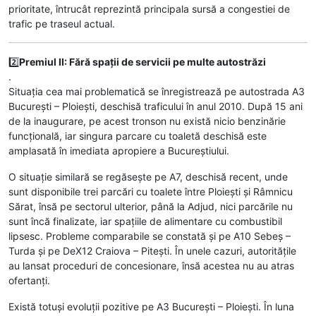
prioritate, întrucât reprezintă principala sursă a congestiei de
trafic pe traseul actual.
2️⃣
Premiul II: Fără spații de servicii pe multe autostrăzi
.
Situația cea mai problematică se înregistrează pe autostrada A3
București – Ploiești, deschisă traficului în anul 2010. După 15 ani
de la inaugurare, pe acest tronson nu există nicio benzinărie
funcțională, iar singura parcare cu toaletă deschisă este
amplasată în imediata apropiere a Bucureștiului.
O situație similară se regăsește pe A7, deschisă recent, unde
sunt disponibile trei parcări cu toalete între Ploiești și Râmnicu
Sărat, însă pe sectorul ulterior, până la Adjud, nici parcările nu
sunt încă finalizate, iar spațiile de alimentare cu combustibil
lipsesc. Probleme comparabile se constată și pe A10 Sebeș –
Turda și pe DeX12 Craiova – Pitești. În unele cazuri, autoritățile
au lansat proceduri de concesionare, însă acestea nu au atras
ofertanți.
Există totuși evoluții pozitive pe A3 București – Ploiești. În luna