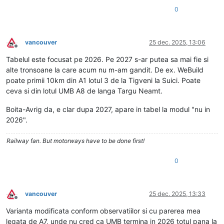
0
vancouver
25 dec. 2025, 13:06
Deconectat
Tabelul este focusat pe 2026. Pe 2027 s-ar putea sa mai fie si
alte tronsoane la care acum nu m-am gandit. De ex. WeBuild
poate primii 10km din A1 lotul 3 de la Tigveni la Suici. Poate
ceva si din lotul UMB A8 de langa Targu Neamt.
Boita-Avrig da, e clar dupa 2027, apare in tabel la modul "nu in
2026".
Railway fan. But motorways have to be done first!
0
vancouver
25 dec. 2025, 13:33
Deconectat
Varianta modificata conform observatiilor si cu parerea mea
legata de A7, unde nu cred ca UMB termina in 2026 totul pana la