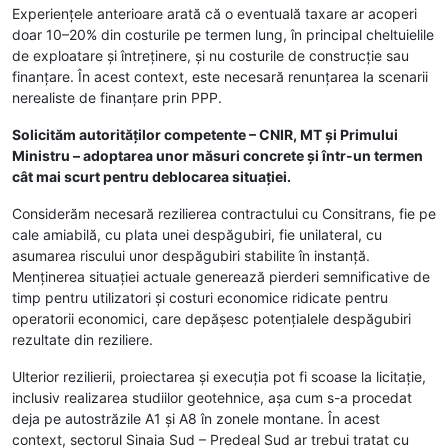
Experiențele anterioare arată că o eventuală taxare ar acoperi
doar 10–20% din costurile pe termen lung, în principal cheltuielile
de exploatare și întreținere, și nu costurile de construcție sau
finanțare. În acest context, este necesară renunțarea la scenarii
nerealiste de finanțare prin PPP.
Solicităm autorităților competente – CNIR, MT și Primului
Ministru – adoptarea unor măsuri concrete și într-un termen
cât mai scurt pentru deblocarea situației.
Considerăm necesară rezilierea contractului cu Consitrans, fie pe
cale amiabilă, cu plata unei despăgubiri, fie unilateral, cu
asumarea riscului unor despăgubiri stabilite în instanță.
Menținerea situației actuale generează pierderi semnificative de
timp pentru utilizatori și costuri economice ridicate pentru
operatorii economici, care depășesc potențialele despăgubiri
rezultate din reziliere.
Ulterior rezilierii, proiectarea și execuția pot fi scoase la licitație,
inclusiv realizarea studiilor geotehnice, așa cum s-a procedat
deja pe autostrăzile A1 și A8 în zonele montane. În acest
context, sectorul Sinaia Sud – Predeal Sud ar trebui tratat cu