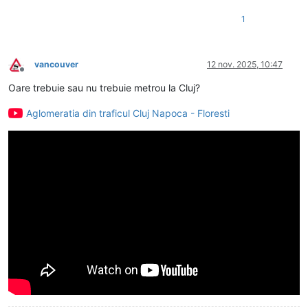
1
vancouver
12 nov. 2025, 10:47
Deconectat
Oare trebuie sau nu trebuie metrou la Cluj?
Aglomeratia din traficul Cluj Napoca - Floresti