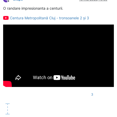
Deconectat
O randare impresionanta a centurii.
Centura Metropolitană Cluj - tronsoanele 2 și 3
3