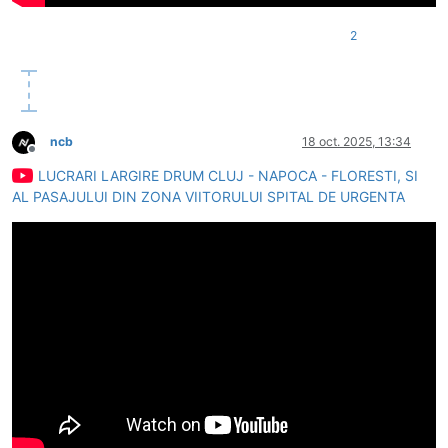
2
ncb
18 oct. 2025, 13:34
Deconectat
LUCRARI LARGIRE DRUM CLUJ - NAPOCA - FLORESTI, SI
AL PASAJULUI DIN ZONA VIITORULUI SPITAL DE URGENTA