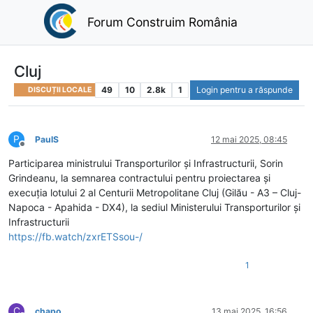
Forum Construim România
Cluj
49
10
2.8k
1
Login pentru a răspunde
DISCUȚII LOCALE
P
PaulS
12 mai 2025, 08:45
Deconectat
Participarea ministrului Transporturilor și Infrastructurii, Sorin
Grindeanu, la semnarea contractului pentru proiectarea și
execuția lotului 2 al Centurii Metropolitane Cluj (Gilău - A3 – Cluj-
Napoca - Apahida - DX4), la sediul Ministerului Transporturilor și
Infrastructurii
https://fb.watch/zxrETSsou-/
1
C
chapo
13 mai 2025, 16:56