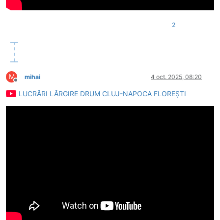
2
M
mihai
4 oct. 2025, 08:20
Deconectat
LUCRĂRI LĂRGIRE DRUM CLUJ-NAPOCA FLOREȘTI