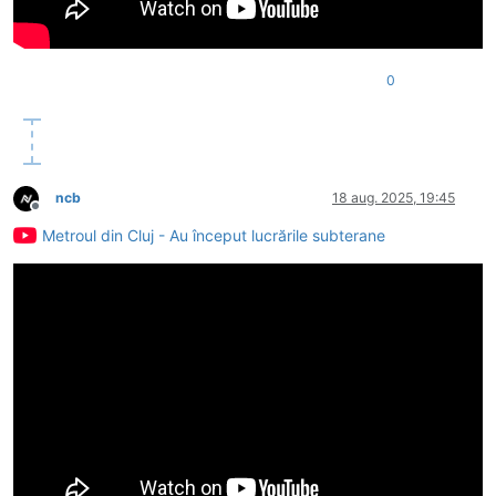
0
ncb
18 aug. 2025, 19:45
Deconectat
Metroul din Cluj - Au început lucrările subterane