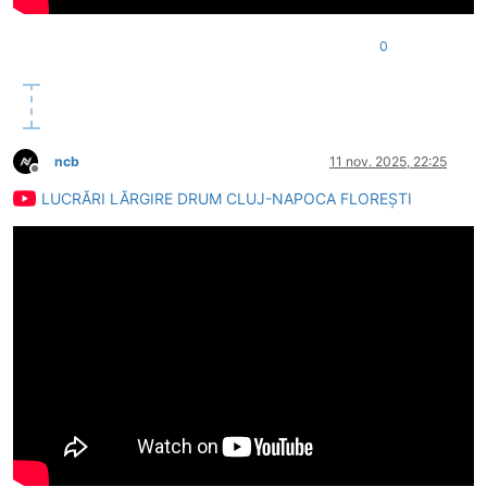
0
ncb
11 nov. 2025, 22:25
Deconectat
LUCRĂRI LĂRGIRE DRUM CLUJ-NAPOCA FLOREȘTI