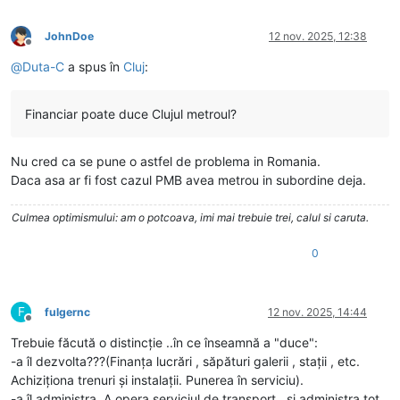
JohnDoe
12 nov. 2025, 12:38
Deconectat
@
Duta-C
a spus în
Cluj
:
Financiar poate duce Clujul metroul?
Nu cred ca se pune o astfel de problema in Romania.
Daca asa ar fi fost cazul PMB avea metrou in subordine deja.
Culmea optimismului: am o potcoava, imi mai trebuie trei, calul si caruta.
0
F
fulgernc
12 nov. 2025, 14:44
Deconectat
Trebuie făcută o distincție ..în ce înseamnă a "duce":
-a îl dezvolta???(Finanța lucrări , săpături galerii , stații , etc.
Achiziționa trenuri și instalații. Punerea în serviciu).
-a îl administra. A opera serviciul de transport , și administra tot