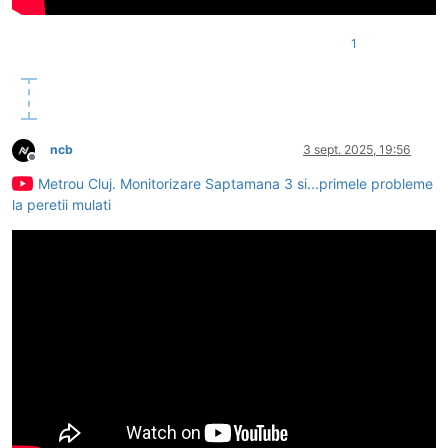
1
ncb
3 sept. 2025, 19:56
Deconectat
Metrou Cluj. Monitorizare Saptamana 3 si...primele probleme
la peretii mulati