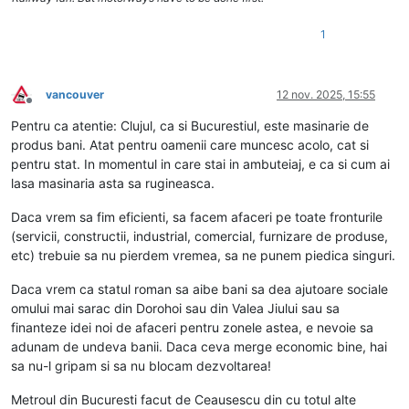
1
vancouver
12 nov. 2025, 15:55
Deconectat
Pentru ca atentie: Clujul, ca si Bucurestiul, este masinarie de
produs bani. Atat pentru oamenii care muncesc acolo, cat si
pentru stat. In momentul in care stai in ambuteiaj, e ca si cum ai
lasa masinaria asta sa rugineasca.
Daca vrem sa fim eficienti, sa facem afaceri pe toate fronturile
(servicii, constructii, industrial, comercial, furnizare de produse,
etc) trebuie sa nu pierdem vremea, sa ne punem piedica singuri.
Daca vrem ca statul roman sa aibe bani sa dea ajutoare sociale
omului mai sarac din Dorohoi sau din Valea Jiului sau sa
finanteze idei noi de afaceri pentru zonele astea, e nevoie sa
adunam de undeva banii. Daca ceva merge economic bine, hai
sa nu-l gripam si sa nu blocam dezvoltarea!
Metroul din Bucuresti facut de Ceausescu din cu totul alte