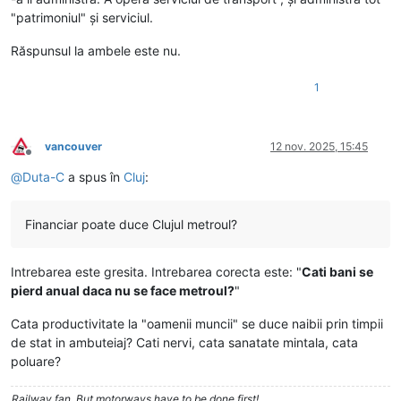
"patrimoniul" și serviciul.
Răspunsul la ambele este nu.
1
vancouver
12 nov. 2025, 15:45
Deconectat
@
Duta-C
a spus în
Cluj
:
Financiar poate duce Clujul metroul?
Intrebarea este gresita. Intrebarea corecta este: "
Cati bani se
pierd anual daca nu se face metroul?
"
Cata productivitate la "oamenii muncii" se duce naibii prin timpii
de stat in ambuteiaj? Cati nervi, cata sanatate mintala, cata
poluare?
Railway fan. But motorways have to be done first!