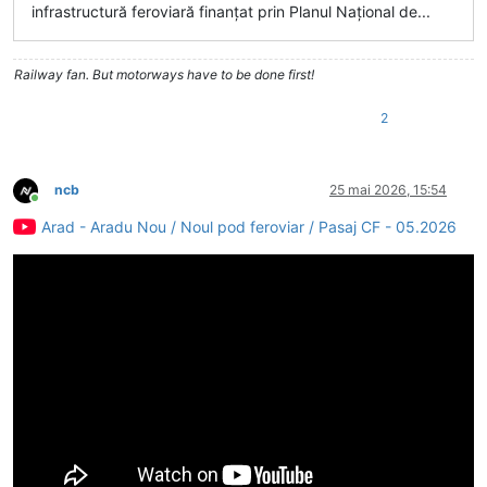
infrastructură feroviară finanțat prin Planul Național de...
Railway fan. But motorways have to be done first!
2
ncb
25 mai 2026, 15:54
Conectat
Arad - Aradu Nou / Noul pod feroviar / Pasaj CF - 05.2026