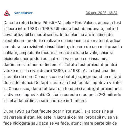
vancouver
30 apr. 2026, 13:24
Deconectat
Daca te referi la linia Pitesti - Valcele - Rm. Valcea, aceea a fost
in lucru intre 1983 si 1989. Ulterior a fost abandonata, nefiind
ceva utilizabil la modul serios. In tuneluri nu are inaltime de
electrificare, podurile realizate cu ieconomie de material, adica
armatura cu rezistenta insuficienta, sina era de cea mai proasta
calitate, umpluturile facute aiurea de o luau la vale, chiar si
piciorele unor poduri au luat-o la vale, ceea ce inseamna
darâmare si refacere din temelii. Totul a fost proiectat pentru
viteze mici, la nivel de anii 1880, nu 1980. Aia a fost una din
lucrarile de care Ceausescu si-a batut joc, ingropand un miliard
de lei de atunci. De fapt lucrarea a fost facuta impotriva vointei
lui Ceausescu, dar a tot taiat din fonduri si a obligat proiectantii
la diverse improvizatii. Costurile corecte erau pe la 2-3 miliarde
lei, el a dat ordin sa se incadreze in 1 miliard.
Dupa 1990 au fost facute doar niste studii, s-a scos sina si
traversele si atat. Nu este in lucru si cel mai probabil nu se va
face niciodata sau daca se va face, atunci mare parte din ce