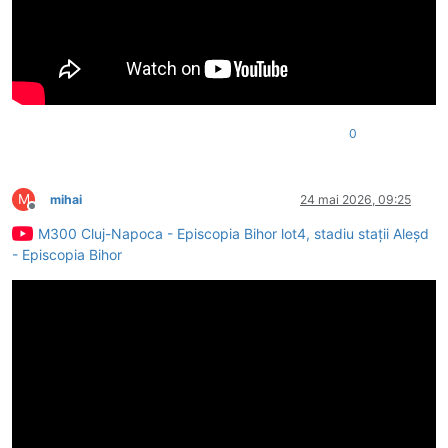
0
M
mihai
24 mai 2026, 09:25
Deconectat
M300 Cluj-Napoca - Episcopia Bihor lot4, stadiu stații Aleșd
- Episcopia Bihor