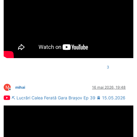
3
M
mihai
16 mai 2026, 19:48
Deconectat
⛏ Lucrări Calea Ferată Gara Brașov Ep 39 🚆 15.05.2026