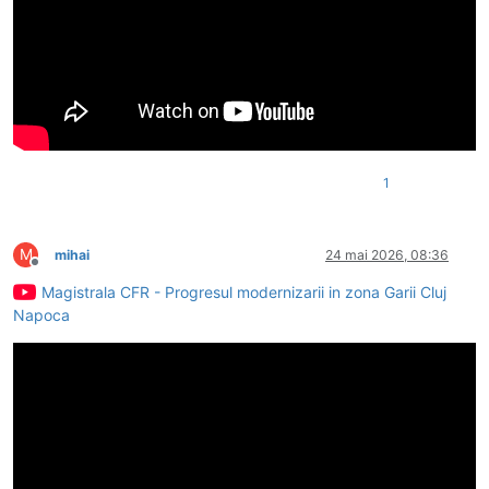
1
M
mihai
24 mai 2026, 08:36
Deconectat
Magistrala CFR - Progresul modernizarii in zona Garii Cluj
Napoca