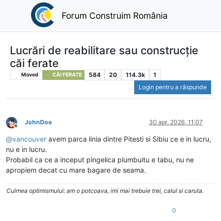
Forum Construim România
Lucrări de reabilitare sau construcție
căi ferate
584
20
114.3k
1
Moved
CĂI FERATE
Login pentru a răspunde
JohnDoe
30 apr. 2026, 11:07
Deconectat
@
vancouver
avem parca linia dintre Pitesti si Sibiu ce e in lucru,
nu e in lucru.
Probabil ca ce a inceput pingelica plumbuitu e tabu, nu ne
apropiem decat cu mare bagare de seama.
Culmea optimismului: am o potcoava, imi mai trebuie trei, calul si caruta.
0