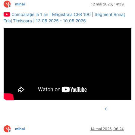
M
mihai
12 mai 2026, 14:39
Deconectat
Comparație la 1 an | Magistrala CFR 100 | Segment Ronaț
Triaj Timișoara | 13.05.2025 - 10.05.2026
0
M
mihai
14 mai 2026, 06:24
Deconectat