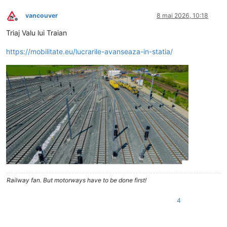
vancouver
8 mai 2026, 10:18
Deconectat
Triaj Valu lui Traian
https://mobilitate.eu/lucrarile-avanseaza-in-statia/
Railway fan. But motorways have to be done first!
4