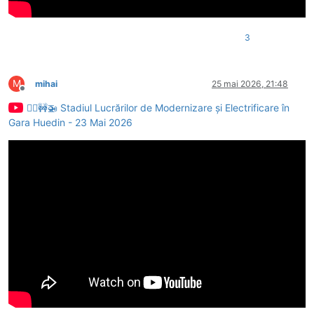
3
M
mihai
25 mai 2026, 21:48
Deconectat
👷‍♂️🚧🚁 Stadiul Lucrărilor de Modernizare și Electrificare în
Gara Huedin - 23 Mai 2026