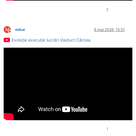
2
M
mihai
6 mai 2026, 15:31
Deconectat
Evoluție execuție lucrări Viaduct Cârcea
1