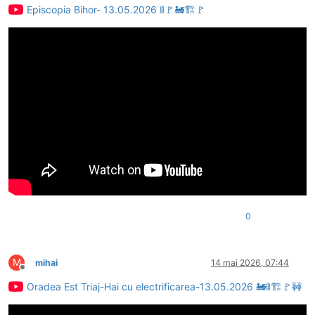
Episcopia Bihor- 13.05.2026 🚦🚩🚂🏗🚩
0
M
mihai
14 mai 2026, 07:44
Deconectat
Oradea Est Triaj-Hai cu electrificarea-13.05.2026 🚂🚦🏗🚩🚧