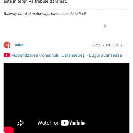
este in teren va trebuie daramat.
Railway fan. But motorways have to be done first!
3
M
mihai
2 mai 2026, 17:16
Deconectat
Modernizarea tronsonului Caransebeș – Lugoj avansează