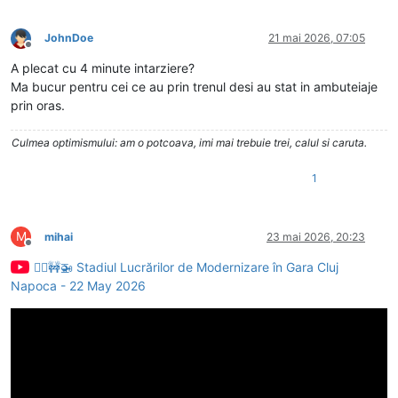
JohnDoe
21 mai 2026, 07:05
Deconectat
A plecat cu 4 minute intarziere?
Ma bucur pentru cei ce au prin trenul desi au stat in ambuteiaje
prin oras.
Culmea optimismului: am o potcoava, imi mai trebuie trei, calul si caruta.
1
M
mihai
23 mai 2026, 20:23
Deconectat
👷‍♂️🚧🚁 Stadiul Lucrărilor de Modernizare în Gara Cluj
Napoca - 22 May 2026