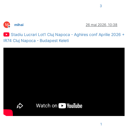
3
M
mihai
26 mai 2026, 10:38
Deconectat
Stadiu Lucrari Lot1 Cluj Napoca - Aghires conf Aprilie 2026 +
IR74 Cluj Napoca - Budapest Keleti
1