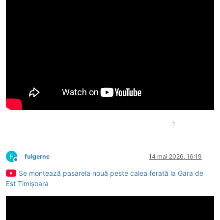
1
F
fulgernc
14 mai 2026, 16:19
Deconectat
Se montează pasarela nouă peste calea ferată la Gara de
Est Timișoara